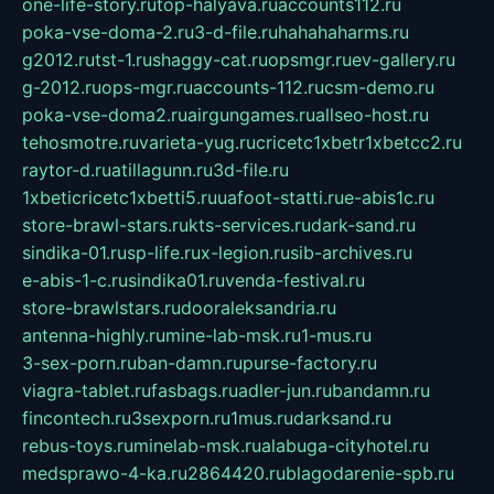
one-life-story.ru
top-halyava.ru
accounts112.ru
poka-vse-doma-2.ru
3-d-file.ru
hahahaharms.ru
g2012.ru
tst-1.ru
shaggy-cat.ru
opsmgr.ru
ev-gallery.ru
g-2012.ru
ops-mgr.ru
accounts-112.ru
csm-demo.ru
poka-vse-doma2.ru
airgungames.ru
allseo-host.ru
tehosmotre.ru
varieta-yug.ru
cricetc1xbetr1xbetcc2.ru
raytor-d.ru
atillagunn.ru
3d-file.ru
1xbeticricetc1xbetti5.ru
uafoot-statti.ru
e-abis1c.ru
store-brawl-stars.ru
kts-services.ru
dark-sand.ru
sindika-01.ru
sp-life.ru
x-legion.ru
sib-archives.ru
e-abis-1-c.ru
sindika01.ru
venda-festival.ru
store-brawlstars.ru
dooraleksandria.ru
antenna-highly.ru
mine-lab-msk.ru
1-mus.ru
3-sex-porn.ru
ban-damn.ru
purse-factory.ru
viagra-tablet.ru
fasbags.ru
adler-jun.ru
bandamn.ru
fincontech.ru
3sexporn.ru
1mus.ru
darksand.ru
rebus-toys.ru
minelab-msk.ru
alabuga-cityhotel.ru
medsprawo-4-ka.ru
2864420.ru
blagodarenie-spb.ru