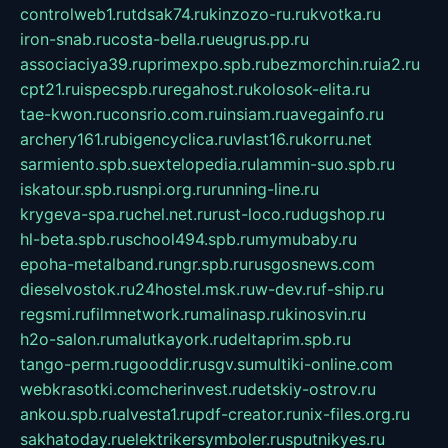
controlweb1.ru
tdsak74.ru
kinzozo-ru.ru
kvotka.ru
iron-snab.ru
costa-bella.ru
eugrus.pp.ru
associaciya39.ru
primexpo.spb.ru
bezmorchin.ru
ia2.ru
cpt21.ru
ispecspb.ru
regahost.ru
kolosok-elita.ru
tae-kwon.ru
consrio.com.ru
insiam.ru
avegainfo.ru
archery161.ru
bigencyclica.ru
vlast16.ru
korru.net
sarmiento.spb.su
extelopedia.ru
lammin-suo.spb.ru
iskatour.spb.ru
snpi.org.ru
running-line.ru
krygeva-spa.ru
chel.net.ru
rust-loco.ru
dugshop.ru
hl-beta.spb.ru
school494.spb.ru
mymubaby.ru
epoha-metalband.ru
ngr.spb.ru
rusgosnews.com
dieselvostok.ru
24hostel.msk.ru
w-dev.ru
f-ship.ru
regsmi.ru
filmnetwork.ru
malinasp.ru
kinosvin.ru
h2o-salon.ru
malutkayork.ru
deltaprim.spb.ru
tango-perm.ru
gooddir.ru
sgv.su
multiki-online.com
webkrasotki.com
cherinvest.ru
detskiy-ostrov.ru
ankou.spb.ru
alvesta1.ru
pdf-creator.ru
nix-files.org.ru
sakhatoday.ru
elektrikersymboler.ru
sputnikyes.ru