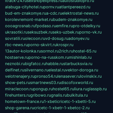
itrack-24.ru
sexshopexpress.ru
autostudiopro.ru
alabuga-cityhotel.ru
pornv.ru
atlantpereezd.ru
bud-em-znakomye.ru
a-cdc.ru
elektrostal-news.ru
korolevremont-market.ru
budem-znakomye.ru
oooagrosnab.ru
fpodaso.ru
emfire.ru
pro-otdelky.ru
ukrasotki.ru
seksuzbek.ru
seks-uzbek.ru
porno-vk.ru
sovratili.ru
olecoon.ru
vd-dosug.ru
adonyev.ru
rbc-news.ru
porno-skvirt.ru
krospr.ru
13autor-kolonka.ru
sormol.ru
2rich.ru
hostel-65.ru
hostserve.ru
porno-na-russkom.ru
mishinlab.ru
neznobi.ru
bigfatcc.ru
habble.ru
starbucksvia.ru
delfinet.ru
silvernano.ru
elestal.ru
vektor-doroga.ru
velotrenajery.ru
pronso54.ru
lenasever.ru
lovinskix.ru
show-pets.ru
smartnews03.ru
discofoxworld.ru
miraclecoon.ru
pongup.ru
hostel65.ru
liura.ru
glasspb.ru
firehunters.ru
gribowo.ru
gnalis.ru
bulkitula.ru
hometown-france.ru
1-xbeticricetc-1-xbetti-5.ru
shop-garena.ru
cricetc-1-xbetr-1-xbetcc-2.ru