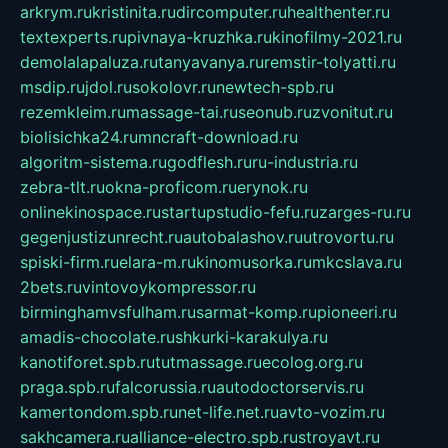
arkrym.ru
kristinita.ru
dircomputer.ru
healthenter.ru
textexperts.ru
pivnaya-kruzhka.ru
kinofilmy-2021.ru
demolalapaluza.ru
tanyavanya.ru
remstir-tolyatti.ru
msdip.ru
jdol.ru
sokolovr.ru
newtech-spb.ru
rezemkleim.ru
massage-tai.ru
seonub.ru
zvonitut.ru
biolisichka24.ru
mncraft-download.ru
algoritm-sistema.ru
godflesh.ru
ru-industria.ru
zebra-tlt.ru
okna-proficom.ru
erynok.ru
onlinekinospace.ru
startupstudio-fefu.ru
zarges-ru.ru
gegenjustizunrecht.ru
autobalashov.ru
utrovortu.ru
spiski-firm.ru
elara-m.ru
kinomusorka.ru
mkcslava.ru
2bets.ru
vintovoykompressor.ru
birminghamvsfulham.ru
sarmat-komp.ru
pioneeri.ru
amadis-chocolate.ru
shkurki-karakulya.ru
kanotiforet.spb.ru
tutmassage.ru
ecolog.org.ru
praga.spb.ru
falcorussia.ru
autodoctorservis.ru
kamertondom.spb.ru
net-life.net.ru
avto-vozim.ru
sakhcamera.ru
alliance-electro.spb.ru
stroyavt.ru