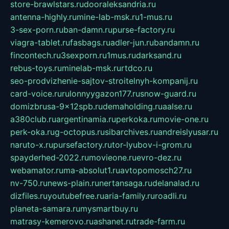
store-brawlstars.ru
dooraleksandria.ru
antenna-highly.ru
mine-lab-msk.ru
1-mus.ru
3-sex-porn.ru
ban-damn.ru
purse-factory.ru
viagra-tablet.ru
fasbags.ru
adler-jun.ru
bandamn.ru
fincontech.ru
3sexporn.ru
1mus.ru
darksand.ru
rebus-toys.ru
minelab-msk.ru
rtdco.ru
seo-prodvizhenie-sajtov-stroitelnyh-kompanij.ru
card-voice.ru
rulonnyygazon177.ru
snow-guard.ru
domizbrusa-9x12spb.ru
demaholding.ru
aalse.ru
a380club.ru
argentinamia.ru
perkoka.ru
movie-one.ru
perk-oka.ru
g-octopus.ru
sibarchives.ru
andreislyusar.ru
naruto-x.ru
pursefactory.ru
tor-lyubov-i-grom.ru
spayderhed-2022.ru
movieone.ru
evro-dez.ru
webamator.ru
ma-absolut1.ru
avtopomosch27.ru
nv-750.ru
news-plain.ru
nertansaga.ru
delanalad.ru
dizfiles.ru
youtubefree.ru
aria-family.ru
roadli.ru
planeta-samara.ru
mysmartbuy.ru
matrasy-kemerovo.ru
ashanet.ru
trade-farm.ru