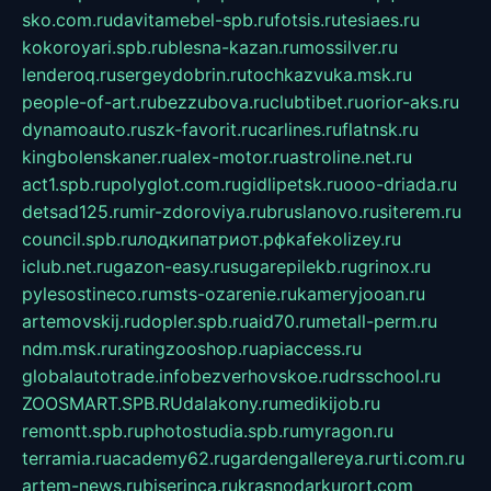
sko.com.ru
davitamebel-spb.ru
fotsis.ru
tesiaes.ru
kokoroyari.spb.ru
blesna-kazan.ru
mossilver.ru
lenderoq.ru
sergeydobrin.ru
tochkazvuka.msk.ru
people-of-art.ru
bezzubova.ru
clubtibet.ru
orior-aks.ru
dynamoauto.ru
szk-favorit.ru
carlines.ru
flatnsk.ru
kingbolenskaner.ru
alex-motor.ru
astroline.net.ru
act1.spb.ru
polyglot.com.ru
gidlipetsk.ru
ooo-driada.ru
detsad125.ru
mir-zdoroviya.ru
bruslanovo.ru
siterem.ru
council.spb.ru
лодкипатриот.рф
kafekolizey.ru
iclub.net.ru
gazon-easy.ru
sugarepilekb.ru
grinox.ru
pylesostineco.ru
msts-ozarenie.ru
kameryjooan.ru
artemovskij.ru
dopler.spb.ru
aid70.ru
metall-perm.ru
ndm.msk.ru
ratingzooshop.ru
apiaccess.ru
globalautotrade.info
bezverhovskoe.ru
drsschool.ru
ZOOSMART.SPB.RU
dalakony.ru
medikijob.ru
remontt.spb.ru
photostudia.spb.ru
myragon.ru
terramia.ru
academy62.ru
gardengallereya.ru
rti.com.ru
artem-news.ru
biserinca.ru
krasnodarkurort.com