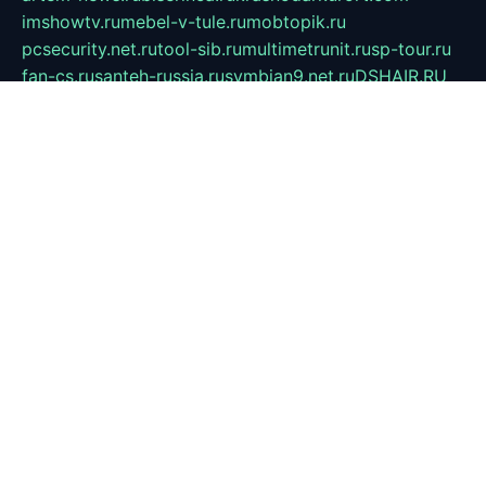
imshowtv.ru
mebel-v-tule.ru
mobtopik.ru
pcsecurity.net.ru
tool-sib.ru
multimetrunit.ru
sp-tour.ru
fan-cs.ru
santeh-russia.ru
symbian9.net.ru
DSHAIR.RU
tmmotors.spb.ru
xjocuricopii.com
musavtomat.msk.ru
obustrojdom.ru
sovetcik.ru
ybaranovskaya.ru
ppknews.ru
cult-alshei.ru
JAPANRUSSIA.RU
proekciyamebel.ru
imper-finans.ru
rim.org.ru
glamourai.ru
brassminus.ru
zabor-pro.ru
ftn.pp.ru
dorogoe58.ru
laimengpacker.ru
kuzova-zapchasti.ru
sageerp.ru
taxodrom.ru
dsrazvitie.ru
hardcity.net.ru
ratinghomegames.ru
topservice25.ru
gubernyan.ru
gtglasslined.ru
ii4.ru
tssport.spb.ru
andorra24.com
blackwallstreet.ru
oboimos.ru
optim-doors.com.ru
ikuch.ru
nycr.org.ru
npa21.ru
vremya-ch.spb.ru
desert000.ru
ivtorgi.ru
ifiori.ru
catalog-statei.ru
dcv.org.ru
spetsmaster174.ru
ipkameryhiseeu.ru
dum26.ru
ruspol.spb.ru
fr-opendp.ru
kam-solnyshko.ru
cheyenne-arapaho.ru
sevzapmetal.spb.ru