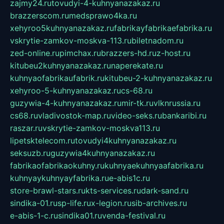
zajmy24.ru
tovudyi-4-kuhnyanazakaz.ru
brazzerscom.ru
medsprawo4ka.ru
xehyroo5kuhnyanazakaz.ru
fabrikayfabrikaefabrika.ru
vskrytie-zamkov-moskva-113.ru
biletnadom.ru
zed-online.ru
pimchax.ru
brazzers-hd.ru
z-host.ru
kitubeu2kuhnyanazakaz.ru
naperekate.ru
kuhnyaofabrikaufabrik.ru
kitubeu-2-kuhnyanazakaz.ru
xehyroo-5-kuhnyanazakaz.ru
cs-68.ru
guzywia-4-kuhnyanazakaz.ru
mir-tk.ru
vlknrussia.ru
cs68.ru
vladivostok-map.ru
video-seks.ru
bankaribi.ru
raszar.ru
vskrytie-zamkov-moskva113.ru
lipetsktelecom.ru
tovudyi4kuhnyanazakaz.ru
seksuzb.ru
guzywia4kuhnyanazakaz.ru
fabrikaofabrikaokuhny.ru
kuhnyaekuhnyaafabrika.ru
kuhnyaykuhnyayfabrika.ru
e-abis1c.ru
store-brawl-stars.ru
kts-services.ru
dark-sand.ru
sindika-01.ru
sp-life.ru
x-legion.ru
sib-archives.ru
e-abis-1-c.ru
sindika01.ru
venda-festival.ru