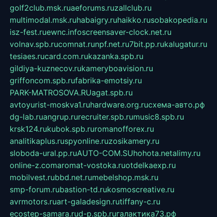
golf2club.msk.ru
aeforums.ru
zallclub.ru
multimodal.msk.ru
habaigry.ru
haikko.ru
sobakopedia.ru
isz-fest.ru
ewnc.info
screensaver-clock.net.ru
volnav.spb.ru
comnat.ru
npf.net.ru
7bit.pp.ru
kalugatur.ru
tesiaes.ru
card.com.ru
kazanka.spb.ru
gildiya-kuznecov.ru
kameryboavision.ru
griffoncom.spb.ru
fabrika-emotsiy.ru
PARK-MATROSOVA.RU
agat.spb.ru
avtoyurist-moskva1.ru
hardware.org.ru
схема-авто.рф
dg-lab.ru
angrup.ru
recruiter.spb.ru
music8.spb.ru
krsk124.ru
kubok.spb.ru
romanofforex.ru
analitikaplus.ru
spyonline.ru
zosikamery.ru
sloboda-ural.pp.ru
AUTO-COM.SU
hohota.net
alimy.ru
online-z.com
aromat-vostoka.ru
otdelkaexp.ru
mobilvest.ru
bbd.net.ru
mebelshop.msk.ru
smp-forum.ru
bastion-td.ru
kosmoscreative.ru
avrmotors.ru
art-galadesign.ru
tiffany-c.ru
ecostep-samara.ru
d-p.spb.ru
галактика73.рф