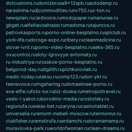
dotcustoms.ru
domizbrusa9x12spb.ru
autodamp.ru
narasimha.ru
djcommodities.ru
nv750.ru
x-ton.ru
newsplain.ru
cardvoice.ru
modopaper.ru
manunae.ru
gbget.ru
alfeihavsalnassr.ru
madoma.ru
tajuncos.ru
petrovkasports.ru
porno-online-besplatno.ru
splclub.ru
york-life.ru
doroga-expo.ru
ribery.ru
cleanmedicine.ru
slovar-ivrit.ru
porno-video-besplatno.ru
seks-365.ru
ovucontrol.ru
sloty-igrovyye-avtomaty.ru
ru-industriya.ru
russkoe-porno-besplatno.ru
belgorod-day.ru
digilith.ru
pichkurovlab.ru
medic-today.ru
taksu.ru
comp123.ru
don-ykt.ru
teensvoice.ru
imgsharing.ru
domashnee-porno.ru
eva-elfie.ru
foto-tur.ru
biz-doska.ru
metropoltravel.ru
veslo-i-yakor.ru
borodino-media.ru
rostotsky.ru
regionufa.ru
weiss-bet.ru
zaryna.ru
casinotablet.ru
universalia.ru
remont-mebeli-moscow.ru
termomur.ru
clubfisher.ru
remstirufa.ru
erdamchi.ru
doramamama.ru
muraviovka-park.ru
worldofwoman.ru
clean-dreams.ru