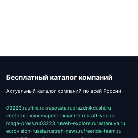
Бесплатный каталог компаний
Актуальный каталог компаний по всей России
03223.ru
ufille.ru
krasotata.ru
prazdnikdushi.ru
veetbox.ru
cinemapost.ru
ciam-fr.ru
kraft-you.ru
mega-press.ru
03223.ru
web-explore.ru
rastenuya.ru
eurovision-russia.ru
strah-news.ru
freeride-team.ru