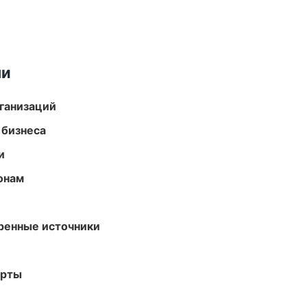
ми
ганизаций
 бизнеса
и
онам
еренные источники
арты