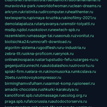
muraviovka-park.ru
worldofwoman.ru
clean-dreams.ru
arkrym.ru
kristinita.ru
dircomputer.ru
healthenter.ru
textexperts.ru
pivnaya-kruzhka.ru
kinofilmy-2021.ru
demolalapaluza.ru
tanyavanya.ru
remstir-tolyatti.ru
msdip.ru
jdol.ru
sokolovr.ru
newtech-spb.ru
rezemkleim.ru
massage-tai.ru
seonub.ru
zvonitut.ru
biolisichka24.ru
mncraft-download.ru
algoritm-sistema.ru
godflesh.ru
ru-industria.ru
zebra-tlt.ru
okna-proficom.ru
erynok.ru
onlinekinospace.ru
startupstudio-fefu.ru
zarges-ru.ru
gegenjustizunrecht.ru
autobalashov.ru
utrovortu.ru
spiski-firm.ru
elara-m.ru
kinomusorka.ru
mkcslava.ru
2bets.ru
vintovoykompressor.ru
birminghamvsfulham.ru
sarmat-komp.ru
pioneeri.ru
amadis-chocolate.ru
shkurki-karakulya.ru
kanotiforet.spb.ru
tutmassage.ru
ecolog.org.ru
praga.spb.ru
falcorussia.ru
autodoctorservis.ru