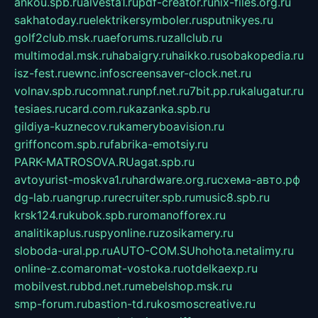
ankou.spb.ru
alvesta1.ru
pdf-creator.ru
nix-files.org.ru
sakhatoday.ru
elektrikersymboler.ru
sputnikyes.ru
golf2club.msk.ru
aeforums.ru
zallclub.ru
multimodal.msk.ru
habaigry.ru
haikko.ru
sobakopedia.ru
isz-fest.ru
ewnc.info
screensaver-clock.net.ru
volnav.spb.ru
comnat.ru
npf.net.ru
7bit.pp.ru
kalugatur.ru
tesiaes.ru
card.com.ru
kazanka.spb.ru
gildiya-kuznecov.ru
kameryboavision.ru
griffoncom.spb.ru
fabrika-emotsiy.ru
PARK-MATROSOVA.RU
agat.spb.ru
avtoyurist-moskva1.ru
hardware.org.ru
схема-авто.рф
dg-lab.ru
angrup.ru
recruiter.spb.ru
music8.spb.ru
krsk124.ru
kubok.spb.ru
romanofforex.ru
analitikaplus.ru
spyonline.ru
zosikamery.ru
sloboda-ural.pp.ru
AUTO-COM.SU
hohota.net
alimy.ru
online-z.com
aromat-vostoka.ru
otdelkaexp.ru
mobilvest.ru
bbd.net.ru
mebelshop.msk.ru
smp-forum.ru
bastion-td.ru
kosmoscreative.ru