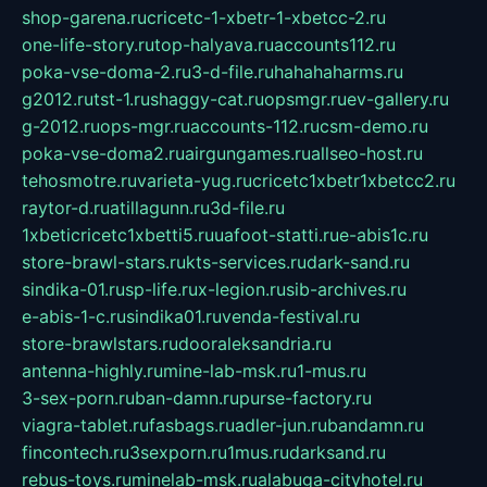
shop-garena.ru
cricetc-1-xbetr-1-xbetcc-2.ru
one-life-story.ru
top-halyava.ru
accounts112.ru
poka-vse-doma-2.ru
3-d-file.ru
hahahaharms.ru
g2012.ru
tst-1.ru
shaggy-cat.ru
opsmgr.ru
ev-gallery.ru
g-2012.ru
ops-mgr.ru
accounts-112.ru
csm-demo.ru
poka-vse-doma2.ru
airgungames.ru
allseo-host.ru
tehosmotre.ru
varieta-yug.ru
cricetc1xbetr1xbetcc2.ru
raytor-d.ru
atillagunn.ru
3d-file.ru
1xbeticricetc1xbetti5.ru
uafoot-statti.ru
e-abis1c.ru
store-brawl-stars.ru
kts-services.ru
dark-sand.ru
sindika-01.ru
sp-life.ru
x-legion.ru
sib-archives.ru
e-abis-1-c.ru
sindika01.ru
venda-festival.ru
store-brawlstars.ru
dooraleksandria.ru
antenna-highly.ru
mine-lab-msk.ru
1-mus.ru
3-sex-porn.ru
ban-damn.ru
purse-factory.ru
viagra-tablet.ru
fasbags.ru
adler-jun.ru
bandamn.ru
fincontech.ru
3sexporn.ru
1mus.ru
darksand.ru
rebus-toys.ru
minelab-msk.ru
alabuga-cityhotel.ru