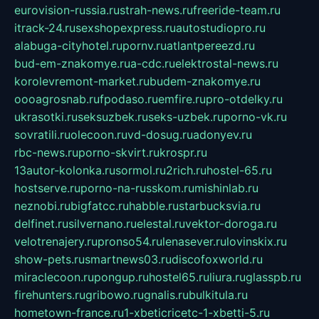
eurovision-russia.ru
strah-news.ru
freeride-team.ru
itrack-24.ru
sexshopexpress.ru
autostudiopro.ru
alabuga-cityhotel.ru
pornv.ru
atlantpereezd.ru
bud-em-znakomye.ru
a-cdc.ru
elektrostal-news.ru
korolevremont-market.ru
budem-znakomye.ru
oooagrosnab.ru
fpodaso.ru
emfire.ru
pro-otdelky.ru
ukrasotki.ru
seksuzbek.ru
seks-uzbek.ru
porno-vk.ru
sovratili.ru
olecoon.ru
vd-dosug.ru
adonyev.ru
rbc-news.ru
porno-skvirt.ru
krospr.ru
13autor-kolonka.ru
sormol.ru
2rich.ru
hostel-65.ru
hostserve.ru
porno-na-russkom.ru
mishinlab.ru
neznobi.ru
bigfatcc.ru
habble.ru
starbucksvia.ru
delfinet.ru
silvernano.ru
elestal.ru
vektor-doroga.ru
velotrenajery.ru
pronso54.ru
lenasever.ru
lovinskix.ru
show-pets.ru
smartnews03.ru
discofoxworld.ru
miraclecoon.ru
pongup.ru
hostel65.ru
liura.ru
glasspb.ru
firehunters.ru
gribowo.ru
gnalis.ru
bulkitula.ru
hometown-france.ru
1-xbeticricetc-1-xbetti-5.ru