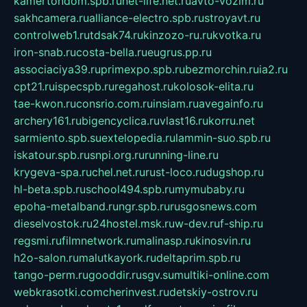
kamertondom.spb.ru
net-life.net.ru
avto-vozim.ru
sakhcamera.ru
alliance-electro.spb.ru
stroyavt.ru
controlweb1.ru
tdsak74.ru
kinzozo-ru.ru
kvotka.ru
iron-snab.ru
costa-bella.ru
eugrus.pp.ru
associaciya39.ru
primexpo.spb.ru
bezmorchin.ru
ia2.ru
cpt21.ru
ispecspb.ru
regahost.ru
kolosok-elita.ru
tae-kwon.ru
consrio.com.ru
insiam.ru
avegainfo.ru
archery161.ru
bigencyclica.ru
vlast16.ru
korru.net
sarmiento.spb.su
extelopedia.ru
lammin-suo.spb.ru
iskatour.spb.ru
snpi.org.ru
running-line.ru
krygeva-spa.ru
chel.net.ru
rust-loco.ru
dugshop.ru
hl-beta.spb.ru
school494.spb.ru
mymubaby.ru
epoha-metalband.ru
ngr.spb.ru
rusgosnews.com
dieselvostok.ru
24hostel.msk.ru
w-dev.ru
f-ship.ru
regsmi.ru
filmnetwork.ru
malinasp.ru
kinosvin.ru
h2o-salon.ru
malutkayork.ru
deltaprim.spb.ru
tango-perm.ru
gooddir.ru
sgv.su
multiki-online.com
webkrasotki.com
cherinvest.ru
detskiy-ostrov.ru