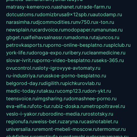
matrasy-kemerovo.ru
ashanet.ru
trade-farm.ru
dotcustoms.ru
domizbrusa9x12spb.ru
autodamp.ru
narasimha.ru
djcommodities.ru
nv750.ru
x-ton.ru
newsplain.ru
cardvoice.ru
modopaper.ru
manunae.ru
gbget.ru
alfeihavsalnassr.ru
madoma.ru
tajuncos.ru
petrovkasports.ru
porno-online-besplatno.ru
splclub.ru
york-life.ru
doroga-expo.ru
ribery.ru
cleanmedicine.ru
slovar-ivrit.ru
porno-video-besplatno.ru
seks-365.ru
ovucontrol.ru
sloty-igrovyye-avtomaty.ru
ru-industriya.ru
russkoe-porno-besplatno.ru
belgorod-day.ru
digilith.ru
pichkurovlab.ru
medic-today.ru
taksu.ru
comp123.ru
don-ykt.ru
teensvoice.ru
imgsharing.ru
domashnee-porno.ru
eva-elfie.ru
foto-tur.ru
biz-doska.ru
metropoltravel.ru
veslo-i-yakor.ru
borodino-media.ru
rostotsky.ru
regionufa.ru
weiss-bet.ru
zaryna.ru
casinotablet.ru
universalia.ru
remont-mebeli-moscow.ru
termomur.ru
clubfisher.ru
remstirufa.ru
erdamchi.ru
doramamama.ru