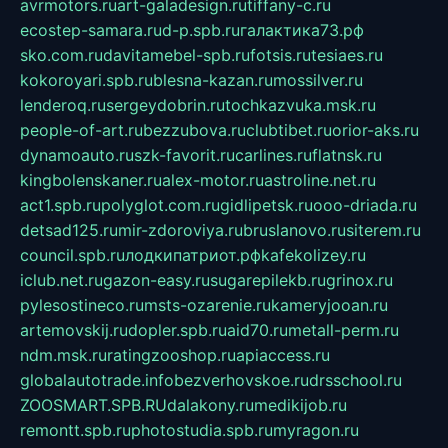
avrmotors.ru
art-galadesign.ru
tiffany-c.ru
ecostep-samara.ru
d-p.spb.ru
галактика73.рф
sko.com.ru
davitamebel-spb.ru
fotsis.ru
tesiaes.ru
kokoroyari.spb.ru
blesna-kazan.ru
mossilver.ru
lenderoq.ru
sergeydobrin.ru
tochkazvuka.msk.ru
people-of-art.ru
bezzubova.ru
clubtibet.ru
orior-aks.ru
dynamoauto.ru
szk-favorit.ru
carlines.ru
flatnsk.ru
kingbolenskaner.ru
alex-motor.ru
astroline.net.ru
act1.spb.ru
polyglot.com.ru
gidlipetsk.ru
ooo-driada.ru
detsad125.ru
mir-zdoroviya.ru
bruslanovo.ru
siterem.ru
council.spb.ru
лодкипатриот.рф
kafekolizey.ru
iclub.net.ru
gazon-easy.ru
sugarepilekb.ru
grinox.ru
pylesostineco.ru
msts-ozarenie.ru
kameryjooan.ru
artemovskij.ru
dopler.spb.ru
aid70.ru
metall-perm.ru
ndm.msk.ru
ratingzooshop.ru
apiaccess.ru
globalautotrade.info
bezverhovskoe.ru
drsschool.ru
ZOOSMART.SPB.RU
dalakony.ru
medikijob.ru
remontt.spb.ru
photostudia.spb.ru
myragon.ru