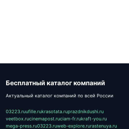
Бесплатный каталог компаний
Актуальный каталог компаний по всей России
03223.ru
ufille.ru
krasotata.ru
prazdnikdushi.ru
veetbox.ru
cinemapost.ru
ciam-fr.ru
kraft-you.ru
mega-press.ru
03223.ru
web-explore.ru
rastenuya.ru