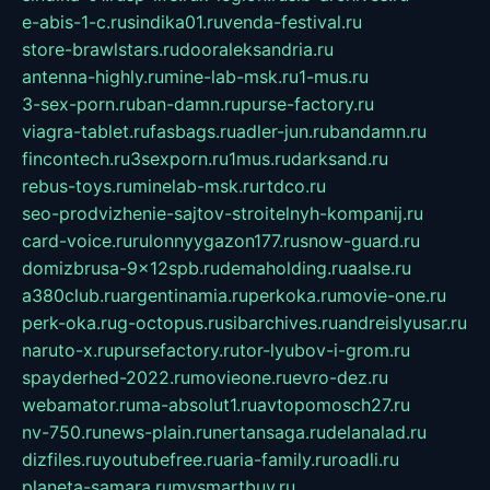
e-abis-1-c.ru
sindika01.ru
venda-festival.ru
store-brawlstars.ru
dooraleksandria.ru
antenna-highly.ru
mine-lab-msk.ru
1-mus.ru
3-sex-porn.ru
ban-damn.ru
purse-factory.ru
viagra-tablet.ru
fasbags.ru
adler-jun.ru
bandamn.ru
fincontech.ru
3sexporn.ru
1mus.ru
darksand.ru
rebus-toys.ru
minelab-msk.ru
rtdco.ru
seo-prodvizhenie-sajtov-stroitelnyh-kompanij.ru
card-voice.ru
rulonnyygazon177.ru
snow-guard.ru
domizbrusa-9x12spb.ru
demaholding.ru
aalse.ru
a380club.ru
argentinamia.ru
perkoka.ru
movie-one.ru
perk-oka.ru
g-octopus.ru
sibarchives.ru
andreislyusar.ru
naruto-x.ru
pursefactory.ru
tor-lyubov-i-grom.ru
spayderhed-2022.ru
movieone.ru
evro-dez.ru
webamator.ru
ma-absolut1.ru
avtopomosch27.ru
nv-750.ru
news-plain.ru
nertansaga.ru
delanalad.ru
dizfiles.ru
youtubefree.ru
aria-family.ru
roadli.ru
planeta-samara.ru
mysmartbuy.ru