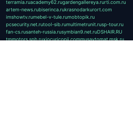
terramia.ru
academy62.ru
gardengallereya.ru
rti.com.ru
artem-news.ru
biserinca.ru
krasnodarkurort.com
imshowtv.ru
mebel-v-tule.ru
mobtopik.ru
pcsecurity.net.ru
tool-sib.ru
multimetrunit.ru
sp-tour.ru
fan-cs.ru
santeh-russia.ru
symbian9.net.ru
DSHAIR.RU
tmmotors.spb.ru
xjocuricopii.com
musavtomat.msk.ru
obustrojdom.ru
sovetcik.ru
ybaranovskaya.ru
ppknews.ru
cult-alshei.ru
JAPANRUSSIA.RU
proekciyamebel.ru
imper-finans.ru
rim.org.ru
glamourai.ru
brassminus.ru
zabor-pro.ru
ftn.pp.ru
dorogoe58.ru
laimengpacker.ru
kuzova-zapchasti.ru
sageerp.ru
taxodrom.ru
dsrazvitie.ru
hardcity.net.ru
ratinghomegames.ru
topservice25.ru
gubernyan.ru
gtglasslined.ru
ii4.ru
tssport.spb.ru
andorra24.com
blackwallstreet.ru
oboimos.ru
optim-doors.com.ru
ikuch.ru
nycr.org.ru
npa21.ru
vremya-ch.spb.ru
desert000.ru
ivtorgi.ru
ifiori.ru
catalog-statei.ru
dcv.org.ru
spetsmaster174.ru
ipkameryhiseeu.ru