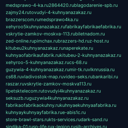
medsprawo-4-ka.ru
2864420.ru
blagodarenie-spb.ru
zajmy24.ru
tovudyi-4-kuhnyanazakaz.ru
brazzerscom.ru
medsprawo4ka.ru
xehyroo5kuhnyanazakaz.ru
fabrikayfabrikaefabrika.ru
vskrytie-zamkov-moskva-113.ru
biletnadom.ru
zed-online.ru
pimchax.ru
brazzers-hd.ru
z-host.ru
kitubeu2kuhnyanazakaz.ru
naperekate.ru
kuhnyaofabrikaufabrik.ru
kitubeu-2-kuhnyanazakaz.ru
xehyroo-5-kuhnyanazakaz.ru
cs-68.ru
guzywia-4-kuhnyanazakaz.ru
mir-tk.ru
vlknrussia.ru
cs68.ru
vladivostok-map.ru
video-seks.ru
bankaribi.ru
raszar.ru
vskrytie-zamkov-moskva113.ru
lipetsktelecom.ru
tovudyi4kuhnyanazakaz.ru
seksuzb.ru
guzywia4kuhnyanazakaz.ru
fabrikaofabrikaokuhny.ru
kuhnyaekuhnyaafabrika.ru
kuhnyaykuhnyayfabrika.ru
e-abis1c.ru
store-brawl-stars.ru
kts-services.ru
dark-sand.ru
sindika-01.ru
sp-life.ru
x-legion.ru
sib-archives.ru