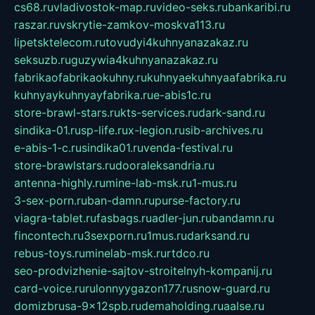
cs68.ru
vladivostok-map.ru
video-seks.ru
bankaribi.ru
raszar.ru
vskrytie-zamkov-moskva113.ru
lipetsktelecom.ru
tovudyi4kuhnyanazakaz.ru
seksuzb.ru
guzywia4kuhnyanazakaz.ru
fabrikaofabrikaokuhny.ru
kuhnyaekuhnyaafabrika.ru
kuhnyaykuhnyayfabrika.ru
e-abis1c.ru
store-brawl-stars.ru
kts-services.ru
dark-sand.ru
sindika-01.ru
sp-life.ru
x-legion.ru
sib-archives.ru
e-abis-1-c.ru
sindika01.ru
venda-festival.ru
store-brawlstars.ru
dooraleksandria.ru
antenna-highly.ru
mine-lab-msk.ru
1-mus.ru
3-sex-porn.ru
ban-damn.ru
purse-factory.ru
viagra-tablet.ru
fasbags.ru
adler-jun.ru
bandamn.ru
fincontech.ru
3sexporn.ru
1mus.ru
darksand.ru
rebus-toys.ru
minelab-msk.ru
rtdco.ru
seo-prodvizhenie-sajtov-stroitelnyh-kompanij.ru
card-voice.ru
rulonnyygazon177.ru
snow-guard.ru
domizbrusa-9x12spb.ru
demaholding.ru
aalse.ru