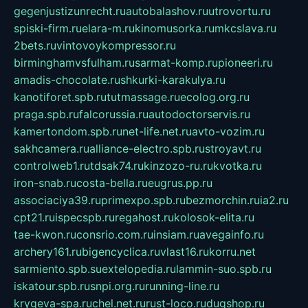
gegenjustizunrecht.ru
autobalashov.ru
utrovortu.ru
spiski-firm.ru
elara-m.ru
kinomusorka.ru
mkcslava.ru
2bets.ru
vintovoykompressor.ru
birminghamvsfulham.ru
sarmat-komp.ru
pioneeri.ru
amadis-chocolate.ru
shkurki-karakulya.ru
kanotiforet.spb.ru
tutmassage.ru
ecolog.org.ru
praga.spb.ru
falcorussia.ru
autodoctorservis.ru
kamertondom.spb.ru
net-life.net.ru
avto-vozim.ru
sakhcamera.ru
alliance-electro.spb.ru
stroyavt.ru
controlweb1.ru
tdsak74.ru
kinzozo-ru.ru
kvotka.ru
iron-snab.ru
costa-bella.ru
eugrus.pp.ru
associaciya39.ru
primexpo.spb.ru
bezmorchin.ru
ia2.ru
cpt21.ru
ispecspb.ru
regahost.ru
kolosok-elita.ru
tae-kwon.ru
consrio.com.ru
insiam.ru
avegainfo.ru
archery161.ru
bigencyclica.ru
vlast16.ru
korru.net
sarmiento.spb.su
extelopedia.ru
lammin-suo.spb.ru
iskatour.spb.ru
snpi.org.ru
running-line.ru
krygeva-spa.ru
chel.net.ru
rust-loco.ru
dugshop.ru