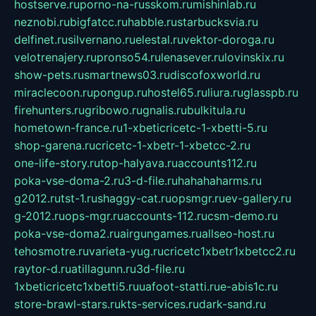
hostserve.ru
porno-na-russkom.ru
mishinlab.ru
neznobi.ru
bigfatcc.ru
habble.ru
starbucksvia.ru
delfinet.ru
silvernano.ru
elestal.ru
vektor-doroga.ru
velotrenajery.ru
pronso54.ru
lenasever.ru
lovinskix.ru
show-pets.ru
smartnews03.ru
discofoxworld.ru
miraclecoon.ru
pongup.ru
hostel65.ru
liura.ru
glasspb.ru
firehunters.ru
gribowo.ru
gnalis.ru
bulkitula.ru
hometown-france.ru
1-xbeticricetc-1-xbetti-5.ru
shop-garena.ru
cricetc-1-xbetr-1-xbetcc-2.ru
one-life-story.ru
top-halyava.ru
accounts112.ru
poka-vse-doma-2.ru
3-d-file.ru
hahahaharms.ru
g2012.ru
tst-1.ru
shaggy-cat.ru
opsmgr.ru
ev-gallery.ru
g-2012.ru
ops-mgr.ru
accounts-112.ru
csm-demo.ru
poka-vse-doma2.ru
airgungames.ru
allseo-host.ru
tehosmotre.ru
varieta-yug.ru
cricetc1xbetr1xbetcc2.ru
raytor-d.ru
atillagunn.ru
3d-file.ru
1xbeticricetc1xbetti5.ru
uafoot-statti.ru
e-abis1c.ru
store-brawl-stars.ru
kts-services.ru
dark-sand.ru