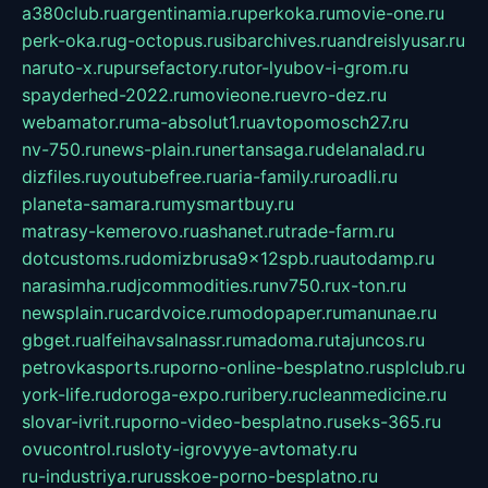
a380club.ru
argentinamia.ru
perkoka.ru
movie-one.ru
perk-oka.ru
g-octopus.ru
sibarchives.ru
andreislyusar.ru
naruto-x.ru
pursefactory.ru
tor-lyubov-i-grom.ru
spayderhed-2022.ru
movieone.ru
evro-dez.ru
webamator.ru
ma-absolut1.ru
avtopomosch27.ru
nv-750.ru
news-plain.ru
nertansaga.ru
delanalad.ru
dizfiles.ru
youtubefree.ru
aria-family.ru
roadli.ru
planeta-samara.ru
mysmartbuy.ru
matrasy-kemerovo.ru
ashanet.ru
trade-farm.ru
dotcustoms.ru
domizbrusa9x12spb.ru
autodamp.ru
narasimha.ru
djcommodities.ru
nv750.ru
x-ton.ru
newsplain.ru
cardvoice.ru
modopaper.ru
manunae.ru
gbget.ru
alfeihavsalnassr.ru
madoma.ru
tajuncos.ru
petrovkasports.ru
porno-online-besplatno.ru
splclub.ru
york-life.ru
doroga-expo.ru
ribery.ru
cleanmedicine.ru
slovar-ivrit.ru
porno-video-besplatno.ru
seks-365.ru
ovucontrol.ru
sloty-igrovyye-avtomaty.ru
ru-industriya.ru
russkoe-porno-besplatno.ru