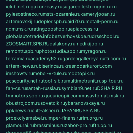
iclub.net.ru
gazon-easy.ru
sugarepilekb.ru
grinox.ru
pylesostineco.ru
msts-ozarenie.ru
kameryjooan.ru
artemovskij.ru
dopler.spb.ru
aid70.ru
metall-perm.ru
ndm.msk.ru
ratingzooshop.ru
apiaccess.ru
globalautotrade.info
bezverhovskoe.ru
drsschool.ru
ZOOSMART.SPB.RU
dalakony.ru
medikijob.ru
remontt.spb.ru
photostudia.spb.ru
myragon.ru
terramia.ru
academy62.ru
gardengallereya.ru
rti.com.ru
artem-news.ru
biserinca.ru
krasnodarkurort.com
imshowtv.ru
mebel-v-tule.ru
mobtopik.ru
pcsecurity.net.ru
tool-sib.ru
multimetrunit.ru
sp-tour.ru
fan-cs.ru
santeh-russia.ru
symbian9.net.ru
DSHAIR.RU
tmmotors.spb.ru
xjocuricopii.com
musavtomat.msk.ru
obustrojdom.ru
sovetcik.ru
ybaranovskaya.ru
ppknews.ru
cult-alshei.ru
JAPANRUSSIA.RU
proekciyamebel.ru
imper-finans.ru
rim.org.ru
glamourai.ru
brassminus.ru
zabor-pro.ru
ftn.pp.ru
dorogoe58.ru
laimengpacker.ru
kuzova-zapchasti.ru