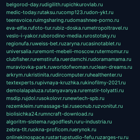
belgorod-day.ru
digilith.ru
pichkurovlab.ru
medic-today.ru
taksu.ru
comp123.ru
don-ykt.ru
teensvoice.ru
imgsharing.ru
domashnee-porno.ru
eva-elfie.ru
foto-tur.ru
biz-doska.ru
metropoltravel.ru
veslo-i-yakor.ru
borodino-media.ru
rostotsky.ru
regionufa.ru
weiss-bet.ru
zaryna.ru
casinotablet.ru
universalia.ru
remont-mebeli-moscow.ru
termomur.ru
clubfisher.ru
remstirufa.ru
erdamchi.ru
doramamama.ru
muraviovka-park.ru
worldofwoman.ru
clean-dreams.ru
arkrym.ru
kristinita.ru
dircomputer.ru
healthenter.ru
textexperts.ru
pivnaya-kruzhka.ru
kinofilmy-2021.ru
demolalapaluza.ru
tanyavanya.ru
remstir-tolyatti.ru
msdip.ru
jdol.ru
sokolovr.ru
newtech-spb.ru
rezemkleim.ru
massage-tai.ru
seonub.ru
zvonitut.ru
biolisichka24.ru
mncraft-download.ru
algoritm-sistema.ru
godflesh.ru
ru-industria.ru
zebra-tlt.ru
okna-proficom.ru
erynok.ru
onlinekinospace.ru
startupstudio-fefu.ru
zarges-ru.ru