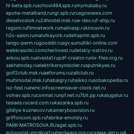
hl-beta.spb.ru
school494.spb.ru
mymubaby.ru
epoha-metalband.ru
ngr.spb.ru
rusgosnews.com
dieselvostok.ru
24hostel.msk.ru
w-dev.ru
f-ship.ru
regsmi.ru
filmnetwork.ru
malinasp.ru
kinosvin.ru
h2o-salon.ru
malutkayork.ru
deltaprim.spb.ru
tango-perm.ru
gooddir.ru
sgv.su
multiki-online.com
webkrasotki.com
cherinvest.ru
detskiy-ostrov.ru
ankou.spb.ru
alvesta1.ru
pdf-creator.ru
nix-files.org.ru
sakhatoday.ru
elektrikersymboler.ru
sputnikyes.ru
golf2club.msk.ru
aeforums.ru
zallclub.ru
multimodal.msk.ru
habaigry.ru
haikko.ru
sobakopedia.ru
isz-fest.ru
ewnc.info
screensaver-clock.net.ru
volnav.spb.ru
comnat.ru
npf.net.ru
7bit.pp.ru
kalugatur.ru
tesiaes.ru
card.com.ru
kazanka.spb.ru
gildiya-kuznecov.ru
kameryboavision.ru
griffoncom.spb.ru
fabrika-emotsiy.ru
PARK-MATROSOVA.RU
agat.spb.ru
avtoyurist-moskva1.ru
hardware.org.ru
схема-авто.рф