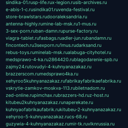
sindika-01.ru
sp-life.ru
x-legion.ru
sib-archives.ru
e-abis-1-c.ru
sindika01.ru
venda-festival.ru
store-brawlstars.ru
dooraleksandria.ru
antenna-highly.ru
mine-lab-msk.ru
1-mus.ru
3-sex-porn.ru
ban-damn.ru
purse-factory.ru
viagra-tablet.ru
fasbags.ru
adler-jun.ru
bandamn.ru
fincontech.ru
3sexporn.ru
1mus.ru
darksand.ru
rebus-toys.ru
minelab-msk.ru
alabuga-cityhotel.ru
medsprawo-4-ka.ru
2864420.ru
blagodarenie-spb.ru
zajmy24.ru
tovudyi-4-kuhnyanazakaz.ru
brazzerscom.ru
medsprawo4ka.ru
xehyroo5kuhnyanazakaz.ru
fabrikayfabrikaefabrika.ru
vskrytie-zamkov-moskva-113.ru
biletnadom.ru
zed-online.ru
pimchax.ru
brazzers-hd.ru
z-host.ru
kitubeu2kuhnyanazakaz.ru
naperekate.ru
kuhnyaofabrikaufabrik.ru
kitubeu-2-kuhnyanazakaz.ru
xehyroo-5-kuhnyanazakaz.ru
cs-68.ru
guzywia-4-kuhnyanazakaz.ru
mir-tk.ru
vlknrussia.ru