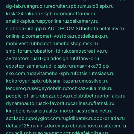
dg-lab.ru
angrup.ru
recruiter.spb.ru
music8.spb.ru
krsk124.ru
kubok.spb.ru
romanofforex.ru
analitikaplus.ru
spyonline.ru
zosikamery.ru
sloboda-ural.pp.ru
AUTO-COM.SU
hohota.net
alimy.ru
online-z.com
aromat-vostoka.ru
otdelkaexp.ru
mobilvest.ru
bbd.net.ru
mebelshop.msk.ru
smp-forum.ru
bastion-td.ru
kosmoscreative.ru
avrmotors.ru
art-galadesign.ru
tiffany-c.ru
ecostep-samara.ru
d-p.spb.ru
галактика73.рф
sko.com.ru
davitamebel-spb.ru
fotsis.ru
tesiaes.ru
kokoroyari.spb.ru
blesna-kazan.ru
mossilver.ru
lenderoq.ru
sergeydobrin.ru
tochkazvuka.msk.ru
people-of-art.ru
bezzubova.ru
clubtibet.ru
orior-aks.ru
dynamoauto.ru
szk-favorit.ru
carlines.ru
flatnsk.ru
kingbolenskaner.ru
alex-motor.ru
astroline.net.ru
act1.spb.ru
polyglot.com.ru
gidlipetsk.ru
ooo-driada.ru
detsad125.ru
mir-zdoroviya.ru
bruslanovo.ru
siterem.ru
council.spb.ru
лодкипатриот.рф
kafekolizey.ru