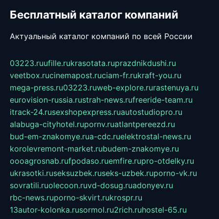
Бесплатный каталог компаний
Актуальный каталог компаний по всей России
03223.ru
ufille.ru
krasotata.ru
prazdnikdushi.ru
veetbox.ru
cinemapost.ru
ciam-fr.ru
kraft-you.ru
mega-press.ru
03223.ru
web-explore.ru
rastenuya.ru
eurovision-russia.ru
strah-news.ru
freeride-team.ru
itrack-24.ru
sexshopexpress.ru
autostudiopro.ru
alabuga-cityhotel.ru
pornv.ru
atlantpereezd.ru
bud-em-znakomye.ru
a-cdc.ru
elektrostal-news.ru
korolevremont-market.ru
budem-znakomye.ru
oooagrosnab.ru
fpodaso.ru
emfire.ru
pro-otdelky.ru
ukrasotki.ru
seksuzbek.ru
seks-uzbek.ru
porno-vk.ru
sovratili.ru
olecoon.ru
vd-dosug.ru
adonyev.ru
rbc-news.ru
porno-skvirt.ru
krospr.ru
13autor-kolonka.ru
sormol.ru
2rich.ru
hostel-65.ru