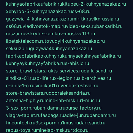
kuhnyaofabrikaufabrik.ru
kitubeu-2-kuhnyanazakaz.ru
xehyroo-5-kuhnyanazakaz.ru
cs-68.ru
guzywia-4-kuhnyanazakaz.ru
mir-tk.ru
vlknrussia.ru
cs68.ru
vladivostok-map.ru
video-seks.ru
bankaribi.ru
raszar.ru
vskrytie-zamkov-moskva113.ru
lipetsktelecom.ru
tovudyi4kuhnyanazakaz.ru
seksuzb.ru
guzywia4kuhnyanazakaz.ru
fabrikaofabrikaokuhny.ru
kuhnyaekuhnyaafabrika.ru
kuhnyaykuhnyayfabrika.ru
e-abis1c.ru
store-brawl-stars.ru
kts-services.ru
dark-sand.ru
sindika-01.ru
sp-life.ru
x-legion.ru
sib-archives.ru
e-abis-1-c.ru
sindika01.ru
venda-festival.ru
store-brawlstars.ru
dooraleksandria.ru
antenna-highly.ru
mine-lab-msk.ru
1-mus.ru
3-sex-porn.ru
ban-damn.ru
purse-factory.ru
viagra-tablet.ru
fasbags.ru
adler-jun.ru
bandamn.ru
fincontech.ru
3sexporn.ru
1mus.ru
darksand.ru
rebus-toys.ru
minelab-msk.ru
rtdco.ru