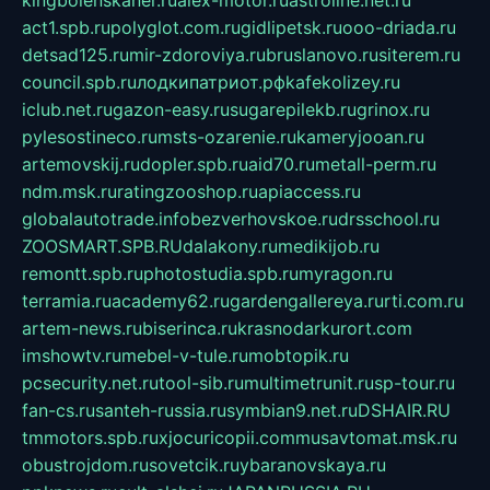
kingbolenskaner.ru
alex-motor.ru
astroline.net.ru
act1.spb.ru
polyglot.com.ru
gidlipetsk.ru
ooo-driada.ru
detsad125.ru
mir-zdoroviya.ru
bruslanovo.ru
siterem.ru
council.spb.ru
лодкипатриот.рф
kafekolizey.ru
iclub.net.ru
gazon-easy.ru
sugarepilekb.ru
grinox.ru
pylesostineco.ru
msts-ozarenie.ru
kameryjooan.ru
artemovskij.ru
dopler.spb.ru
aid70.ru
metall-perm.ru
ndm.msk.ru
ratingzooshop.ru
apiaccess.ru
globalautotrade.info
bezverhovskoe.ru
drsschool.ru
ZOOSMART.SPB.RU
dalakony.ru
medikijob.ru
remontt.spb.ru
photostudia.spb.ru
myragon.ru
terramia.ru
academy62.ru
gardengallereya.ru
rti.com.ru
artem-news.ru
biserinca.ru
krasnodarkurort.com
imshowtv.ru
mebel-v-tule.ru
mobtopik.ru
pcsecurity.net.ru
tool-sib.ru
multimetrunit.ru
sp-tour.ru
fan-cs.ru
santeh-russia.ru
symbian9.net.ru
DSHAIR.RU
tmmotors.spb.ru
xjocuricopii.com
musavtomat.msk.ru
obustrojdom.ru
sovetcik.ru
ybaranovskaya.ru