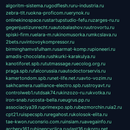
algoritm-sistema.ru
godflesh.ru
ru-industria.ru
zebra-tlt.ru
okna-proficom.ru
erynok.ru
onlinekinospace.ru
startupstudio-fefu.ru
zarges-ru.ru
gegenjustizunrecht.ru
autobalashov.ru
utrovortu.ru
spiski-firm.ru
elara-m.ru
kinomusorka.ru
mkcslava.ru
2bets.ru
vintovoykompressor.ru
birminghamvsfulham.ru
sarmat-komp.ru
pioneeri.ru
amadis-chocolate.ru
shkurki-karakulya.ru
kanotiforet.spb.ru
tutmassage.ru
ecolog.org.ru
praga.spb.ru
falcorussia.ru
autodoctorservis.ru
kamertondom.spb.ru
net-life.net.ru
avto-vozim.ru
sakhcamera.ru
alliance-electro.spb.ru
stroyavt.ru
controlweb1.ru
tdsak74.ru
kinzozo-ru.ru
kvotka.ru
iron-snab.ru
costa-bella.ru
eugrus.pp.ru
associaciya39.ru
primexpo.spb.ru
bezmorchin.ru
ia2.ru
cpt21.ru
ispecspb.ru
regahost.ru
kolosok-elita.ru
tae-kwon.ru
consrio.com.ru
insiam.ru
avegainfo.ru
archery161.ru
bigencyclica.ru
vlast16.ru
korru.net