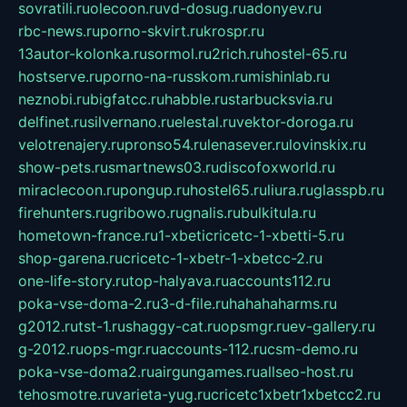
sovratili.ru
olecoon.ru
vd-dosug.ru
adonyev.ru
rbc-news.ru
porno-skvirt.ru
krospr.ru
13autor-kolonka.ru
sormol.ru
2rich.ru
hostel-65.ru
hostserve.ru
porno-na-russkom.ru
mishinlab.ru
neznobi.ru
bigfatcc.ru
habble.ru
starbucksvia.ru
delfinet.ru
silvernano.ru
elestal.ru
vektor-doroga.ru
velotrenajery.ru
pronso54.ru
lenasever.ru
lovinskix.ru
show-pets.ru
smartnews03.ru
discofoxworld.ru
miraclecoon.ru
pongup.ru
hostel65.ru
liura.ru
glasspb.ru
firehunters.ru
gribowo.ru
gnalis.ru
bulkitula.ru
hometown-france.ru
1-xbeticricetc-1-xbetti-5.ru
shop-garena.ru
cricetc-1-xbetr-1-xbetcc-2.ru
one-life-story.ru
top-halyava.ru
accounts112.ru
poka-vse-doma-2.ru
3-d-file.ru
hahahaharms.ru
g2012.ru
tst-1.ru
shaggy-cat.ru
opsmgr.ru
ev-gallery.ru
g-2012.ru
ops-mgr.ru
accounts-112.ru
csm-demo.ru
poka-vse-doma2.ru
airgungames.ru
allseo-host.ru
tehosmotre.ru
varieta-yug.ru
cricetc1xbetr1xbetcc2.ru