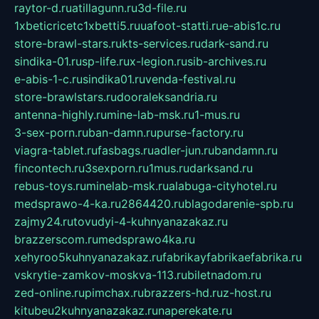
raytor-d.ru
atillagunn.ru
3d-file.ru
1xbeticricetc1xbetti5.ru
uafoot-statti.ru
e-abis1c.ru
store-brawl-stars.ru
kts-services.ru
dark-sand.ru
sindika-01.ru
sp-life.ru
x-legion.ru
sib-archives.ru
e-abis-1-c.ru
sindika01.ru
venda-festival.ru
store-brawlstars.ru
dooraleksandria.ru
antenna-highly.ru
mine-lab-msk.ru
1-mus.ru
3-sex-porn.ru
ban-damn.ru
purse-factory.ru
viagra-tablet.ru
fasbags.ru
adler-jun.ru
bandamn.ru
fincontech.ru
3sexporn.ru
1mus.ru
darksand.ru
rebus-toys.ru
minelab-msk.ru
alabuga-cityhotel.ru
medsprawo-4-ka.ru
2864420.ru
blagodarenie-spb.ru
zajmy24.ru
tovudyi-4-kuhnyanazakaz.ru
brazzerscom.ru
medsprawo4ka.ru
xehyroo5kuhnyanazakaz.ru
fabrikayfabrikaefabrika.ru
vskrytie-zamkov-moskva-113.ru
biletnadom.ru
zed-online.ru
pimchax.ru
brazzers-hd.ru
z-host.ru
kitubeu2kuhnyanazakaz.ru
naperekate.ru