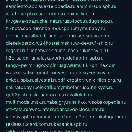
sarmiento.spb.su
extelopedia.ru
lammin-suo.spb.ru
iskatour.spb.ru
snpi.org.ru
running-line.ru
krygeva-spa.ru
chel.net.ru
rust-loco.ru
dugshop.ru
hl-beta.spb.ru
school494.spb.ru
mymubaby.ru
epoha-metalband.ru
ngr.spb.ru
rusgosnews.com
dieselvostok.ru
24hostel.msk.ru
w-dev.ru
f-ship.ru
regsmi.ru
filmnetwork.ru
malinasp.ru
kinosvin.ru
h2o-salon.ru
malutkayork.ru
deltaprim.spb.ru
tango-perm.ru
gooddir.ru
sgv.su
multiki-online.com
webkrasotki.com
cherinvest.ru
detskiy-ostrov.ru
ankou.spb.ru
alvesta1.ru
pdf-creator.ru
nix-files.org.ru
sakhatoday.ru
elektrikersymboler.ru
sputnikyes.ru
golf2club.msk.ru
aeforums.ru
zallclub.ru
multimodal.msk.ru
habaigry.ru
haikko.ru
sobakopedia.ru
isz-fest.ru
ewnc.info
screensaver-clock.net.ru
volnav.spb.ru
comnat.ru
npf.net.ru
7bit.pp.ru
kalugatur.ru
tesiaes.ru
card.com.ru
kazanka.spb.ru
gildiya-kuznecov.ru
kameryboavision.ru