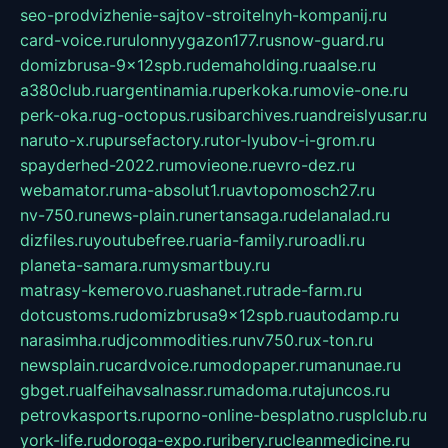
seo-prodvizhenie-sajtov-stroitelnyh-kompanij.ru
card-voice.ru
rulonnyygazon177.ru
snow-guard.ru
domizbrusa-9x12spb.ru
demaholding.ru
aalse.ru
a380club.ru
argentinamia.ru
perkoka.ru
movie-one.ru
perk-oka.ru
g-octopus.ru
sibarchives.ru
andreislyusar.ru
naruto-x.ru
pursefactory.ru
tor-lyubov-i-grom.ru
spayderhed-2022.ru
movieone.ru
evro-dez.ru
webamator.ru
ma-absolut1.ru
avtopomosch27.ru
nv-750.ru
news-plain.ru
nertansaga.ru
delanalad.ru
dizfiles.ru
youtubefree.ru
aria-family.ru
roadli.ru
planeta-samara.ru
mysmartbuy.ru
matrasy-kemerovo.ru
ashanet.ru
trade-farm.ru
dotcustoms.ru
domizbrusa9x12spb.ru
autodamp.ru
narasimha.ru
djcommodities.ru
nv750.ru
x-ton.ru
newsplain.ru
cardvoice.ru
modopaper.ru
manunae.ru
gbget.ru
alfeihavsalnassr.ru
madoma.ru
tajuncos.ru
petrovkasports.ru
porno-online-besplatno.ru
splclub.ru
york-life.ru
doroga-expo.ru
ribery.ru
cleanmedicine.ru