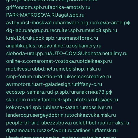
griffoncom.spb.ru
fabrika-emotsiy.ru
PARK-MATROSOVA.RU
agat.spb.ru
avtoyurist-moskva1.ru
hardware.org.ru
схема-авто.рф
dg-lab.ru
angrup.ru
recruiter.spb.ru
music8.spb.ru
krsk124.ru
kubok.spb.ru
romanofforex.ru
analitikaplus.ru
spyonline.ru
zosikamery.ru
sloboda-ural.pp.ru
AUTO-COM.SU
hohota.net
alimy.ru
online-z.com
aromat-vostoka.ru
otdelkaexp.ru
mobilvest.ru
bbd.net.ru
mebelshop.msk.ru
smp-forum.ru
bastion-td.ru
kosmoscreative.ru
avrmotors.ru
art-galadesign.ru
tiffany-c.ru
ecostep-samara.ru
d-p.spb.ru
галактика73.рф
sko.com.ru
davitamebel-spb.ru
fotsis.ru
tesiaes.ru
kokoroyari.spb.ru
blesna-kazan.ru
mossilver.ru
lenderoq.ru
sergeydobrin.ru
tochkazvuka.msk.ru
people-of-art.ru
bezzubova.ru
clubtibet.ru
orior-aks.ru
dynamoauto.ru
szk-favorit.ru
carlines.ru
flatnsk.ru