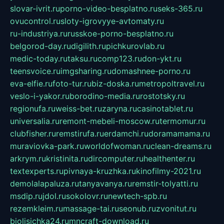
slovar-ivrit.ru
porno-video-besplatno.ru
seks-365.ru
ovucontrol.ru
sloty-igrovyye-avtomaty.ru
ru-industriya.ru
russkoe-porno-besplatno.ru
belgorod-day.ru
digilith.ru
pichkurovlab.ru
medic-today.ru
taksu.ru
comp123.ru
don-ykt.ru
teensvoice.ru
imgsharing.ru
domashnee-porno.ru
eva-elfie.ru
foto-tur.ru
biz-doska.ru
metropoltravel.ru
veslo-i-yakor.ru
borodino-media.ru
rostotsky.ru
regionufa.ru
weiss-bet.ru
zaryna.ru
casinotablet.ru
universalia.ru
remont-mebeli-moscow.ru
termomur.ru
clubfisher.ru
remstirufa.ru
erdamchi.ru
doramamama.ru
muraviovka-park.ru
worldofwoman.ru
clean-dreams.ru
arkrym.ru
kristinita.ru
dircomputer.ru
healthenter.ru
textexperts.ru
pivnaya-kruzhka.ru
kinofilmy-2021.ru
demolalapaluza.ru
tanyavanya.ru
remstir-tolyatti.ru
msdip.ru
jdol.ru
sokolovr.ru
newtech-spb.ru
rezemkleim.ru
massage-tai.ru
seonub.ru
zvonitut.ru
biolisichka24.ru
mncraft-download.ru