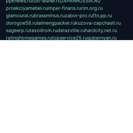
ppknews.ru
cult-alshei.ru
JAPANRUSSIA.RU
proekciyamebel.ru
imper-finans.ru
rim.org.ru
glamourai.ru
brassminus.ru
zabor-pro.ru
ftn.pp.ru
dorogoe58.ru
laimengpacker.ru
kuzova-zapchasti.ru
sageerp.ru
taxodrom.ru
dsrazvitie.ru
hardcity.net.ru
ratinghomegames.ru
topservice25.ru
gubernyan.ru
gtglasslined.ru
ii4.ru
tssport.spb.ru
andorra24.com
blackwallstreet.ru
oboimos.ru
optim-doors.com.ru
ikuch.ru
nycr.org.ru
npa21.ru
vremya-ch.spb.ru
desert000.ru
ivtorgi.ru
ifiori.ru
catalog-statei.ru
dcv.org.ru
spetsmaster174.ru
ipkameryhiseeu.ru
dum26.ru
ruspol.spb.ru
fr-opendp.ru
kam-solnyshko.ru
cheyenne-arapaho.ru
sevzapmetal.spb.ru
ted-lapidus.spb.ru
parasite-eliminator.ru
sigma-complete.ru
modernworld.ru
dama-moda.ru
eholot-group.ru
sk-nvkz.ru
DRONGOLD.RU
democratia2.ru
i-farmer.ru
mass-sport.org
jablonex.spb.ru
bookmess.ru
linkword.ru