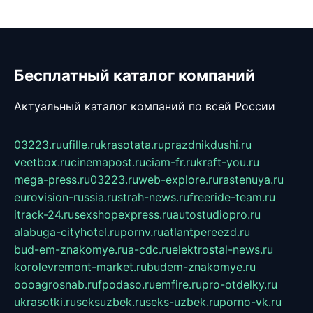
Бесплатный каталог компаний
Актуальный каталог компаний по всей России
03223.ru
ufille.ru
krasotata.ru
prazdnikdushi.ru
veetbox.ru
cinemapost.ru
ciam-fr.ru
kraft-you.ru
mega-press.ru
03223.ru
web-explore.ru
rastenuya.ru
eurovision-russia.ru
strah-news.ru
freeride-team.ru
itrack-24.ru
sexshopexpress.ru
autostudiopro.ru
alabuga-cityhotel.ru
pornv.ru
atlantpereezd.ru
bud-em-znakomye.ru
a-cdc.ru
elektrostal-news.ru
korolevremont-market.ru
budem-znakomye.ru
oooagrosnab.ru
fpodaso.ru
emfire.ru
pro-otdelky.ru
ukrasotki.ru
seksuzbek.ru
seks-uzbek.ru
porno-vk.ru