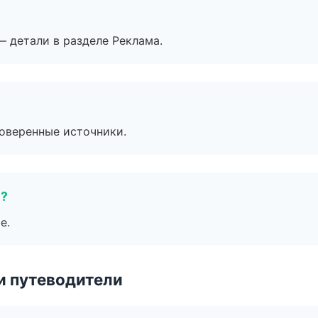
— детали в разделе Реклама.
роверенные источники.
е?
е.
и путеводители