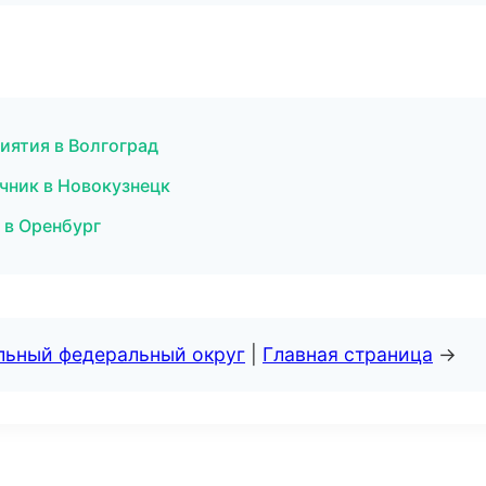
иятия в Волгоград
чник в Новокузнецк
г в Оренбург
альный федеральный округ
|
Главная страница
→