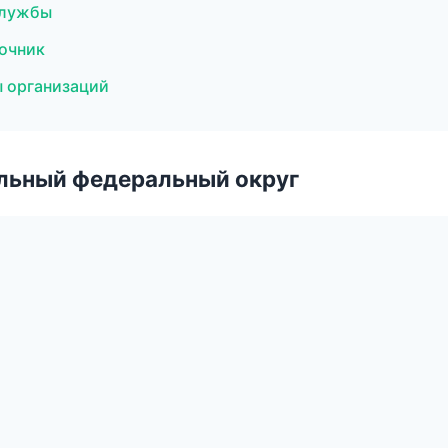
 службы
вочник
 организаций
альный федеральный округ