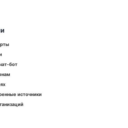
ми
арты
и
чат-бот
онам
иях
еренные источники
ганизаций