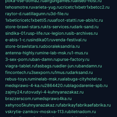
poka-vse-doma2.ru
airgungames.ru
allseo-host.ru
tehosmotre.ru
varieta-yug.ru
cricetc1xbetr1xbetcc2.ru
raytor-d.ru
atillagunn.ru
3d-file.ru
1xbeticricetc1xbetti5.ru
uafoot-statti.ru
e-abis1c.ru
store-brawl-stars.ru
kts-services.ru
dark-sand.ru
sindika-01.ru
sp-life.ru
x-legion.ru
sib-archives.ru
e-abis-1-c.ru
sindika01.ru
venda-festival.ru
store-brawlstars.ru
dooraleksandria.ru
antenna-highly.ru
mine-lab-msk.ru
1-mus.ru
3-sex-porn.ru
ban-damn.ru
purse-factory.ru
viagra-tablet.ru
fasbags.ru
adler-jun.ru
bandamn.ru
fincontech.ru
3sexporn.ru
1mus.ru
darksand.ru
rebus-toys.ru
minelab-msk.ru
alabuga-cityhotel.ru
medsprawo-4-ka.ru
2864420.ru
blagodarenie-spb.ru
zajmy24.ru
tovudyi-4-kuhnyanazakaz.ru
brazzerscom.ru
medsprawo4ka.ru
xehyroo5kuhnyanazakaz.ru
fabrikayfabrikaefabrika.ru
vskrytie-zamkov-moskva-113.ru
biletnadom.ru