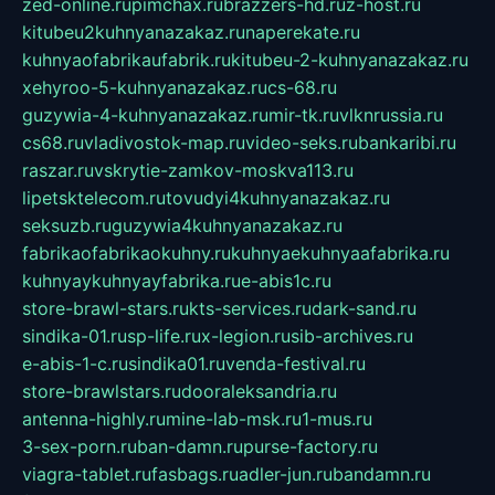
zed-online.ru
pimchax.ru
brazzers-hd.ru
z-host.ru
kitubeu2kuhnyanazakaz.ru
naperekate.ru
kuhnyaofabrikaufabrik.ru
kitubeu-2-kuhnyanazakaz.ru
xehyroo-5-kuhnyanazakaz.ru
cs-68.ru
guzywia-4-kuhnyanazakaz.ru
mir-tk.ru
vlknrussia.ru
cs68.ru
vladivostok-map.ru
video-seks.ru
bankaribi.ru
raszar.ru
vskrytie-zamkov-moskva113.ru
lipetsktelecom.ru
tovudyi4kuhnyanazakaz.ru
seksuzb.ru
guzywia4kuhnyanazakaz.ru
fabrikaofabrikaokuhny.ru
kuhnyaekuhnyaafabrika.ru
kuhnyaykuhnyayfabrika.ru
e-abis1c.ru
store-brawl-stars.ru
kts-services.ru
dark-sand.ru
sindika-01.ru
sp-life.ru
x-legion.ru
sib-archives.ru
e-abis-1-c.ru
sindika01.ru
venda-festival.ru
store-brawlstars.ru
dooraleksandria.ru
antenna-highly.ru
mine-lab-msk.ru
1-mus.ru
3-sex-porn.ru
ban-damn.ru
purse-factory.ru
viagra-tablet.ru
fasbags.ru
adler-jun.ru
bandamn.ru