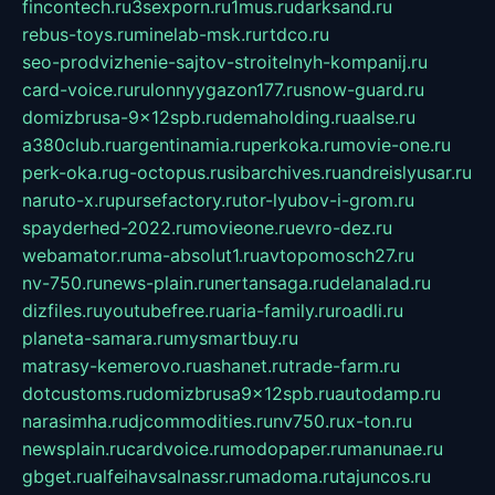
fincontech.ru
3sexporn.ru
1mus.ru
darksand.ru
rebus-toys.ru
minelab-msk.ru
rtdco.ru
seo-prodvizhenie-sajtov-stroitelnyh-kompanij.ru
card-voice.ru
rulonnyygazon177.ru
snow-guard.ru
domizbrusa-9x12spb.ru
demaholding.ru
aalse.ru
a380club.ru
argentinamia.ru
perkoka.ru
movie-one.ru
perk-oka.ru
g-octopus.ru
sibarchives.ru
andreislyusar.ru
naruto-x.ru
pursefactory.ru
tor-lyubov-i-grom.ru
spayderhed-2022.ru
movieone.ru
evro-dez.ru
webamator.ru
ma-absolut1.ru
avtopomosch27.ru
nv-750.ru
news-plain.ru
nertansaga.ru
delanalad.ru
dizfiles.ru
youtubefree.ru
aria-family.ru
roadli.ru
planeta-samara.ru
mysmartbuy.ru
matrasy-kemerovo.ru
ashanet.ru
trade-farm.ru
dotcustoms.ru
domizbrusa9x12spb.ru
autodamp.ru
narasimha.ru
djcommodities.ru
nv750.ru
x-ton.ru
newsplain.ru
cardvoice.ru
modopaper.ru
manunae.ru
gbget.ru
alfeihavsalnassr.ru
madoma.ru
tajuncos.ru