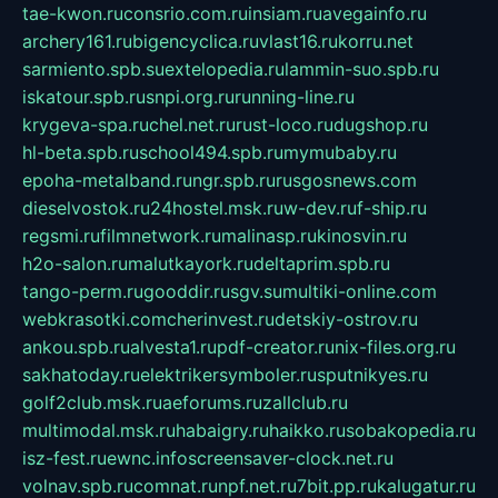
tae-kwon.ru
consrio.com.ru
insiam.ru
avegainfo.ru
archery161.ru
bigencyclica.ru
vlast16.ru
korru.net
sarmiento.spb.su
extelopedia.ru
lammin-suo.spb.ru
iskatour.spb.ru
snpi.org.ru
running-line.ru
krygeva-spa.ru
chel.net.ru
rust-loco.ru
dugshop.ru
hl-beta.spb.ru
school494.spb.ru
mymubaby.ru
epoha-metalband.ru
ngr.spb.ru
rusgosnews.com
dieselvostok.ru
24hostel.msk.ru
w-dev.ru
f-ship.ru
regsmi.ru
filmnetwork.ru
malinasp.ru
kinosvin.ru
h2o-salon.ru
malutkayork.ru
deltaprim.spb.ru
tango-perm.ru
gooddir.ru
sgv.su
multiki-online.com
webkrasotki.com
cherinvest.ru
detskiy-ostrov.ru
ankou.spb.ru
alvesta1.ru
pdf-creator.ru
nix-files.org.ru
sakhatoday.ru
elektrikersymboler.ru
sputnikyes.ru
golf2club.msk.ru
aeforums.ru
zallclub.ru
multimodal.msk.ru
habaigry.ru
haikko.ru
sobakopedia.ru
isz-fest.ru
ewnc.info
screensaver-clock.net.ru
volnav.spb.ru
comnat.ru
npf.net.ru
7bit.pp.ru
kalugatur.ru