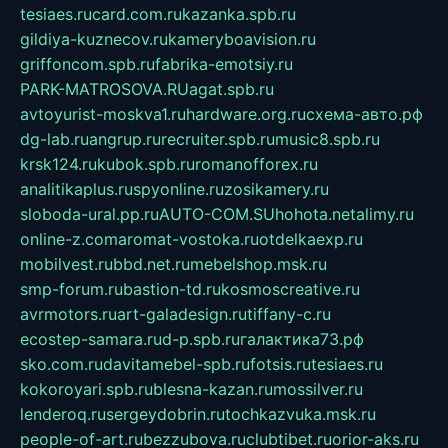
tesiaes.ru
card.com.ru
kazanka.spb.ru
gildiya-kuznecov.ru
kameryboavision.ru
griffoncom.spb.ru
fabrika-emotsiy.ru
PARK-MATROSOVA.RU
agat.spb.ru
avtoyurist-moskva1.ru
hardware.org.ru
схема-авто.рф
dg-lab.ru
angrup.ru
recruiter.spb.ru
music8.spb.ru
krsk124.ru
kubok.spb.ru
romanofforex.ru
analitikaplus.ru
spyonline.ru
zosikamery.ru
sloboda-ural.pp.ru
AUTO-COM.SU
hohota.net
alimy.ru
online-z.com
aromat-vostoka.ru
otdelkaexp.ru
mobilvest.ru
bbd.net.ru
mebelshop.msk.ru
smp-forum.ru
bastion-td.ru
kosmoscreative.ru
avrmotors.ru
art-galadesign.ru
tiffany-c.ru
ecostep-samara.ru
d-p.spb.ru
галактика73.рф
sko.com.ru
davitamebel-spb.ru
fotsis.ru
tesiaes.ru
kokoroyari.spb.ru
blesna-kazan.ru
mossilver.ru
lenderoq.ru
sergeydobrin.ru
tochkazvuka.msk.ru
people-of-art.ru
bezzubova.ru
clubtibet.ru
orior-aks.ru