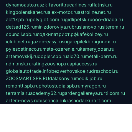
dynamoauto.ru
szk-favorit.ru
carlines.ru
flatnsk.ru
kingbolenskaner.ru
alex-motor.ru
astroline.net.ru
act1.spb.ru
polyglot.com.ru
gidlipetsk.ru
ooo-driada.ru
detsad125.ru
mir-zdoroviya.ru
bruslanovo.ru
siterem.ru
council.spb.ru
лодкипатриот.рф
kafekolizey.ru
iclub.net.ru
gazon-easy.ru
sugarepilekb.ru
grinox.ru
pylesostineco.ru
msts-ozarenie.ru
kameryjooan.ru
artemovskij.ru
dopler.spb.ru
aid70.ru
metall-perm.ru
ndm.msk.ru
ratingzooshop.ru
apiaccess.ru
globalautotrade.info
bezverhovskoe.ru
drsschool.ru
ZOOSMART.SPB.RU
dalakony.ru
medikijob.ru
remontt.spb.ru
photostudia.spb.ru
myragon.ru
terramia.ru
academy62.ru
gardengallereya.ru
rti.com.ru
artem-news.ru
biserinca.ru
krasnodarkurort.com
imshowtv.ru
mebel-v-tule.ru
mobtopik.ru
pcsecurity.net.ru
tool-sib.ru
multimetrunit.ru
sp-tour.ru
fan-cs.ru
santeh-russia.ru
symbian9.net.ru
DSHAIR.RU
tmmotors.spb.ru
xjocuricopii.com
musavtomat.msk.ru