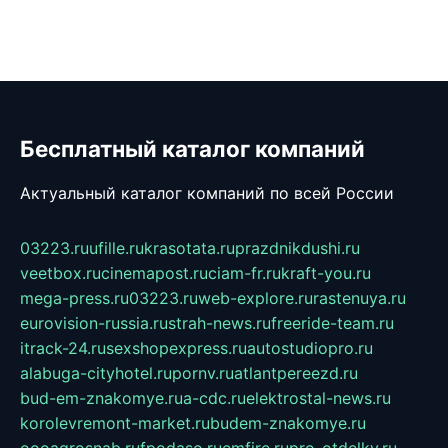
Бесплатный каталог компаний
Актуальный каталог компаний по всей России
03223.ru
ufille.ru
krasotata.ru
prazdnikdushi.ru
veetbox.ru
cinemapost.ru
ciam-fr.ru
kraft-you.ru
mega-press.ru
03223.ru
web-explore.ru
rastenuya.ru
eurovision-russia.ru
strah-news.ru
freeride-team.ru
itrack-24.ru
sexshopexpress.ru
autostudiopro.ru
alabuga-cityhotel.ru
pornv.ru
atlantpereezd.ru
bud-em-znakomye.ru
a-cdc.ru
elektrostal-news.ru
korolevremont-market.ru
budem-znakomye.ru
oooagrosnab.ru
fpodaso.ru
emfire.ru
pro-otdelky.ru