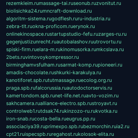
rezemkleim.ru
massage-tai.ru
seonub.ru
zvonitut.ru
biolisichka24.ru
mncraft-download.ru
algoritm-sistema.ru
godflesh.ru
ru-industria.ru
zebra-tlt.ru
okna-proficom.ru
erynok.ru
onlinekinospace.ru
startupstudio-fefu.ru
zarges-ru.ru
gegenjustizunrecht.ru
autobalashov.ru
utrovortu.ru
spiski-firm.ru
elara-m.ru
kinomusorka.ru
mkcslava.ru
2bets.ru
vintovoykompressor.ru
birminghamvsfulham.ru
sarmat-komp.ru
pioneeri.ru
amadis-chocolate.ru
shkurki-karakulya.ru
kanotiforet.spb.ru
tutmassage.ru
ecolog.org.ru
praga.spb.ru
falcorussia.ru
autodoctorservis.ru
kamertondom.spb.ru
net-life.net.ru
avto-vozim.ru
sakhcamera.ru
alliance-electro.spb.ru
stroyavt.ru
controlweb1.ru
tdsak74.ru
kinzozo-ru.ru
kvotka.ru
iron-snab.ru
costa-bella.ru
eugrus.pp.ru
associaciya39.ru
primexpo.spb.ru
bezmorchin.ru
ia2.ru
cpt21.ru
ispecspb.ru
regahost.ru
kolosok-elita.ru