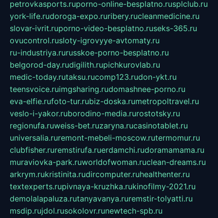
petrovkasports.ru
porno-online-besplatno.ru
splclub.ru
york-life.ru
doroga-expo.ru
ribery.ru
cleanmedicine.ru
slovar-ivrit.ru
porno-video-besplatno.ru
seks-365.ru
ovucontrol.ru
sloty-igrovyye-avtomaty.ru
ru-industriya.ru
russkoe-porno-besplatno.ru
belgorod-day.ru
digilith.ru
pichkurovlab.ru
medic-today.ru
taksu.ru
comp123.ru
don-ykt.ru
teensvoice.ru
imgsharing.ru
domashnee-porno.ru
eva-elfie.ru
foto-tur.ru
biz-doska.ru
metropoltravel.ru
veslo-i-yakor.ru
borodino-media.ru
rostotsky.ru
regionufa.ru
weiss-bet.ru
zaryna.ru
casinotablet.ru
universalia.ru
remont-mebeli-moscow.ru
termomur.ru
clubfisher.ru
remstirufa.ru
erdamchi.ru
doramamama.ru
muraviovka-park.ru
worldofwoman.ru
clean-dreams.ru
arkrym.ru
kristinita.ru
dircomputer.ru
healthenter.ru
textexperts.ru
pivnaya-kruzhka.ru
kinofilmy-2021.ru
demolalapaluza.ru
tanyavanya.ru
remstir-tolyatti.ru
msdip.ru
jdol.ru
sokolovr.ru
newtech-spb.ru