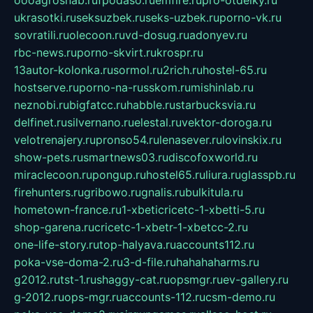
ukrasotki.ru
seksuzbek.ru
seks-uzbek.ru
porno-vk.ru
sovratili.ru
olecoon.ru
vd-dosug.ru
adonyev.ru
rbc-news.ru
porno-skvirt.ru
krospr.ru
13autor-kolonka.ru
sormol.ru
2rich.ru
hostel-65.ru
hostserve.ru
porno-na-russkom.ru
mishinlab.ru
neznobi.ru
bigfatcc.ru
habble.ru
starbucksvia.ru
delfinet.ru
silvernano.ru
elestal.ru
vektor-doroga.ru
velotrenajery.ru
pronso54.ru
lenasever.ru
lovinskix.ru
show-pets.ru
smartnews03.ru
discofoxworld.ru
miraclecoon.ru
pongup.ru
hostel65.ru
liura.ru
glasspb.ru
firehunters.ru
gribowo.ru
gnalis.ru
bulkitula.ru
hometown-france.ru
1-xbeticricetc-1-xbetti-5.ru
shop-garena.ru
cricetc-1-xbetr-1-xbetcc-2.ru
one-life-story.ru
top-halyava.ru
accounts112.ru
poka-vse-doma-2.ru
3-d-file.ru
hahahaharms.ru
g2012.ru
tst-1.ru
shaggy-cat.ru
opsmgr.ru
ev-gallery.ru
g-2012.ru
ops-mgr.ru
accounts-112.ru
csm-demo.ru