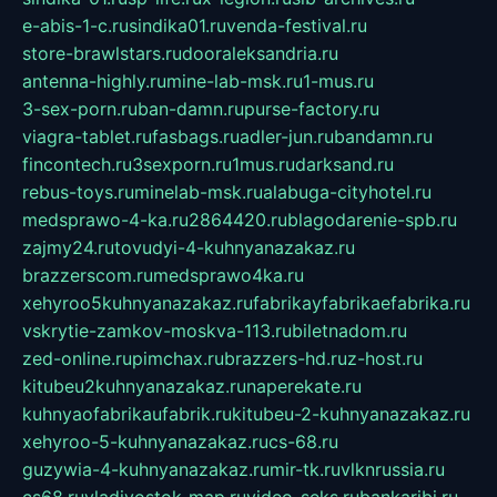
e-abis-1-c.ru
sindika01.ru
venda-festival.ru
store-brawlstars.ru
dooraleksandria.ru
antenna-highly.ru
mine-lab-msk.ru
1-mus.ru
3-sex-porn.ru
ban-damn.ru
purse-factory.ru
viagra-tablet.ru
fasbags.ru
adler-jun.ru
bandamn.ru
fincontech.ru
3sexporn.ru
1mus.ru
darksand.ru
rebus-toys.ru
minelab-msk.ru
alabuga-cityhotel.ru
medsprawo-4-ka.ru
2864420.ru
blagodarenie-spb.ru
zajmy24.ru
tovudyi-4-kuhnyanazakaz.ru
brazzerscom.ru
medsprawo4ka.ru
xehyroo5kuhnyanazakaz.ru
fabrikayfabrikaefabrika.ru
vskrytie-zamkov-moskva-113.ru
biletnadom.ru
zed-online.ru
pimchax.ru
brazzers-hd.ru
z-host.ru
kitubeu2kuhnyanazakaz.ru
naperekate.ru
kuhnyaofabrikaufabrik.ru
kitubeu-2-kuhnyanazakaz.ru
xehyroo-5-kuhnyanazakaz.ru
cs-68.ru
guzywia-4-kuhnyanazakaz.ru
mir-tk.ru
vlknrussia.ru
cs68.ru
vladivostok-map.ru
video-seks.ru
bankaribi.ru