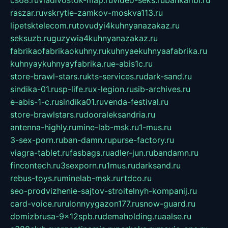
raszar.ru
vskrytie-zamkov-moskva113.ru
lipetsktelecom.ru
tovudyi4kuhnyanazakaz.ru
seksuzb.ru
guzywia4kuhnyanazakaz.ru
fabrikaofabrikaokuhny.ru
kuhnyaekuhnyaafabrika.ru
kuhnyaykuhnyayfabrika.ru
e-abis1c.ru
store-brawl-stars.ru
kts-services.ru
dark-sand.ru
sindika-01.ru
sp-life.ru
x-legion.ru
sib-archives.ru
e-abis-1-c.ru
sindika01.ru
venda-festival.ru
store-brawlstars.ru
dooraleksandria.ru
antenna-highly.ru
mine-lab-msk.ru
1-mus.ru
3-sex-porn.ru
ban-damn.ru
purse-factory.ru
viagra-tablet.ru
fasbags.ru
adler-jun.ru
bandamn.ru
fincontech.ru
3sexporn.ru
1mus.ru
darksand.ru
rebus-toys.ru
minelab-msk.ru
rtdco.ru
seo-prodvizhenie-sajtov-stroitelnyh-kompanij.ru
card-voice.ru
rulonnyygazon177.ru
snow-guard.ru
domizbrusa-9x12spb.ru
demaholding.ru
aalse.ru