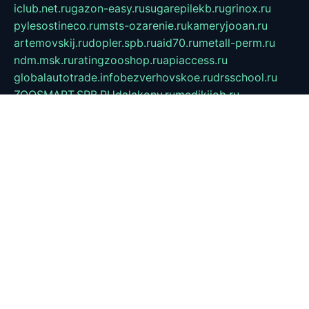
iclub.net.ru
gazon-easy.ru
sugarepilekb.ru
grinox.ru
pylesostineco.ru
msts-ozarenie.ru
kameryjooan.ru
artemovskij.ru
dopler.spb.ru
aid70.ru
metall-perm.ru
ndm.msk.ru
ratingzooshop.ru
apiaccess.ru
globalautotrade.info
bezverhovskoe.ru
drsschool.ru
ZOOSMART.SPB.RU
dalakony.ru
medikijob.ru
remontt.spb.ru
photostudia.spb.ru
myragon.ru
terramia.ru
academy62.ru
gardengallereya.ru
rti.com.ru
artem-news.ru
biserinca.ru
krasnodarkurort.com
imshowtv.ru
mebel-v-tule.ru
mobtopik.ru
pcsecurity.net.ru
tool-sib.ru
multimetrunit.ru
sp-tour.ru
fan-cs.ru
santeh-russia.ru
symbian9.net.ru
DSHAIR.RU
tmmotors.spb.ru
xjocuricopii.com
musavtomat.msk.ru
obustrojdom.ru
sovetcik.ru
ybaranovskaya.ru
ppknews.ru
cult-alshei.ru
JAPANRUSSIA.RU
proekciyamebel.ru
imper-finans.ru
rim.org.ru
glamourai.ru
brassminus.ru
zabor-pro.ru
ftn.pp.ru
dorogoe58.ru
laimengpacker.ru
kuzova-zapchasti.ru