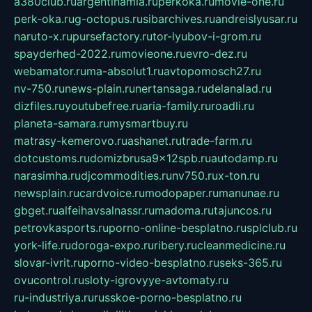
a380club.ru
argentinamia.ru
perkoka.ru
movie-one.ru
perk-oka.ru
g-octopus.ru
sibarchives.ru
andreislyusar.ru
naruto-x.ru
pursefactory.ru
tor-lyubov-i-grom.ru
spayderhed-2022.ru
movieone.ru
evro-dez.ru
webamator.ru
ma-absolut1.ru
avtopomosch27.ru
nv-750.ru
news-plain.ru
nertansaga.ru
delanalad.ru
dizfiles.ru
youtubefree.ru
aria-family.ru
roadli.ru
planeta-samara.ru
mysmartbuy.ru
matrasy-kemerovo.ru
ashanet.ru
trade-farm.ru
dotcustoms.ru
domizbrusa9x12spb.ru
autodamp.ru
narasimha.ru
djcommodities.ru
nv750.ru
x-ton.ru
newsplain.ru
cardvoice.ru
modopaper.ru
manunae.ru
gbget.ru
alfeihavsalnassr.ru
madoma.ru
tajuncos.ru
petrovkasports.ru
porno-online-besplatno.ru
splclub.ru
york-life.ru
doroga-expo.ru
ribery.ru
cleanmedicine.ru
slovar-ivrit.ru
porno-video-besplatno.ru
seks-365.ru
ovucontrol.ru
sloty-igrovyye-avtomaty.ru
ru-industriya.ru
russkoe-porno-besplatno.ru