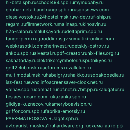
hl-beta.spb.ru
school494.spb.ru
mymubaby.ru
epoha-metalband.ru
ngr.spb.ru
rusgosnews.com
dieselvostok.ru
24hostel.msk.ru
w-dev.ru
f-ship.ru
regsmi.ru
filmnetwork.ru
malinasp.ru
kinosvin.ru
h2o-salon.ru
malutkayork.ru
deltaprim.spb.ru
tango-perm.ru
gooddir.ru
sgv.su
multiki-online.com
webkrasotki.com
cherinvest.ru
detskiy-ostrov.ru
ankou.spb.ru
alvesta1.ru
pdf-creator.ru
nix-files.org.ru
sakhatoday.ru
elektrikersymboler.ru
sputnikyes.ru
golf2club.msk.ru
aeforums.ru
zallclub.ru
multimodal.msk.ru
habaigry.ru
haikko.ru
sobakopedia.ru
isz-fest.ru
ewnc.info
screensaver-clock.net.ru
volnav.spb.ru
comnat.ru
npf.net.ru
7bit.pp.ru
kalugatur.ru
tesiaes.ru
card.com.ru
kazanka.spb.ru
gildiya-kuznecov.ru
kameryboavision.ru
griffoncom.spb.ru
fabrika-emotsiy.ru
PARK-MATROSOVA.RU
agat.spb.ru
avtoyurist-moskva1.ru
hardware.org.ru
схема-авто.рф