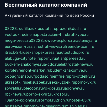
Бесплатный каталог компаний
Актуальный каталог компаний по всей России
03223.ru
ufille.ru
krasotata.ru
prazdnikdushi.ru
veetbox.ru
cinemapost.ru
ciam-fr.ru
kraft-you.ru
mega-press.ru
03223.ru
web-explore.ru
rastenuya.ru
eurovision-russia.ru
strah-news.ru
freeride-team.ru
itrack-24.ru
sexshopexpress.ru
autostudiopro.ru
alabuga-cityhotel.ru
pornv.ru
atlantpereezd.ru
bud-em-znakomye.ru
a-cdc.ru
elektrostal-news.ru
korolevremont-market.ru
budem-znakomye.ru
oooagrosnab.ru
fpodaso.ru
emfire.ru
pro-otdelky.ru
ukrasotki.ru
seksuzbek.ru
seks-uzbek.ru
porno-vk.ru
sovratili.ru
olecoon.ru
vd-dosug.ru
adonyev.ru
rbc-news.ru
porno-skvirt.ru
krospr.ru
13autor-kolonka.ru
sormol.ru
2rich.ru
hostel-65.ru
hostserve.ru
porno-na-russkom.ru
mishinlab.ru