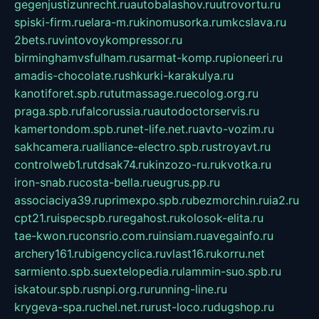
gegenjustizunrecht.ru
autobalashov.ru
utrovortu.ru
spiski-firm.ru
elara-m.ru
kinomusorka.ru
mkcslava.ru
2bets.ru
vintovoykompressor.ru
birminghamvsfulham.ru
sarmat-komp.ru
pioneeri.ru
amadis-chocolate.ru
shkurki-karakulya.ru
kanotiforet.spb.ru
tutmassage.ru
ecolog.org.ru
praga.spb.ru
falcorussia.ru
autodoctorservis.ru
kamertondom.spb.ru
net-life.net.ru
avto-vozim.ru
sakhcamera.ru
alliance-electro.spb.ru
stroyavt.ru
controlweb1.ru
tdsak74.ru
kinzozo-ru.ru
kvotka.ru
iron-snab.ru
costa-bella.ru
eugrus.pp.ru
associaciya39.ru
primexpo.spb.ru
bezmorchin.ru
ia2.ru
cpt21.ru
ispecspb.ru
regahost.ru
kolosok-elita.ru
tae-kwon.ru
consrio.com.ru
insiam.ru
avegainfo.ru
archery161.ru
bigencyclica.ru
vlast16.ru
korru.net
sarmiento.spb.su
extelopedia.ru
lammin-suo.spb.ru
iskatour.spb.ru
snpi.org.ru
running-line.ru
krygeva-spa.ru
chel.net.ru
rust-loco.ru
dugshop.ru