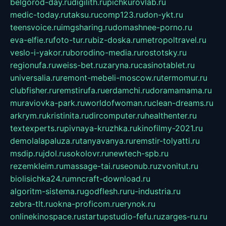
belgorod-day.ru
digilith.ru
pichkurovlab.ru
medic-today.ru
taksu.ru
comp123.ru
don-ykt.ru
teensvoice.ru
imgsharing.ru
domashnee-porno.ru
eva-elfie.ru
foto-tur.ru
biz-doska.ru
metropoltravel.ru
veslo-i-yakor.ru
borodino-media.ru
rostotsky.ru
regionufa.ru
weiss-bet.ru
zaryna.ru
casinotablet.ru
universalia.ru
remont-mebeli-moscow.ru
termomur.ru
clubfisher.ru
remstirufa.ru
erdamchi.ru
doramamama.ru
muraviovka-park.ru
worldofwoman.ru
clean-dreams.ru
arkrym.ru
kristinita.ru
dircomputer.ru
healthenter.ru
textexperts.ru
pivnaya-kruzhka.ru
kinofilmy-2021.ru
demolalapaluza.ru
tanyavanya.ru
remstir-tolyatti.ru
msdip.ru
jdol.ru
sokolovr.ru
newtech-spb.ru
rezemkleim.ru
massage-tai.ru
seonub.ru
zvonitut.ru
biolisichka24.ru
mncraft-download.ru
algoritm-sistema.ru
godflesh.ru
ru-industria.ru
zebra-tlt.ru
okna-proficom.ru
erynok.ru
onlinekinospace.ru
startupstudio-fefu.ru
zarges-ru.ru