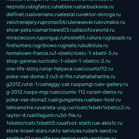
neznobi.ru
bigfatcc.ru
habble.ru
starbucksvia.ru
delfinet.ru
silvernano.ru
elestal.ru
vektor-doroga.ru
velotrenajery.ru
pronso54.ru
lenasever.ru
lovinskix.ru
show-pets.ru
smartnews03.ru
discofoxworld.ru
miraclecoon.ru
pongup.ru
hostel65.ru
liura.ru
glasspb.ru
firehunters.ru
gribowo.ru
gnalis.ru
bulkitula.ru
hometown-france.ru
1-xbeticricetc-1-xbetti-5.ru
shop-garena.ru
cricetc-1-xbetr-1-xbetcc-2.ru
one-life-story.ru
top-halyava.ru
accounts112.ru
poka-vse-doma-2.ru
3-d-file.ru
hahahaharms.ru
g2012.ru
tst-1.ru
shaggy-cat.ru
opsmgr.ru
ev-gallery.ru
g-2012.ru
ops-mgr.ru
accounts-112.ru
csm-demo.ru
poka-vse-doma2.ru
airgungames.ru
allseo-host.ru
tehosmotre.ru
varieta-yug.ru
cricetc1xbetr1xbetcc2.ru
raytor-d.ru
atillagunn.ru
3d-file.ru
1xbeticricetc1xbetti5.ru
uafoot-statti.ru
e-abis1c.ru
store-brawl-stars.ru
kts-services.ru
dark-sand.ru
sindika-01.ru
sp-life.ru
x-legion.ru
sib-archives.ru