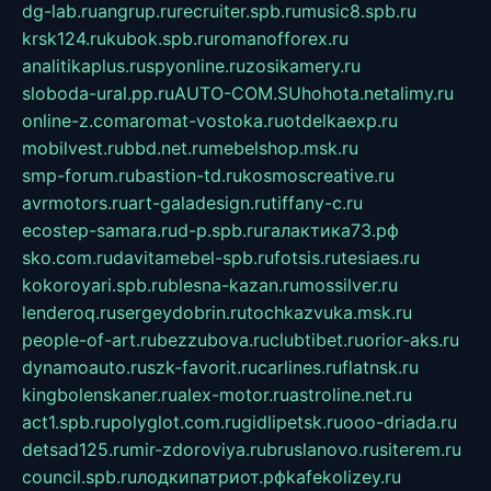
dg-lab.ru
angrup.ru
recruiter.spb.ru
music8.spb.ru
krsk124.ru
kubok.spb.ru
romanofforex.ru
analitikaplus.ru
spyonline.ru
zosikamery.ru
sloboda-ural.pp.ru
AUTO-COM.SU
hohota.net
alimy.ru
online-z.com
aromat-vostoka.ru
otdelkaexp.ru
mobilvest.ru
bbd.net.ru
mebelshop.msk.ru
smp-forum.ru
bastion-td.ru
kosmoscreative.ru
avrmotors.ru
art-galadesign.ru
tiffany-c.ru
ecostep-samara.ru
d-p.spb.ru
галактика73.рф
sko.com.ru
davitamebel-spb.ru
fotsis.ru
tesiaes.ru
kokoroyari.spb.ru
blesna-kazan.ru
mossilver.ru
lenderoq.ru
sergeydobrin.ru
tochkazvuka.msk.ru
people-of-art.ru
bezzubova.ru
clubtibet.ru
orior-aks.ru
dynamoauto.ru
szk-favorit.ru
carlines.ru
flatnsk.ru
kingbolenskaner.ru
alex-motor.ru
astroline.net.ru
act1.spb.ru
polyglot.com.ru
gidlipetsk.ru
ooo-driada.ru
detsad125.ru
mir-zdoroviya.ru
bruslanovo.ru
siterem.ru
council.spb.ru
лодкипатриот.рф
kafekolizey.ru