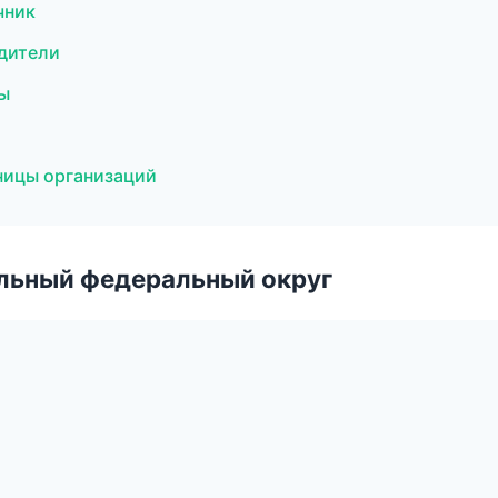
чник
одители
бы
и
ницы организаций
альный федеральный округ