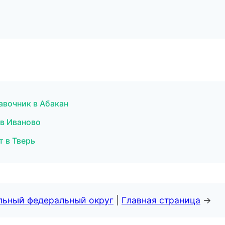
авочник в Абакан
 в Иваново
т в Тверь
альный федеральный округ
|
Главная страница
→