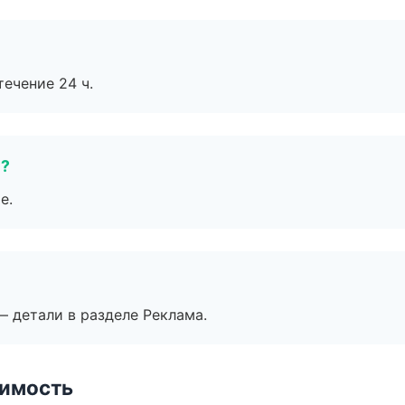
течение 24 ч.
е?
е.
— детали в разделе Реклама.
имость