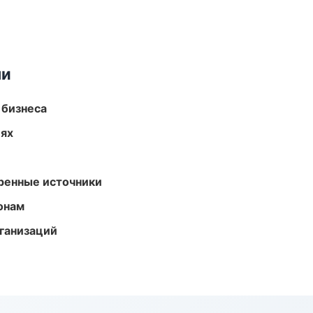
ми
 бизнеса
иях
еренные источники
онам
ганизаций