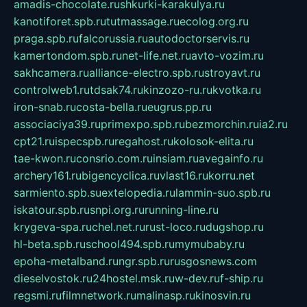
amadis-chocolate.ru
shkurki-karakulya.ru
kanotiforet.spb.ru
tutmassage.ru
ecolog.org.ru
praga.spb.ru
falcorussia.ru
autodoctorservis.ru
kamertondom.spb.ru
net-life.net.ru
avto-vozim.ru
sakhcamera.ru
alliance-electro.spb.ru
stroyavt.ru
controlweb1.ru
tdsak74.ru
kinzozo-ru.ru
kvotka.ru
iron-snab.ru
costa-bella.ru
eugrus.pp.ru
associaciya39.ru
primexpo.spb.ru
bezmorchin.ru
ia2.ru
cpt21.ru
ispecspb.ru
regahost.ru
kolosok-elita.ru
tae-kwon.ru
consrio.com.ru
insiam.ru
avegainfo.ru
archery161.ru
bigencyclica.ru
vlast16.ru
korru.net
sarmiento.spb.su
extelopedia.ru
lammin-suo.spb.ru
iskatour.spb.ru
snpi.org.ru
running-line.ru
krygeva-spa.ru
chel.net.ru
rust-loco.ru
dugshop.ru
hl-beta.spb.ru
school494.spb.ru
mymubaby.ru
epoha-metalband.ru
ngr.spb.ru
rusgosnews.com
dieselvostok.ru
24hostel.msk.ru
w-dev.ru
f-ship.ru
regsmi.ru
filmnetwork.ru
malinasp.ru
kinosvin.ru