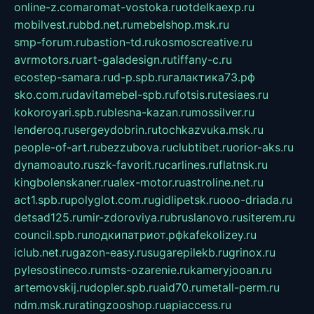
online-z.com
aromat-vostoka.ru
otdelkaexp.ru
mobilvest.ru
bbd.net.ru
mebelshop.msk.ru
smp-forum.ru
bastion-td.ru
kosmoscreative.ru
avrmotors.ru
art-galadesign.ru
tiffany-c.ru
ecostep-samara.ru
d-p.spb.ru
галактика73.рф
sko.com.ru
davitamebel-spb.ru
fotsis.ru
tesiaes.ru
kokoroyari.spb.ru
blesna-kazan.ru
mossilver.ru
lenderoq.ru
sergeydobrin.ru
tochkazvuka.msk.ru
people-of-art.ru
bezzubova.ru
clubtibet.ru
orior-aks.ru
dynamoauto.ru
szk-favorit.ru
carlines.ru
flatnsk.ru
kingbolenskaner.ru
alex-motor.ru
astroline.net.ru
act1.spb.ru
polyglot.com.ru
gidlipetsk.ru
ooo-driada.ru
detsad125.ru
mir-zdoroviya.ru
bruslanovo.ru
siterem.ru
council.spb.ru
лодкипатриот.рф
kafekolizey.ru
iclub.net.ru
gazon-easy.ru
sugarepilekb.ru
grinox.ru
pylesostineco.ru
msts-ozarenie.ru
kameryjooan.ru
artemovskij.ru
dopler.spb.ru
aid70.ru
metall-perm.ru
ndm.msk.ru
ratingzooshop.ru
apiaccess.ru