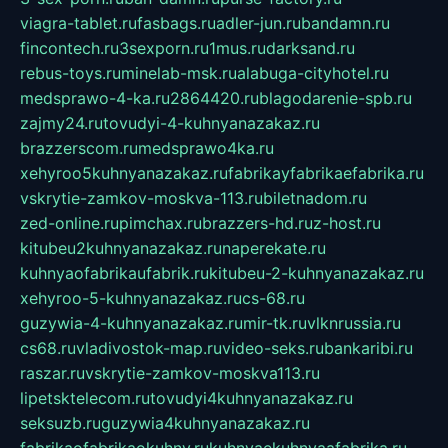
viagra-tablet.ru
fasbags.ru
adler-jun.ru
bandamn.ru
fincontech.ru
3sexporn.ru
1mus.ru
darksand.ru
rebus-toys.ru
minelab-msk.ru
alabuga-cityhotel.ru
medsprawo-4-ka.ru
2864420.ru
blagodarenie-spb.ru
zajmy24.ru
tovudyi-4-kuhnyanazakaz.ru
brazzerscom.ru
medsprawo4ka.ru
xehyroo5kuhnyanazakaz.ru
fabrikayfabrikaefabrika.ru
vskrytie-zamkov-moskva-113.ru
biletnadom.ru
zed-online.ru
pimchax.ru
brazzers-hd.ru
z-host.ru
kitubeu2kuhnyanazakaz.ru
naperekate.ru
kuhnyaofabrikaufabrik.ru
kitubeu-2-kuhnyanazakaz.ru
xehyroo-5-kuhnyanazakaz.ru
cs-68.ru
guzywia-4-kuhnyanazakaz.ru
mir-tk.ru
vlknrussia.ru
cs68.ru
vladivostok-map.ru
video-seks.ru
bankaribi.ru
raszar.ru
vskrytie-zamkov-moskva113.ru
lipetsktelecom.ru
tovudyi4kuhnyanazakaz.ru
seksuzb.ru
guzywia4kuhnyanazakaz.ru
fabrikaofabrikaokuhny.ru
kuhnyaekuhnyaafabrika.ru