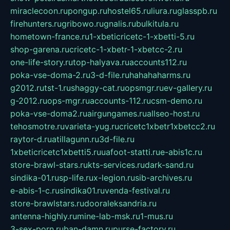
miraclecoon.ru
pongup.ru
hostel65.ru
liura.ru
glasspb.ru
firehunters.ru
gribowo.ru
gnalis.ru
bulkitula.ru
hometown-france.ru
1-xbeticricetc-1-xbetti-5.ru
shop-garena.ru
cricetc-1-xbetr-1-xbetcc-2.ru
one-life-story.ru
top-halyava.ru
accounts112.ru
poka-vse-doma-2.ru
3-d-file.ru
hahahaharms.ru
g2012.ru
tst-1.ru
shaggy-cat.ru
opsmgr.ru
ev-gallery.ru
g-2012.ru
ops-mgr.ru
accounts-112.ru
csm-demo.ru
poka-vse-doma2.ru
airgungames.ru
allseo-host.ru
tehosmotre.ru
varieta-yug.ru
cricetc1xbetr1xbetcc2.ru
raytor-d.ru
atillagunn.ru
3d-file.ru
1xbeticricetc1xbetti5.ru
uafoot-statti.ru
e-abis1c.ru
store-brawl-stars.ru
kts-services.ru
dark-sand.ru
sindika-01.ru
sp-life.ru
x-legion.ru
sib-archives.ru
e-abis-1-c.ru
sindika01.ru
venda-festival.ru
store-brawlstars.ru
dooraleksandria.ru
antenna-highly.ru
mine-lab-msk.ru
1-mus.ru
3-sex-porn.ru
ban-damn.ru
purse-factory.ru