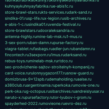
kuhnyaykuhnyayfabrika.ru
e-abis1c.ru
store-brawl-stars.ru
kts-services.ru
dark-sand.ru
sindika-01.ru
sp-life.ru
x-legion.ru
sib-archives.ru
e-abis-1-c.ru
sindika01.ru
venda-festival.ru
store-brawlstars.ru
dooraleksandria.ru
antenna-highly.ru
mine-lab-msk.ru
1-mus.ru
3-sex-porn.ru
ban-damn.ru
purse-factory.ru
viagra-tablet.ru
fasbags.ru
adler-jun.ru
bandamn.ru
fincontech.ru
3sexporn.ru
1mus.ru
darksand.ru
rebus-toys.ru
minelab-msk.ru
rtdco.ru
seo-prodvizhenie-sajtov-stroitelnyh-kompanij.ru
card-voice.ru
rulonnyygazon177.ru
snow-guard.ru
domizbrusa-9x12spb.ru
demaholding.ru
aalse.ru
a380club.ru
argentinamia.ru
perkoka.ru
movie-one.ru
perk-oka.ru
g-octopus.ru
sibarchives.ru
andreislyusar.ru
naruto-x.ru
pursefactory.ru
tor-lyubov-i-grom.ru
spayderhed-2022.ru
movieone.ru
evro-dez.ru