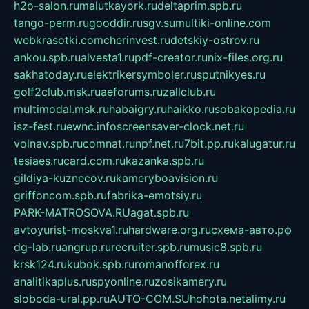
h2o-salon.ru
malutkayork.ru
deltaprim.spb.ru
tango-perm.ru
gooddir.ru
sgv.su
multiki-online.com
webkrasotki.com
cherinvest.ru
detskiy-ostrov.ru
ankou.spb.ru
alvesta1.ru
pdf-creator.ru
nix-files.org.ru
sakhatoday.ru
elektrikersymboler.ru
sputnikyes.ru
golf2club.msk.ru
aeforums.ru
zallclub.ru
multimodal.msk.ru
habaigry.ru
haikko.ru
sobakopedia.ru
isz-fest.ru
ewnc.info
screensaver-clock.net.ru
volnav.spb.ru
comnat.ru
npf.net.ru
7bit.pp.ru
kalugatur.ru
tesiaes.ru
card.com.ru
kazanka.spb.ru
gildiya-kuznecov.ru
kameryboavision.ru
griffoncom.spb.ru
fabrika-emotsiy.ru
PARK-MATROSOVA.RU
agat.spb.ru
avtoyurist-moskva1.ru
hardware.org.ru
схема-авто.рф
dg-lab.ru
angrup.ru
recruiter.spb.ru
music8.spb.ru
krsk124.ru
kubok.spb.ru
romanofforex.ru
analitikaplus.ru
spyonline.ru
zosikamery.ru
sloboda-ural.pp.ru
AUTO-COM.SU
hohota.net
alimy.ru