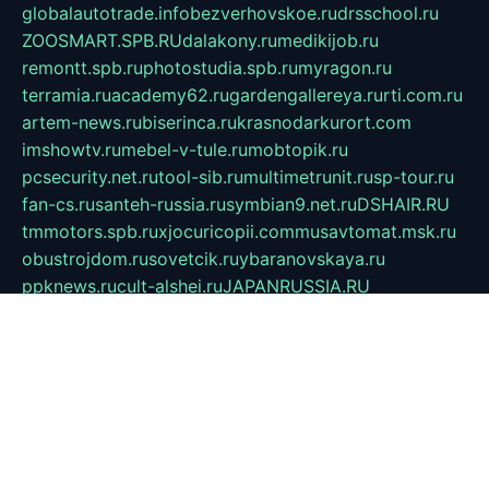
globalautotrade.info
bezverhovskoe.ru
drsschool.ru
ZOOSMART.SPB.RU
dalakony.ru
medikijob.ru
remontt.spb.ru
photostudia.spb.ru
myragon.ru
terramia.ru
academy62.ru
gardengallereya.ru
rti.com.ru
artem-news.ru
biserinca.ru
krasnodarkurort.com
imshowtv.ru
mebel-v-tule.ru
mobtopik.ru
pcsecurity.net.ru
tool-sib.ru
multimetrunit.ru
sp-tour.ru
fan-cs.ru
santeh-russia.ru
symbian9.net.ru
DSHAIR.RU
tmmotors.spb.ru
xjocuricopii.com
musavtomat.msk.ru
obustrojdom.ru
sovetcik.ru
ybaranovskaya.ru
ppknews.ru
cult-alshei.ru
JAPANRUSSIA.RU
proekciyamebel.ru
imper-finans.ru
rim.org.ru
glamourai.ru
brassminus.ru
zabor-pro.ru
ftn.pp.ru
dorogoe58.ru
laimengpacker.ru
kuzova-zapchasti.ru
sageerp.ru
taxodrom.ru
dsrazvitie.ru
hardcity.net.ru
ratinghomegames.ru
topservice25.ru
gubernyan.ru
gtglasslined.ru
ii4.ru
tssport.spb.ru
andorra24.com
blackwallstreet.ru
oboimos.ru
optim-doors.com.ru