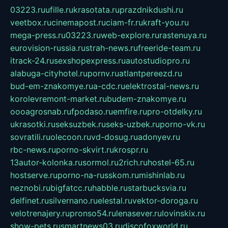
03223.ru
ufille.ru
krasotata.ru
prazdnikdushi.ru
veetbox.ru
cinemapost.ru
ciam-fr.ru
kraft-you.ru
mega-press.ru
03223.ru
web-explore.ru
rastenuya.ru
eurovision-russia.ru
strah-news.ru
freeride-team.ru
itrack-24.ru
sexshopexpress.ru
autostudiopro.ru
alabuga-cityhotel.ru
pornv.ru
atlantpereezd.ru
bud-em-znakomye.ru
a-cdc.ru
elektrostal-news.ru
korolevremont-market.ru
budem-znakomye.ru
oooagrosnab.ru
fpodaso.ru
emfire.ru
pro-otdelky.ru
ukrasotki.ru
seksuzbek.ru
seks-uzbek.ru
porno-vk.ru
sovratili.ru
olecoon.ru
vd-dosug.ru
adonyev.ru
rbc-news.ru
porno-skvirt.ru
krospr.ru
13autor-kolonka.ru
sormol.ru
2rich.ru
hostel-65.ru
hostserve.ru
porno-na-russkom.ru
mishinlab.ru
neznobi.ru
bigfatcc.ru
habble.ru
starbucksvia.ru
delfinet.ru
silvernano.ru
elestal.ru
vektor-doroga.ru
velotrenajery.ru
pronso54.ru
lenasever.ru
lovinskix.ru
show-pets.ru
smartnews03.ru
discofoxworld.ru