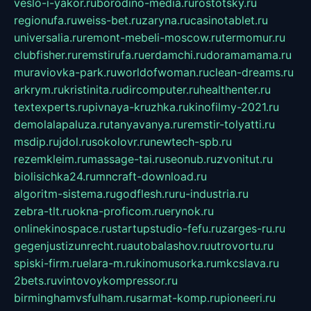
veslo-i-yakor.ru
borodino-media.ru
rostotsky.ru
regionufa.ru
weiss-bet.ru
zaryna.ru
casinotablet.ru
universalia.ru
remont-mebeli-moscow.ru
termomur.ru
clubfisher.ru
remstirufa.ru
erdamchi.ru
doramamama.ru
muraviovka-park.ru
worldofwoman.ru
clean-dreams.ru
arkrym.ru
kristinita.ru
dircomputer.ru
healthenter.ru
textexperts.ru
pivnaya-kruzhka.ru
kinofilmy-2021.ru
demolalapaluza.ru
tanyavanya.ru
remstir-tolyatti.ru
msdip.ru
jdol.ru
sokolovr.ru
newtech-spb.ru
rezemkleim.ru
massage-tai.ru
seonub.ru
zvonitut.ru
biolisichka24.ru
mncraft-download.ru
algoritm-sistema.ru
godflesh.ru
ru-industria.ru
zebra-tlt.ru
okna-proficom.ru
erynok.ru
onlinekinospace.ru
startupstudio-fefu.ru
zarges-ru.ru
gegenjustizunrecht.ru
autobalashov.ru
utrovortu.ru
spiski-firm.ru
elara-m.ru
kinomusorka.ru
mkcslava.ru
2bets.ru
vintovoykompressor.ru
birminghamvsfulham.ru
sarmat-komp.ru
pioneeri.ru