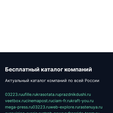
Бесплатный каталог компаний
Актуальный каталог компаний по всей России
03223.ru
ufille.ru
krasotata.ru
prazdnikdushi.ru
veetbox.ru
cinemapost.ru
ciam-fr.ru
kraft-you.ru
mega-press.ru
03223.ru
web-explore.ru
rastenuya.ru