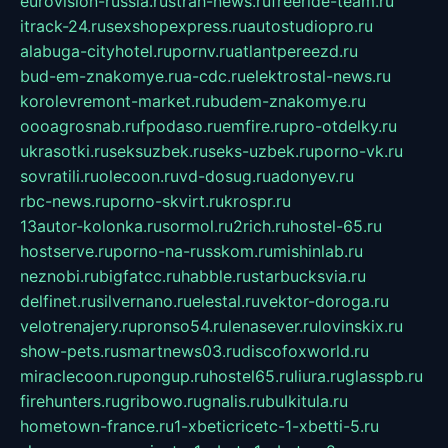
eurovision-russia.ru
strah-news.ru
freeride-team.ru
itrack-24.ru
sexshopexpress.ru
autostudiopro.ru
alabuga-cityhotel.ru
pornv.ru
atlantpereezd.ru
bud-em-znakomye.ru
a-cdc.ru
elektrostal-news.ru
korolevremont-market.ru
budem-znakomye.ru
oooagrosnab.ru
fpodaso.ru
emfire.ru
pro-otdelky.ru
ukrasotki.ru
seksuzbek.ru
seks-uzbek.ru
porno-vk.ru
sovratili.ru
olecoon.ru
vd-dosug.ru
adonyev.ru
rbc-news.ru
porno-skvirt.ru
krospr.ru
13autor-kolonka.ru
sormol.ru
2rich.ru
hostel-65.ru
hostserve.ru
porno-na-russkom.ru
mishinlab.ru
neznobi.ru
bigfatcc.ru
habble.ru
starbucksvia.ru
delfinet.ru
silvernano.ru
elestal.ru
vektor-doroga.ru
velotrenajery.ru
pronso54.ru
lenasever.ru
lovinskix.ru
show-pets.ru
smartnews03.ru
discofoxworld.ru
miraclecoon.ru
pongup.ru
hostel65.ru
liura.ru
glasspb.ru
firehunters.ru
gribowo.ru
gnalis.ru
bulkitula.ru
hometown-france.ru
1-xbeticricetc-1-xbetti-5.ru