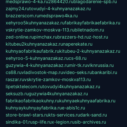
medsprawo-4-ka.ru
2864420.ru
blagodarenie-spb.ru
zajmy24.ru
tovudyi-4-kuhnyanazakaz.ru
brazzerscom.ru
medsprawo4ka.ru
xehyroo5kuhnyanazakaz.ru
fabrikayfabrikaefabrika.ru
vskrytie-zamkov-moskva-113.ru
biletnadom.ru
zed-online.ru
pimchax.ru
brazzers-hd.ru
z-host.ru
kitubeu2kuhnyanazakaz.ru
naperekate.ru
kuhnyaofabrikaufabrik.ru
kitubeu-2-kuhnyanazakaz.ru
xehyroo-5-kuhnyanazakaz.ru
cs-68.ru
guzywia-4-kuhnyanazakaz.ru
mir-tk.ru
vlknrussia.ru
cs68.ru
vladivostok-map.ru
video-seks.ru
bankaribi.ru
raszar.ru
vskrytie-zamkov-moskva113.ru
lipetsktelecom.ru
tovudyi4kuhnyanazakaz.ru
seksuzb.ru
guzywia4kuhnyanazakaz.ru
fabrikaofabrikaokuhny.ru
kuhnyaekuhnyaafabrika.ru
kuhnyaykuhnyayfabrika.ru
e-abis1c.ru
store-brawl-stars.ru
kts-services.ru
dark-sand.ru
sindika-01.ru
sp-life.ru
x-legion.ru
sib-archives.ru