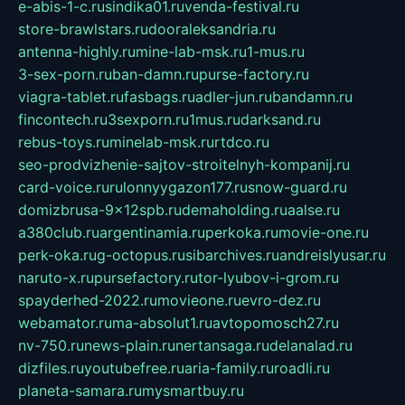
e-abis-1-c.ru
sindika01.ru
venda-festival.ru
store-brawlstars.ru
dooraleksandria.ru
antenna-highly.ru
mine-lab-msk.ru
1-mus.ru
3-sex-porn.ru
ban-damn.ru
purse-factory.ru
viagra-tablet.ru
fasbags.ru
adler-jun.ru
bandamn.ru
fincontech.ru
3sexporn.ru
1mus.ru
darksand.ru
rebus-toys.ru
minelab-msk.ru
rtdco.ru
seo-prodvizhenie-sajtov-stroitelnyh-kompanij.ru
card-voice.ru
rulonnyygazon177.ru
snow-guard.ru
domizbrusa-9x12spb.ru
demaholding.ru
aalse.ru
a380club.ru
argentinamia.ru
perkoka.ru
movie-one.ru
perk-oka.ru
g-octopus.ru
sibarchives.ru
andreislyusar.ru
naruto-x.ru
pursefactory.ru
tor-lyubov-i-grom.ru
spayderhed-2022.ru
movieone.ru
evro-dez.ru
webamator.ru
ma-absolut1.ru
avtopomosch27.ru
nv-750.ru
news-plain.ru
nertansaga.ru
delanalad.ru
dizfiles.ru
youtubefree.ru
aria-family.ru
roadli.ru
planeta-samara.ru
mysmartbuy.ru