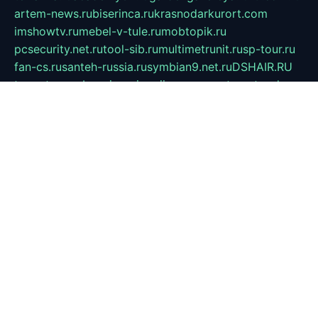
artem-news.ru
biserinca.ru
krasnodarkurort.com
imshowtv.ru
mebel-v-tule.ru
mobtopik.ru
pcsecurity.net.ru
tool-sib.ru
multimetrunit.ru
sp-tour.ru
fan-cs.ru
santeh-russia.ru
symbian9.net.ru
DSHAIR.RU
tmmotors.spb.ru
xjocuricopii.com
musavtomat.msk.ru
obustrojdom.ru
sovetcik.ru
ybaranovskaya.ru
ppknews.ru
cult-alshei.ru
JAPANRUSSIA.RU
proekciyamebel.ru
imper-finans.ru
rim.org.ru
glamourai.ru
brassminus.ru
zabor-pro.ru
ftn.pp.ru
dorogoe58.ru
laimengpacker.ru
kuzova-zapchasti.ru
sageerp.ru
taxodrom.ru
dsrazvitie.ru
hardcity.net.ru
ratinghomegames.ru
topservice25.ru
gubernyan.ru
gtglasslined.ru
ii4.ru
tssport.spb.ru
andorra24.com
blackwallstreet.ru
oboimos.ru
optim-doors.com.ru
ikuch.ru
nycr.org.ru
npa21.ru
vremya-ch.spb.ru
desert000.ru
ivtorgi.ru
ifiori.ru
catalog-statei.ru
dcv.org.ru
spetsmaster174.ru
ipkameryhiseeu.ru
dum26.ru
ruspol.spb.ru
fr-opendp.ru
kam-solnyshko.ru