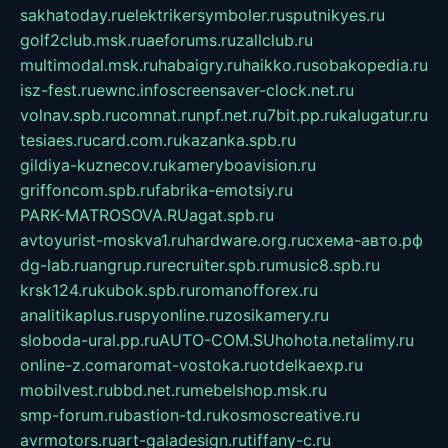
sakhatoday.ru
elektrikersymboler.ru
sputnikyes.ru
golf2club.msk.ru
aeforums.ru
zallclub.ru
multimodal.msk.ru
habaigry.ru
haikko.ru
sobakopedia.ru
isz-fest.ru
ewnc.info
screensaver-clock.net.ru
volnav.spb.ru
comnat.ru
npf.net.ru
7bit.pp.ru
kalugatur.ru
tesiaes.ru
card.com.ru
kazanka.spb.ru
gildiya-kuznecov.ru
kameryboavision.ru
griffoncom.spb.ru
fabrika-emotsiy.ru
PARK-MATROSOVA.RU
agat.spb.ru
avtoyurist-moskva1.ru
hardware.org.ru
схема-авто.рф
dg-lab.ru
angrup.ru
recruiter.spb.ru
music8.spb.ru
krsk124.ru
kubok.spb.ru
romanofforex.ru
analitikaplus.ru
spyonline.ru
zosikamery.ru
sloboda-ural.pp.ru
AUTO-COM.SU
hohota.net
alimy.ru
online-z.com
aromat-vostoka.ru
otdelkaexp.ru
mobilvest.ru
bbd.net.ru
mebelshop.msk.ru
smp-forum.ru
bastion-td.ru
kosmoscreative.ru
avrmotors.ru
art-galadesign.ru
tiffany-c.ru