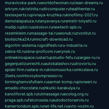
muraviovka-park.ru
worldofwoman.ru
clean-dreams.ru
arkrym.ru
kristinita.ru
dircomputer.ru
healthenter.ru
textexperts.ru
pivnaya-kruzhka.ru
kinofilmy-2021.ru
demolalapaluza.ru
tanyavanya.ru
remstir-tolyatti.ru
msdip.ru
jdol.ru
sokolovr.ru
newtech-spb.ru
rezemkleim.ru
massage-tai.ru
seonub.ru
zvonitut.ru
biolisichka24.ru
mncraft-download.ru
algoritm-sistema.ru
godflesh.ru
ru-industria.ru
zebra-tlt.ru
okna-proficom.ru
erynok.ru
onlinekinospace.ru
startupstudio-fefu.ru
zarges-ru.ru
gegenjustizunrecht.ru
autobalashov.ru
utrovortu.ru
spiski-firm.ru
elara-m.ru
kinomusorka.ru
mkcslava.ru
2bets.ru
vintovoykompressor.ru
birminghamvsfulham.ru
sarmat-komp.ru
pioneeri.ru
amadis-chocolate.ru
shkurki-karakulya.ru
kanotiforet.spb.ru
tutmassage.ru
ecolog.org.ru
praga.spb.ru
falcorussia.ru
autodoctorservis.ru
kamertondom.spb.ru
net-life.net.ru
avto-vozim.ru