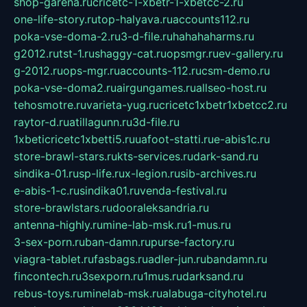
shop-garena.ru
cricetc-1-xbetr-1-xbetcc-2.ru
one-life-story.ru
top-halyava.ru
accounts112.ru
poka-vse-doma-2.ru
3-d-file.ru
hahahaharms.ru
g2012.ru
tst-1.ru
shaggy-cat.ru
opsmgr.ru
ev-gallery.ru
g-2012.ru
ops-mgr.ru
accounts-112.ru
csm-demo.ru
poka-vse-doma2.ru
airgungames.ru
allseo-host.ru
tehosmotre.ru
varieta-yug.ru
cricetc1xbetr1xbetcc2.ru
raytor-d.ru
atillagunn.ru
3d-file.ru
1xbeticricetc1xbetti5.ru
uafoot-statti.ru
e-abis1c.ru
store-brawl-stars.ru
kts-services.ru
dark-sand.ru
sindika-01.ru
sp-life.ru
x-legion.ru
sib-archives.ru
e-abis-1-c.ru
sindika01.ru
venda-festival.ru
store-brawlstars.ru
dooraleksandria.ru
antenna-highly.ru
mine-lab-msk.ru
1-mus.ru
3-sex-porn.ru
ban-damn.ru
purse-factory.ru
viagra-tablet.ru
fasbags.ru
adler-jun.ru
bandamn.ru
fincontech.ru
3sexporn.ru
1mus.ru
darksand.ru
rebus-toys.ru
minelab-msk.ru
alabuga-cityhotel.ru