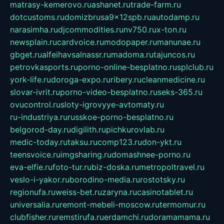
matrasy-kemerovo.ru
ashanet.ru
trade-farm.ru
dotcustoms.ru
domizbrusa9x12spb.ru
autodamp.ru
narasimha.ru
djcommodities.ru
nv750.ru
x-ton.ru
newsplain.ru
cardvoice.ru
modopaper.ru
manunae.ru
gbget.ru
alfeihavsalnassr.ru
madoma.ru
tajuncos.ru
petrovkasports.ru
porno-online-besplatno.ru
splclub.ru
york-life.ru
doroga-expo.ru
ribery.ru
cleanmedicine.ru
slovar-ivrit.ru
porno-video-besplatno.ru
seks-365.ru
ovucontrol.ru
sloty-igrovyye-avtomaty.ru
ru-industriya.ru
russkoe-porno-besplatno.ru
belgorod-day.ru
digilith.ru
pichkurovlab.ru
medic-today.ru
taksu.ru
comp123.ru
don-ykt.ru
teensvoice.ru
imgsharing.ru
domashnee-porno.ru
eva-elfie.ru
foto-tur.ru
biz-doska.ru
metropoltravel.ru
veslo-i-yakor.ru
borodino-media.ru
rostotsky.ru
regionufa.ru
weiss-bet.ru
zaryna.ru
casinotablet.ru
universalia.ru
remont-mebeli-moscow.ru
termomur.ru
clubfisher.ru
remstirufa.ru
erdamchi.ru
doramamama.ru