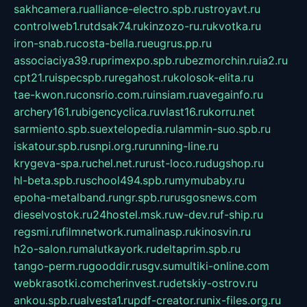
sakhcamera.ru
alliance-electro.spb.ru
stroyavt.ru
controlweb1.ru
tdsak74.ru
kinzozo-ru.ru
kvotka.ru
iron-snab.ru
costa-bella.ru
eugrus.pp.ru
associaciya39.ru
primexpo.spb.ru
bezmorchin.ru
ia2.ru
cpt21.ru
ispecspb.ru
regahost.ru
kolosok-elita.ru
tae-kwon.ru
consrio.com.ru
insiam.ru
avegainfo.ru
archery161.ru
bigencyclica.ru
vlast16.ru
korru.net
sarmiento.spb.su
extelopedia.ru
lammin-suo.spb.ru
iskatour.spb.ru
snpi.org.ru
running-line.ru
krygeva-spa.ru
chel.net.ru
rust-loco.ru
dugshop.ru
hl-beta.spb.ru
school494.spb.ru
mymubaby.ru
epoha-metalband.ru
ngr.spb.ru
rusgosnews.com
dieselvostok.ru
24hostel.msk.ru
w-dev.ru
f-ship.ru
regsmi.ru
filmnetwork.ru
malinasp.ru
kinosvin.ru
h2o-salon.ru
malutkayork.ru
deltaprim.spb.ru
tango-perm.ru
gooddir.ru
sgv.su
multiki-online.com
webkrasotki.com
cherinvest.ru
detskiy-ostrov.ru
ankou.spb.ru
alvesta1.ru
pdf-creator.ru
nix-files.org.ru