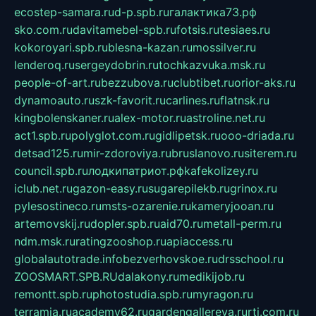
ecostep-samara.ru
d-p.spb.ru
галактика73.рф
sko.com.ru
davitamebel-spb.ru
fotsis.ru
tesiaes.ru
kokoroyari.spb.ru
blesna-kazan.ru
mossilver.ru
lenderoq.ru
sergeydobrin.ru
tochkazvuka.msk.ru
people-of-art.ru
bezzubova.ru
clubtibet.ru
orior-aks.ru
dynamoauto.ru
szk-favorit.ru
carlines.ru
flatnsk.ru
kingbolenskaner.ru
alex-motor.ru
astroline.net.ru
act1.spb.ru
polyglot.com.ru
gidlipetsk.ru
ooo-driada.ru
detsad125.ru
mir-zdoroviya.ru
bruslanovo.ru
siterem.ru
council.spb.ru
лодкипатриот.рф
kafekolizey.ru
iclub.net.ru
gazon-easy.ru
sugarepilekb.ru
grinox.ru
pylesostineco.ru
msts-ozarenie.ru
kameryjooan.ru
artemovskij.ru
dopler.spb.ru
aid70.ru
metall-perm.ru
ndm.msk.ru
ratingzooshop.ru
apiaccess.ru
globalautotrade.info
bezverhovskoe.ru
drsschool.ru
ZOOSMART.SPB.RU
dalakony.ru
medikijob.ru
remontt.spb.ru
photostudia.spb.ru
myragon.ru
terramia.ru
academy62.ru
gardengallereya.ru
rti.com.ru