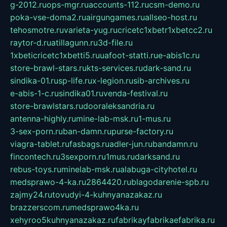
g-2012.ru
ops-mgr.ru
accounts-112.ru
csm-demo.ru
poka-vse-doma2.ru
airgungames.ru
allseo-host.ru
tehosmotre.ru
varieta-yug.ru
cricetc1xbetr1xbetcc2.ru
raytor-d.ru
atillagunn.ru
3d-file.ru
1xbeticricetc1xbetti5.ru
uafoot-statti.ru
e-abis1c.ru
store-brawl-stars.ru
kts-services.ru
dark-sand.ru
sindika-01.ru
sp-life.ru
x-legion.ru
sib-archives.ru
e-abis-1-c.ru
sindika01.ru
venda-festival.ru
store-brawlstars.ru
dooraleksandria.ru
antenna-highly.ru
mine-lab-msk.ru
1-mus.ru
3-sex-porn.ru
ban-damn.ru
purse-factory.ru
viagra-tablet.ru
fasbags.ru
adler-jun.ru
bandamn.ru
fincontech.ru
3sexporn.ru
1mus.ru
darksand.ru
rebus-toys.ru
minelab-msk.ru
alabuga-cityhotel.ru
medsprawo-4-ka.ru
2864420.ru
blagodarenie-spb.ru
zajmy24.ru
tovudyi-4-kuhnyanazakaz.ru
brazzerscom.ru
medsprawo4ka.ru
xehyroo5kuhnyanazakaz.ru
fabrikayfabrikaefabrika.ru