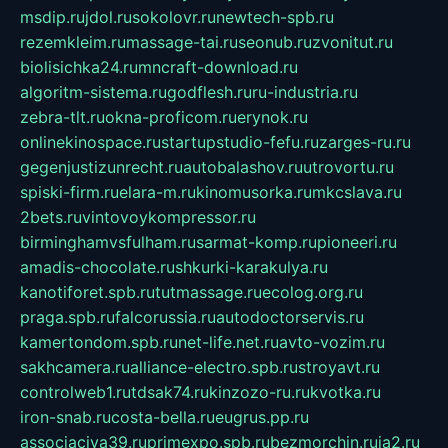
msdip.ru
jdol.ru
sokolovr.ru
newtech-spb.ru
rezemkleim.ru
massage-tai.ru
seonub.ru
zvonitut.ru
biolisichka24.ru
mncraft-download.ru
algoritm-sistema.ru
godflesh.ru
ru-industria.ru
zebra-tlt.ru
okna-proficom.ru
erynok.ru
onlinekinospace.ru
startupstudio-fefu.ru
zarges-ru.ru
gegenjustizunrecht.ru
autobalashov.ru
utrovortu.ru
spiski-firm.ru
elara-m.ru
kinomusorka.ru
mkcslava.ru
2bets.ru
vintovoykompressor.ru
birminghamvsfulham.ru
sarmat-komp.ru
pioneeri.ru
amadis-chocolate.ru
shkurki-karakulya.ru
kanotiforet.spb.ru
tutmassage.ru
ecolog.org.ru
praga.spb.ru
falcorussia.ru
autodoctorservis.ru
kamertondom.spb.ru
net-life.net.ru
avto-vozim.ru
sakhcamera.ru
alliance-electro.spb.ru
stroyavt.ru
controlweb1.ru
tdsak74.ru
kinzozo-ru.ru
kvotka.ru
iron-snab.ru
costa-bella.ru
eugrus.pp.ru
associaciya39.ru
primexpo.spb.ru
bezmorchin.ru
ia2.ru