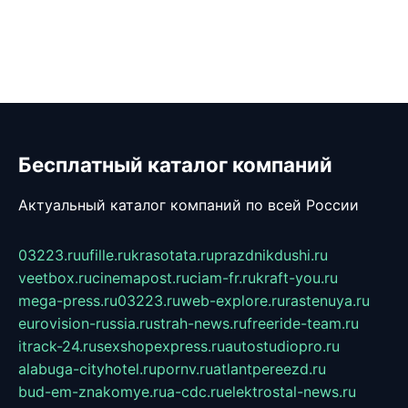
Бесплатный каталог компаний
Актуальный каталог компаний по всей России
03223.ru
ufille.ru
krasotata.ru
prazdnikdushi.ru
veetbox.ru
cinemapost.ru
ciam-fr.ru
kraft-you.ru
mega-press.ru
03223.ru
web-explore.ru
rastenuya.ru
eurovision-russia.ru
strah-news.ru
freeride-team.ru
itrack-24.ru
sexshopexpress.ru
autostudiopro.ru
alabuga-cityhotel.ru
pornv.ru
atlantpereezd.ru
bud-em-znakomye.ru
a-cdc.ru
elektrostal-news.ru