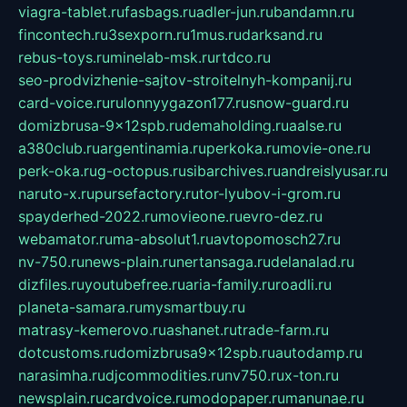
viagra-tablet.ru
fasbags.ru
adler-jun.ru
bandamn.ru
fincontech.ru
3sexporn.ru
1mus.ru
darksand.ru
rebus-toys.ru
minelab-msk.ru
rtdco.ru
seo-prodvizhenie-sajtov-stroitelnyh-kompanij.ru
card-voice.ru
rulonnyygazon177.ru
snow-guard.ru
domizbrusa-9x12spb.ru
demaholding.ru
aalse.ru
a380club.ru
argentinamia.ru
perkoka.ru
movie-one.ru
perk-oka.ru
g-octopus.ru
sibarchives.ru
andreislyusar.ru
naruto-x.ru
pursefactory.ru
tor-lyubov-i-grom.ru
spayderhed-2022.ru
movieone.ru
evro-dez.ru
webamator.ru
ma-absolut1.ru
avtopomosch27.ru
nv-750.ru
news-plain.ru
nertansaga.ru
delanalad.ru
dizfiles.ru
youtubefree.ru
aria-family.ru
roadli.ru
planeta-samara.ru
mysmartbuy.ru
matrasy-kemerovo.ru
ashanet.ru
trade-farm.ru
dotcustoms.ru
domizbrusa9x12spb.ru
autodamp.ru
narasimha.ru
djcommodities.ru
nv750.ru
x-ton.ru
newsplain.ru
cardvoice.ru
modopaper.ru
manunae.ru