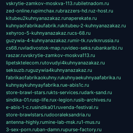
vskrytie-zamkov-moskva-113.ru
biletnadom.ru
zed-online.ru
pimchax.ru
brazzers-hd.ru
z-host.ru
kitubeu2kuhnyanazakaz.ru
naperekate.ru
kuhnyaofabrikaufabrik.ru
kitubeu-2-kuhnyanazakaz.ru
xehyroo-5-kuhnyanazakaz.ru
cs-68.ru
guzywia-4-kuhnyanazakaz.ru
mir-tk.ru
vlknrussia.ru
cs68.ru
vladivostok-map.ru
video-seks.ru
bankaribi.ru
raszar.ru
vskrytie-zamkov-moskva113.ru
lipetsktelecom.ru
tovudyi4kuhnyanazakaz.ru
seksuzb.ru
guzywia4kuhnyanazakaz.ru
fabrikaofabrikaokuhny.ru
kuhnyaekuhnyaafabrika.ru
kuhnyaykuhnyayfabrika.ru
e-abis1c.ru
store-brawl-stars.ru
kts-services.ru
dark-sand.ru
sindika-01.ru
sp-life.ru
x-legion.ru
sib-archives.ru
e-abis-1-c.ru
sindika01.ru
venda-festival.ru
store-brawlstars.ru
dooraleksandria.ru
antenna-highly.ru
mine-lab-msk.ru
1-mus.ru
3-sex-porn.ru
ban-damn.ru
purse-factory.ru