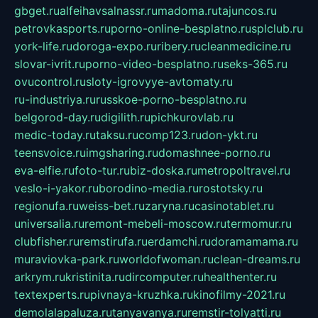
gbget.ru
alfeihavsalnassr.ru
madoma.ru
tajuncos.ru
petrovkasports.ru
porno-online-besplatno.ru
splclub.ru
york-life.ru
doroga-expo.ru
ribery.ru
cleanmedicine.ru
slovar-ivrit.ru
porno-video-besplatno.ru
seks-365.ru
ovucontrol.ru
sloty-igrovyye-avtomaty.ru
ru-industriya.ru
russkoe-porno-besplatno.ru
belgorod-day.ru
digilith.ru
pichkurovlab.ru
medic-today.ru
taksu.ru
comp123.ru
don-ykt.ru
teensvoice.ru
imgsharing.ru
domashnee-porno.ru
eva-elfie.ru
foto-tur.ru
biz-doska.ru
metropoltravel.ru
veslo-i-yakor.ru
borodino-media.ru
rostotsky.ru
regionufa.ru
weiss-bet.ru
zaryna.ru
casinotablet.ru
universalia.ru
remont-mebeli-moscow.ru
termomur.ru
clubfisher.ru
remstirufa.ru
erdamchi.ru
doramamama.ru
muraviovka-park.ru
worldofwoman.ru
clean-dreams.ru
arkrym.ru
kristinita.ru
dircomputer.ru
healthenter.ru
textexperts.ru
pivnaya-kruzhka.ru
kinofilmy-2021.ru
demolalapaluza.ru
tanyavanya.ru
remstir-tolyatti.ru