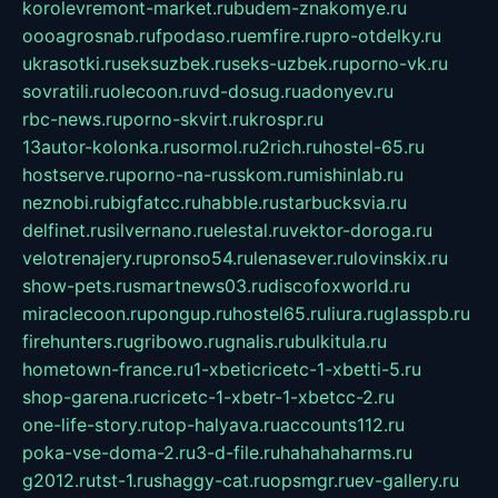
korolevremont-market.ru
budem-znakomye.ru
oooagrosnab.ru
fpodaso.ru
emfire.ru
pro-otdelky.ru
ukrasotki.ru
seksuzbek.ru
seks-uzbek.ru
porno-vk.ru
sovratili.ru
olecoon.ru
vd-dosug.ru
adonyev.ru
rbc-news.ru
porno-skvirt.ru
krospr.ru
13autor-kolonka.ru
sormol.ru
2rich.ru
hostel-65.ru
hostserve.ru
porno-na-russkom.ru
mishinlab.ru
neznobi.ru
bigfatcc.ru
habble.ru
starbucksvia.ru
delfinet.ru
silvernano.ru
elestal.ru
vektor-doroga.ru
velotrenajery.ru
pronso54.ru
lenasever.ru
lovinskix.ru
show-pets.ru
smartnews03.ru
discofoxworld.ru
miraclecoon.ru
pongup.ru
hostel65.ru
liura.ru
glasspb.ru
firehunters.ru
gribowo.ru
gnalis.ru
bulkitula.ru
hometown-france.ru
1-xbeticricetc-1-xbetti-5.ru
shop-garena.ru
cricetc-1-xbetr-1-xbetcc-2.ru
one-life-story.ru
top-halyava.ru
accounts112.ru
poka-vse-doma-2.ru
3-d-file.ru
hahahaharms.ru
g2012.ru
tst-1.ru
shaggy-cat.ru
opsmgr.ru
ev-gallery.ru