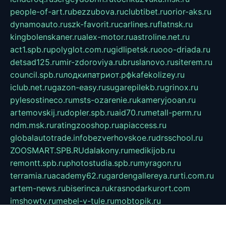
people-of-art.ru
bezzubova.ru
clubtibet.ru
orior-aks.ru
dynamoauto.ru
szk-favorit.ru
carlines.ru
flatnsk.ru
kingbolenskaner.ru
alex-motor.ru
astroline.net.ru
act1.spb.ru
polyglot.com.ru
gidlipetsk.ru
ooo-driada.ru
detsad125.ru
mir-zdoroviya.ru
bruslanovo.ru
siterem.ru
council.spb.ru
лодкипатриот.рф
kafekolizey.ru
iclub.net.ru
gazon-easy.ru
sugarepilekb.ru
grinox.ru
pylesostineco.ru
msts-ozarenie.ru
kameryjooan.ru
artemovskij.ru
dopler.spb.ru
aid70.ru
metall-perm.ru
ndm.msk.ru
ratingzooshop.ru
apiaccess.ru
globalautotrade.info
bezverhovskoe.ru
drsschool.ru
ZOOSMART.SPB.RU
dalakony.ru
medikijob.ru
remontt.spb.ru
photostudia.spb.ru
myragon.ru
terramia.ru
academy62.ru
gardengallereya.ru
rti.com.ru
artem-news.ru
biserinca.ru
krasnodarkurort.com
imshowtv.ru
mebel-v-tule.ru
mobtopik.ru
pcsecurity.net.ru
tool-sib.ru
multimetrunit.ru
sp-tour.ru