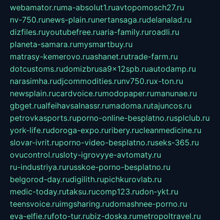
webamator.ru
ma-absolut1.ru
avtopomosch27.ru
nv-750.ru
news-plain.ru
nertansaga.ru
delanalad.ru
dizfiles.ru
youtubefree.ru
aria-family.ru
roadli.ru
planeta-samara.ru
mysmartbuy.ru
matrasy-kemerovo.ru
ashanet.ru
trade-farm.ru
dotcustoms.ru
domizbrusa9x12spb.ru
autodamp.ru
narasimha.ru
djcommodities.ru
nv750.ru
x-ton.ru
newsplain.ru
cardvoice.ru
modopaper.ru
manunae.ru
gbget.ru
alfeihavsalnassr.ru
madoma.ru
tajuncos.ru
petrovkasports.ru
porno-online-besplatno.ru
splclub.ru
york-life.ru
doroga-expo.ru
ribery.ru
cleanmedicine.ru
slovar-ivrit.ru
porno-video-besplatno.ru
seks-365.ru
ovucontrol.ru
sloty-igrovyye-avtomaty.ru
ru-industriya.ru
russkoe-porno-besplatno.ru
belgorod-day.ru
digilith.ru
pichkurovlab.ru
medic-today.ru
taksu.ru
comp123.ru
don-ykt.ru
teensvoice.ru
imgsharing.ru
domashnee-porno.ru
eva-elfie.ru
foto-tur.ru
biz-doska.ru
metropoltravel.ru