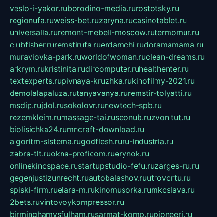
veslo-i-yakor.ru
borodino-media.ru
rostotsky.ru
regionufa.ru
weiss-bet.ru
zaryna.ru
casinotablet.ru
universalia.ru
remont-mebeli-moscow.ru
termomur.ru
clubfisher.ru
remstirufa.ru
erdamchi.ru
doramamama.ru
muraviovka-park.ru
worldofwoman.ru
clean-dreams.ru
arkrym.ru
kristinita.ru
dircomputer.ru
healthenter.ru
textexperts.ru
pivnaya-kruzhka.ru
kinofilmy-2021.ru
demolalapaluza.ru
tanyavanya.ru
remstir-tolyatti.ru
msdip.ru
jdol.ru
sokolovr.ru
newtech-spb.ru
rezemkleim.ru
massage-tai.ru
seonub.ru
zvonitut.ru
biolisichka24.ru
mncraft-download.ru
algoritm-sistema.ru
godflesh.ru
ru-industria.ru
zebra-tlt.ru
okna-proficom.ru
erynok.ru
onlinekinospace.ru
startupstudio-fefu.ru
zarges-ru.ru
gegenjustizunrecht.ru
autobalashov.ru
utrovortu.ru
spiski-firm.ru
elara-m.ru
kinomusorka.ru
mkcslava.ru
2bets.ru
vintovoykompressor.ru
birminghamvsfulham.ru
sarmat-komp.ru
pioneeri.ru