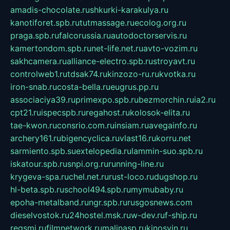
amadis-chocolate.ru
shkurki-karakulya.ru
kanotiforet.spb.ru
tutmassage.ru
ecolog.org.ru
praga.spb.ru
falcorussia.ru
autodoctorservis.ru
kamertondom.spb.ru
net-life.net.ru
avto-vozim.ru
sakhcamera.ru
alliance-electro.spb.ru
stroyavt.ru
controlweb1.ru
tdsak74.ru
kinzozo-ru.ru
kvotka.ru
iron-snab.ru
costa-bella.ru
eugrus.pp.ru
associaciya39.ru
primexpo.spb.ru
bezmorchin.ru
ia2.ru
cpt21.ru
ispecspb.ru
regahost.ru
kolosok-elita.ru
tae-kwon.ru
consrio.com.ru
insiam.ru
avegainfo.ru
archery161.ru
bigencyclica.ru
vlast16.ru
korru.net
sarmiento.spb.su
extelopedia.ru
lammin-suo.spb.ru
iskatour.spb.ru
snpi.org.ru
running-line.ru
krygeva-spa.ru
chel.net.ru
rust-loco.ru
dugshop.ru
hl-beta.spb.ru
school494.spb.ru
mymubaby.ru
epoha-metalband.ru
ngr.spb.ru
rusgosnews.com
dieselvostok.ru
24hostel.msk.ru
w-dev.ru
f-ship.ru
regsmi.ru
filmnetwork.ru
malinasp.ru
kinosvin.ru