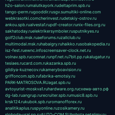
h2o-salon.ru
malutkayork.ru
deltaprim.spb.ru
tango-perm.ru
gooddir.ru
sgv.su
multiki-online.com
webkrasotki.com
cherinvest.ru
detskiy-ostrov.ru
ankou.spb.ru
alvesta1.ru
pdf-creator.ru
nix-files.org.ru
sakhatoday.ru
elektrikersymboler.ru
sputnikyes.ru
golf2club.msk.ru
aeforums.ru
zallclub.ru
multimodal.msk.ru
habaigry.ru
haikko.ru
sobakopedia.ru
isz-fest.ru
ewnc.info
screensaver-clock.net.ru
volnav.spb.ru
comnat.ru
npf.net.ru
7bit.pp.ru
kalugatur.ru
tesiaes.ru
card.com.ru
kazanka.spb.ru
gildiya-kuznecov.ru
kameryboavision.ru
griffoncom.spb.ru
fabrika-emotsiy.ru
PARK-MATROSOVA.RU
agat.spb.ru
avtoyurist-moskva1.ru
hardware.org.ru
схема-авто.рф
dg-lab.ru
angrup.ru
recruiter.spb.ru
music8.spb.ru
krsk124.ru
kubok.spb.ru
romanofforex.ru
analitikaplus.ru
spyonline.ru
zosikamery.ru
sloboda-ural.pp.ru
AUTO-COM.SU
hohota.net
alimy.ru