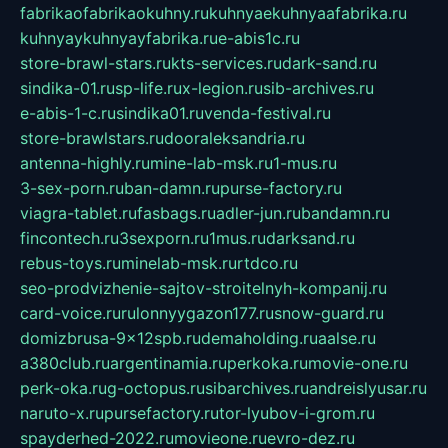
fabrikaofabrikaokuhny.ru
kuhnyaekuhnyaafabrika.ru
kuhnyaykuhnyayfabrika.ru
e-abis1c.ru
store-brawl-stars.ru
kts-services.ru
dark-sand.ru
sindika-01.ru
sp-life.ru
x-legion.ru
sib-archives.ru
e-abis-1-c.ru
sindika01.ru
venda-festival.ru
store-brawlstars.ru
dooraleksandria.ru
antenna-highly.ru
mine-lab-msk.ru
1-mus.ru
3-sex-porn.ru
ban-damn.ru
purse-factory.ru
viagra-tablet.ru
fasbags.ru
adler-jun.ru
bandamn.ru
fincontech.ru
3sexporn.ru
1mus.ru
darksand.ru
rebus-toys.ru
minelab-msk.ru
rtdco.ru
seo-prodvizhenie-sajtov-stroitelnyh-kompanij.ru
card-voice.ru
rulonnyygazon177.ru
snow-guard.ru
domizbrusa-9x12spb.ru
demaholding.ru
aalse.ru
a380club.ru
argentinamia.ru
perkoka.ru
movie-one.ru
perk-oka.ru
g-octopus.ru
sibarchives.ru
andreislyusar.ru
naruto-x.ru
pursefactory.ru
tor-lyubov-i-grom.ru
spayderhed-2022.ru
movieone.ru
evro-dez.ru