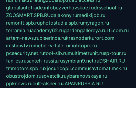
ndm.msk.ru
ratingzooshop.ru
apiaccess.ru
globalautotrade.info
bezverhovskoe.ru
drsschool.ru
ZOOSMART.SPB.RU
dalakony.ru
medikijob.ru
remontt.spb.ru
photostudia.spb.ru
myragon.ru
terramia.ru
academy62.ru
gardengallereya.ru
rti.com.ru
artem-news.ru
biserinca.ru
krasnodarkurort.com
imshowtv.ru
mebel-v-tule.ru
mobtopik.ru
pcsecurity.net.ru
tool-sib.ru
multimetrunit.ru
sp-tour.ru
fan-cs.ru
santeh-russia.ru
symbian9.net.ru
DSHAIR.RU
tmmotors.spb.ru
xjocuricopii.com
musavtomat.msk.ru
obustrojdom.ru
sovetcik.ru
ybaranovskaya.ru
ppknews.ru
cult-alshei.ru
JAPANRUSSIA.RU
proekciyamebel.ru
imper-finans.ru
rim.org.ru
glamourai.ru
brassminus.ru
zabor-pro.ru
ftn.pp.ru
dorogoe58.ru
laimengpacker.ru
kuzova-zapchasti.ru
sageerp.ru
taxodrom.ru
dsrazvitie.ru
hardcity.net.ru
ratinghomegames.ru
topservice25.ru
gubernyan.ru
gtglasslined.ru
ii4.ru
tssport.spb.ru
andorra24.com