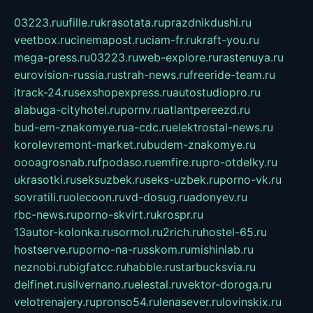
03223.ru
ufille.ru
krasotata.ru
prazdnikdushi.ru
veetbox.ru
cinemapost.ru
ciam-fr.ru
kraft-you.ru
mega-press.ru
03223.ru
web-explore.ru
rastenuya.ru
eurovision-russia.ru
strah-news.ru
freeride-team.ru
itrack-24.ru
sexshopexpress.ru
autostudiopro.ru
alabuga-cityhotel.ru
pornv.ru
atlantpereezd.ru
bud-em-znakomye.ru
a-cdc.ru
elektrostal-news.ru
korolevremont-market.ru
budem-znakomye.ru
oooagrosnab.ru
fpodaso.ru
emfire.ru
pro-otdelky.ru
ukrasotki.ru
seksuzbek.ru
seks-uzbek.ru
porno-vk.ru
sovratili.ru
olecoon.ru
vd-dosug.ru
adonyev.ru
rbc-news.ru
porno-skvirt.ru
krospr.ru
13autor-kolonka.ru
sormol.ru
2rich.ru
hostel-65.ru
hostserve.ru
porno-na-russkom.ru
mishinlab.ru
neznobi.ru
bigfatcc.ru
habble.ru
starbucksvia.ru
delfinet.ru
silvernano.ru
elestal.ru
vektor-doroga.ru
velotrenajery.ru
pronso54.ru
lenasever.ru
lovinskix.ru