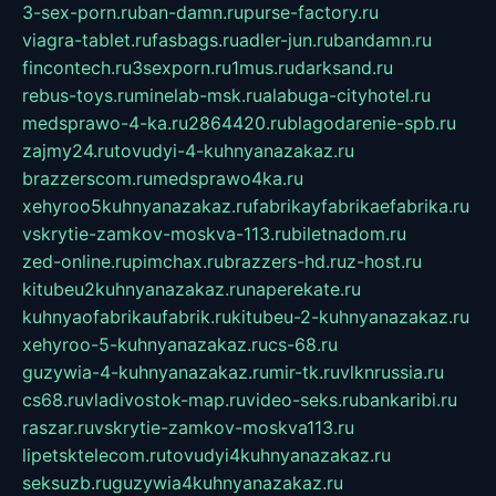
3-sex-porn.ru
ban-damn.ru
purse-factory.ru
viagra-tablet.ru
fasbags.ru
adler-jun.ru
bandamn.ru
fincontech.ru
3sexporn.ru
1mus.ru
darksand.ru
rebus-toys.ru
minelab-msk.ru
alabuga-cityhotel.ru
medsprawo-4-ka.ru
2864420.ru
blagodarenie-spb.ru
zajmy24.ru
tovudyi-4-kuhnyanazakaz.ru
brazzerscom.ru
medsprawo4ka.ru
xehyroo5kuhnyanazakaz.ru
fabrikayfabrikaefabrika.ru
vskrytie-zamkov-moskva-113.ru
biletnadom.ru
zed-online.ru
pimchax.ru
brazzers-hd.ru
z-host.ru
kitubeu2kuhnyanazakaz.ru
naperekate.ru
kuhnyaofabrikaufabrik.ru
kitubeu-2-kuhnyanazakaz.ru
xehyroo-5-kuhnyanazakaz.ru
cs-68.ru
guzywia-4-kuhnyanazakaz.ru
mir-tk.ru
vlknrussia.ru
cs68.ru
vladivostok-map.ru
video-seks.ru
bankaribi.ru
raszar.ru
vskrytie-zamkov-moskva113.ru
lipetsktelecom.ru
tovudyi4kuhnyanazakaz.ru
seksuzb.ru
guzywia4kuhnyanazakaz.ru