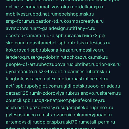
online-z.com
aromat-vostoka.ru
otdelkaexp.ru
mobilvest.ru
bbd.net.ru
mebelshop.msk.ru
smp-forum.ru
bastion-td.ru
kosmoscreative.ru
avrmotors.ru
art-galadesign.ru
tiffany-c.ru
ecostep-samara.ru
d-p.spb.ru
галактика73.рф
sko.com.ru
davitamebel-spb.ru
fotsis.ru
tesiaes.ru
kokoroyari.spb.ru
blesna-kazan.ru
mossilver.ru
lenderoq.ru
sergeydobrin.ru
tochkazvuka.msk.ru
people-of-art.ru
bezzubova.ru
clubtibet.ru
orior-aks.ru
dynamoauto.ru
szk-favorit.ru
carlines.ru
flatnsk.ru
kingbolenskaner.ru
alex-motor.ru
astroline.net.ru
act1.spb.ru
polyglot.com.ru
gidlipetsk.ru
ooo-driada.ru
detsad125.ru
mir-zdoroviya.ru
bruslanovo.ru
siterem.ru
council.spb.ru
лодкипатриот.рф
kafekolizey.ru
iclub.net.ru
gazon-easy.ru
sugarepilekb.ru
grinox.ru
pylesostineco.ru
msts-ozarenie.ru
kameryjooan.ru
artemovskij.ru
dopler.spb.ru
aid70.ru
metall-perm.ru