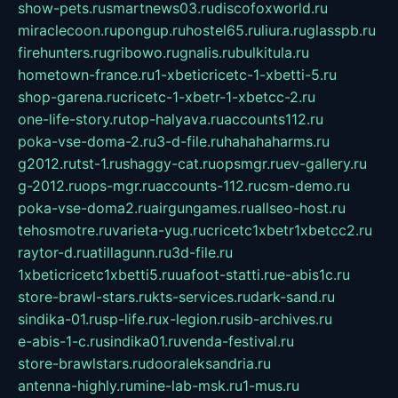
show-pets.ru
smartnews03.ru
discofoxworld.ru
miraclecoon.ru
pongup.ru
hostel65.ru
liura.ru
glasspb.ru
firehunters.ru
gribowo.ru
gnalis.ru
bulkitula.ru
hometown-france.ru
1-xbeticricetc-1-xbetti-5.ru
shop-garena.ru
cricetc-1-xbetr-1-xbetcc-2.ru
one-life-story.ru
top-halyava.ru
accounts112.ru
poka-vse-doma-2.ru
3-d-file.ru
hahahaharms.ru
g2012.ru
tst-1.ru
shaggy-cat.ru
opsmgr.ru
ev-gallery.ru
g-2012.ru
ops-mgr.ru
accounts-112.ru
csm-demo.ru
poka-vse-doma2.ru
airgungames.ru
allseo-host.ru
tehosmotre.ru
varieta-yug.ru
cricetc1xbetr1xbetcc2.ru
raytor-d.ru
atillagunn.ru
3d-file.ru
1xbeticricetc1xbetti5.ru
uafoot-statti.ru
e-abis1c.ru
store-brawl-stars.ru
kts-services.ru
dark-sand.ru
sindika-01.ru
sp-life.ru
x-legion.ru
sib-archives.ru
e-abis-1-c.ru
sindika01.ru
venda-festival.ru
store-brawlstars.ru
dooraleksandria.ru
antenna-highly.ru
mine-lab-msk.ru
1-mus.ru