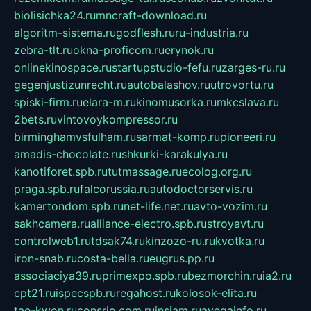
biolisichka24.ru
mncraft-download.ru
algoritm-sistema.ru
godflesh.ru
ru-industria.ru
zebra-tlt.ru
okna-proficom.ru
erynok.ru
onlinekinospace.ru
startupstudio-fefu.ru
zarges-ru.ru
gegenjustizunrecht.ru
autobalashov.ru
utrovortu.ru
spiski-firm.ru
elara-m.ru
kinomusorka.ru
mkcslava.ru
2bets.ru
vintovoykompressor.ru
birminghamvsfulham.ru
sarmat-komp.ru
pioneeri.ru
amadis-chocolate.ru
shkurki-karakulya.ru
kanotiforet.spb.ru
tutmassage.ru
ecolog.org.ru
praga.spb.ru
falcorussia.ru
autodoctorservis.ru
kamertondom.spb.ru
net-life.net.ru
avto-vozim.ru
sakhcamera.ru
alliance-electro.spb.ru
stroyavt.ru
controlweb1.ru
tdsak74.ru
kinzozo-ru.ru
kvotka.ru
iron-snab.ru
costa-bella.ru
eugrus.pp.ru
associaciya39.ru
primexpo.spb.ru
bezmorchin.ru
ia2.ru
cpt21.ru
ispecspb.ru
regahost.ru
kolosok-elita.ru
tae-kwon.ru
consrio.com.ru
insiam.ru
avegainfo.ru