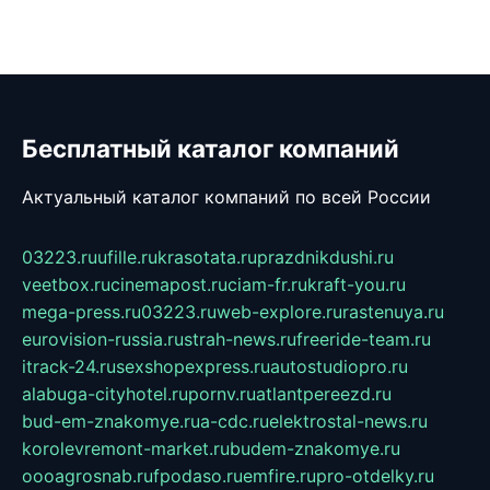
Бесплатный каталог компаний
Актуальный каталог компаний по всей России
03223.ru
ufille.ru
krasotata.ru
prazdnikdushi.ru
veetbox.ru
cinemapost.ru
ciam-fr.ru
kraft-you.ru
mega-press.ru
03223.ru
web-explore.ru
rastenuya.ru
eurovision-russia.ru
strah-news.ru
freeride-team.ru
itrack-24.ru
sexshopexpress.ru
autostudiopro.ru
alabuga-cityhotel.ru
pornv.ru
atlantpereezd.ru
bud-em-znakomye.ru
a-cdc.ru
elektrostal-news.ru
korolevremont-market.ru
budem-znakomye.ru
oooagrosnab.ru
fpodaso.ru
emfire.ru
pro-otdelky.ru