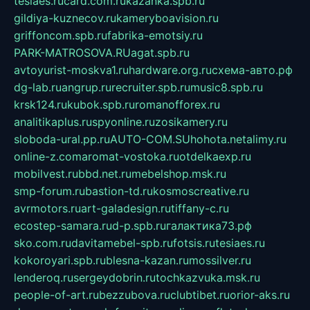
tesiaes.ru
card.com.ru
kazanka.spb.ru
gildiya-kuznecov.ru
kameryboavision.ru
griffoncom.spb.ru
fabrika-emotsiy.ru
PARK-MATROSOVA.RU
agat.spb.ru
avtoyurist-moskva1.ru
hardware.org.ru
схема-авто.рф
dg-lab.ru
angrup.ru
recruiter.spb.ru
music8.spb.ru
krsk124.ru
kubok.spb.ru
romanofforex.ru
analitikaplus.ru
spyonline.ru
zosikamery.ru
sloboda-ural.pp.ru
AUTO-COM.SU
hohota.net
alimy.ru
online-z.com
aromat-vostoka.ru
otdelkaexp.ru
mobilvest.ru
bbd.net.ru
mebelshop.msk.ru
smp-forum.ru
bastion-td.ru
kosmoscreative.ru
avrmotors.ru
art-galadesign.ru
tiffany-c.ru
ecostep-samara.ru
d-p.spb.ru
галактика73.рф
sko.com.ru
davitamebel-spb.ru
fotsis.ru
tesiaes.ru
kokoroyari.spb.ru
blesna-kazan.ru
mossilver.ru
lenderoq.ru
sergeydobrin.ru
tochkazvuka.msk.ru
people-of-art.ru
bezzubova.ru
clubtibet.ru
orior-aks.ru