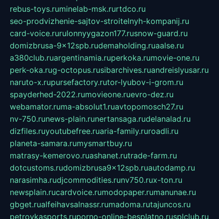
rebus-toys.ru
minelab-msk.ru
rtdco.ru
seo-prodvizhenie-sajtov-stroitelnyh-kompanij.ru
card-voice.ru
rulonnyygazon177.ru
snow-guard.ru
domizbrusa-9x12spb.ru
demaholding.ru
aalse.ru
a380club.ru
argentinamia.ru
perkoka.ru
movie-one.ru
perk-oka.ru
g-octopus.ru
sibarchives.ru
andreislyusar.ru
naruto-x.ru
pursefactory.ru
tor-lyubov-i-grom.ru
spayderhed-2022.ru
movieone.ru
evro-dez.ru
webamator.ru
ma-absolut1.ru
avtopomosch27.ru
nv-750.ru
news-plain.ru
nertansaga.ru
delanalad.ru
dizfiles.ru
youtubefree.ru
aria-family.ru
roadli.ru
planeta-samara.ru
mysmartbuy.ru
matrasy-kemerovo.ru
ashanet.ru
trade-farm.ru
dotcustoms.ru
domizbrusa9x12spb.ru
autodamp.ru
narasimha.ru
djcommodities.ru
nv750.ru
x-ton.ru
newsplain.ru
cardvoice.ru
modopaper.ru
manunae.ru
gbget.ru
alfeihavsalnassr.ru
madoma.ru
tajuncos.ru
petrovkasports.ru
porno-online-besplatno.ru
splclub.ru