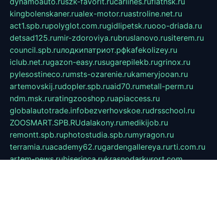
dynamoauto.ru
szk-favorit.ru
carlines.ru
flatnsk.ru
kingbolenskaner.ru
alex-motor.ru
astroline.net.ru
act1.spb.ru
polyglot.com.ru
gidlipetsk.ru
ooo-driada.ru
detsad125.ru
mir-zdoroviya.ru
bruslanovo.ru
siterem.ru
council.spb.ru
лодкипатриот.рф
kafekolizey.ru
iclub.net.ru
gazon-easy.ru
sugarepilekb.ru
grinox.ru
pylesostineco.ru
msts-ozarenie.ru
kameryjooan.ru
artemovskij.ru
dopler.spb.ru
aid70.ru
metall-perm.ru
ndm.msk.ru
ratingzooshop.ru
apiaccess.ru
globalautotrade.info
bezverhovskoe.ru
drsschool.ru
ZOOSMART.SPB.RU
dalakony.ru
medikijob.ru
remontt.spb.ru
photostudia.spb.ru
myragon.ru
terramia.ru
academy62.ru
gardengallereya.ru
rti.com.ru
artem-news.ru
biserinca.ru
krasnodarkurort.com
imshowtv.ru
mebel-v-tule.ru
mobtopik.ru
pcsecurity.net.ru
tool-sib.ru
multimetrunit.ru
sp-tour.ru
fan-cs.ru
santeh-russia.ru
symbian9.net.ru
DSHAIR.RU
tmmotors.spb.ru
xjocuricopii.com
musavtomat.msk.ru