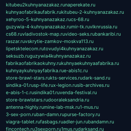
kitubeu2kuhnyanazakaz.ru
naperekate.ru
kuhnyaofabrikaufabrik.ru
kitubeu-2-kuhnyanazakaz.ru
xehyroo-5-kuhnyanazakaz.ru
cs-68.ru
guzywia-4-kuhnyanazakaz.ru
mir-tk.ru
vlknrussia.ru
cs68.ru
vladivostok-map.ru
video-seks.ru
bankaribi.ru
raszar.ru
vskrytie-zamkov-moskva113.ru
lipetsktelecom.ru
tovudyi4kuhnyanazakaz.ru
seksuzb.ru
guzywia4kuhnyanazakaz.ru
fabrikaofabrikaokuhny.ru
kuhnyaekuhnyaafabrika.ru
kuhnyaykuhnyayfabrika.ru
e-abis1c.ru
store-brawl-stars.ru
kts-services.ru
dark-sand.ru
sindika-01.ru
sp-life.ru
x-legion.ru
sib-archives.ru
e-abis-1-c.ru
sindika01.ru
venda-festival.ru
store-brawlstars.ru
dooraleksandria.ru
antenna-highly.ru
mine-lab-msk.ru
1-mus.ru
3-sex-porn.ru
ban-damn.ru
purse-factory.ru
viagra-tablet.ru
fasbags.ru
adler-jun.ru
bandamn.ru
fincontech.ru
3sexporn.ru
1mus.ru
darksand.ru