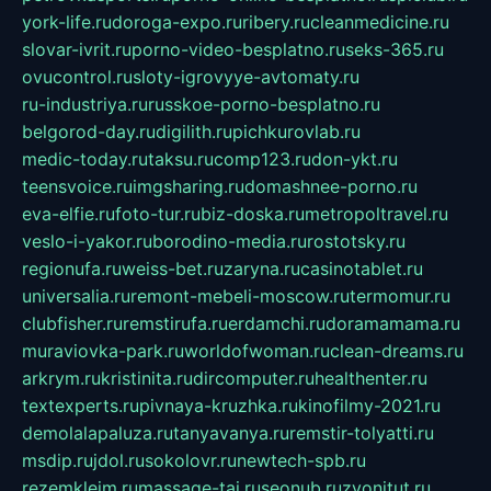
york-life.ru
doroga-expo.ru
ribery.ru
cleanmedicine.ru
slovar-ivrit.ru
porno-video-besplatno.ru
seks-365.ru
ovucontrol.ru
sloty-igrovyye-avtomaty.ru
ru-industriya.ru
russkoe-porno-besplatno.ru
belgorod-day.ru
digilith.ru
pichkurovlab.ru
medic-today.ru
taksu.ru
comp123.ru
don-ykt.ru
teensvoice.ru
imgsharing.ru
domashnee-porno.ru
eva-elfie.ru
foto-tur.ru
biz-doska.ru
metropoltravel.ru
veslo-i-yakor.ru
borodino-media.ru
rostotsky.ru
regionufa.ru
weiss-bet.ru
zaryna.ru
casinotablet.ru
universalia.ru
remont-mebeli-moscow.ru
termomur.ru
clubfisher.ru
remstirufa.ru
erdamchi.ru
doramamama.ru
muraviovka-park.ru
worldofwoman.ru
clean-dreams.ru
arkrym.ru
kristinita.ru
dircomputer.ru
healthenter.ru
textexperts.ru
pivnaya-kruzhka.ru
kinofilmy-2021.ru
demolalapaluza.ru
tanyavanya.ru
remstir-tolyatti.ru
msdip.ru
jdol.ru
sokolovr.ru
newtech-spb.ru
rezemkleim.ru
massage-tai.ru
seonub.ru
zvonitut.ru