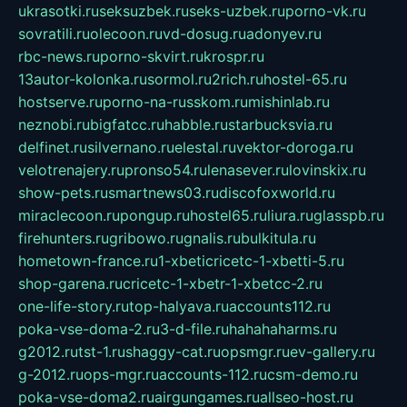
ukrasotki.ru
seksuzbek.ru
seks-uzbek.ru
porno-vk.ru
sovratili.ru
olecoon.ru
vd-dosug.ru
adonyev.ru
rbc-news.ru
porno-skvirt.ru
krospr.ru
13autor-kolonka.ru
sormol.ru
2rich.ru
hostel-65.ru
hostserve.ru
porno-na-russkom.ru
mishinlab.ru
neznobi.ru
bigfatcc.ru
habble.ru
starbucksvia.ru
delfinet.ru
silvernano.ru
elestal.ru
vektor-doroga.ru
velotrenajery.ru
pronso54.ru
lenasever.ru
lovinskix.ru
show-pets.ru
smartnews03.ru
discofoxworld.ru
miraclecoon.ru
pongup.ru
hostel65.ru
liura.ru
glasspb.ru
firehunters.ru
gribowo.ru
gnalis.ru
bulkitula.ru
hometown-france.ru
1-xbeticricetc-1-xbetti-5.ru
shop-garena.ru
cricetc-1-xbetr-1-xbetcc-2.ru
one-life-story.ru
top-halyava.ru
accounts112.ru
poka-vse-doma-2.ru
3-d-file.ru
hahahaharms.ru
g2012.ru
tst-1.ru
shaggy-cat.ru
opsmgr.ru
ev-gallery.ru
g-2012.ru
ops-mgr.ru
accounts-112.ru
csm-demo.ru
poka-vse-doma2.ru
airgungames.ru
allseo-host.ru