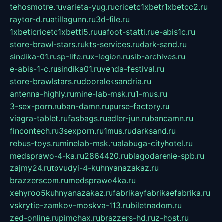
tehosmotre.ru
varieta-yug.ru
cricetc1xbetr1xbetcc2.ru
raytor-d.ru
atillagunn.ru
3d-file.ru
1xbeticricetc1xbetti5.ru
uafoot-statti.ru
e-abis1c.ru
store-brawl-stars.ru
kts-services.ru
dark-sand.ru
sindika-01.ru
sp-life.ru
x-legion.ru
sib-archives.ru
e-abis-1-c.ru
sindika01.ru
venda-festival.ru
store-brawlstars.ru
dooraleksandria.ru
antenna-highly.ru
mine-lab-msk.ru
1-mus.ru
3-sex-porn.ru
ban-damn.ru
purse-factory.ru
viagra-tablet.ru
fasbags.ru
adler-jun.ru
bandamn.ru
fincontech.ru
3sexporn.ru
1mus.ru
darksand.ru
rebus-toys.ru
minelab-msk.ru
alabuga-cityhotel.ru
medsprawo-4-ka.ru
2864420.ru
blagodarenie-spb.ru
zajmy24.ru
tovudyi-4-kuhnyanazakaz.ru
brazzerscom.ru
medsprawo4ka.ru
xehyroo5kuhnyanazakaz.ru
fabrikayfabrikaefabrika.ru
vskrytie-zamkov-moskva-113.ru
biletnadom.ru
zed-online.ru
pimchax.ru
brazzers-hd.ru
z-host.ru