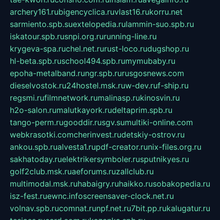
archery161.ru
bigencyclica.ru
vlast16.ru
korru.net
sarmiento.spb.su
extelopedia.ru
lammin-suo.spb.ru
iskatour.spb.ru
snpi.org.ru
running-line.ru
krygeva-spa.ru
chel.net.ru
rust-loco.ru
dugshop.ru
hl-beta.spb.ru
school494.spb.ru
mymubaby.ru
epoha-metalband.ru
ngr.spb.ru
rusgosnews.com
dieselvostok.ru
24hostel.msk.ru
w-dev.ru
f-ship.ru
regsmi.ru
filmnetwork.ru
malinasp.ru
kinosvin.ru
h2o-salon.ru
malutkayork.ru
deltaprim.spb.ru
tango-perm.ru
gooddir.ru
sgv.su
multiki-online.com
webkrasotki.com
cherinvest.ru
detskiy-ostrov.ru
ankou.spb.ru
alvesta1.ru
pdf-creator.ru
nix-files.org.ru
sakhatoday.ru
elektrikersymboler.ru
sputnikyes.ru
golf2club.msk.ru
aeforums.ru
zallclub.ru
multimodal.msk.ru
habaigry.ru
haikko.ru
sobakopedia.ru
isz-fest.ru
ewnc.info
screensaver-clock.net.ru
volnav.spb.ru
comnat.ru
npf.net.ru
7bit.pp.ru
kalugatur.ru