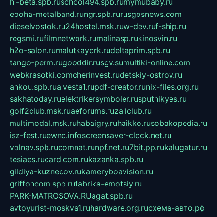
hl-beta.spb.ru
school494.spb.ru
mymubaby.ru
epoha-metalband.ru
ngr.spb.ru
rusgosnews.com
dieselvostok.ru
24hostel.msk.ru
w-dev.ru
f-ship.ru
regsmi.ru
filmnetwork.ru
malinasp.ru
kinosvin.ru
h2o-salon.ru
malutkayork.ru
deltaprim.spb.ru
tango-perm.ru
gooddir.ru
sgv.su
multiki-online.com
webkrasotki.com
cherinvest.ru
detskiy-ostrov.ru
ankou.spb.ru
alvesta1.ru
pdf-creator.ru
nix-files.org.ru
sakhatoday.ru
elektrikersymboler.ru
sputnikyes.ru
golf2club.msk.ru
aeforums.ru
zallclub.ru
multimodal.msk.ru
habaigry.ru
haikko.ru
sobakopedia.ru
isz-fest.ru
ewnc.info
screensaver-clock.net.ru
volnav.spb.ru
comnat.ru
npf.net.ru
7bit.pp.ru
kalugatur.ru
tesiaes.ru
card.com.ru
kazanka.spb.ru
gildiya-kuznecov.ru
kameryboavision.ru
griffoncom.spb.ru
fabrika-emotsiy.ru
PARK-MATROSOVA.RU
agat.spb.ru
avtoyurist-moskva1.ru
hardware.org.ru
схема-авто.рф