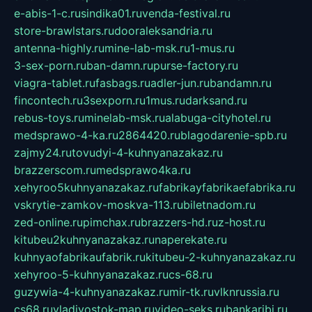
e-abis-1-c.ru
sindika01.ru
venda-festival.ru
store-brawlstars.ru
dooraleksandria.ru
antenna-highly.ru
mine-lab-msk.ru
1-mus.ru
3-sex-porn.ru
ban-damn.ru
purse-factory.ru
viagra-tablet.ru
fasbags.ru
adler-jun.ru
bandamn.ru
fincontech.ru
3sexporn.ru
1mus.ru
darksand.ru
rebus-toys.ru
minelab-msk.ru
alabuga-cityhotel.ru
medsprawo-4-ka.ru
2864420.ru
blagodarenie-spb.ru
zajmy24.ru
tovudyi-4-kuhnyanazakaz.ru
brazzerscom.ru
medsprawo4ka.ru
xehyroo5kuhnyanazakaz.ru
fabrikayfabrikaefabrika.ru
vskrytie-zamkov-moskva-113.ru
biletnadom.ru
zed-online.ru
pimchax.ru
brazzers-hd.ru
z-host.ru
kitubeu2kuhnyanazakaz.ru
naperekate.ru
kuhnyaofabrikaufabrik.ru
kitubeu-2-kuhnyanazakaz.ru
xehyroo-5-kuhnyanazakaz.ru
cs-68.ru
guzywia-4-kuhnyanazakaz.ru
mir-tk.ru
vlknrussia.ru
cs68.ru
vladivostok-map.ru
video-seks.ru
bankaribi.ru