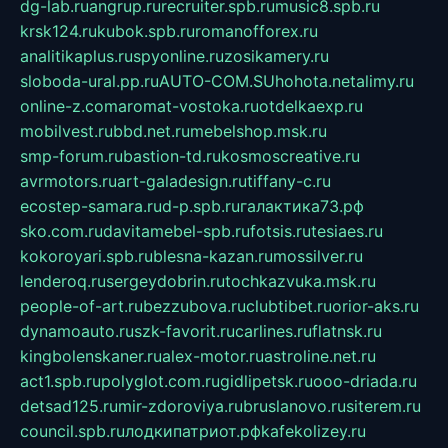
dg-lab.ru
angrup.ru
recruiter.spb.ru
music8.spb.ru
krsk124.ru
kubok.spb.ru
romanofforex.ru
analitikaplus.ru
spyonline.ru
zosikamery.ru
sloboda-ural.pp.ru
AUTO-COM.SU
hohota.net
alimy.ru
online-z.com
aromat-vostoka.ru
otdelkaexp.ru
mobilvest.ru
bbd.net.ru
mebelshop.msk.ru
smp-forum.ru
bastion-td.ru
kosmoscreative.ru
avrmotors.ru
art-galadesign.ru
tiffany-c.ru
ecostep-samara.ru
d-p.spb.ru
галактика73.рф
sko.com.ru
davitamebel-spb.ru
fotsis.ru
tesiaes.ru
kokoroyari.spb.ru
blesna-kazan.ru
mossilver.ru
lenderoq.ru
sergeydobrin.ru
tochkazvuka.msk.ru
people-of-art.ru
bezzubova.ru
clubtibet.ru
orior-aks.ru
dynamoauto.ru
szk-favorit.ru
carlines.ru
flatnsk.ru
kingbolenskaner.ru
alex-motor.ru
astroline.net.ru
act1.spb.ru
polyglot.com.ru
gidlipetsk.ru
ooo-driada.ru
detsad125.ru
mir-zdoroviya.ru
bruslanovo.ru
siterem.ru
council.spb.ru
лодкипатриот.рф
kafekolizey.ru