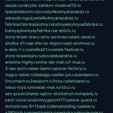
raszar.ru
vskrytie-zamkov-moskva113.ru
lipetsktelecom.ru
tovudyi4kuhnyanazakaz.ru
seksuzb.ru
guzywia4kuhnyanazakaz.ru
fabrikaofabrikaokuhny.ru
kuhnyaekuhnyaafabrika.ru
kuhnyaykuhnyayfabrika.ru
e-abis1c.ru
store-brawl-stars.ru
kts-services.ru
dark-sand.ru
sindika-01.ru
sp-life.ru
x-legion.ru
sib-archives.ru
e-abis-1-c.ru
sindika01.ru
venda-festival.ru
store-brawlstars.ru
dooraleksandria.ru
antenna-highly.ru
mine-lab-msk.ru
1-mus.ru
3-sex-porn.ru
ban-damn.ru
purse-factory.ru
viagra-tablet.ru
fasbags.ru
adler-jun.ru
bandamn.ru
fincontech.ru
3sexporn.ru
1mus.ru
darksand.ru
rebus-toys.ru
minelab-msk.ru
rtdco.ru
seo-prodvizhenie-sajtov-stroitelnyh-kompanij.ru
card-voice.ru
rulonnyygazon177.ru
snow-guard.ru
domizbrusa-9x12spb.ru
demaholding.ru
aalse.ru
a380club.ru
argentinamia.ru
perkoka.ru
movie-one.ru