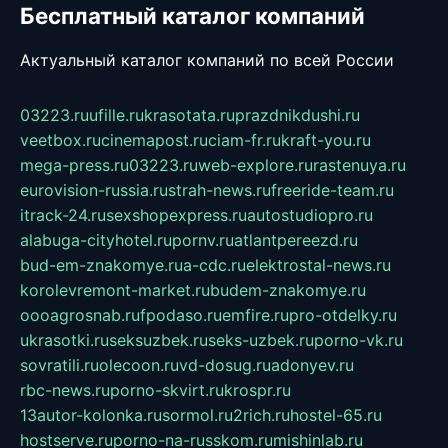
Бесплатный каталог компаний
Актуальный каталог компаний по всей России
03223.ru
ufille.ru
krasotata.ru
prazdnikdushi.ru
veetbox.ru
cinemapost.ru
ciam-fr.ru
kraft-you.ru
mega-press.ru
03223.ru
web-explore.ru
rastenuya.ru
eurovision-russia.ru
strah-news.ru
freeride-team.ru
itrack-24.ru
sexshopexpress.ru
autostudiopro.ru
alabuga-cityhotel.ru
pornv.ru
atlantpereezd.ru
bud-em-znakomye.ru
a-cdc.ru
elektrostal-news.ru
korolevremont-market.ru
budem-znakomye.ru
oooagrosnab.ru
fpodaso.ru
emfire.ru
pro-otdelky.ru
ukrasotki.ru
seksuzbek.ru
seks-uzbek.ru
porno-vk.ru
sovratili.ru
olecoon.ru
vd-dosug.ru
adonyev.ru
rbc-news.ru
porno-skvirt.ru
krospr.ru
13autor-kolonka.ru
sormol.ru
2rich.ru
hostel-65.ru
hostserve.ru
porno-na-russkom.ru
mishinlab.ru