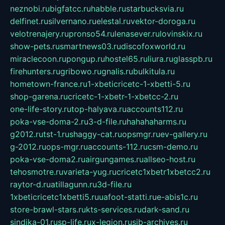
neznobi.ru
bigfatcc.ru
habble.ru
starbucksvia.ru
delfinet.ru
silvernano.ru
elestal.ru
vektor-doroga.ru
velotrenajery.ru
pronso54.ru
lenasever.ru
lovinskix.ru
show-pets.ru
smartnews03.ru
discofoxworld.ru
miraclecoon.ru
pongup.ru
hostel65.ru
liura.ru
glasspb.ru
firehunters.ru
gribowo.ru
gnalis.ru
bulkitula.ru
hometown-france.ru
1-xbeticricetc-1-xbetti-5.ru
shop-garena.ru
cricetc-1-xbetr-1-xbetcc-2.ru
one-life-story.ru
top-halyava.ru
accounts112.ru
poka-vse-doma-2.ru
3-d-file.ru
hahahaharms.ru
g2012.ru
tst-1.ru
shaggy-cat.ru
opsmgr.ru
ev-gallery.ru
g-2012.ru
ops-mgr.ru
accounts-112.ru
csm-demo.ru
poka-vse-doma2.ru
airgungames.ru
allseo-host.ru
tehosmotre.ru
varieta-yug.ru
cricetc1xbetr1xbetcc2.ru
raytor-d.ru
atillagunn.ru
3d-file.ru
1xbeticricetc1xbetti5.ru
uafoot-statti.ru
e-abis1c.ru
store-brawl-stars.ru
kts-services.ru
dark-sand.ru
sindika-01.ru
sp-life.ru
x-legion.ru
sib-archives.ru