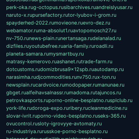
perk-oka.ru
g-octopus.ru
sibarchives.ru
andreislyusar.ru
naruto-x.ru
pursefactory.ru
tor-lyubov-i-grom.ru
spayderhed-2022.ru
movieone.ru
evro-dez.ru
webamator.ru
ma-absolut1.ru
avtopomosch27.ru
nv-750.ru
news-plain.ru
nertansaga.ru
delanalad.ru
dizfiles.ru
youtubefree.ru
aria-family.ru
roadli.ru
planeta-samara.ru
mysmartbuy.ru
matrasy-kemerovo.ru
ashanet.ru
trade-farm.ru
dotcustoms.ru
domizbrusa9x12spb.ru
autodamp.ru
narasimha.ru
djcommodities.ru
nv750.ru
x-ton.ru
newsplain.ru
cardvoice.ru
modopaper.ru
manunae.ru
gbget.ru
alfeihavsalnassr.ru
madoma.ru
tajuncos.ru
petrovkasports.ru
porno-online-besplatno.ru
splclub.ru
york-life.ru
doroga-expo.ru
ribery.ru
cleanmedicine.ru
slovar-ivrit.ru
porno-video-besplatno.ru
seks-365.ru
ovucontrol.ru
sloty-igrovyye-avtomaty.ru
ru-industriya.ru
russkoe-porno-besplatno.ru
belgorod-day.ru
digilith.ru
pichkurovlab.ru