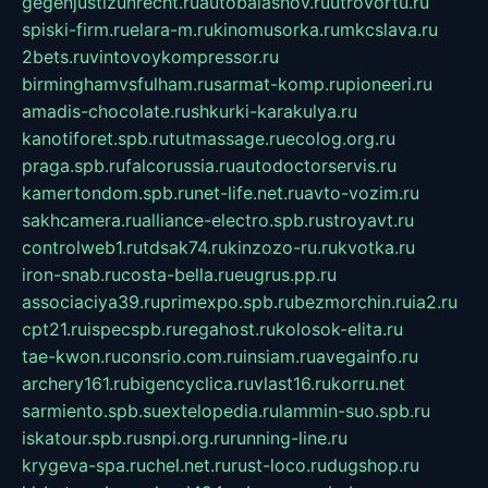
gegenjustizunrecht.ru
autobalashov.ru
utrovortu.ru
spiski-firm.ru
elara-m.ru
kinomusorka.ru
mkcslava.ru
2bets.ru
vintovoykompressor.ru
birminghamvsfulham.ru
sarmat-komp.ru
pioneeri.ru
amadis-chocolate.ru
shkurki-karakulya.ru
kanotiforet.spb.ru
tutmassage.ru
ecolog.org.ru
praga.spb.ru
falcorussia.ru
autodoctorservis.ru
kamertondom.spb.ru
net-life.net.ru
avto-vozim.ru
sakhcamera.ru
alliance-electro.spb.ru
stroyavt.ru
controlweb1.ru
tdsak74.ru
kinzozo-ru.ru
kvotka.ru
iron-snab.ru
costa-bella.ru
eugrus.pp.ru
associaciya39.ru
primexpo.spb.ru
bezmorchin.ru
ia2.ru
cpt21.ru
ispecspb.ru
regahost.ru
kolosok-elita.ru
tae-kwon.ru
consrio.com.ru
insiam.ru
avegainfo.ru
archery161.ru
bigencyclica.ru
vlast16.ru
korru.net
sarmiento.spb.su
extelopedia.ru
lammin-suo.spb.ru
iskatour.spb.ru
snpi.org.ru
running-line.ru
krygeva-spa.ru
chel.net.ru
rust-loco.ru
dugshop.ru