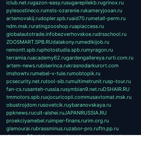
iclub.net.ru
gazon-easy.ru
sugarepilekb.ru
grinox.ru
pylesostineco.ru
msts-ozarenie.ru
kameryjooan.ru
artemovskij.ru
dopler.spb.ru
aid70.ru
metall-perm.ru
ndm.msk.ru
ratingzooshop.ru
apiaccess.ru
globalautotrade.info
bezverhovskoe.ru
drsschool.ru
ZOOSMART.SPB.RU
dalakony.ru
medikijob.ru
remontt.spb.ru
photostudia.spb.ru
myragon.ru
terramia.ru
academy62.ru
gardengallereya.ru
rti.com.ru
artem-news.ru
biserinca.ru
krasnodarkurort.com
imshowtv.ru
mebel-v-tule.ru
mobtopik.ru
pcsecurity.net.ru
tool-sib.ru
multimetrunit.ru
sp-tour.ru
fan-cs.ru
santeh-russia.ru
symbian9.net.ru
DSHAIR.RU
tmmotors.spb.ru
xjocuricopii.com
musavtomat.msk.ru
obustrojdom.ru
sovetcik.ru
ybaranovskaya.ru
ppknews.ru
cult-alshei.ru
JAPANRUSSIA.RU
proekciyamebel.ru
imper-finans.ru
rim.org.ru
glamourai.ru
brassminus.ru
zabor-pro.ru
ftn.pp.ru
dorogoe58.ru
laimengpacker.ru
kuzova-zapchasti.ru