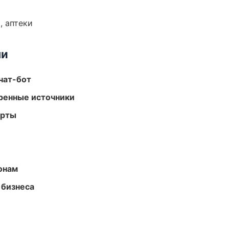
, аптеки
ми
чат-бот
еренные источники
арты
онам
 бизнеса