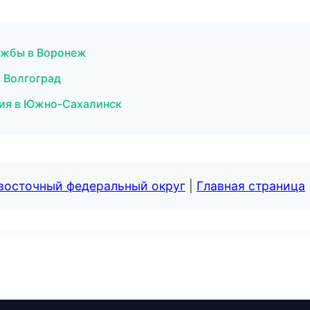
лужбы в Воронеж
в Волгоград
тия в Южно-Сахалинск
евосточный федеральный округ
|
Главная страница