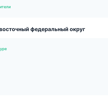
дители
евосточный федеральный округ
муре