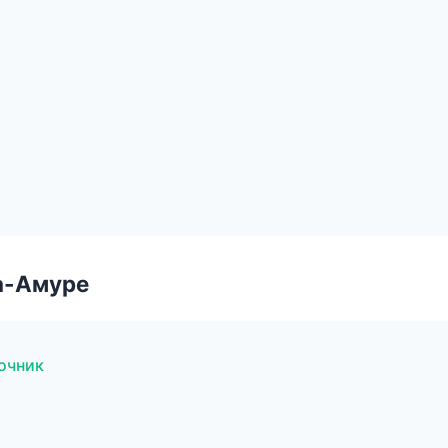
а-Амуре
очник