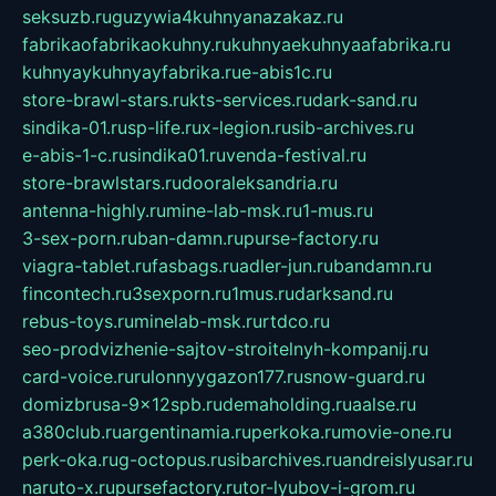
seksuzb.ru
guzywia4kuhnyanazakaz.ru
fabrikaofabrikaokuhny.ru
kuhnyaekuhnyaafabrika.ru
kuhnyaykuhnyayfabrika.ru
e-abis1c.ru
store-brawl-stars.ru
kts-services.ru
dark-sand.ru
sindika-01.ru
sp-life.ru
x-legion.ru
sib-archives.ru
e-abis-1-c.ru
sindika01.ru
venda-festival.ru
store-brawlstars.ru
dooraleksandria.ru
antenna-highly.ru
mine-lab-msk.ru
1-mus.ru
3-sex-porn.ru
ban-damn.ru
purse-factory.ru
viagra-tablet.ru
fasbags.ru
adler-jun.ru
bandamn.ru
fincontech.ru
3sexporn.ru
1mus.ru
darksand.ru
rebus-toys.ru
minelab-msk.ru
rtdco.ru
seo-prodvizhenie-sajtov-stroitelnyh-kompanij.ru
card-voice.ru
rulonnyygazon177.ru
snow-guard.ru
domizbrusa-9x12spb.ru
demaholding.ru
aalse.ru
a380club.ru
argentinamia.ru
perkoka.ru
movie-one.ru
perk-oka.ru
g-octopus.ru
sibarchives.ru
andreislyusar.ru
naruto-x.ru
pursefactory.ru
tor-lyubov-i-grom.ru