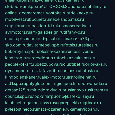
analitikaplus.ru
spyonline.ru
zosikamery.ru
sloboda-ural.pp.ru
AUTO-COM.SU
hohota.net
alimy.ru
online-z.com
aromat-vostoka.ru
otdelkaexp.ru
mobilvest.ru
bbd.net.ru
mebelshop.msk.ru
smp-forum.ru
bastion-td.ru
kosmoscreative.ru
avrmotors.ru
art-galadesign.ru
tiffany-c.ru
ecostep-samara.ru
d-p.spb.ru
галактика73.рф
sko.com.ru
davitamebel-spb.ru
fotsis.ru
tesiaes.ru
kokoroyari.spb.ru
blesna-kazan.ru
mossilver.ru
lenderoq.ru
sergeydobrin.ru
tochkazvuka.msk.ru
people-of-art.ru
bezzubova.ru
clubtibet.ru
orior-aks.ru
dynamoauto.ru
szk-favorit.ru
carlines.ru
flatnsk.ru
kingbolenskaner.ru
alex-motor.ru
astroline.net.ru
act1.spb.ru
polyglot.com.ru
gidlipetsk.ru
ooo-driada.ru
detsad125.ru
mir-zdoroviya.ru
bruslanovo.ru
siterem.ru
council.spb.ru
лодкипатриот.рф
kafekolizey.ru
iclub.net.ru
gazon-easy.ru
sugarepilekb.ru
grinox.ru
pylesostineco.ru
msts-ozarenie.ru
kameryjooan.ru