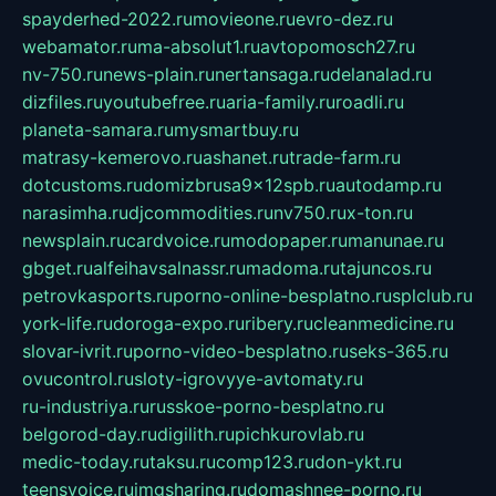
spayderhed-2022.ru
movieone.ru
evro-dez.ru
webamator.ru
ma-absolut1.ru
avtopomosch27.ru
nv-750.ru
news-plain.ru
nertansaga.ru
delanalad.ru
dizfiles.ru
youtubefree.ru
aria-family.ru
roadli.ru
planeta-samara.ru
mysmartbuy.ru
matrasy-kemerovo.ru
ashanet.ru
trade-farm.ru
dotcustoms.ru
domizbrusa9x12spb.ru
autodamp.ru
narasimha.ru
djcommodities.ru
nv750.ru
x-ton.ru
newsplain.ru
cardvoice.ru
modopaper.ru
manunae.ru
gbget.ru
alfeihavsalnassr.ru
madoma.ru
tajuncos.ru
petrovkasports.ru
porno-online-besplatno.ru
splclub.ru
york-life.ru
doroga-expo.ru
ribery.ru
cleanmedicine.ru
slovar-ivrit.ru
porno-video-besplatno.ru
seks-365.ru
ovucontrol.ru
sloty-igrovyye-avtomaty.ru
ru-industriya.ru
russkoe-porno-besplatno.ru
belgorod-day.ru
digilith.ru
pichkurovlab.ru
medic-today.ru
taksu.ru
comp123.ru
don-ykt.ru
teensvoice.ru
imgsharing.ru
domashnee-porno.ru