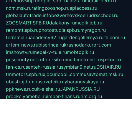
artemovskij.ru
dopler.spb.ru
aid70.ru
metall-perm.ru
ndm.msk.ru
ratingzooshop.ru
apiaccess.ru
globalautotrade.info
bezverhovskoe.ru
drsschool.ru
ZOOSMART.SPB.RU
dalakony.ru
medikijob.ru
remontt.spb.ru
photostudia.spb.ru
myragon.ru
terramia.ru
academy62.ru
gardengallereya.ru
rti.com.ru
artem-news.ru
biserinca.ru
krasnodarkurort.com
imshowtv.ru
mebel-v-tule.ru
mobtopik.ru
pcsecurity.net.ru
tool-sib.ru
multimetrunit.ru
sp-tour.ru
fan-cs.ru
santeh-russia.ru
symbian9.net.ru
DSHAIR.RU
tmmotors.spb.ru
xjocuricopii.com
musavtomat.msk.ru
obustrojdom.ru
sovetcik.ru
ybaranovskaya.ru
ppknews.ru
cult-alshei.ru
JAPANRUSSIA.RU
proekciyamebel.ru
imper-finans.ru
rim.org.ru
glamourai.ru
brassminus.ru
zabor-pro.ru
ftn.pp.ru
dorogoe58.ru
laimengpacker.ru
kuzova-zapchasti.ru
sageerp.ru
taxodrom.ru
dsrazvitie.ru
hardcity.net.ru
ratinghomegames.ru
topservice25.ru
gubernyan.ru