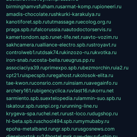
birminghamvsfulham.ru
sarmat-komp.ru
pioneeri.ru
amadis-chocolate.ru
shkurki-karakulya.ru
kanotiforet.spb.ru
tutmassage.ru
ecolog.org.ru
praga.spb.ru
falcorussia.ru
autodoctorservis.ru
kamertondom.spb.ru
net-life.net.ru
avto-vozim.ru
sakhcamera.ru
alliance-electro.spb.ru
stroyavt.ru
controlweb1.ru
tdsak74.ru
kinzozo-ru.ru
kvotka.ru
iron-snab.ru
costa-bella.ru
eugrus.pp.ru
associaciya39.ru
primexpo.spb.ru
bezmorchin.ru
ia2.ru
cpt21.ru
ispecspb.ru
regahost.ru
kolosok-elita.ru
tae-kwon.ru
consrio.com.ru
insiam.ru
avegainfo.ru
archery161.ru
bigencyclica.ru
vlast16.ru
korru.net
sarmiento.spb.su
extelopedia.ru
lammin-suo.spb.ru
iskatour.spb.ru
snpi.org.ru
running-line.ru
krygeva-spa.ru
chel.net.ru
rust-loco.ru
dugshop.ru
hl-beta.spb.ru
school494.spb.ru
mymubaby.ru
epoha-metalband.ru
ngr.spb.ru
rusgosnews.com
dieselvostok.ru
24hostel.msk.ru
w-dev.ru
f-ship.ru