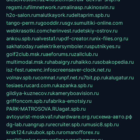
regsmi.ru
filmnetwork.ru
malinasp.ru
kinosvin.ru
h2o-salon.ru
malutkayork.ru
deltaprim.spb.ru
tango-perm.ru
gooddir.ru
sgv.su
multiki-online.com
webkrasotki.com
cherinvest.ru
detskiy-ostrov.ru
ankou.spb.ru
alvesta1.ru
pdf-creator.ru
nix-files.org.ru
sakhatoday.ru
elektrikersymboler.ru
sputnikyes.ru
golf2club.msk.ru
aeforums.ru
zallclub.ru
multimodal.msk.ru
habaigry.ru
haikko.ru
sobakopedia.ru
isz-fest.ru
ewnc.info
screensaver-clock.net.ru
volnav.spb.ru
comnat.ru
npf.net.ru
7bit.pp.ru
kalugatur.ru
tesiaes.ru
card.com.ru
kazanka.spb.ru
gildiya-kuznecov.ru
kameryboavision.ru
griffoncom.spb.ru
fabrika-emotsiy.ru
PARK-MATROSOVA.RU
agat.spb.ru
avtoyurist-moskva1.ru
hardware.org.ru
схема-авто.рф
dg-lab.ru
angrup.ru
recruiter.spb.ru
music8.spb.ru
krsk124.ru
kubok.spb.ru
romanofforex.ru