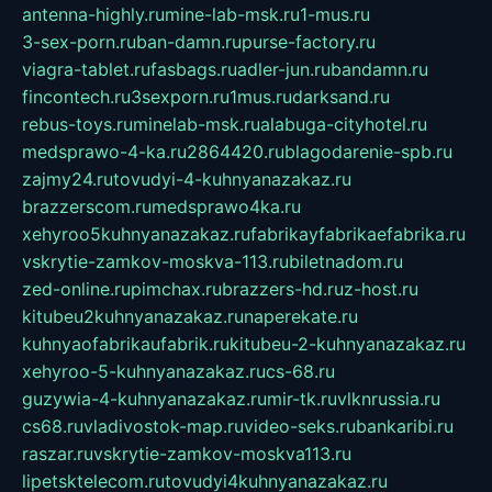
antenna-highly.ru
mine-lab-msk.ru
1-mus.ru
3-sex-porn.ru
ban-damn.ru
purse-factory.ru
viagra-tablet.ru
fasbags.ru
adler-jun.ru
bandamn.ru
fincontech.ru
3sexporn.ru
1mus.ru
darksand.ru
rebus-toys.ru
minelab-msk.ru
alabuga-cityhotel.ru
medsprawo-4-ka.ru
2864420.ru
blagodarenie-spb.ru
zajmy24.ru
tovudyi-4-kuhnyanazakaz.ru
brazzerscom.ru
medsprawo4ka.ru
xehyroo5kuhnyanazakaz.ru
fabrikayfabrikaefabrika.ru
vskrytie-zamkov-moskva-113.ru
biletnadom.ru
zed-online.ru
pimchax.ru
brazzers-hd.ru
z-host.ru
kitubeu2kuhnyanazakaz.ru
naperekate.ru
kuhnyaofabrikaufabrik.ru
kitubeu-2-kuhnyanazakaz.ru
xehyroo-5-kuhnyanazakaz.ru
cs-68.ru
guzywia-4-kuhnyanazakaz.ru
mir-tk.ru
vlknrussia.ru
cs68.ru
vladivostok-map.ru
video-seks.ru
bankaribi.ru
raszar.ru
vskrytie-zamkov-moskva113.ru
lipetsktelecom.ru
tovudyi4kuhnyanazakaz.ru