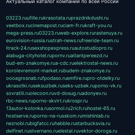
Актуальный каталог компаний по всей России
03223.ru
ufille.ru
krasotata.ru
prazdnikdushi.ru
veetbox.ru
cinemapost.ru
ciam-fr.ru
kraft-you.ru
mega-press.ru
03223.ru
web-explore.ru
rastenuya.ru
eurovision-russia.ru
strah-news.ru
freeride-team.ru
itrack-24.ru
sexshopexpress.ru
autostudiopro.ru
alabuga-cityhotel.ru
pornv.ru
atlantpereezd.ru
bud-em-znakomye.ru
a-cdc.ru
elektrostal-news.ru
korolevremont-market.ru
budem-znakomye.ru
oooagrosnab.ru
fpodaso.ru
emfire.ru
pro-otdelky.ru
ukrasotki.ru
seksuzbek.ru
seks-uzbek.ru
porno-vk.ru
sovratili.ru
olecoon.ru
vd-dosug.ru
adonyev.ru
rbc-news.ru
porno-skvirt.ru
krospr.ru
13autor-kolonka.ru
sormol.ru
2rich.ru
hostel-65.ru
hostserve.ru
porno-na-russkom.ru
mishinlab.ru
neznobi.ru
bigfatcc.ru
habble.ru
starbucksvia.ru
delfinet.ru
silvernano.ru
elestal.ru
vektor-doroga.ru