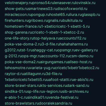
velotrenajery.ru
pronso54.ru
lenasever.ru
lovinskix.ru
show-pets.ru
smartnews03.ru
discofoxworld.ru
miraclecoon.ru
pongup.ru
hostel65.ru
liura.ru
glasspb.ru
firehunters.ru
gribowo.ru
gnalis.ru
bulkitula.ru
hometown-france.ru
1-xbeticricetc-1-xbetti-5.ru
shop-garena.ru
cricetc-1-xbetr-1-xbetcc-2.ru
one-life-story.ru
top-halyava.ru
accounts112.ru
poka-vse-doma-2.ru
3-d-file.ru
hahahaharms.ru
g2012.ru
tst-1.ru
shaggy-cat.ru
opsmgr.ru
ev-gallery.ru
g-2012.ru
ops-mgr.ru
accounts-112.ru
csm-demo.ru
poka-vse-doma2.ru
airgungames.ru
allseo-host.ru
tehosmotre.ru
varieta-yug.ru
cricetc1xbetr1xbetcc2.ru
raytor-d.ru
atillagunn.ru
3d-file.ru
1xbeticricetc1xbetti5.ru
uafoot-statti.ru
e-abis1c.ru
store-brawl-stars.ru
kts-services.ru
dark-sand.ru
sindika-01.ru
sp-life.ru
x-legion.ru
sib-archives.ru
e-abis-1-c.ru
sindika01.ru
venda-festival.ru
store-brawlstars.ru
dooraleksandria.ru