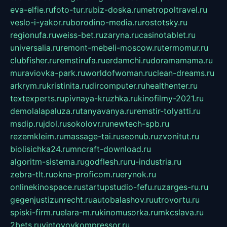
eva-elfie.ru
foto-tur.ru
biz-doska.ru
metropoltravel.ru
veslo-i-yakor.ru
borodino-media.ru
rostotsky.ru
regionufa.ru
weiss-bet.ru
zaryna.ru
casinotablet.ru
universalia.ru
remont-mebeli-moscow.ru
termomur.ru
clubfisher.ru
remstirufa.ru
erdamchi.ru
doramamama.ru
muraviovka-park.ru
worldofwoman.ru
clean-dreams.ru
arkrym.ru
kristinita.ru
dircomputer.ru
healthenter.ru
textexperts.ru
pivnaya-kruzhka.ru
kinofilmy-2021.ru
demolalapaluza.ru
tanyavanya.ru
remstir-tolyatti.ru
msdip.ru
jdol.ru
sokolovr.ru
newtech-spb.ru
rezemkleim.ru
massage-tai.ru
seonub.ru
zvonitut.ru
biolisichka24.ru
mncraft-download.ru
algoritm-sistema.ru
godflesh.ru
ru-industria.ru
zebra-tlt.ru
okna-proficom.ru
erynok.ru
onlinekinospace.ru
startupstudio-fefu.ru
zarges-ru.ru
gegenjustizunrecht.ru
autobalashov.ru
utrovortu.ru
spiski-firm.ru
elara-m.ru
kinomusorka.ru
mkcslava.ru
2bets.ru
vintovoykompressor.ru