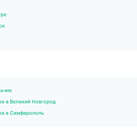
уре
ск
льчик
бки в Великий Новгород
ски в Симферополь