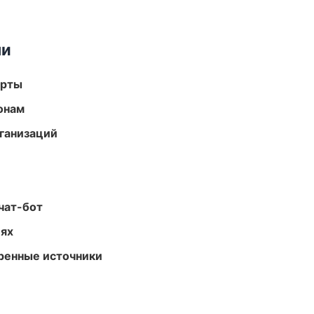
ми
арты
онам
ганизаций
чат-бот
иях
еренные источники