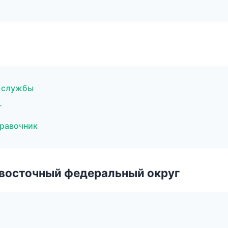
е службы
г
правочник
евосточный федеральный округ