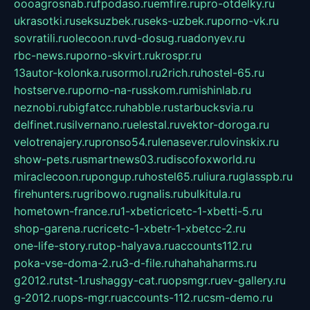
oooagrosnab.ru
fpodaso.ru
emfire.ru
pro-otdelky.ru
ukrasotki.ru
seksuzbek.ru
seks-uzbek.ru
porno-vk.ru
sovratili.ru
olecoon.ru
vd-dosug.ru
adonyev.ru
rbc-news.ru
porno-skvirt.ru
krospr.ru
13autor-kolonka.ru
sormol.ru
2rich.ru
hostel-65.ru
hostserve.ru
porno-na-russkom.ru
mishinlab.ru
neznobi.ru
bigfatcc.ru
habble.ru
starbucksvia.ru
delfinet.ru
silvernano.ru
elestal.ru
vektor-doroga.ru
velotrenajery.ru
pronso54.ru
lenasever.ru
lovinskix.ru
show-pets.ru
smartnews03.ru
discofoxworld.ru
miraclecoon.ru
pongup.ru
hostel65.ru
liura.ru
glasspb.ru
firehunters.ru
gribowo.ru
gnalis.ru
bulkitula.ru
hometown-france.ru
1-xbeticricetc-1-xbetti-5.ru
shop-garena.ru
cricetc-1-xbetr-1-xbetcc-2.ru
one-life-story.ru
top-halyava.ru
accounts112.ru
poka-vse-doma-2.ru
3-d-file.ru
hahahaharms.ru
g2012.ru
tst-1.ru
shaggy-cat.ru
opsmgr.ru
ev-gallery.ru
g-2012.ru
ops-mgr.ru
accounts-112.ru
csm-demo.ru