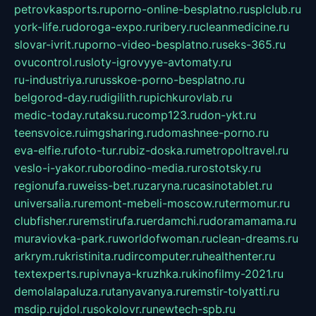
petrovkasports.ru
porno-online-besplatno.ru
splclub.ru
york-life.ru
doroga-expo.ru
ribery.ru
cleanmedicine.ru
slovar-ivrit.ru
porno-video-besplatno.ru
seks-365.ru
ovucontrol.ru
sloty-igrovyye-avtomaty.ru
ru-industriya.ru
russkoe-porno-besplatno.ru
belgorod-day.ru
digilith.ru
pichkurovlab.ru
medic-today.ru
taksu.ru
comp123.ru
don-ykt.ru
teensvoice.ru
imgsharing.ru
domashnee-porno.ru
eva-elfie.ru
foto-tur.ru
biz-doska.ru
metropoltravel.ru
veslo-i-yakor.ru
borodino-media.ru
rostotsky.ru
regionufa.ru
weiss-bet.ru
zaryna.ru
casinotablet.ru
universalia.ru
remont-mebeli-moscow.ru
termomur.ru
clubfisher.ru
remstirufa.ru
erdamchi.ru
doramamama.ru
muraviovka-park.ru
worldofwoman.ru
clean-dreams.ru
arkrym.ru
kristinita.ru
dircomputer.ru
healthenter.ru
textexperts.ru
pivnaya-kruzhka.ru
kinofilmy-2021.ru
demolalapaluza.ru
tanyavanya.ru
remstir-tolyatti.ru
msdip.ru
jdol.ru
sokolovr.ru
newtech-spb.ru