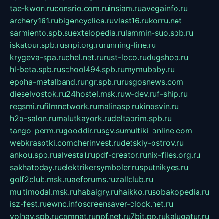
tae-kwon.ru
consrio.com.ru
insiam.ru
avegainfo.ru
archery161.ru
bigencyclica.ru
vlast16.ru
korru.net
sarmiento.spb.su
extelopedia.ru
lammin-suo.spb.ru
iskatour.spb.ru
snpi.org.ru
running-line.ru
krygeva-spa.ru
chel.net.ru
rust-loco.ru
dugshop.ru
hl-beta.spb.ru
school494.spb.ru
mymubaby.ru
epoha-metalband.ru
ngr.spb.ru
rusgosnews.com
dieselvostok.ru
24hostel.msk.ru
w-dev.ru
f-ship.ru
regsmi.ru
filmnetwork.ru
malinasp.ru
kinosvin.ru
h2o-salon.ru
malutkayork.ru
deltaprim.spb.ru
tango-perm.ru
gooddir.ru
sgv.su
multiki-online.com
webkrasotki.com
cherinvest.ru
detskiy-ostrov.ru
ankou.spb.ru
alvesta1.ru
pdf-creator.ru
nix-files.org.ru
sakhatoday.ru
elektrikersymboler.ru
sputnikyes.ru
golf2club.msk.ru
aeforums.ru
zallclub.ru
multimodal.msk.ru
habaigry.ru
haikko.ru
sobakopedia.ru
isz-fest.ru
ewnc.info
screensaver-clock.net.ru
volnav.spb.ru
comnat.ru
npf.net.ru
7bit.pp.ru
kalugatur.ru