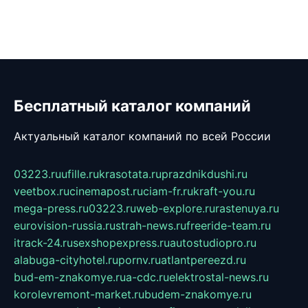
Бесплатный каталог компаний
Актуальный каталог компаний по всей России
03223.ru
ufille.ru
krasotata.ru
prazdnikdushi.ru
veetbox.ru
cinemapost.ru
ciam-fr.ru
kraft-you.ru
mega-press.ru
03223.ru
web-explore.ru
rastenuya.ru
eurovision-russia.ru
strah-news.ru
freeride-team.ru
itrack-24.ru
sexshopexpress.ru
autostudiopro.ru
alabuga-cityhotel.ru
pornv.ru
atlantpereezd.ru
bud-em-znakomye.ru
a-cdc.ru
elektrostal-news.ru
korolevremont-market.ru
budem-znakomye.ru