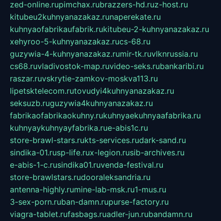
zed-online.ru
pimchax.ru
brazzers-hd.ru
z-host.ru
kitubeu2kuhnyanazakaz.ru
naperekate.ru
kuhnyaofabrikaufabrik.ru
kitubeu-2-kuhnyanazakaz.ru
xehyroo-5-kuhnyanazakaz.ru
cs-68.ru
guzywia-4-kuhnyanazakaz.ru
mir-tk.ru
vlknrussia.ru
cs68.ru
vladivostok-map.ru
video-seks.ru
bankaribi.ru
raszar.ru
vskrytie-zamkov-moskva113.ru
lipetsktelecom.ru
tovudyi4kuhnyanazakaz.ru
seksuzb.ru
guzywia4kuhnyanazakaz.ru
fabrikaofabrikaokuhny.ru
kuhnyaekuhnyaafabrika.ru
kuhnyaykuhnyayfabrika.ru
e-abis1c.ru
store-brawl-stars.ru
kts-services.ru
dark-sand.ru
sindika-01.ru
sp-life.ru
x-legion.ru
sib-archives.ru
e-abis-1-c.ru
sindika01.ru
venda-festival.ru
store-brawlstars.ru
dooraleksandria.ru
antenna-highly.ru
mine-lab-msk.ru
1-mus.ru
3-sex-porn.ru
ban-damn.ru
purse-factory.ru
viagra-tablet.ru
fasbags.ru
adler-jun.ru
bandamn.ru