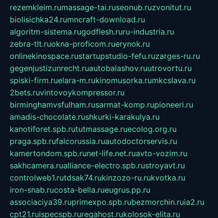
rezemkleim.ru
massage-tai.ru
seonub.ru
zvonitut.ru
biolisichka24.ru
mncraft-download.ru
algoritm-sistema.ru
godflesh.ru
ru-industria.ru
zebra-tlt.ru
okna-proficom.ru
erynok.ru
onlinekinospace.ru
startupstudio-fefu.ru
zarges-ru.ru
gegenjustizunrecht.ru
autobalashov.ru
utrovortu.ru
spiski-firm.ru
elara-m.ru
kinomusorka.ru
mkcslava.ru
2bets.ru
vintovoykompressor.ru
birminghamvsfulham.ru
sarmat-komp.ru
pioneeri.ru
amadis-chocolate.ru
shkurki-karakulya.ru
kanotiforet.spb.ru
tutmassage.ru
ecolog.org.ru
praga.spb.ru
falcorussia.ru
autodoctorservis.ru
kamertondom.spb.ru
net-life.net.ru
avto-vozim.ru
sakhcamera.ru
alliance-electro.spb.ru
stroyavt.ru
controlweb1.ru
tdsak74.ru
kinzozo-ru.ru
kvotka.ru
iron-snab.ru
costa-bella.ru
eugrus.pp.ru
associaciya39.ru
primexpo.spb.ru
bezmorchin.ru
ia2.ru
cpt21.ru
ispecspb.ru
regahost.ru
kolosok-elita.ru