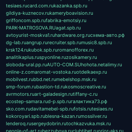
tesiaes.ru
card.com.ru
kazanka.spb.ru
gildiya-kuznecov.ru
kameryboavision.ru
griffoncom.spb.ru
fabrika-emotsiy.ru
PARK-MATROSOVA.RU
agat.spb.ru
avtoyurist-moskva1.ru
hardware.org.ru
схема-авто.рф
dg-lab.ru
angrup.ru
recruiter.spb.ru
music8.spb.ru
krsk124.ru
kubok.spb.ru
romanofforex.ru
analitikaplus.ru
spyonline.ru
zosikamery.ru
sloboda-ural.pp.ru
AUTO-COM.SU
hohota.net
alimy.ru
online-z.com
aromat-vostoka.ru
otdelkaexp.ru
mobilvest.ru
bbd.net.ru
mebelshop.msk.ru
smp-forum.ru
bastion-td.ru
kosmoscreative.ru
avrmotors.ru
art-galadesign.ru
tiffany-c.ru
ecostep-samara.ru
d-p.spb.ru
галактика73.рф
sko.com.ru
davitamebel-spb.ru
fotsis.ru
tesiaes.ru
kokoroyari.spb.ru
blesna-kazan.ru
mossilver.ru
lenderoq.ru
sergeydobrin.ru
tochkazvuka.msk.ru
people-of-art.ru
bezzubova.ru
clubtibet.ru
orior-aks.ru