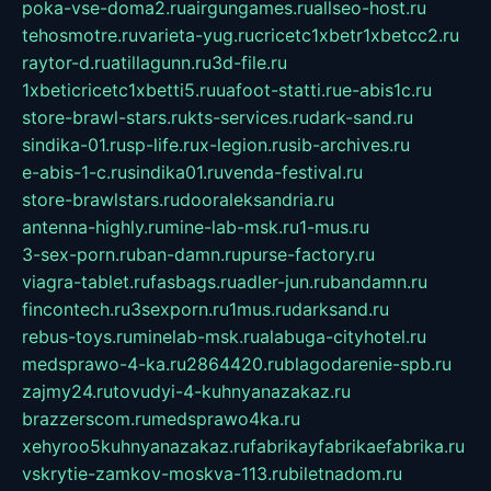
poka-vse-doma2.ru
airgungames.ru
allseo-host.ru
tehosmotre.ru
varieta-yug.ru
cricetc1xbetr1xbetcc2.ru
raytor-d.ru
atillagunn.ru
3d-file.ru
1xbeticricetc1xbetti5.ru
uafoot-statti.ru
e-abis1c.ru
store-brawl-stars.ru
kts-services.ru
dark-sand.ru
sindika-01.ru
sp-life.ru
x-legion.ru
sib-archives.ru
e-abis-1-c.ru
sindika01.ru
venda-festival.ru
store-brawlstars.ru
dooraleksandria.ru
antenna-highly.ru
mine-lab-msk.ru
1-mus.ru
3-sex-porn.ru
ban-damn.ru
purse-factory.ru
viagra-tablet.ru
fasbags.ru
adler-jun.ru
bandamn.ru
fincontech.ru
3sexporn.ru
1mus.ru
darksand.ru
rebus-toys.ru
minelab-msk.ru
alabuga-cityhotel.ru
medsprawo-4-ka.ru
2864420.ru
blagodarenie-spb.ru
zajmy24.ru
tovudyi-4-kuhnyanazakaz.ru
brazzerscom.ru
medsprawo4ka.ru
xehyroo5kuhnyanazakaz.ru
fabrikayfabrikaefabrika.ru
vskrytie-zamkov-moskva-113.ru
biletnadom.ru