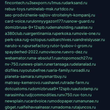
fincontech.ru
3sexporn.ru
1mus.ru
darksand.ru
rebus-toys.ru
minelab-msk.ru
rtdco.ru
seo-prodvizhenie-sajtov-stroitelnyh-kompanij.ru
card-voice.ru
rulonnyygazon177.ru
snow-guard.ru
domizbrusa-9x12spb.ru
demaholding.ru
aalse.ru
a380club.ru
argentinamia.ru
perkoka.ru
movie-one.ru
perk-oka.ru
g-octopus.ru
sibarchives.ru
andreislyusar.ru
naruto-x.ru
pursefactory.ru
tor-lyubov-i-grom.ru
spayderhed-2022.ru
movieone.ru
evro-dez.ru
webamator.ru
ma-absolut1.ru
avtopomosch27.ru
nv-750.ru
news-plain.ru
nertansaga.ru
delanalad.ru
dizfiles.ru
youtubefree.ru
aria-family.ru
roadli.ru
planeta-samara.ru
mysmartbuy.ru
matrasy-kemerovo.ru
ashanet.ru
trade-farm.ru
dotcustoms.ru
domizbrusa9x12spb.ru
autodamp.ru
narasimha.ru
djcommodities.ru
nv750.ru
x-ton.ru
newsplain.ru
cardvoice.ru
modopaper.ru
manunae.ru
gbget.ru
alfeihavsalnassr.ru
madoma.ru
tajuncos.ru