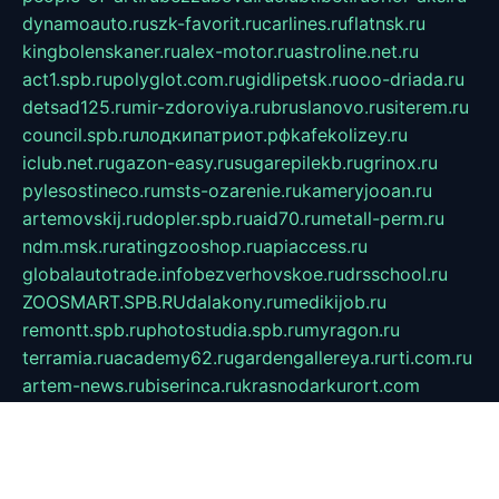
dynamoauto.ru
szk-favorit.ru
carlines.ru
flatnsk.ru
kingbolenskaner.ru
alex-motor.ru
astroline.net.ru
act1.spb.ru
polyglot.com.ru
gidlipetsk.ru
ooo-driada.ru
detsad125.ru
mir-zdoroviya.ru
bruslanovo.ru
siterem.ru
council.spb.ru
лодкипатриот.рф
kafekolizey.ru
iclub.net.ru
gazon-easy.ru
sugarepilekb.ru
grinox.ru
pylesostineco.ru
msts-ozarenie.ru
kameryjooan.ru
artemovskij.ru
dopler.spb.ru
aid70.ru
metall-perm.ru
ndm.msk.ru
ratingzooshop.ru
apiaccess.ru
globalautotrade.info
bezverhovskoe.ru
drsschool.ru
ZOOSMART.SPB.RU
dalakony.ru
medikijob.ru
remontt.spb.ru
photostudia.spb.ru
myragon.ru
terramia.ru
academy62.ru
gardengallereya.ru
rti.com.ru
artem-news.ru
biserinca.ru
krasnodarkurort.com
imshowtv.ru
mebel-v-tule.ru
mobtopik.ru
pcsecurity.net.ru
tool-sib.ru
multimetrunit.ru
sp-tour.ru
fan-cs.ru
santeh-russia.ru
symbian9.net.ru
DSHAIR.RU
tmmotors.spb.ru
xjocuricopii.com
musavtomat.msk.ru