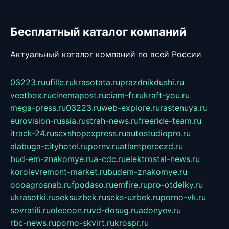
Бесплатный каталог компаний
Актуальный каталог компаний по всей России
03223.ru
ufille.ru
krasotata.ru
prazdnikdushi.ru
veetbox.ru
cinemapost.ru
ciam-fr.ru
kraft-you.ru
mega-press.ru
03223.ru
web-explore.ru
rastenuya.ru
eurovision-russia.ru
strah-news.ru
freeride-team.ru
itrack-24.ru
sexshopexpress.ru
autostudiopro.ru
alabuga-cityhotel.ru
pornv.ru
atlantpereezd.ru
bud-em-znakomye.ru
a-cdc.ru
elektrostal-news.ru
korolevremont-market.ru
budem-znakomye.ru
oooagrosnab.ru
fpodaso.ru
emfire.ru
pro-otdelky.ru
ukrasotki.ru
seksuzbek.ru
seks-uzbek.ru
porno-vk.ru
sovratili.ru
olecoon.ru
vd-dosug.ru
adonyev.ru
rbc-news.ru
porno-skvirt.ru
krospr.ru