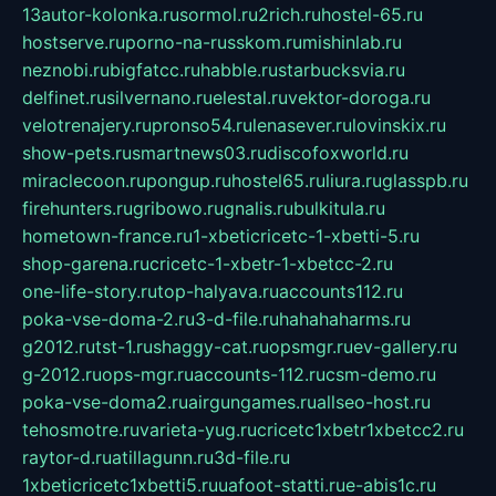
13autor-kolonka.ru
sormol.ru
2rich.ru
hostel-65.ru
hostserve.ru
porno-na-russkom.ru
mishinlab.ru
neznobi.ru
bigfatcc.ru
habble.ru
starbucksvia.ru
delfinet.ru
silvernano.ru
elestal.ru
vektor-doroga.ru
velotrenajery.ru
pronso54.ru
lenasever.ru
lovinskix.ru
show-pets.ru
smartnews03.ru
discofoxworld.ru
miraclecoon.ru
pongup.ru
hostel65.ru
liura.ru
glasspb.ru
firehunters.ru
gribowo.ru
gnalis.ru
bulkitula.ru
hometown-france.ru
1-xbeticricetc-1-xbetti-5.ru
shop-garena.ru
cricetc-1-xbetr-1-xbetcc-2.ru
one-life-story.ru
top-halyava.ru
accounts112.ru
poka-vse-doma-2.ru
3-d-file.ru
hahahaharms.ru
g2012.ru
tst-1.ru
shaggy-cat.ru
opsmgr.ru
ev-gallery.ru
g-2012.ru
ops-mgr.ru
accounts-112.ru
csm-demo.ru
poka-vse-doma2.ru
airgungames.ru
allseo-host.ru
tehosmotre.ru
varieta-yug.ru
cricetc1xbetr1xbetcc2.ru
raytor-d.ru
atillagunn.ru
3d-file.ru
1xbeticricetc1xbetti5.ru
uafoot-statti.ru
e-abis1c.ru