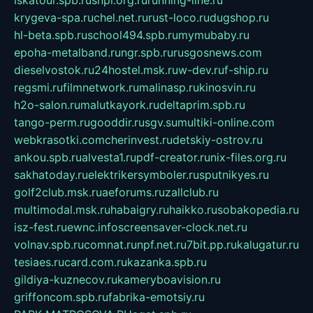
iskatour.spb.ru
snpi.org.ru
running-line.ru
krygeva-spa.ru
chel.net.ru
rust-loco.ru
dugshop.ru
hl-beta.spb.ru
school494.spb.ru
mymubaby.ru
epoha-metalband.ru
ngr.spb.ru
rusgosnews.com
dieselvostok.ru
24hostel.msk.ru
w-dev.ru
f-ship.ru
regsmi.ru
filmnetwork.ru
malinasp.ru
kinosvin.ru
h2o-salon.ru
malutkayork.ru
deltaprim.spb.ru
tango-perm.ru
gooddir.ru
sgv.su
multiki-online.com
webkrasotki.com
cherinvest.ru
detskiy-ostrov.ru
ankou.spb.ru
alvesta1.ru
pdf-creator.ru
nix-files.org.ru
sakhatoday.ru
elektrikersymboler.ru
sputnikyes.ru
golf2club.msk.ru
aeforums.ru
zallclub.ru
multimodal.msk.ru
habaigry.ru
haikko.ru
sobakopedia.ru
isz-fest.ru
ewnc.info
screensaver-clock.net.ru
volnav.spb.ru
comnat.ru
npf.net.ru
7bit.pp.ru
kalugatur.ru
tesiaes.ru
card.com.ru
kazanka.spb.ru
gildiya-kuznecov.ru
kameryboavision.ru
griffoncom.spb.ru
fabrika-emotsiy.ru