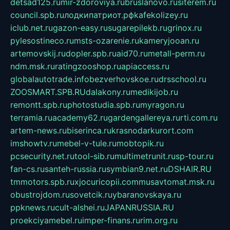
detsad125.ru
mir-zdoroviya.ru
bruslanovo.ru
siterem.ru
council.spb.ru
лодкипатриот.рф
kafekolizey.ru
iclub.net.ru
gazon-easy.ru
sugarepilekb.ru
grinox.ru
pylesostineco.ru
msts-ozarenie.ru
kameryjooan.ru
artemovskij.ru
dopler.spb.ru
aid70.ru
metall-perm.ru
ndm.msk.ru
ratingzooshop.ru
apiaccess.ru
globalautotrade.info
bezverhovskoe.ru
drsschool.ru
ZOOSMART.SPB.RU
dalakony.ru
medikijob.ru
remontt.spb.ru
photostudia.spb.ru
myragon.ru
terramia.ru
academy62.ru
gardengallereya.ru
rti.com.ru
artem-news.ru
biserinca.ru
krasnodarkurort.com
imshowtv.ru
mebel-v-tule.ru
mobtopik.ru
pcsecurity.net.ru
tool-sib.ru
multimetrunit.ru
sp-tour.ru
fan-cs.ru
santeh-russia.ru
symbian9.net.ru
DSHAIR.RU
tmmotors.spb.ru
xjocuricopii.com
musavtomat.msk.ru
obustrojdom.ru
sovetcik.ru
ybaranovskaya.ru
ppknews.ru
cult-alshei.ru
JAPANRUSSIA.RU
proekciyamebel.ru
imper-finans.ru
rim.org.ru