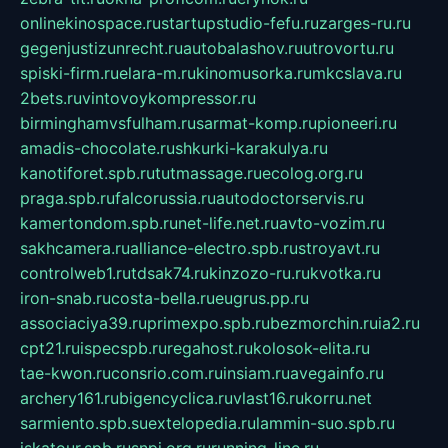
onlinekinospace.ru
startupstudio-fefu.ru
zarges-ru.ru
gegenjustizunrecht.ru
autobalashov.ru
utrovortu.ru
spiski-firm.ru
elara-m.ru
kinomusorka.ru
mkcslava.ru
2bets.ru
vintovoykompressor.ru
birminghamvsfulham.ru
sarmat-komp.ru
pioneeri.ru
amadis-chocolate.ru
shkurki-karakulya.ru
kanotiforet.spb.ru
tutmassage.ru
ecolog.org.ru
praga.spb.ru
falcorussia.ru
autodoctorservis.ru
kamertondom.spb.ru
net-life.net.ru
avto-vozim.ru
sakhcamera.ru
alliance-electro.spb.ru
stroyavt.ru
controlweb1.ru
tdsak74.ru
kinzozo-ru.ru
kvotka.ru
iron-snab.ru
costa-bella.ru
eugrus.pp.ru
associaciya39.ru
primexpo.spb.ru
bezmorchin.ru
ia2.ru
cpt21.ru
ispecspb.ru
regahost.ru
kolosok-elita.ru
tae-kwon.ru
consrio.com.ru
insiam.ru
avegainfo.ru
archery161.ru
bigencyclica.ru
vlast16.ru
korru.net
sarmiento.spb.su
extelopedia.ru
lammin-suo.spb.ru