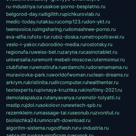
ru-industriya.ru
russkoe-porno-besplatno.ru
belgorod-day.ru
digilith.ru
pichkurovlab.ru
medic-today.ru
taksu.ru
comp123.ru
don-ykt.ru
teensvoice.ru
imgsharing.ru
domashnee-porno.ru
eva-elfie.ru
foto-tur.ru
biz-doska.ru
metropoltravel.ru
veslo-i-yakor.ru
borodino-media.ru
rostotsky.ru
regionufa.ru
weiss-bet.ru
zaryna.ru
casinotablet.ru
universalia.ru
remont-mebeli-moscow.ru
termomur.ru
clubfisher.ru
remstirufa.ru
erdamchi.ru
doramamama.ru
muraviovka-park.ru
worldofwoman.ru
clean-dreams.ru
arkrym.ru
kristinita.ru
dircomputer.ru
healthenter.ru
textexperts.ru
pivnaya-kruzhka.ru
kinofilmy-2021.ru
demolalapaluza.ru
tanyavanya.ru
remstir-tolyatti.ru
msdip.ru
jdol.ru
sokolovr.ru
newtech-spb.ru
rezemkleim.ru
massage-tai.ru
seonub.ru
zvonitut.ru
biolisichka24.ru
mncraft-download.ru
algoritm-sistema.ru
godflesh.ru
ru-industria.ru
zebra-tlt.ru
okna-proficom.ru
erynok.ru