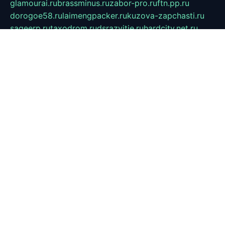
glamourai.ru
brassminus.ru
zabor-pro.ru
ftn.pp.ru
dorogoe58.ru
laimengpacker.ru
kuzova-zapchasti.ru
sageerp.ru
taxodrom.ru
dsrazvitie.ru
hardcity.net.ru
ratinghomegames.ru
topservice25.ru
gubernyan.ru
gtglasslined.ru
ii4.ru
tssport.spb.ru
andorra24.com
blackwallstreet.ru
oboimos.ru
optim-doors.com.ru
ikuch.ru
nycr.org.ru
npa21.ru
vremya-ch.spb.ru
desert000.ru
ivtorgi.ru
ifiori.ru
catalog-statei.ru
dcv.org.ru
spetsmaster174.ru
ipkameryhiseeu.ru
dum26.ru
ruspol.spb.ru
fr-opendp.ru
kam-solnyshko.ru
cheyenne-arapaho.ru
sevzapmetal.spb.ru
ted-lapidus.spb.ru
parasite-eliminator.ru
sigma-complete.ru
modernworld.ru
dama-moda.ru
eholot-group.ru
sk-nvkz.ru
DRONGOLD.RU
democratia2.ru
i-farmer.ru
mass-sport.org
jablonex.spb.ru
bookmess.ru
linkword.ru
refineua.com.ru
cs-spec.net.ru
altay-mebel.ru
DNK-THEATRE.RU
mechaniks.spb.ru
ipcamtechage.ru