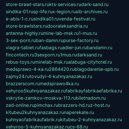
store-brawl-stars.ru
kts-services.ru
dark-sand.ru
sindika-01.ru
sp-life.ru
x-legion.ru
sib-archives.ru
e-abis-1-c.ru
sindika01.ru
venda-festival.ru
store-brawlstars.ru
dooraleksandria.ru
antenna-highly.ru
mine-lab-msk.ru
1-mus.ru
3-sex-porn.ru
ban-damn.ru
purse-factory.ru
viagra-tablet.ru
fasbags.ru
adler-jun.ru
bandamn.ru
fincontech.ru
3sexporn.ru
1mus.ru
darksand.ru
rebus-toys.ru
minelab-msk.ru
alabuga-cityhotel.ru
medsprawo-4-ka.ru
2864420.ru
blagodarenie-spb.ru
zajmy24.ru
tovudyi-4-kuhnyanazakaz.ru
brazzerscom.ru
medsprawo4ka.ru
xehyroo5kuhnyanazakaz.ru
fabrikayfabrikaefabrika.ru
vskrytie-zamkov-moskva-113.ru
biletnadom.ru
zed-online.ru
pimchax.ru
brazzers-hd.ru
z-host.ru
kitubeu2kuhnyanazakaz.ru
naperekate.ru
kuhnyaofabrikaufabrik.ru
kitubeu-2-kuhnyanazakaz.ru
xehyroo-5-kuhnyanazakaz.ru
cs-68.ru