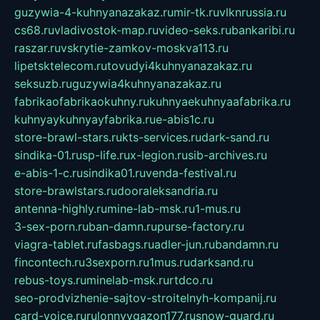
guzywia-4-kuhnyanazakaz.ru
mir-tk.ru
vlknrussia.ru
cs68.ru
vladivostok-map.ru
video-seks.ru
bankaribi.ru
raszar.ru
vskrytie-zamkov-moskva113.ru
lipetsktelecom.ru
tovudyi4kuhnyanazakaz.ru
seksuzb.ru
guzywia4kuhnyanazakaz.ru
fabrikaofabrikaokuhny.ru
kuhnyaekuhnyaafabrika.ru
kuhnyaykuhnyayfabrika.ru
e-abis1c.ru
store-brawl-stars.ru
kts-services.ru
dark-sand.ru
sindika-01.ru
sp-life.ru
x-legion.ru
sib-archives.ru
e-abis-1-c.ru
sindika01.ru
venda-festival.ru
store-brawlstars.ru
dooraleksandria.ru
antenna-highly.ru
mine-lab-msk.ru
1-mus.ru
3-sex-porn.ru
ban-damn.ru
purse-factory.ru
viagra-tablet.ru
fasbags.ru
adler-jun.ru
bandamn.ru
fincontech.ru
3sexporn.ru
1mus.ru
darksand.ru
rebus-toys.ru
minelab-msk.ru
rtdco.ru
seo-prodvizhenie-sajtov-stroitelnyh-kompanij.ru
card-voice.ru
rulonnyygazon177.ru
snow-guard.ru