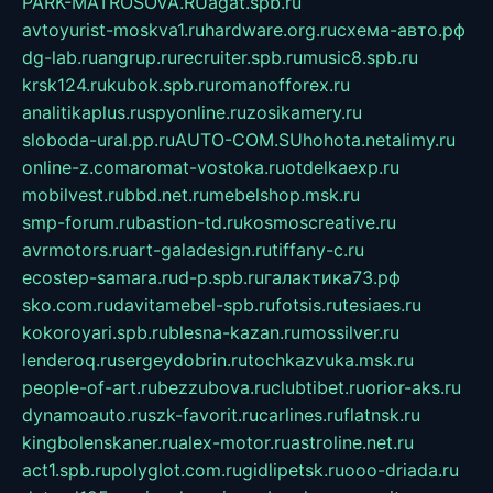
PARK-MATROSOVA.RU
agat.spb.ru
avtoyurist-moskva1.ru
hardware.org.ru
схема-авто.рф
dg-lab.ru
angrup.ru
recruiter.spb.ru
music8.spb.ru
krsk124.ru
kubok.spb.ru
romanofforex.ru
analitikaplus.ru
spyonline.ru
zosikamery.ru
sloboda-ural.pp.ru
AUTO-COM.SU
hohota.net
alimy.ru
online-z.com
aromat-vostoka.ru
otdelkaexp.ru
mobilvest.ru
bbd.net.ru
mebelshop.msk.ru
smp-forum.ru
bastion-td.ru
kosmoscreative.ru
avrmotors.ru
art-galadesign.ru
tiffany-c.ru
ecostep-samara.ru
d-p.spb.ru
галактика73.рф
sko.com.ru
davitamebel-spb.ru
fotsis.ru
tesiaes.ru
kokoroyari.spb.ru
blesna-kazan.ru
mossilver.ru
lenderoq.ru
sergeydobrin.ru
tochkazvuka.msk.ru
people-of-art.ru
bezzubova.ru
clubtibet.ru
orior-aks.ru
dynamoauto.ru
szk-favorit.ru
carlines.ru
flatnsk.ru
kingbolenskaner.ru
alex-motor.ru
astroline.net.ru
act1.spb.ru
polyglot.com.ru
gidlipetsk.ru
ooo-driada.ru