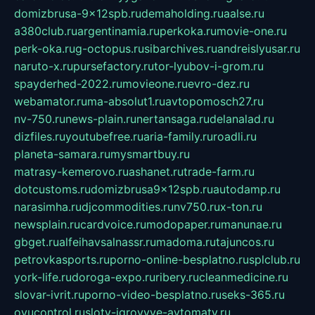
domizbrusa-9x12spb.ru
demaholding.ru
aalse.ru
a380club.ru
argentinamia.ru
perkoka.ru
movie-one.ru
perk-oka.ru
g-octopus.ru
sibarchives.ru
andreislyusar.ru
naruto-x.ru
pursefactory.ru
tor-lyubov-i-grom.ru
spayderhed-2022.ru
movieone.ru
evro-dez.ru
webamator.ru
ma-absolut1.ru
avtopomosch27.ru
nv-750.ru
news-plain.ru
nertansaga.ru
delanalad.ru
dizfiles.ru
youtubefree.ru
aria-family.ru
roadli.ru
planeta-samara.ru
mysmartbuy.ru
matrasy-kemerovo.ru
ashanet.ru
trade-farm.ru
dotcustoms.ru
domizbrusa9x12spb.ru
autodamp.ru
narasimha.ru
djcommodities.ru
nv750.ru
x-ton.ru
newsplain.ru
cardvoice.ru
modopaper.ru
manunae.ru
gbget.ru
alfeihavsalnassr.ru
madoma.ru
tajuncos.ru
petrovkasports.ru
porno-online-besplatno.ru
splclub.ru
york-life.ru
doroga-expo.ru
ribery.ru
cleanmedicine.ru
slovar-ivrit.ru
porno-video-besplatno.ru
seks-365.ru
ovucontrol.ru
sloty-igrovyye-avtomaty.ru