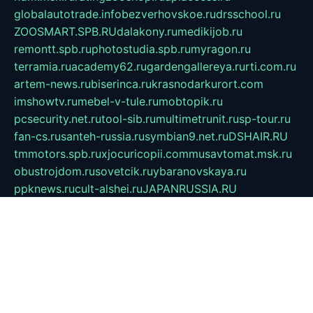
globalautotrade.info
bezverhovskoe.ru
drsschool.ru
ZOOSMART.SPB.RU
dalakony.ru
medikijob.ru
remontt.spb.ru
photostudia.spb.ru
myragon.ru
terramia.ru
academy62.ru
gardengallereya.ru
rti.com.ru
artem-news.ru
biserinca.ru
krasnodarkurort.com
imshowtv.ru
mebel-v-tule.ru
mobtopik.ru
pcsecurity.net.ru
tool-sib.ru
multimetrunit.ru
sp-tour.ru
fan-cs.ru
santeh-russia.ru
symbian9.net.ru
DSHAIR.RU
tmmotors.spb.ru
xjocuricopii.com
musavtomat.msk.ru
obustrojdom.ru
sovetcik.ru
ybaranovskaya.ru
ppknews.ru
cult-alshei.ru
JAPANRUSSIA.RU
proekciyamebel.ru
imper-finans.ru
rim.org.ru
glamourai.ru
brassminus.ru
zabor-pro.ru
ftn.pp.ru
dorogoe58.ru
laimengpacker.ru
kuzova-zapchasti.ru
sageerp.ru
taxodrom.ru
dsrazvitie.ru
hardcity.net.ru
ratinghomegames.ru
topservice25.ru
gubernyan.ru
gtglasslined.ru
ii4.ru
tssport.spb.ru
andorra24.com
blackwallstreet.ru
oboimos.ru
optim-doors.com.ru