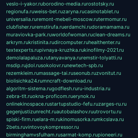
veslo-i-yakor.ru
borodino-media.ru
rostotsky.ru
regionufa.ru
weiss-bet.ru
zaryna.ru
casinotablet.ru
universalia.ru
remont-mebeli-moscow.ru
termomur.ru
clubfisher.ru
remstirufa.ru
erdamchi.ru
doramamama.ru
muraviovka-park.ru
worldofwoman.ru
clean-dreams.ru
arkrym.ru
kristinita.ru
dircomputer.ru
healthenter.ru
textexperts.ru
pivnaya-kruzhka.ru
kinofilmy-2021.ru
demolalapaluza.ru
tanyavanya.ru
remstir-tolyatti.ru
msdip.ru
jdol.ru
sokolovr.ru
newtech-spb.ru
rezemkleim.ru
massage-tai.ru
seonub.ru
zvonitut.ru
biolisichka24.ru
mncraft-download.ru
algoritm-sistema.ru
godflesh.ru
ru-industria.ru
zebra-tlt.ru
okna-proficom.ru
erynok.ru
onlinekinospace.ru
startupstudio-fefu.ru
zarges-ru.ru
gegenjustizunrecht.ru
autobalashov.ru
utrovortu.ru
spiski-firm.ru
elara-m.ru
kinomusorka.ru
mkcslava.ru
2bets.ru
vintovoykompressor.ru
birminghamvsfulham.ru
sarmat-komp.ru
pioneeri.ru