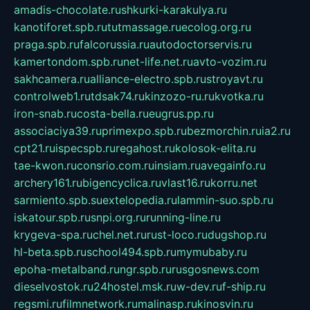
amadis-chocolate.ru
shkurki-karakulya.ru
kanotiforet.spb.ru
tutmassage.ru
ecolog.org.ru
praga.spb.ru
falcorussia.ru
autodoctorservis.ru
kamertondom.spb.ru
net-life.net.ru
avto-vozim.ru
sakhcamera.ru
alliance-electro.spb.ru
stroyavt.ru
controlweb1.ru
tdsak74.ru
kinzozo-ru.ru
kvotka.ru
iron-snab.ru
costa-bella.ru
eugrus.pp.ru
associaciya39.ru
primexpo.spb.ru
bezmorchin.ru
ia2.ru
cpt21.ru
ispecspb.ru
regahost.ru
kolosok-elita.ru
tae-kwon.ru
consrio.com.ru
insiam.ru
avegainfo.ru
archery161.ru
bigencyclica.ru
vlast16.ru
korru.net
sarmiento.spb.su
extelopedia.ru
lammin-suo.spb.ru
iskatour.spb.ru
snpi.org.ru
running-line.ru
krygeva-spa.ru
chel.net.ru
rust-loco.ru
dugshop.ru
hl-beta.spb.ru
school494.spb.ru
mymubaby.ru
epoha-metalband.ru
ngr.spb.ru
rusgosnews.com
dieselvostok.ru
24hostel.msk.ru
w-dev.ru
f-ship.ru
regsmi.ru
filmnetwork.ru
malinasp.ru
kinosvin.ru