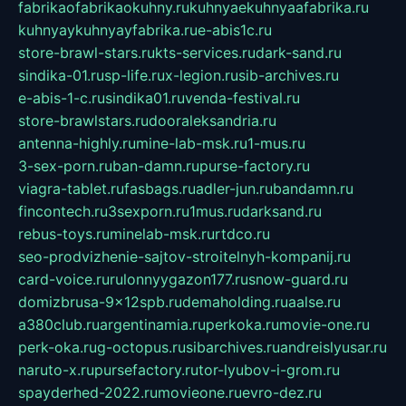
fabrikaofabrikaokuhny.ru
kuhnyaekuhnyaafabrika.ru
kuhnyaykuhnyayfabrika.ru
e-abis1c.ru
store-brawl-stars.ru
kts-services.ru
dark-sand.ru
sindika-01.ru
sp-life.ru
x-legion.ru
sib-archives.ru
e-abis-1-c.ru
sindika01.ru
venda-festival.ru
store-brawlstars.ru
dooraleksandria.ru
antenna-highly.ru
mine-lab-msk.ru
1-mus.ru
3-sex-porn.ru
ban-damn.ru
purse-factory.ru
viagra-tablet.ru
fasbags.ru
adler-jun.ru
bandamn.ru
fincontech.ru
3sexporn.ru
1mus.ru
darksand.ru
rebus-toys.ru
minelab-msk.ru
rtdco.ru
seo-prodvizhenie-sajtov-stroitelnyh-kompanij.ru
card-voice.ru
rulonnyygazon177.ru
snow-guard.ru
domizbrusa-9x12spb.ru
demaholding.ru
aalse.ru
a380club.ru
argentinamia.ru
perkoka.ru
movie-one.ru
perk-oka.ru
g-octopus.ru
sibarchives.ru
andreislyusar.ru
naruto-x.ru
pursefactory.ru
tor-lyubov-i-grom.ru
spayderhed-2022.ru
movieone.ru
evro-dez.ru