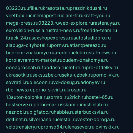
03223.ru
ufille.ru
krasotata.ru
prazdnikdushi.ru
veetbox.ru
cinemapost.ru
ciam-fr.ru
kraft-you.ru
mega-press.ru
03223.ru
web-explore.ru
rastenuya.ru
eurovision-russia.ru
strah-news.ru
freeride-team.ru
itrack-24.ru
sexshopexpress.ru
autostudiopro.ru
alabuga-cityhotel.ru
pornv.ru
atlantpereezd.ru
bud-em-znakomye.ru
a-cdc.ru
elektrostal-news.ru
korolevremont-market.ru
budem-znakomye.ru
oooagrosnab.ru
fpodaso.ru
emfire.ru
pro-otdelky.ru
ukrasotki.ru
seksuzbek.ru
seks-uzbek.ru
porno-vk.ru
sovratili.ru
olecoon.ru
vd-dosug.ru
adonyev.ru
rbc-news.ru
porno-skvirt.ru
krospr.ru
13autor-kolonka.ru
sormol.ru
2rich.ru
hostel-65.ru
hostserve.ru
porno-na-russkom.ru
mishinlab.ru
neznobi.ru
bigfatcc.ru
habble.ru
starbucksvia.ru
delfinet.ru
silvernano.ru
elestal.ru
vektor-doroga.ru
velotrenajery.ru
pronso54.ru
lenasever.ru
lovinskix.ru