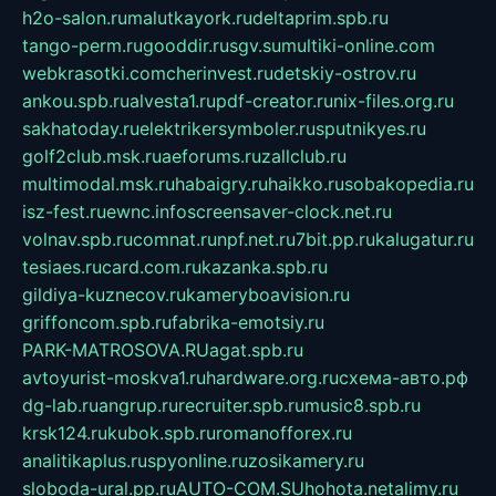
h2o-salon.ru
malutkayork.ru
deltaprim.spb.ru
tango-perm.ru
gooddir.ru
sgv.su
multiki-online.com
webkrasotki.com
cherinvest.ru
detskiy-ostrov.ru
ankou.spb.ru
alvesta1.ru
pdf-creator.ru
nix-files.org.ru
sakhatoday.ru
elektrikersymboler.ru
sputnikyes.ru
golf2club.msk.ru
aeforums.ru
zallclub.ru
multimodal.msk.ru
habaigry.ru
haikko.ru
sobakopedia.ru
isz-fest.ru
ewnc.info
screensaver-clock.net.ru
volnav.spb.ru
comnat.ru
npf.net.ru
7bit.pp.ru
kalugatur.ru
tesiaes.ru
card.com.ru
kazanka.spb.ru
gildiya-kuznecov.ru
kameryboavision.ru
griffoncom.spb.ru
fabrika-emotsiy.ru
PARK-MATROSOVA.RU
agat.spb.ru
avtoyurist-moskva1.ru
hardware.org.ru
схема-авто.рф
dg-lab.ru
angrup.ru
recruiter.spb.ru
music8.spb.ru
krsk124.ru
kubok.spb.ru
romanofforex.ru
analitikaplus.ru
spyonline.ru
zosikamery.ru
sloboda-ural.pp.ru
AUTO-COM.SU
hohota.net
alimy.ru