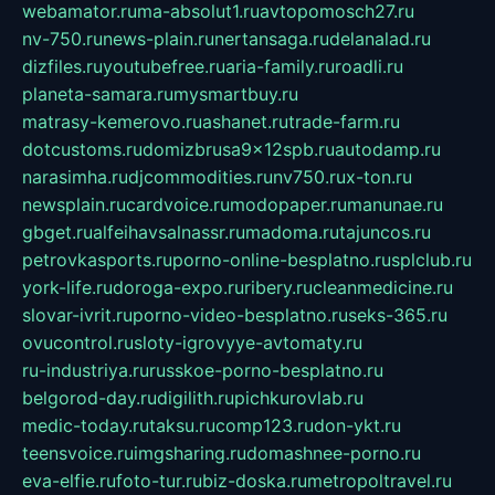
webamator.ru
ma-absolut1.ru
avtopomosch27.ru
nv-750.ru
news-plain.ru
nertansaga.ru
delanalad.ru
dizfiles.ru
youtubefree.ru
aria-family.ru
roadli.ru
planeta-samara.ru
mysmartbuy.ru
matrasy-kemerovo.ru
ashanet.ru
trade-farm.ru
dotcustoms.ru
domizbrusa9x12spb.ru
autodamp.ru
narasimha.ru
djcommodities.ru
nv750.ru
x-ton.ru
newsplain.ru
cardvoice.ru
modopaper.ru
manunae.ru
gbget.ru
alfeihavsalnassr.ru
madoma.ru
tajuncos.ru
petrovkasports.ru
porno-online-besplatno.ru
splclub.ru
york-life.ru
doroga-expo.ru
ribery.ru
cleanmedicine.ru
slovar-ivrit.ru
porno-video-besplatno.ru
seks-365.ru
ovucontrol.ru
sloty-igrovyye-avtomaty.ru
ru-industriya.ru
russkoe-porno-besplatno.ru
belgorod-day.ru
digilith.ru
pichkurovlab.ru
medic-today.ru
taksu.ru
comp123.ru
don-ykt.ru
teensvoice.ru
imgsharing.ru
domashnee-porno.ru
eva-elfie.ru
foto-tur.ru
biz-doska.ru
metropoltravel.ru