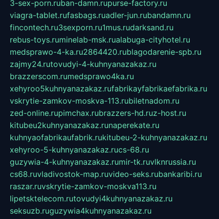
3-sex-porn.ru
ban-damn.ru
purse-factory.ru
viagra-tablet.ru
fasbags.ru
adler-jun.ru
bandamn.ru
fincontech.ru
3sexporn.ru
1mus.ru
darksand.ru
rebus-toys.ru
minelab-msk.ru
alabuga-cityhotel.ru
medsprawo-4-ka.ru
2864420.ru
blagodarenie-spb.ru
zajmy24.ru
tovudyi-4-kuhnyanazakaz.ru
brazzerscom.ru
medsprawo4ka.ru
xehyroo5kuhnyanazakaz.ru
fabrikayfabrikaefabrika.ru
vskrytie-zamkov-moskva-113.ru
biletnadom.ru
zed-online.ru
pimchax.ru
brazzers-hd.ru
z-host.ru
kitubeu2kuhnyanazakaz.ru
naperekate.ru
kuhnyaofabrikaufabrik.ru
kitubeu-2-kuhnyanazakaz.ru
xehyroo-5-kuhnyanazakaz.ru
cs-68.ru
guzywia-4-kuhnyanazakaz.ru
mir-tk.ru
vlknrussia.ru
cs68.ru
vladivostok-map.ru
video-seks.ru
bankaribi.ru
raszar.ru
vskrytie-zamkov-moskva113.ru
lipetsktelecom.ru
tovudyi4kuhnyanazakaz.ru
seksuzb.ru
guzywia4kuhnyanazakaz.ru