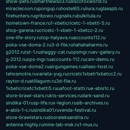
show-pets.ru
smartnews03.ru
discofoxworld.ru
miraclecoon.ru
pongup.ru
hostel65.ru
liura.ru
glasspb.ru
firehunters.ru
gribowo.ru
gnalis.ru
bulkitula.ru
hometown-france.ru
1-xbeticricetc-1-xbetti-5.ru
shop-garena.ru
cricetc-1-xbetr-1-xbetcc-2.ru
one-life-story.ru
top-halyava.ru
accounts112.ru
poka-vse-doma-2.ru
3-d-file.ru
hahahaharms.ru
g2012.ru
tst-1.ru
shaggy-cat.ru
opsmgr.ru
ev-gallery.ru
g-2012.ru
ops-mgr.ru
accounts-112.ru
csm-demo.ru
poka-vse-doma2.ru
airgungames.ru
allseo-host.ru
tehosmotre.ru
varieta-yug.ru
cricetc1xbetr1xbetcc2.ru
raytor-d.ru
atillagunn.ru
3d-file.ru
1xbeticricetc1xbetti5.ru
uafoot-statti.ru
e-abis1c.ru
store-brawl-stars.ru
kts-services.ru
dark-sand.ru
sindika-01.ru
sp-life.ru
x-legion.ru
sib-archives.ru
e-abis-1-c.ru
sindika01.ru
venda-festival.ru
store-brawlstars.ru
dooraleksandria.ru
antenna-highly.ru
mine-lab-msk.ru
1-mus.ru