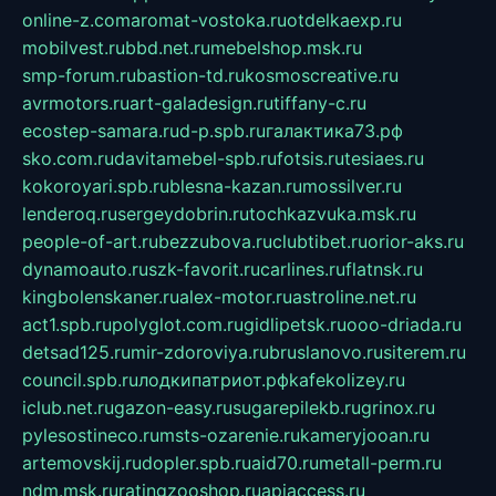
online-z.com
aromat-vostoka.ru
otdelkaexp.ru
mobilvest.ru
bbd.net.ru
mebelshop.msk.ru
smp-forum.ru
bastion-td.ru
kosmoscreative.ru
avrmotors.ru
art-galadesign.ru
tiffany-c.ru
ecostep-samara.ru
d-p.spb.ru
галактика73.рф
sko.com.ru
davitamebel-spb.ru
fotsis.ru
tesiaes.ru
kokoroyari.spb.ru
blesna-kazan.ru
mossilver.ru
lenderoq.ru
sergeydobrin.ru
tochkazvuka.msk.ru
people-of-art.ru
bezzubova.ru
clubtibet.ru
orior-aks.ru
dynamoauto.ru
szk-favorit.ru
carlines.ru
flatnsk.ru
kingbolenskaner.ru
alex-motor.ru
astroline.net.ru
act1.spb.ru
polyglot.com.ru
gidlipetsk.ru
ooo-driada.ru
detsad125.ru
mir-zdoroviya.ru
bruslanovo.ru
siterem.ru
council.spb.ru
лодкипатриот.рф
kafekolizey.ru
iclub.net.ru
gazon-easy.ru
sugarepilekb.ru
grinox.ru
pylesostineco.ru
msts-ozarenie.ru
kameryjooan.ru
artemovskij.ru
dopler.spb.ru
aid70.ru
metall-perm.ru
ndm.msk.ru
ratingzooshop.ru
apiaccess.ru