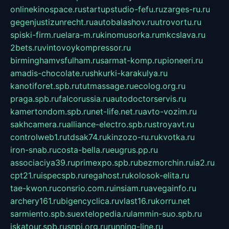
onlinekinospace.ru
startupstudio-fefu.ru
zarges-ru.ru
gegenjustizunrecht.ru
autobalashov.ru
utrovortu.ru
spiski-firm.ru
elara-m.ru
kinomusorka.ru
mkcslava.ru
2bets.ru
vintovoykompressor.ru
birminghamvsfulham.ru
sarmat-komp.ru
pioneeri.ru
amadis-chocolate.ru
shkurki-karakulya.ru
kanotiforet.spb.ru
tutmassage.ru
ecolog.org.ru
praga.spb.ru
falcorussia.ru
autodoctorservis.ru
kamertondom.spb.ru
net-life.net.ru
avto-vozim.ru
sakhcamera.ru
alliance-electro.spb.ru
stroyavt.ru
controlweb1.ru
tdsak74.ru
kinzozo-ru.ru
kvotka.ru
iron-snab.ru
costa-bella.ru
eugrus.pp.ru
associaciya39.ru
primexpo.spb.ru
bezmorchin.ru
ia2.ru
cpt21.ru
ispecspb.ru
regahost.ru
kolosok-elita.ru
tae-kwon.ru
consrio.com.ru
insiam.ru
avegainfo.ru
archery161.ru
bigencyclica.ru
vlast16.ru
korru.net
sarmiento.spb.su
extelopedia.ru
lammin-suo.spb.ru
iskatour.spb.ru
snpi.org.ru
running-line.ru