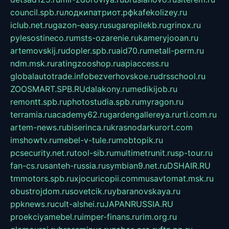
council.spb.ru
лодкипатриот.рф
kafekolizey.ru
iclub.net.ru
gazon-easy.ru
sugarepilekb.ru
grinox.ru
pylesostineco.ru
msts-ozarenie.ru
kameryjooan.ru
artemovskij.ru
dopler.spb.ru
aid70.ru
metall-perm.ru
ndm.msk.ru
ratingzooshop.ru
apiaccess.ru
globalautotrade.info
bezverhovskoe.ru
drsschool.ru
ZOOSMART.SPB.RU
dalakony.ru
medikijob.ru
remontt.spb.ru
photostudia.spb.ru
myragon.ru
terramia.ru
academy62.ru
gardengallereya.ru
rti.com.ru
artem-news.ru
biserinca.ru
krasnodarkurort.com
imshowtv.ru
mebel-v-tule.ru
mobtopik.ru
pcsecurity.net.ru
tool-sib.ru
multimetrunit.ru
sp-tour.ru
fan-cs.ru
santeh-russia.ru
symbian9.net.ru
DSHAIR.RU
tmmotors.spb.ru
xjocuricopii.com
musavtomat.msk.ru
obustrojdom.ru
sovetcik.ru
ybaranovskaya.ru
ppknews.ru
cult-alshei.ru
JAPANRUSSIA.RU
proekciyamebel.ru
imper-finans.ru
rim.org.ru