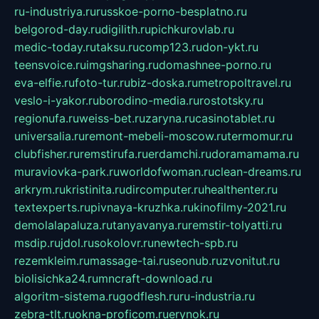
ru-industriya.ru
russkoe-porno-besplatno.ru
belgorod-day.ru
digilith.ru
pichkurovlab.ru
medic-today.ru
taksu.ru
comp123.ru
don-ykt.ru
teensvoice.ru
imgsharing.ru
domashnee-porno.ru
eva-elfie.ru
foto-tur.ru
biz-doska.ru
metropoltravel.ru
veslo-i-yakor.ru
borodino-media.ru
rostotsky.ru
regionufa.ru
weiss-bet.ru
zaryna.ru
casinotablet.ru
universalia.ru
remont-mebeli-moscow.ru
termomur.ru
clubfisher.ru
remstirufa.ru
erdamchi.ru
doramamama.ru
muraviovka-park.ru
worldofwoman.ru
clean-dreams.ru
arkrym.ru
kristinita.ru
dircomputer.ru
healthenter.ru
textexperts.ru
pivnaya-kruzhka.ru
kinofilmy-2021.ru
demolalapaluza.ru
tanyavanya.ru
remstir-tolyatti.ru
msdip.ru
jdol.ru
sokolovr.ru
newtech-spb.ru
rezemkleim.ru
massage-tai.ru
seonub.ru
zvonitut.ru
biolisichka24.ru
mncraft-download.ru
algoritm-sistema.ru
godflesh.ru
ru-industria.ru
zebra-tlt.ru
okna-proficom.ru
erynok.ru