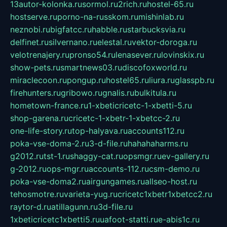
13autor-kolonka.ru
sormol.ru
2rich.ru
hostel-65.ru
hostserve.ru
porno-na-russkom.ru
mishinlab.ru
neznobi.ru
bigfatcc.ru
habble.ru
starbucksvia.ru
delfinet.ru
silvernano.ru
elestal.ru
vektor-doroga.ru
velotrenajery.ru
pronso54.ru
lenasever.ru
lovinskix.ru
show-pets.ru
smartnews03.ru
discofoxworld.ru
miraclecoon.ru
pongup.ru
hostel65.ru
liura.ru
glasspb.ru
firehunters.ru
gribowo.ru
gnalis.ru
bulkitula.ru
hometown-france.ru
1-xbeticricetc-1-xbetti-5.ru
shop-garena.ru
cricetc-1-xbetr-1-xbetcc-2.ru
one-life-story.ru
top-halyava.ru
accounts112.ru
poka-vse-doma-2.ru
3-d-file.ru
hahahaharms.ru
g2012.ru
tst-1.ru
shaggy-cat.ru
opsmgr.ru
ev-gallery.ru
g-2012.ru
ops-mgr.ru
accounts-112.ru
csm-demo.ru
poka-vse-doma2.ru
airgungames.ru
allseo-host.ru
tehosmotre.ru
varieta-yug.ru
cricetc1xbetr1xbetcc2.ru
raytor-d.ru
atillagunn.ru
3d-file.ru
1xbeticricetc1xbetti5.ru
uafoot-statti.ru
e-abis1c.ru