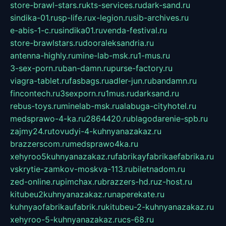
store-brawl-stars.ru
kts-services.ru
dark-sand.ru
sindika-01.ru
sp-life.ru
x-legion.ru
sib-archives.ru
e-abis-1-c.ru
sindika01.ru
venda-festival.ru
store-brawlstars.ru
dooraleksandria.ru
antenna-highly.ru
mine-lab-msk.ru
1-mus.ru
3-sex-porn.ru
ban-damn.ru
purse-factory.ru
viagra-tablet.ru
fasbags.ru
adler-jun.ru
bandamn.ru
fincontech.ru
3sexporn.ru
1mus.ru
darksand.ru
rebus-toys.ru
minelab-msk.ru
alabuga-cityhotel.ru
medsprawo-4-ka.ru
2864420.ru
blagodarenie-spb.ru
zajmy24.ru
tovudyi-4-kuhnyanazakaz.ru
brazzerscom.ru
medsprawo4ka.ru
xehyroo5kuhnyanazakaz.ru
fabrikayfabrikaefabrika.ru
vskrytie-zamkov-moskva-113.ru
biletnadom.ru
zed-online.ru
pimchax.ru
brazzers-hd.ru
z-host.ru
kitubeu2kuhnyanazakaz.ru
naperekate.ru
kuhnyaofabrikaufabrik.ru
kitubeu-2-kuhnyanazakaz.ru
xehyroo-5-kuhnyanazakaz.ru
cs-68.ru