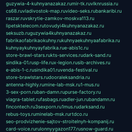
guzywia-4-kuhnyanazakaz.ru
mir-tk.ru
vlknrussia.ru
cs68.ru
vladivostok-map.ru
video-seks.ru
bankaribi.ru
raszar.ru
vskrytie-zamkov-moskva113.ru
lipetsktelecom.ru
tovudyi4kuhnyanazakaz.ru
seksuzb.ru
guzywia4kuhnyanazakaz.ru
fabrikaofabrikaokuhny.ru
kuhnyaekuhnyaafabrika.ru
kuhnyaykuhnyayfabrika.ru
e-abis1c.ru
store-brawl-stars.ru
kts-services.ru
dark-sand.ru
sindika-01.ru
sp-life.ru
x-legion.ru
sib-archives.ru
e-abis-1-c.ru
sindika01.ru
venda-festival.ru
store-brawlstars.ru
dooraleksandria.ru
antenna-highly.ru
mine-lab-msk.ru
1-mus.ru
3-sex-porn.ru
ban-damn.ru
purse-factory.ru
viagra-tablet.ru
fasbags.ru
adler-jun.ru
bandamn.ru
fincontech.ru
3sexporn.ru
1mus.ru
darksand.ru
rebus-toys.ru
minelab-msk.ru
rtdco.ru
seo-prodvizhenie-sajtov-stroitelnyh-kompanij.ru
card-voice.ru
rulonnyygazon177.ru
snow-guard.ru