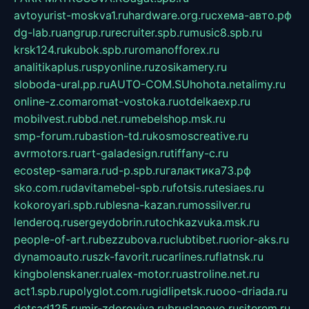
avtoyurist-moskva1.ru
hardware.org.ru
схема-авто.рф
dg-lab.ru
angrup.ru
recruiter.spb.ru
music8.spb.ru
krsk124.ru
kubok.spb.ru
romanofforex.ru
analitikaplus.ru
spyonline.ru
zosikamery.ru
sloboda-ural.pp.ru
AUTO-COM.SU
hohota.net
alimy.ru
online-z.com
aromat-vostoka.ru
otdelkaexp.ru
mobilvest.ru
bbd.net.ru
mebelshop.msk.ru
smp-forum.ru
bastion-td.ru
kosmoscreative.ru
avrmotors.ru
art-galadesign.ru
tiffany-c.ru
ecostep-samara.ru
d-p.spb.ru
галактика73.рф
sko.com.ru
davitamebel-spb.ru
fotsis.ru
tesiaes.ru
kokoroyari.spb.ru
blesna-kazan.ru
mossilver.ru
lenderoq.ru
sergeydobrin.ru
tochkazvuka.msk.ru
people-of-art.ru
bezzubova.ru
clubtibet.ru
orior-aks.ru
dynamoauto.ru
szk-favorit.ru
carlines.ru
flatnsk.ru
kingbolenskaner.ru
alex-motor.ru
astroline.net.ru
act1.spb.ru
polyglot.com.ru
gidlipetsk.ru
ooo-driada.ru
detsad125.ru
mir-zdoroviya.ru
bruslanovo.ru
siterem.ru