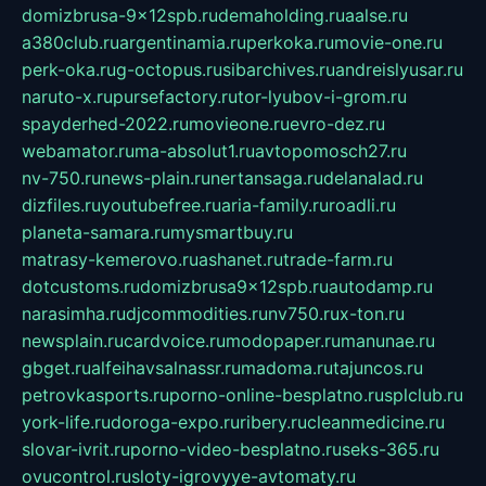
domizbrusa-9x12spb.ru
demaholding.ru
aalse.ru
a380club.ru
argentinamia.ru
perkoka.ru
movie-one.ru
perk-oka.ru
g-octopus.ru
sibarchives.ru
andreislyusar.ru
naruto-x.ru
pursefactory.ru
tor-lyubov-i-grom.ru
spayderhed-2022.ru
movieone.ru
evro-dez.ru
webamator.ru
ma-absolut1.ru
avtopomosch27.ru
nv-750.ru
news-plain.ru
nertansaga.ru
delanalad.ru
dizfiles.ru
youtubefree.ru
aria-family.ru
roadli.ru
planeta-samara.ru
mysmartbuy.ru
matrasy-kemerovo.ru
ashanet.ru
trade-farm.ru
dotcustoms.ru
domizbrusa9x12spb.ru
autodamp.ru
narasimha.ru
djcommodities.ru
nv750.ru
x-ton.ru
newsplain.ru
cardvoice.ru
modopaper.ru
manunae.ru
gbget.ru
alfeihavsalnassr.ru
madoma.ru
tajuncos.ru
petrovkasports.ru
porno-online-besplatno.ru
splclub.ru
york-life.ru
doroga-expo.ru
ribery.ru
cleanmedicine.ru
slovar-ivrit.ru
porno-video-besplatno.ru
seks-365.ru
ovucontrol.ru
sloty-igrovyye-avtomaty.ru