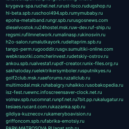
krygeva-spa.ru
chel.net.ru
rust-loco.ru
dugshop.ru
hl-beta.spb.ru
school494.spb.ru
mymubaby.ru
epoha-metalband.ru
ngr.spb.ru
rusgosnews.com
dieselvostok.ru
24hostel.msk.ru
w-dev.ru
f-ship.ru
regsmi.ru
filmnetwork.ru
malinasp.ru
kinosvin.ru
h2o-salon.ru
malutkayork.ru
deltaprim.spb.ru
tango-perm.ru
gooddir.ru
sgv.su
multiki-online.com
webkrasotki.com
cherinvest.ru
detskiy-ostrov.ru
ankou.spb.ru
alvesta1.ru
pdf-creator.ru
nix-files.org.ru
sakhatoday.ru
elektrikersymboler.ru
sputnikyes.ru
golf2club.msk.ru
aeforums.ru
zallclub.ru
multimodal.msk.ru
habaigry.ru
haikko.ru
sobakopedia.ru
isz-fest.ru
ewnc.info
screensaver-clock.net.ru
volnav.spb.ru
comnat.ru
npf.net.ru
7bit.pp.ru
kalugatur.ru
tesiaes.ru
card.com.ru
kazanka.spb.ru
gildiya-kuznecov.ru
kameryboavision.ru
griffoncom.spb.ru
fabrika-emotsiy.ru
PARK-MATROSOVA.RU
agat.spb.ru