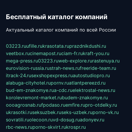
Бесплатный каталог компаний
Актуальный каталог компаний по всей России
03223.ru
ufille.ru
krasotata.ru
prazdnikdushi.ru
veetbox.ru
cinemapost.ru
ciam-fr.ru
kraft-you.ru
mega-press.ru
03223.ru
web-explore.ru
rastenuya.ru
eurovision-russia.ru
strah-news.ru
freeride-team.ru
itrack-24.ru
sexshopexpress.ru
autostudiopro.ru
alabuga-cityhotel.ru
pornv.ru
atlantpereezd.ru
bud-em-znakomye.ru
a-cdc.ru
elektrostal-news.ru
korolevremont-market.ru
budem-znakomye.ru
oooagrosnab.ru
fpodaso.ru
emfire.ru
pro-otdelky.ru
ukrasotki.ru
seksuzbek.ru
seks-uzbek.ru
porno-vk.ru
sovratili.ru
olecoon.ru
vd-dosug.ru
adonyev.ru
rbc-news.ru
porno-skvirt.ru
krospr.ru