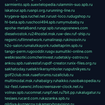
sarmiento.spb.su
extelopedia.ru
lammin-suo.spb.ru
iskatour.spb.ru
snpi.org.ru
running-line.ru
krygeva-spa.ru
chel.net.ru
rust-loco.ru
dugshop.ru
hl-beta.spb.ru
school494.spb.ru
mymubaby.ru
epoha-metalband.ru
ngr.spb.ru
rusgosnews.com
dieselvostok.ru
24hostel.msk.ru
w-dev.ru
f-ship.ru
regsmi.ru
filmnetwork.ru
malinasp.ru
kinosvin.ru
h2o-salon.ru
malutkayork.ru
deltaprim.spb.ru
tango-perm.ru
gooddir.ru
sgv.su
multiki-online.com
webkrasotki.com
cherinvest.ru
detskiy-ostrov.ru
ankou.spb.ru
alvesta1.ru
pdf-creator.ru
nix-files.org.ru
sakhatoday.ru
elektrikersymboler.ru
sputnikyes.ru
golf2club.msk.ru
aeforums.ru
zallclub.ru
multimodal.msk.ru
habaigry.ru
haikko.ru
sobakopedia.ru
isz-fest.ru
ewnc.info
screensaver-clock.net.ru
volnav.spb.ru
comnat.ru
npf.net.ru
7bit.pp.ru
kalugatur.ru
tesiaes.ru
card.com.ru
kazanka.spb.ru
gildiya-kuznecov.ru
kameryboavision.ru