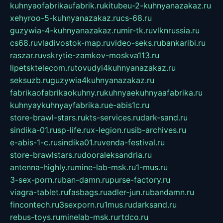
kuhnyaofabrikaufabrik.ru
kitubeu-2-kuhnyanazakaz.ru
xehyroo-5-kuhnyanazakaz.ru
cs-68.ru
guzywia-4-kuhnyanazakaz.ru
mir-tk.ru
vlknrussia.ru
cs68.ru
vladivostok-map.ru
video-seks.ru
bankaribi.ru
raszar.ru
vskrytie-zamkov-moskva113.ru
lipetsktelecom.ru
tovudyi4kuhnyanazakaz.ru
seksuzb.ru
guzywia4kuhnyanazakaz.ru
fabrikaofabrikaokuhny.ru
kuhnyaekuhnyaafabrika.ru
kuhnyaykuhnyayfabrika.ru
e-abis1c.ru
store-brawl-stars.ru
kts-services.ru
dark-sand.ru
sindika-01.ru
sp-life.ru
x-legion.ru
sib-archives.ru
e-abis-1-c.ru
sindika01.ru
venda-festival.ru
store-brawlstars.ru
dooraleksandria.ru
antenna-highly.ru
mine-lab-msk.ru
1-mus.ru
3-sex-porn.ru
ban-damn.ru
purse-factory.ru
viagra-tablet.ru
fasbags.ru
adler-jun.ru
bandamn.ru
fincontech.ru
3sexporn.ru
1mus.ru
darksand.ru
rebus-toys.ru
minelab-msk.ru
rtdco.ru