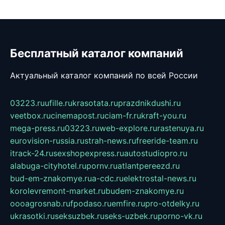
Бесплатный каталог компаний
Актуальный каталог компаний по всей России
03223.ru
ufille.ru
krasotata.ru
prazdnikdushi.ru
veetbox.ru
cinemapost.ru
ciam-fr.ru
kraft-you.ru
mega-press.ru
03223.ru
web-explore.ru
rastenuya.ru
eurovision-russia.ru
strah-news.ru
freeride-team.ru
itrack-24.ru
sexshopexpress.ru
autostudiopro.ru
alabuga-cityhotel.ru
pornv.ru
atlantpereezd.ru
bud-em-znakomye.ru
a-cdc.ru
elektrostal-news.ru
korolevremont-market.ru
budem-znakomye.ru
oooagrosnab.ru
fpodaso.ru
emfire.ru
pro-otdelky.ru
ukrasotki.ru
seksuzbek.ru
seks-uzbek.ru
porno-vk.ru