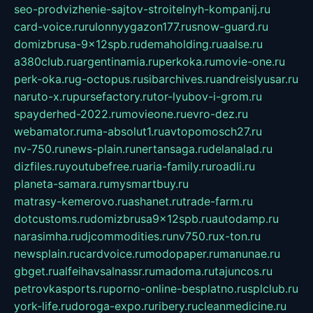
seo-prodvizhenie-sajtov-stroitelnyh-kompanij.ru
card-voice.ru
rulonnyygazon177.ru
snow-guard.ru
domizbrusa-9x12spb.ru
demaholding.ru
aalse.ru
a380club.ru
argentinamia.ru
perkoka.ru
movie-one.ru
perk-oka.ru
g-octopus.ru
sibarchives.ru
andreislyusar.ru
naruto-x.ru
pursefactory.ru
tor-lyubov-i-grom.ru
spayderhed-2022.ru
movieone.ru
evro-dez.ru
webamator.ru
ma-absolut1.ru
avtopomosch27.ru
nv-750.ru
news-plain.ru
nertansaga.ru
delanalad.ru
dizfiles.ru
youtubefree.ru
aria-family.ru
roadli.ru
planeta-samara.ru
mysmartbuy.ru
matrasy-kemerovo.ru
ashanet.ru
trade-farm.ru
dotcustoms.ru
domizbrusa9x12spb.ru
autodamp.ru
narasimha.ru
djcommodities.ru
nv750.ru
x-ton.ru
newsplain.ru
cardvoice.ru
modopaper.ru
manunae.ru
gbget.ru
alfeihavsalnassr.ru
madoma.ru
tajuncos.ru
petrovkasports.ru
porno-online-besplatno.ru
splclub.ru
york-life.ru
doroga-expo.ru
ribery.ru
cleanmedicine.ru