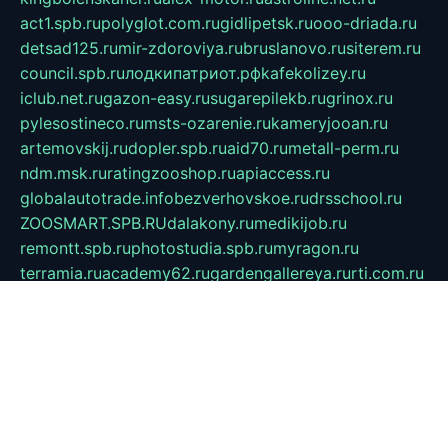
act1.spb.ru
polyglot.com.ru
gidlipetsk.ru
ooo-driada.ru
detsad125.ru
mir-zdoroviya.ru
bruslanovo.ru
siterem.ru
council.spb.ru
лодкипатриот.рф
kafekolizey.ru
iclub.net.ru
gazon-easy.ru
sugarepilekb.ru
grinox.ru
pylesostineco.ru
msts-ozarenie.ru
kameryjooan.ru
artemovskij.ru
dopler.spb.ru
aid70.ru
metall-perm.ru
ndm.msk.ru
ratingzooshop.ru
apiaccess.ru
globalautotrade.info
bezverhovskoe.ru
drsschool.ru
ZOOSMART.SPB.RU
dalakony.ru
medikijob.ru
remontt.spb.ru
photostudia.spb.ru
myragon.ru
terramia.ru
academy62.ru
gardengallereya.ru
rti.com.ru
artem-news.ru
biserinca.ru
krasnodarkurort.com
imshowtv.ru
mebel-v-tule.ru
mobtopik.ru
pcsecurity.net.ru
tool-sib.ru
multimetrunit.ru
sp-tour.ru
fan-cs.ru
santeh-russia.ru
symbian9.net.ru
DSHAIR.RU
tmmotors.spb.ru
xjocuricopii.com
musavtomat.msk.ru
obustrojdom.ru
sovetcik.ru
ybaranovskaya.ru