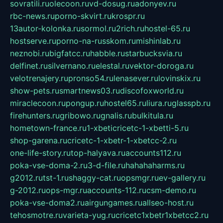
sovratili.ru
olecoon.ru
vd-dosug.ru
adonyev.ru
rbc-news.ru
porno-skvirt.ru
krospr.ru
13autor-kolonka.ru
sormol.ru
2rich.ru
hostel-65.ru
hostserve.ru
porno-na-russkom.ru
mishinlab.ru
neznobi.ru
bigfatcc.ru
habble.ru
starbucksvia.ru
delfinet.ru
silvernano.ru
elestal.ru
vektor-doroga.ru
velotrenajery.ru
pronso54.ru
lenasever.ru
lovinskix.ru
show-pets.ru
smartnews03.ru
discofoxworld.ru
miraclecoon.ru
pongup.ru
hostel65.ru
liura.ru
glasspb.ru
firehunters.ru
gribowo.ru
gnalis.ru
bulkitula.ru
hometown-france.ru
1-xbeticricetc-1-xbetti-5.ru
shop-garena.ru
cricetc-1-xbetr-1-xbetcc-2.ru
one-life-story.ru
top-halyava.ru
accounts112.ru
poka-vse-doma-2.ru
3-d-file.ru
hahahaharms.ru
g2012.ru
tst-1.ru
shaggy-cat.ru
opsmgr.ru
ev-gallery.ru
g-2012.ru
ops-mgr.ru
accounts-112.ru
csm-demo.ru
poka-vse-doma2.ru
airgungames.ru
allseo-host.ru
tehosmotre.ru
varieta-yug.ru
cricetc1xbetr1xbetcc2.ru