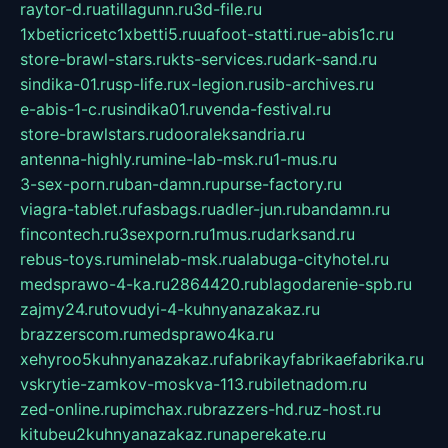
raytor-d.ru
atillagunn.ru
3d-file.ru
1xbeticricetc1xbetti5.ru
uafoot-statti.ru
e-abis1c.ru
store-brawl-stars.ru
kts-services.ru
dark-sand.ru
sindika-01.ru
sp-life.ru
x-legion.ru
sib-archives.ru
e-abis-1-c.ru
sindika01.ru
venda-festival.ru
store-brawlstars.ru
dooraleksandria.ru
antenna-highly.ru
mine-lab-msk.ru
1-mus.ru
3-sex-porn.ru
ban-damn.ru
purse-factory.ru
viagra-tablet.ru
fasbags.ru
adler-jun.ru
bandamn.ru
fincontech.ru
3sexporn.ru
1mus.ru
darksand.ru
rebus-toys.ru
minelab-msk.ru
alabuga-cityhotel.ru
medsprawo-4-ka.ru
2864420.ru
blagodarenie-spb.ru
zajmy24.ru
tovudyi-4-kuhnyanazakaz.ru
brazzerscom.ru
medsprawo4ka.ru
xehyroo5kuhnyanazakaz.ru
fabrikayfabrikaefabrika.ru
vskrytie-zamkov-moskva-113.ru
biletnadom.ru
zed-online.ru
pimchax.ru
brazzers-hd.ru
z-host.ru
kitubeu2kuhnyanazakaz.ru
naperekate.ru