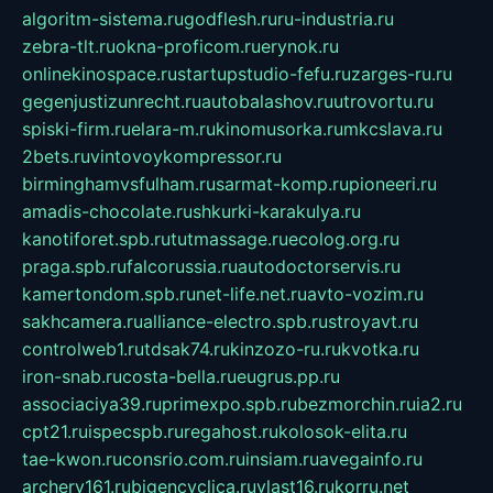
algoritm-sistema.ru
godflesh.ru
ru-industria.ru
zebra-tlt.ru
okna-proficom.ru
erynok.ru
onlinekinospace.ru
startupstudio-fefu.ru
zarges-ru.ru
gegenjustizunrecht.ru
autobalashov.ru
utrovortu.ru
spiski-firm.ru
elara-m.ru
kinomusorka.ru
mkcslava.ru
2bets.ru
vintovoykompressor.ru
birminghamvsfulham.ru
sarmat-komp.ru
pioneeri.ru
amadis-chocolate.ru
shkurki-karakulya.ru
kanotiforet.spb.ru
tutmassage.ru
ecolog.org.ru
praga.spb.ru
falcorussia.ru
autodoctorservis.ru
kamertondom.spb.ru
net-life.net.ru
avto-vozim.ru
sakhcamera.ru
alliance-electro.spb.ru
stroyavt.ru
controlweb1.ru
tdsak74.ru
kinzozo-ru.ru
kvotka.ru
iron-snab.ru
costa-bella.ru
eugrus.pp.ru
associaciya39.ru
primexpo.spb.ru
bezmorchin.ru
ia2.ru
cpt21.ru
ispecspb.ru
regahost.ru
kolosok-elita.ru
tae-kwon.ru
consrio.com.ru
insiam.ru
avegainfo.ru
archery161.ru
bigencyclica.ru
vlast16.ru
korru.net