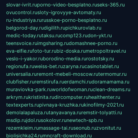
slovar-ivrit.ru
porno-video-besplatno.ru
seks-365.ru
ovucontrol.ru
sloty-igrovyye-avtomaty.ru
ru-industriya.ru
russkoe-porno-besplatno.ru
belgorod-day.ru
digilith.ru
pichkurovlab.ru
medic-today.ru
taksu.ru
comp123.ru
don-ykt.ru
teensvoice.ru
imgsharing.ru
domashnee-porno.ru
eva-elfie.ru
foto-tur.ru
biz-doska.ru
metropoltravel.ru
veslo-i-yakor.ru
borodino-media.ru
rostotsky.ru
regionufa.ru
weiss-bet.ru
zaryna.ru
casinotablet.ru
universalia.ru
remont-mebeli-moscow.ru
termomur.ru
clubfisher.ru
remstirufa.ru
erdamchi.ru
doramamama.ru
muraviovka-park.ru
worldofwoman.ru
clean-dreams.ru
arkrym.ru
kristinita.ru
dircomputer.ru
healthenter.ru
textexperts.ru
pivnaya-kruzhka.ru
kinofilmy-2021.ru
demolalapaluza.ru
tanyavanya.ru
remstir-tolyatti.ru
msdip.ru
jdol.ru
sokolovr.ru
newtech-spb.ru
rezemkleim.ru
massage-tai.ru
seonub.ru
zvonitut.ru
biolisichka24.ru
mncraft-download.ru