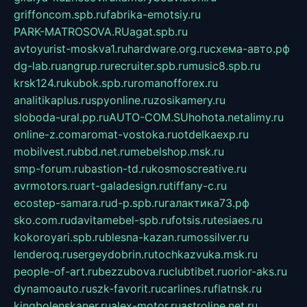
griffoncom.spb.ru
fabrika-emotsiy.ru
PARK-MATROSOVA.RU
agat.spb.ru
avtoyurist-moskva1.ru
hardware.org.ru
схема-авто.рф
dg-lab.ru
angrup.ru
recruiter.spb.ru
music8.spb.ru
krsk124.ru
kubok.spb.ru
romanofforex.ru
analitikaplus.ru
spyonline.ru
zosikamery.ru
sloboda-ural.pp.ru
AUTO-COM.SU
hohota.net
alimy.ru
online-z.com
aromat-vostoka.ru
otdelkaexp.ru
mobilvest.ru
bbd.net.ru
mebelshop.msk.ru
smp-forum.ru
bastion-td.ru
kosmoscreative.ru
avrmotors.ru
art-galadesign.ru
tiffany-c.ru
ecostep-samara.ru
d-p.spb.ru
галактика73.рф
sko.com.ru
davitamebel-spb.ru
fotsis.ru
tesiaes.ru
kokoroyari.spb.ru
blesna-kazan.ru
mossilver.ru
lenderoq.ru
sergeydobrin.ru
tochkazvuka.msk.ru
people-of-art.ru
bezzubova.ru
clubtibet.ru
orior-aks.ru
dynamoauto.ru
szk-favorit.ru
carlines.ru
flatnsk.ru
kingbolenskaner.ru
alex-motor.ru
astroline.net.ru