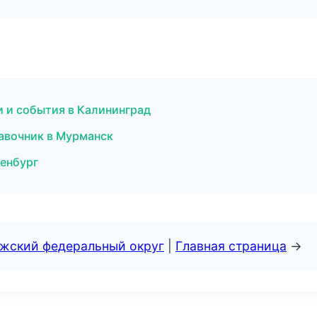
и и события в Калининград
равочник в Мурманск
ренбург
лжский федеральный округ
|
Главная страница
→