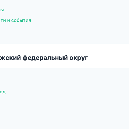
бы
сти и события
лжский федеральный округ
род