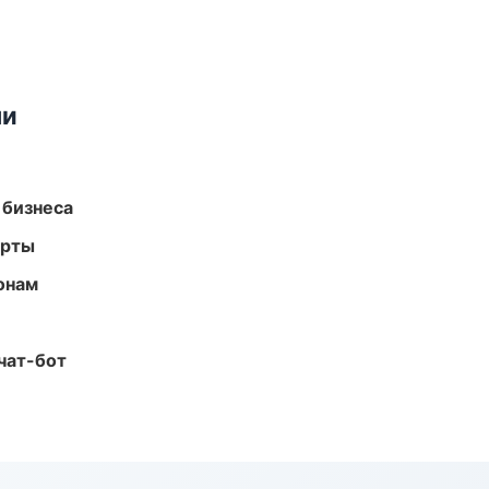
ми
 бизнеса
арты
онам
чат-бот