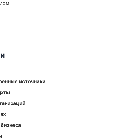
фирм
ми
еренные источники
арты
ганизаций
иях
 бизнеса
и