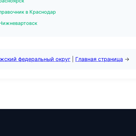
Красноярск
правочник в Краснодар
 Нижневартовск
лжский федеральный округ
|
Главная страница
→