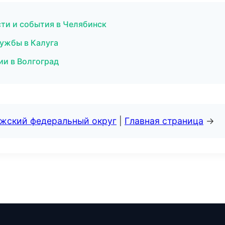
сти и события в Челябинск
лужбы в Калуга
ии в Волгоград
лжский федеральный округ
|
Главная страница
→