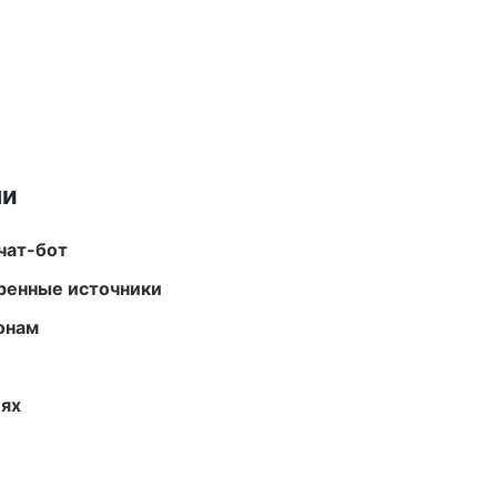
ми
чат-бот
еренные источники
онам
иях