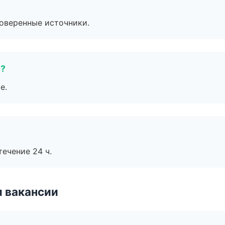
роверенные источники.
е?
е.
течение 24 ч.
и вакансии