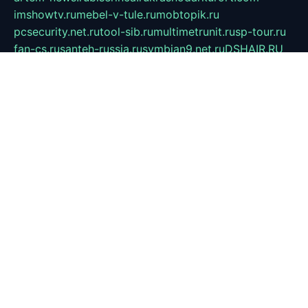
imshowtv.ru
mebel-v-tule.ru
mobtopik.ru
pcsecurity.net.ru
tool-sib.ru
multimetrunit.ru
sp-tour.ru
fan-cs.ru
santeh-russia.ru
symbian9.net.ru
DSHAIR.RU
tmmotors.spb.ru
xjocuricopii.com
musavtomat.msk.ru
obustrojdom.ru
sovetcik.ru
ybaranovskaya.ru
ppknews.ru
cult-alshei.ru
JAPANRUSSIA.RU
proekciyamebel.ru
imper-finans.ru
rim.org.ru
glamourai.ru
brassminus.ru
zabor-pro.ru
ftn.pp.ru
dorogoe58.ru
laimengpacker.ru
kuzova-zapchasti.ru
sageerp.ru
taxodrom.ru
dsrazvitie.ru
hardcity.net.ru
ratinghomegames.ru
topservice25.ru
gubernyan.ru
gtglasslined.ru
ii4.ru
tssport.spb.ru
andorra24.com
blackwallstreet.ru
oboimos.ru
optim-doors.com.ru
ikuch.ru
nycr.org.ru
npa21.ru
vremya-ch.spb.ru
desert000.ru
ivtorgi.ru
ifiori.ru
catalog-statei.ru
dcv.org.ru
spetsmaster174.ru
ipkameryhiseeu.ru
dum26.ru
ruspol.spb.ru
fr-opendp.ru
kam-solnyshko.ru
cheyenne-arapaho.ru
sevzapmetal.spb.ru