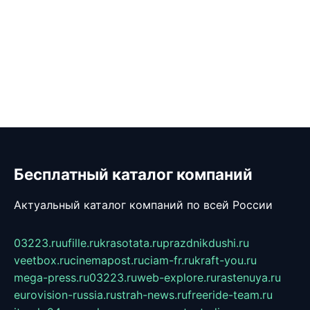
Бесплатный каталог компаний
Актуальный каталог компаний по всей России
03223.ru
ufille.ru
krasotata.ru
prazdnikdushi.ru
veetbox.ru
cinemapost.ru
ciam-fr.ru
kraft-you.ru
mega-press.ru
03223.ru
web-explore.ru
rastenuya.ru
eurovision-russia.ru
strah-news.ru
freeride-team.ru