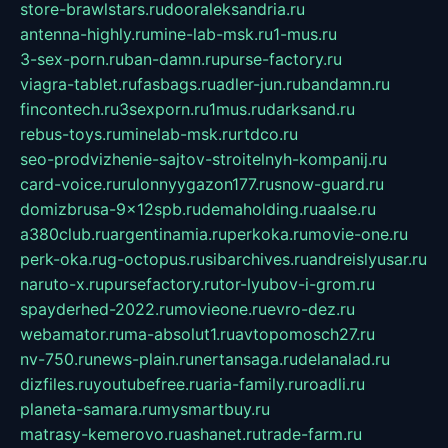
store-brawlstars.ru
dooraleksandria.ru
antenna-highly.ru
mine-lab-msk.ru
1-mus.ru
3-sex-porn.ru
ban-damn.ru
purse-factory.ru
viagra-tablet.ru
fasbags.ru
adler-jun.ru
bandamn.ru
fincontech.ru
3sexporn.ru
1mus.ru
darksand.ru
rebus-toys.ru
minelab-msk.ru
rtdco.ru
seo-prodvizhenie-sajtov-stroitelnyh-kompanij.ru
card-voice.ru
rulonnyygazon177.ru
snow-guard.ru
domizbrusa-9x12spb.ru
demaholding.ru
aalse.ru
a380club.ru
argentinamia.ru
perkoka.ru
movie-one.ru
perk-oka.ru
g-octopus.ru
sibarchives.ru
andreislyusar.ru
naruto-x.ru
pursefactory.ru
tor-lyubov-i-grom.ru
spayderhed-2022.ru
movieone.ru
evro-dez.ru
webamator.ru
ma-absolut1.ru
avtopomosch27.ru
nv-750.ru
news-plain.ru
nertansaga.ru
delanalad.ru
dizfiles.ru
youtubefree.ru
aria-family.ru
roadli.ru
planeta-samara.ru
mysmartbuy.ru
matrasy-kemerovo.ru
ashanet.ru
trade-farm.ru