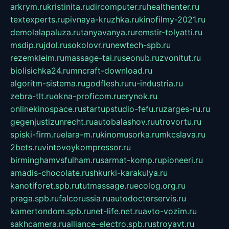
arkrym.ru
kristinita.ru
dircomputer.ru
healthenter.ru
textexperts.ru
pivnaya-kruzhka.ru
kinofilmy-2021.ru
demolalapaluza.ru
tanyavanya.ru
remstir-tolyatti.ru
msdip.ru
jdol.ru
sokolovr.ru
newtech-spb.ru
rezemkleim.ru
massage-tai.ru
seonub.ru
zvonitut.ru
biolisichka24.ru
mncraft-download.ru
algoritm-sistema.ru
godflesh.ru
ru-industria.ru
zebra-tlt.ru
okna-proficom.ru
erynok.ru
onlinekinospace.ru
startupstudio-fefu.ru
zarges-ru.ru
gegenjustizunrecht.ru
autobalashov.ru
utrovortu.ru
spiski-firm.ru
elara-m.ru
kinomusorka.ru
mkcslava.ru
2bets.ru
vintovoykompressor.ru
birminghamvsfulham.ru
sarmat-komp.ru
pioneeri.ru
amadis-chocolate.ru
shkurki-karakulya.ru
kanotiforet.spb.ru
tutmassage.ru
ecolog.org.ru
praga.spb.ru
falcorussia.ru
autodoctorservis.ru
kamertondom.spb.ru
net-life.net.ru
avto-vozim.ru
sakhcamera.ru
alliance-electro.spb.ru
stroyavt.ru