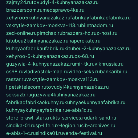
zajmy24.ru
tovudyi-4-kuhnyanazakaz.ru
brazzerscom.ru
medsprawo4ka.ru
xehyroo5kuhnyanazakaz.ru
fabrikayfabrikaefabrika.ru
vskrytie-zamkov-moskva-113.ru
biletnadom.ru
zed-online.ru
pimchax.ru
brazzers-hd.ru
z-host.ru
kitubeu2kuhnyanazakaz.ru
naperekate.ru
kuhnyaofabrikaufabrik.ru
kitubeu-2-kuhnyanazakaz.ru
xehyroo-5-kuhnyanazakaz.ru
cs-68.ru
guzywia-4-kuhnyanazakaz.ru
mir-tk.ru
vlknrussia.ru
cs68.ru
vladivostok-map.ru
video-seks.ru
bankaribi.ru
raszar.ru
vskrytie-zamkov-moskva113.ru
lipetsktelecom.ru
tovudyi4kuhnyanazakaz.ru
seksuzb.ru
guzywia4kuhnyanazakaz.ru
fabrikaofabrikaokuhny.ru
kuhnyaekuhnyaafabrika.ru
kuhnyaykuhnyayfabrika.ru
e-abis1c.ru
store-brawl-stars.ru
kts-services.ru
dark-sand.ru
sindika-01.ru
sp-life.ru
x-legion.ru
sib-archives.ru
e-abis-1-c.ru
sindika01.ru
venda-festival.ru