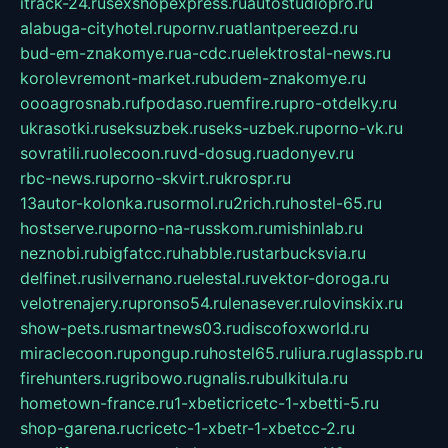
itrack-24.ru
sexshopexpress.ru
autostudiopro.ru
alabuga-cityhotel.ru
pornv.ru
atlantpereezd.ru
bud-em-znakomye.ru
a-cdc.ru
elektrostal-news.ru
korolevremont-market.ru
budem-znakomye.ru
oooagrosnab.ru
fpodaso.ru
emfire.ru
pro-otdelky.ru
ukrasotki.ru
seksuzbek.ru
seks-uzbek.ru
porno-vk.ru
sovratili.ru
olecoon.ru
vd-dosug.ru
adonyev.ru
rbc-news.ru
porno-skvirt.ru
krospr.ru
13autor-kolonka.ru
sormol.ru
2rich.ru
hostel-65.ru
hostserve.ru
porno-na-russkom.ru
mishinlab.ru
neznobi.ru
bigfatcc.ru
habble.ru
starbucksvia.ru
delfinet.ru
silvernano.ru
elestal.ru
vektor-doroga.ru
velotrenajery.ru
pronso54.ru
lenasever.ru
lovinskix.ru
show-pets.ru
smartnews03.ru
discofoxworld.ru
miraclecoon.ru
pongup.ru
hostel65.ru
liura.ru
glasspb.ru
firehunters.ru
gribowo.ru
gnalis.ru
bulkitula.ru
hometown-france.ru
1-xbeticricetc-1-xbetti-5.ru
shop-garena.ru
cricetc-1-xbetr-1-xbetcc-2.ru