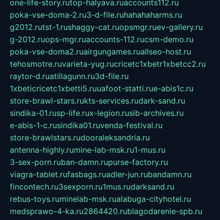
one-life-story.ru
top-halyava.ru
accounts112.ru
poka-vse-doma-2.ru
3-d-file.ru
hahahaharms.ru
g2012.ru
tst-1.ru
shaggy-cat.ru
opsmgr.ru
ev-gallery.ru
g-2012.ru
ops-mgr.ru
accounts-112.ru
csm-demo.ru
poka-vse-doma2.ru
airgungames.ru
allseo-host.ru
tehosmotre.ru
varieta-yug.ru
cricetc1xbetr1xbetcc2.ru
raytor-d.ru
atillagunn.ru
3d-file.ru
1xbeticricetc1xbetti5.ru
uafoot-statti.ru
e-abis1c.ru
store-brawl-stars.ru
kts-services.ru
dark-sand.ru
sindika-01.ru
sp-life.ru
x-legion.ru
sib-archives.ru
e-abis-1-c.ru
sindika01.ru
venda-festival.ru
store-brawlstars.ru
dooraleksandria.ru
antenna-highly.ru
mine-lab-msk.ru
1-mus.ru
3-sex-porn.ru
ban-damn.ru
purse-factory.ru
viagra-tablet.ru
fasbags.ru
adler-jun.ru
bandamn.ru
fincontech.ru
3sexporn.ru
1mus.ru
darksand.ru
rebus-toys.ru
minelab-msk.ru
alabuga-cityhotel.ru
medsprawo-4-ka.ru
2864420.ru
blagodarenie-spb.ru