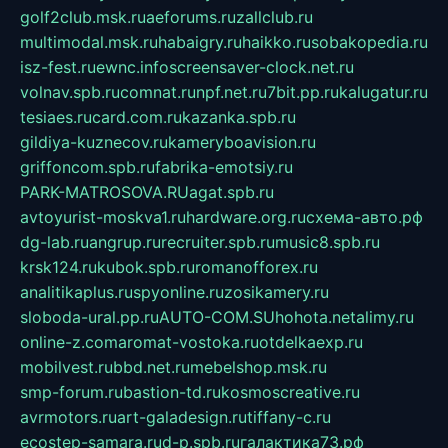
golf2club.msk.ru
aeforums.ru
zallclub.ru
multimodal.msk.ru
habaigry.ru
haikko.ru
sobakopedia.ru
isz-fest.ru
ewnc.info
screensaver-clock.net.ru
volnav.spb.ru
comnat.ru
npf.net.ru
7bit.pp.ru
kalugatur.ru
tesiaes.ru
card.com.ru
kazanka.spb.ru
gildiya-kuznecov.ru
kameryboavision.ru
griffoncom.spb.ru
fabrika-emotsiy.ru
PARK-MATROSOVA.RU
agat.spb.ru
avtoyurist-moskva1.ru
hardware.org.ru
схема-авто.рф
dg-lab.ru
angrup.ru
recruiter.spb.ru
music8.spb.ru
krsk124.ru
kubok.spb.ru
romanofforex.ru
analitikaplus.ru
spyonline.ru
zosikamery.ru
sloboda-ural.pp.ru
AUTO-COM.SU
hohota.net
alimy.ru
online-z.com
aromat-vostoka.ru
otdelkaexp.ru
mobilvest.ru
bbd.net.ru
mebelshop.msk.ru
smp-forum.ru
bastion-td.ru
kosmoscreative.ru
avrmotors.ru
art-galadesign.ru
tiffany-c.ru
ecostep-samara.ru
d-p.spb.ru
галактика73.рф