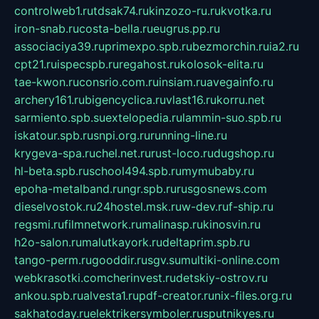
controlweb1.ru
tdsak74.ru
kinzozo-ru.ru
kvotka.ru
iron-snab.ru
costa-bella.ru
eugrus.pp.ru
associaciya39.ru
primexpo.spb.ru
bezmorchin.ru
ia2.ru
cpt21.ru
ispecspb.ru
regahost.ru
kolosok-elita.ru
tae-kwon.ru
consrio.com.ru
insiam.ru
avegainfo.ru
archery161.ru
bigencyclica.ru
vlast16.ru
korru.net
sarmiento.spb.su
extelopedia.ru
lammin-suo.spb.ru
iskatour.spb.ru
snpi.org.ru
running-line.ru
krygeva-spa.ru
chel.net.ru
rust-loco.ru
dugshop.ru
hl-beta.spb.ru
school494.spb.ru
mymubaby.ru
epoha-metalband.ru
ngr.spb.ru
rusgosnews.com
dieselvostok.ru
24hostel.msk.ru
w-dev.ru
f-ship.ru
regsmi.ru
filmnetwork.ru
malinasp.ru
kinosvin.ru
h2o-salon.ru
malutkayork.ru
deltaprim.spb.ru
tango-perm.ru
gooddir.ru
sgv.su
multiki-online.com
webkrasotki.com
cherinvest.ru
detskiy-ostrov.ru
ankou.spb.ru
alvesta1.ru
pdf-creator.ru
nix-files.org.ru
sakhatoday.ru
elektrikersymboler.ru
sputnikyes.ru