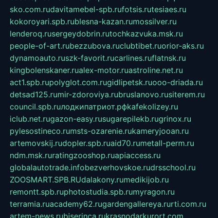
sko.com.ru
davitamebel-spb.ru
fotsis.ru
tesiaes.ru
kokoroyari.spb.ru
blesna-kazan.ru
mossilver.ru
lenderoq.ru
sergeydobrin.ru
tochkazvuka.msk.ru
people-of-art.ru
bezzubova.ru
clubtibet.ru
orior-aks.ru
dynamoauto.ru
szk-favorit.ru
carlines.ru
flatnsk.ru
kingbolenskaner.ru
alex-motor.ru
astroline.net.ru
act1.spb.ru
polyglot.com.ru
gidlipetsk.ru
ooo-driada.ru
detsad125.ru
mir-zdoroviya.ru
bruslanovo.ru
siterem.ru
council.spb.ru
лодкипатриот.рф
kafekolizey.ru
iclub.net.ru
gazon-easy.ru
sugarepilekb.ru
grinox.ru
pylesostineco.ru
msts-ozarenie.ru
kameryjooan.ru
artemovskij.ru
dopler.spb.ru
aid70.ru
metall-perm.ru
ndm.msk.ru
ratingzooshop.ru
apiaccess.ru
globalautotrade.info
bezverhovskoe.ru
drsschool.ru
ZOOSMART.SPB.RU
dalakony.ru
medikijob.ru
remontt.spb.ru
photostudia.spb.ru
myragon.ru
terramia.ru
academy62.ru
gardengallereya.ru
rti.com.ru
artem-news.ru
biserinca.ru
krasnodarkurort.com