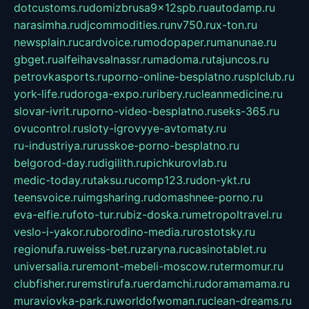
dotcustoms.ru
domizbrusa9x12spb.ru
autodamp.ru
narasimha.ru
djcommodities.ru
nv750.ru
x-ton.ru
newsplain.ru
cardvoice.ru
modopaper.ru
manunae.ru
gbget.ru
alfeihavsalnassr.ru
madoma.ru
tajuncos.ru
petrovkasports.ru
porno-online-besplatno.ru
splclub.ru
york-life.ru
doroga-expo.ru
ribery.ru
cleanmedicine.ru
slovar-ivrit.ru
porno-video-besplatno.ru
seks-365.ru
ovucontrol.ru
sloty-igrovyye-avtomaty.ru
ru-industriya.ru
russkoe-porno-besplatno.ru
belgorod-day.ru
digilith.ru
pichkurovlab.ru
medic-today.ru
taksu.ru
comp123.ru
don-ykt.ru
teensvoice.ru
imgsharing.ru
domashnee-porno.ru
eva-elfie.ru
foto-tur.ru
biz-doska.ru
metropoltravel.ru
veslo-i-yakor.ru
borodino-media.ru
rostotsky.ru
regionufa.ru
weiss-bet.ru
zaryna.ru
casinotablet.ru
universalia.ru
remont-mebeli-moscow.ru
termomur.ru
clubfisher.ru
remstirufa.ru
erdamchi.ru
doramamama.ru
muraviovka-park.ru
worldofwoman.ru
clean-dreams.ru