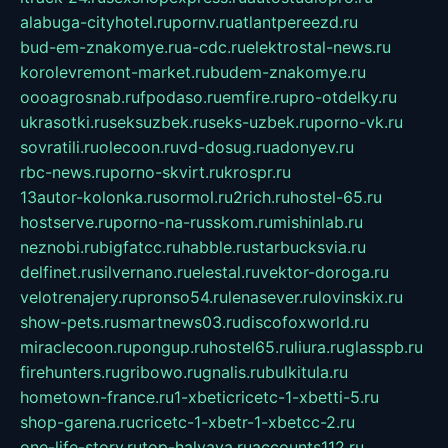
alabuga-cityhotel.ru
pornv.ru
atlantpereezd.ru
bud-em-znakomye.ru
a-cdc.ru
elektrostal-news.ru
korolevremont-market.ru
budem-znakomye.ru
oooagrosnab.ru
fpodaso.ru
emfire.ru
pro-otdelky.ru
ukrasotki.ru
seksuzbek.ru
seks-uzbek.ru
porno-vk.ru
sovratili.ru
olecoon.ru
vd-dosug.ru
adonyev.ru
rbc-news.ru
porno-skvirt.ru
krospr.ru
13autor-kolonka.ru
sormol.ru
2rich.ru
hostel-65.ru
hostserve.ru
porno-na-russkom.ru
mishinlab.ru
neznobi.ru
bigfatcc.ru
habble.ru
starbucksvia.ru
delfinet.ru
silvernano.ru
elestal.ru
vektor-doroga.ru
velotrenajery.ru
pronso54.ru
lenasever.ru
lovinskix.ru
show-pets.ru
smartnews03.ru
discofoxworld.ru
miraclecoon.ru
pongup.ru
hostel65.ru
liura.ru
glasspb.ru
firehunters.ru
gribowo.ru
gnalis.ru
bulkitula.ru
hometown-france.ru
1-xbeticricetc-1-xbetti-5.ru
shop-garena.ru
cricetc-1-xbetr-1-xbetcc-2.ru
one-life-story.ru
top-halyava.ru
accounts112.ru