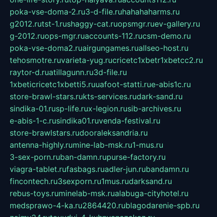
poka-vse-doma-2.ru
3-d-file.ru
hahahaharms.ru
g2012.ru
tst-1.ru
shaggy-cat.ru
opsmgr.ru
ev-gallery.ru
g-2012.ru
ops-mgr.ru
accounts-112.ru
csm-demo.ru
poka-vse-doma2.ru
airgungames.ru
allseo-host.ru
tehosmotre.ru
varieta-yug.ru
cricetc1xbetr1xbetcc2.ru
raytor-d.ru
atillagunn.ru
3d-file.ru
1xbeticricetc1xbetti5.ru
uafoot-statti.ru
e-abis1c.ru
store-brawl-stars.ru
kts-services.ru
dark-sand.ru
sindika-01.ru
sp-life.ru
x-legion.ru
sib-archives.ru
e-abis-1-c.ru
sindika01.ru
venda-festival.ru
store-brawlstars.ru
dooraleksandria.ru
antenna-highly.ru
mine-lab-msk.ru
1-mus.ru
3-sex-porn.ru
ban-damn.ru
purse-factory.ru
viagra-tablet.ru
fasbags.ru
adler-jun.ru
bandamn.ru
fincontech.ru
3sexporn.ru
1mus.ru
darksand.ru
rebus-toys.ru
minelab-msk.ru
alabuga-cityhotel.ru
medsprawo-4-ka.ru
2864420.ru
blagodarenie-spb.ru