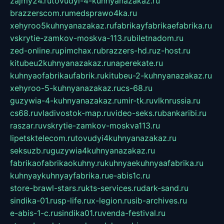
zajmy24.ru
tovudyi-4-kuhnyanazakaz.ru
brazzerscom.ru
medsprawo4ka.ru
xehyroo5kuhnyanazakaz.ru
fabrikayfabrikaefabrika.ru
vskrytie-zamkov-moskva-113.ru
biletnadom.ru
zed-online.ru
pimchax.ru
brazzers-hd.ru
z-host.ru
kitubeu2kuhnyanazakaz.ru
naperekate.ru
kuhnyaofabrikaufabrik.ru
kitubeu-2-kuhnyanazakaz.ru
xehyroo-5-kuhnyanazakaz.ru
cs-68.ru
guzywia-4-kuhnyanazakaz.ru
mir-tk.ru
vlknrussia.ru
cs68.ru
vladivostok-map.ru
video-seks.ru
bankaribi.ru
raszar.ru
vskrytie-zamkov-moskva113.ru
lipetsktelecom.ru
tovudyi4kuhnyanazakaz.ru
seksuzb.ru
guzywia4kuhnyanazakaz.ru
fabrikaofabrikaokuhny.ru
kuhnyaekuhnyaafabrika.ru
kuhnyaykuhnyayfabrika.ru
e-abis1c.ru
store-brawl-stars.ru
kts-services.ru
dark-sand.ru
sindika-01.ru
sp-life.ru
x-legion.ru
sib-archives.ru
e-abis-1-c.ru
sindika01.ru
venda-festival.ru