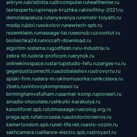
arkrym.ru
kristinita.ru
dircomputer.ru
healthenter.ru
textexperts.ru
pivnaya-kruzhka.ru
kinofilmy-2021.ru
demolalapaluza.ru
tanyavanya.ru
remstir-tolyatti.ru
msdip.ru
jdol.ru
sokolovr.ru
newtech-spb.ru
rezemkleim.ru
massage-tai.ru
seonub.ru
zvonitut.ru
biolisichka24.ru
mncraft-download.ru
algoritm-sistema.ru
godflesh.ru
ru-industria.ru
zebra-tlt.ru
okna-proficom.ru
erynok.ru
onlinekinospace.ru
startupstudio-fefu.ru
zarges-ru.ru
gegenjustizunrecht.ru
autobalashov.ru
utrovortu.ru
spiski-firm.ru
elara-m.ru
kinomusorka.ru
mkcslava.ru
2bets.ru
vintovoykompressor.ru
birminghamvsfulham.ru
sarmat-komp.ru
pioneeri.ru
amadis-chocolate.ru
shkurki-karakulya.ru
kanotiforet.spb.ru
tutmassage.ru
ecolog.org.ru
praga.spb.ru
falcorussia.ru
autodoctorservis.ru
kamertondom.spb.ru
net-life.net.ru
avto-vozim.ru
sakhcamera.ru
alliance-electro.spb.ru
stroyavt.ru