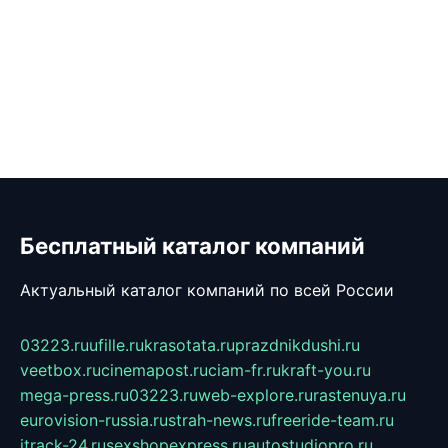
Бесплатный каталог компаний
Актуальный каталог компаний по всей России
03223.ru
ufille.ru
krasotata.ru
prazdnikdushi.ru
veetbox.ru
cinemapost.ru
ciam-fr.ru
kraft-you.ru
mega-press.ru
03223.ru
web-explore.ru
rastenuya.ru
eurovision-russia.ru
strah-news.ru
freeride-team.ru
itrack-24.ru
sexshopexpress.ru
autostudiopro.ru