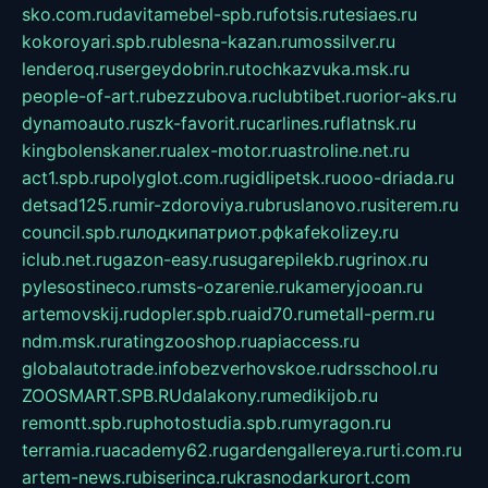
sko.com.ru
davitamebel-spb.ru
fotsis.ru
tesiaes.ru
kokoroyari.spb.ru
blesna-kazan.ru
mossilver.ru
lenderoq.ru
sergeydobrin.ru
tochkazvuka.msk.ru
people-of-art.ru
bezzubova.ru
clubtibet.ru
orior-aks.ru
dynamoauto.ru
szk-favorit.ru
carlines.ru
flatnsk.ru
kingbolenskaner.ru
alex-motor.ru
astroline.net.ru
act1.spb.ru
polyglot.com.ru
gidlipetsk.ru
ooo-driada.ru
detsad125.ru
mir-zdoroviya.ru
bruslanovo.ru
siterem.ru
council.spb.ru
лодкипатриот.рф
kafekolizey.ru
iclub.net.ru
gazon-easy.ru
sugarepilekb.ru
grinox.ru
pylesostineco.ru
msts-ozarenie.ru
kameryjooan.ru
artemovskij.ru
dopler.spb.ru
aid70.ru
metall-perm.ru
ndm.msk.ru
ratingzooshop.ru
apiaccess.ru
globalautotrade.info
bezverhovskoe.ru
drsschool.ru
ZOOSMART.SPB.RU
dalakony.ru
medikijob.ru
remontt.spb.ru
photostudia.spb.ru
myragon.ru
terramia.ru
academy62.ru
gardengallereya.ru
rti.com.ru
artem-news.ru
biserinca.ru
krasnodarkurort.com