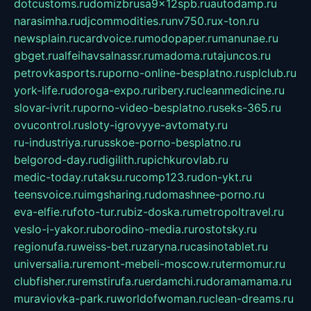
dotcustoms.ru
domizbrusa9x12spb.ru
autodamp.ru
narasimha.ru
djcommodities.ru
nv750.ru
x-ton.ru
newsplain.ru
cardvoice.ru
modopaper.ru
manunae.ru
gbget.ru
alfeihavsalnassr.ru
madoma.ru
tajuncos.ru
petrovkasports.ru
porno-online-besplatno.ru
splclub.ru
york-life.ru
doroga-expo.ru
ribery.ru
cleanmedicine.ru
slovar-ivrit.ru
porno-video-besplatno.ru
seks-365.ru
ovucontrol.ru
sloty-igrovyye-avtomaty.ru
ru-industriya.ru
russkoe-porno-besplatno.ru
belgorod-day.ru
digilith.ru
pichkurovlab.ru
medic-today.ru
taksu.ru
comp123.ru
don-ykt.ru
teensvoice.ru
imgsharing.ru
domashnee-porno.ru
eva-elfie.ru
foto-tur.ru
biz-doska.ru
metropoltravel.ru
veslo-i-yakor.ru
borodino-media.ru
rostotsky.ru
regionufa.ru
weiss-bet.ru
zaryna.ru
casinotablet.ru
universalia.ru
remont-mebeli-moscow.ru
termomur.ru
clubfisher.ru
remstirufa.ru
erdamchi.ru
doramamama.ru
muraviovka-park.ru
worldofwoman.ru
clean-dreams.ru