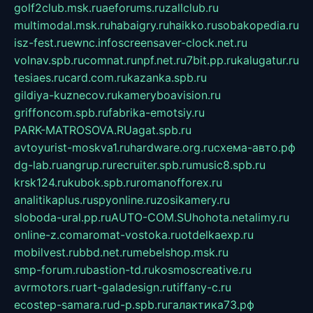
golf2club.msk.ru
aeforums.ru
zallclub.ru
multimodal.msk.ru
habaigry.ru
haikko.ru
sobakopedia.ru
isz-fest.ru
ewnc.info
screensaver-clock.net.ru
volnav.spb.ru
comnat.ru
npf.net.ru
7bit.pp.ru
kalugatur.ru
tesiaes.ru
card.com.ru
kazanka.spb.ru
gildiya-kuznecov.ru
kameryboavision.ru
griffoncom.spb.ru
fabrika-emotsiy.ru
PARK-MATROSOVA.RU
agat.spb.ru
avtoyurist-moskva1.ru
hardware.org.ru
схема-авто.рф
dg-lab.ru
angrup.ru
recruiter.spb.ru
music8.spb.ru
krsk124.ru
kubok.spb.ru
romanofforex.ru
analitikaplus.ru
spyonline.ru
zosikamery.ru
sloboda-ural.pp.ru
AUTO-COM.SU
hohota.net
alimy.ru
online-z.com
aromat-vostoka.ru
otdelkaexp.ru
mobilvest.ru
bbd.net.ru
mebelshop.msk.ru
smp-forum.ru
bastion-td.ru
kosmoscreative.ru
avrmotors.ru
art-galadesign.ru
tiffany-c.ru
ecostep-samara.ru
d-p.spb.ru
галактика73.рф