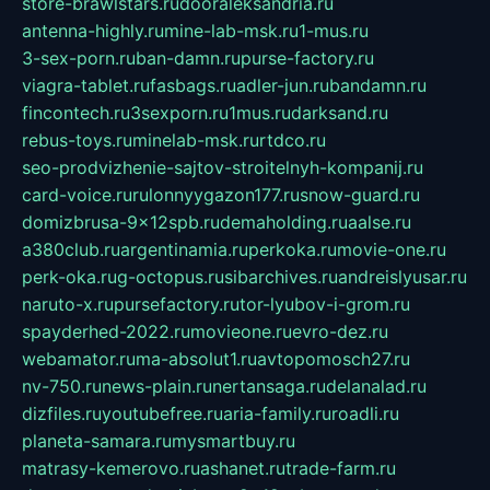
store-brawlstars.ru
dooraleksandria.ru
antenna-highly.ru
mine-lab-msk.ru
1-mus.ru
3-sex-porn.ru
ban-damn.ru
purse-factory.ru
viagra-tablet.ru
fasbags.ru
adler-jun.ru
bandamn.ru
fincontech.ru
3sexporn.ru
1mus.ru
darksand.ru
rebus-toys.ru
minelab-msk.ru
rtdco.ru
seo-prodvizhenie-sajtov-stroitelnyh-kompanij.ru
card-voice.ru
rulonnyygazon177.ru
snow-guard.ru
domizbrusa-9x12spb.ru
demaholding.ru
aalse.ru
a380club.ru
argentinamia.ru
perkoka.ru
movie-one.ru
perk-oka.ru
g-octopus.ru
sibarchives.ru
andreislyusar.ru
naruto-x.ru
pursefactory.ru
tor-lyubov-i-grom.ru
spayderhed-2022.ru
movieone.ru
evro-dez.ru
webamator.ru
ma-absolut1.ru
avtopomosch27.ru
nv-750.ru
news-plain.ru
nertansaga.ru
delanalad.ru
dizfiles.ru
youtubefree.ru
aria-family.ru
roadli.ru
planeta-samara.ru
mysmartbuy.ru
matrasy-kemerovo.ru
ashanet.ru
trade-farm.ru