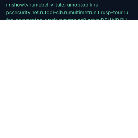
imshowtv.ru
mebel-v-tule.ru
mobtopik.ru
pcsecurity.net.ru
tool-sib.ru
multimetrunit.ru
sp-tour.ru
fan-cs.ru
santeh-russia.ru
symbian9.net.ru
DSHAIR.RU
tmmotors.spb.ru
xjocuricopii.com
musavtomat.msk.ru
obustrojdom.ru
sovetcik.ru
ybaranovskaya.ru
ppknews.ru
cult-alshei.ru
JAPANRUSSIA.RU
proekciyamebel.ru
imper-finans.ru
rim.org.ru
glamourai.ru
brassminus.ru
zabor-pro.ru
ftn.pp.ru
dorogoe58.ru
laimengpacker.ru
kuzova-zapchasti.ru
sageerp.ru
taxodrom.ru
dsrazvitie.ru
hardcity.net.ru
ratinghomegames.ru
topservice25.ru
gubernyan.ru
gtglasslined.ru
ii4.ru
tssport.spb.ru
andorra24.com
blackwallstreet.ru
oboimos.ru
optim-doors.com.ru
ikuch.ru
nycr.org.ru
npa21.ru
vremya-ch.spb.ru
desert000.ru
ivtorgi.ru
ifiori.ru
catalog-statei.ru
dcv.org.ru
spetsmaster174.ru
ipkameryhiseeu.ru
dum26.ru
ruspol.spb.ru
fr-opendp.ru
kam-solnyshko.ru
cheyenne-arapaho.ru
sevzapmetal.spb.ru