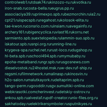
controlweb1.ru
tdsak74.ru
kinzozo-ru.ru
kvotka.ru
iron-snab.ru
costa-bella.ru
eugrus.pp.ru
associaciya39.ru
primexpo.spb.ru
bezmorchin.ru
ia2.ru
cpt21.ru
ispecspb.ru
regahost.ru
kolosok-elita.ru
tae-kwon.ru
consrio.com.ru
insiam.ru
avegainfo.ru
archery161.ru
bigencyclica.ru
vlast16.ru
korru.net
sarmiento.spb.su
extelopedia.ru
lammin-suo.spb.ru
iskatour.spb.ru
snpi.org.ru
running-line.ru
krygeva-spa.ru
chel.net.ru
rust-loco.ru
dugshop.ru
hl-beta.spb.ru
school494.spb.ru
mymubaby.ru
epoha-metalband.ru
ngr.spb.ru
rusgosnews.com
dieselvostok.ru
24hostel.msk.ru
w-dev.ru
f-ship.ru
regsmi.ru
filmnetwork.ru
malinasp.ru
kinosvin.ru
h2o-salon.ru
malutkayork.ru
deltaprim.spb.ru
tango-perm.ru
gooddir.ru
sgv.su
multiki-online.com
webkrasotki.com
cherinvest.ru
detskiy-ostrov.ru
ankou.spb.ru
alvesta1.ru
pdf-creator.ru
nix-files.org.ru
sakhatoday.ru
elektrikersymboler.ru
sputnikyes.ru