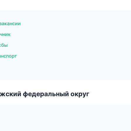
 вакансии
очник
жбы
анспорт
лжский федеральный округ