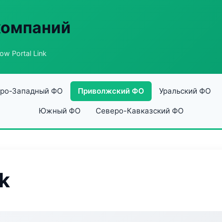
компаний
low Portal Link
ро-Западный ФО
Приволжский ФО
Уральский ФО
Южный ФО
Северо-Кавказский ФО
nk