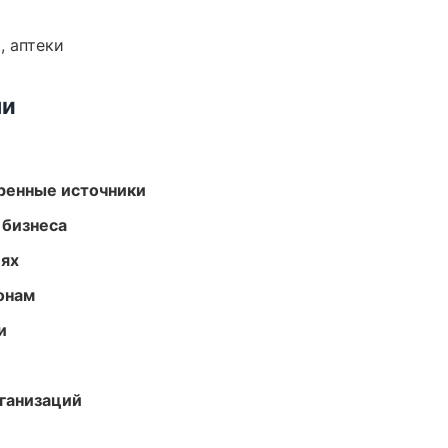
, аптеки
ми
еренные источники
 бизнеса
иях
онам
и
ганизаций