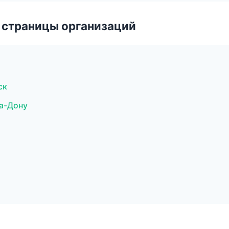
 страницы организаций
ск
на-Дону