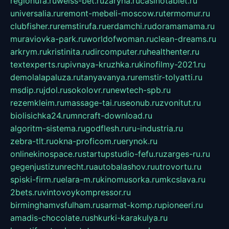
regionufa.ru
weiss-bet.ru
zaryna.ru
casinotablet.ru
universalia.ru
remont-mebeli-moscow.ru
termomur.ru
clubfisher.ru
remstirufa.ru
erdamchi.ru
doramamama.ru
muraviovka-park.ru
worldofwoman.ru
clean-dreams.ru
arkrym.ru
kristinita.ru
dircomputer.ru
healthenter.ru
textexperts.ru
pivnaya-kruzhka.ru
kinofilmy-2021.ru
demolalapaluza.ru
tanyavanya.ru
remstir-tolyatti.ru
msdip.ru
jdol.ru
sokolovr.ru
newtech-spb.ru
rezemkleim.ru
massage-tai.ru
seonub.ru
zvonitut.ru
biolisichka24.ru
mncraft-download.ru
algoritm-sistema.ru
godflesh.ru
ru-industria.ru
zebra-tlt.ru
okna-proficom.ru
erynok.ru
onlinekinospace.ru
startupstudio-fefu.ru
zarges-ru.ru
gegenjustizunrecht.ru
autobalashov.ru
utrovortu.ru
spiski-firm.ru
elara-m.ru
kinomusorka.ru
mkcslava.ru
2bets.ru
vintovoykompressor.ru
birminghamvsfulham.ru
sarmat-komp.ru
pioneeri.ru
amadis-chocolate.ru
shkurki-karakulya.ru