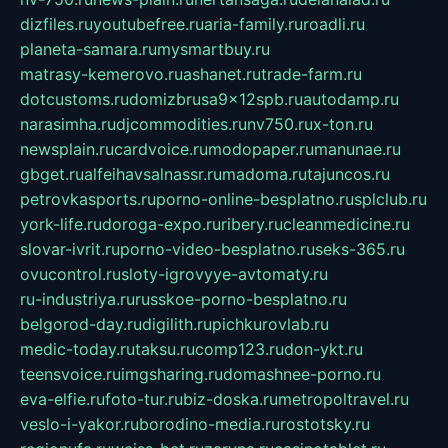
dizfiles.ru
youtubefree.ru
aria-family.ru
roadli.ru
planeta-samara.ru
mysmartbuy.ru
matrasy-kemerovo.ru
ashanet.ru
trade-farm.ru
dotcustoms.ru
domizbrusa9x12spb.ru
autodamp.ru
narasimha.ru
djcommodities.ru
nv750.ru
x-ton.ru
newsplain.ru
cardvoice.ru
modopaper.ru
manunae.ru
gbget.ru
alfeihavsalnassr.ru
madoma.ru
tajuncos.ru
petrovkasports.ru
porno-online-besplatno.ru
splclub.ru
york-life.ru
doroga-expo.ru
ribery.ru
cleanmedicine.ru
slovar-ivrit.ru
porno-video-besplatno.ru
seks-365.ru
ovucontrol.ru
sloty-igrovyye-avtomaty.ru
ru-industriya.ru
russkoe-porno-besplatno.ru
belgorod-day.ru
digilith.ru
pichkurovlab.ru
medic-today.ru
taksu.ru
comp123.ru
don-ykt.ru
teensvoice.ru
imgsharing.ru
domashnee-porno.ru
eva-elfie.ru
foto-tur.ru
biz-doska.ru
metropoltravel.ru
veslo-i-yakor.ru
borodino-media.ru
rostotsky.ru