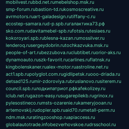
mobilvest.ru
bbd.net.ru
mebelshop.msk.ru
smp-forum.ru
bastion-td.ru
kosmoscreative.ru
avrmotors.ru
art-galadesign.ru
tiffany-c.ru
ecostep-samara.ru
d-p.spb.ru
галактика73.рф
sko.com.ru
davitamebel-spb.ru
fotsis.ru
tesiaes.ru
kokoroyari.spb.ru
blesna-kazan.ru
mossilver.ru
lenderoq.ru
sergeydobrin.ru
tochkazvuka.msk.ru
people-of-art.ru
bezzubova.ru
clubtibet.ru
orior-aks.ru
dynamoauto.ru
szk-favorit.ru
carlines.ru
flatnsk.ru
kingbolenskaner.ru
alex-motor.ru
astroline.net.ru
act1.spb.ru
polyglot.com.ru
gidlipetsk.ru
ooo-driada.ru
detsad125.ru
mir-zdoroviya.ru
bruslanovo.ru
siterem.ru
council.spb.ru
лодкипатриот.рф
kafekolizey.ru
iclub.net.ru
gazon-easy.ru
sugarepilekb.ru
grinox.ru
pylesostineco.ru
msts-ozarenie.ru
kameryjooan.ru
artemovskij.ru
dopler.spb.ru
aid70.ru
metall-perm.ru
ndm.msk.ru
ratingzooshop.ru
apiaccess.ru
globalautotrade.info
bezverhovskoe.ru
drsschool.ru