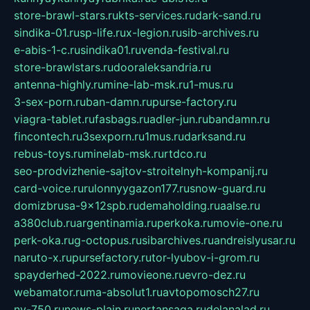
store-brawl-stars.ru
kts-services.ru
dark-sand.ru
sindika-01.ru
sp-life.ru
x-legion.ru
sib-archives.ru
e-abis-1-c.ru
sindika01.ru
venda-festival.ru
store-brawlstars.ru
dooraleksandria.ru
antenna-highly.ru
mine-lab-msk.ru
1-mus.ru
3-sex-porn.ru
ban-damn.ru
purse-factory.ru
viagra-tablet.ru
fasbags.ru
adler-jun.ru
bandamn.ru
fincontech.ru
3sexporn.ru
1mus.ru
darksand.ru
rebus-toys.ru
minelab-msk.ru
rtdco.ru
seo-prodvizhenie-sajtov-stroitelnyh-kompanij.ru
card-voice.ru
rulonnyygazon177.ru
snow-guard.ru
domizbrusa-9x12spb.ru
demaholding.ru
aalse.ru
a380club.ru
argentinamia.ru
perkoka.ru
movie-one.ru
perk-oka.ru
g-octopus.ru
sibarchives.ru
andreislyusar.ru
naruto-x.ru
pursefactory.ru
tor-lyubov-i-grom.ru
spayderhed-2022.ru
movieone.ru
evro-dez.ru
webamator.ru
ma-absolut1.ru
avtopomosch27.ru
nv-750.ru
news-plain.ru
nertansaga.ru
delanalad.ru