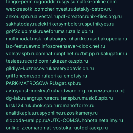
tango-perm.ru
gooddir.ru
sgv.su
multiki-online.com
webkrasotki.com
cherinvest.ru
detskiy-ostrov.ru
ankou.spb.ru
alvesta1.ru
pdf-creator.ru
nix-files.org.ru
sakhatoday.ru
elektrikersymboler.ru
sputnikyes.ru
golf2club.msk.ru
aeforums.ru
zallclub.ru
multimodal.msk.ru
habaigry.ru
haikko.ru
sobakopedia.ru
isz-fest.ru
ewnc.info
screensaver-clock.net.ru
volnav.spb.ru
comnat.ru
npf.net.ru
7bit.pp.ru
kalugatur.ru
tesiaes.ru
card.com.ru
kazanka.spb.ru
gildiya-kuznecov.ru
kameryboavision.ru
griffoncom.spb.ru
fabrika-emotsiy.ru
PARK-MATROSOVA.RU
agat.spb.ru
avtoyurist-moskva1.ru
hardware.org.ru
схема-авто.рф
dg-lab.ru
angrup.ru
recruiter.spb.ru
music8.spb.ru
krsk124.ru
kubok.spb.ru
romanofforex.ru
analitikaplus.ru
spyonline.ru
zosikamery.ru
sloboda-ural.pp.ru
AUTO-COM.SU
hohota.net
alimy.ru
online-z.com
aromat-vostoka.ru
otdelkaexp.ru