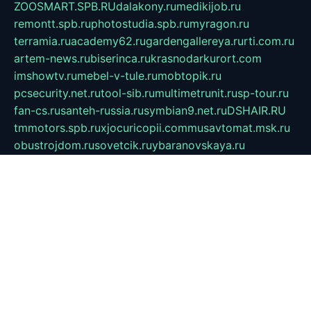
ZOOSMART.SPB.RU
dalakony.ru
medikijob.ru
remontt.spb.ru
photostudia.spb.ru
myragon.ru
terramia.ru
academy62.ru
gardengallereya.ru
rti.com.ru
artem-news.ru
biserinca.ru
krasnodarkurort.com
imshowtv.ru
mebel-v-tule.ru
mobtopik.ru
pcsecurity.net.ru
tool-sib.ru
multimetrunit.ru
sp-tour.ru
fan-cs.ru
santeh-russia.ru
symbian9.net.ru
DSHAIR.RU
tmmotors.spb.ru
xjocuricopii.com
musavtomat.msk.ru
obustrojdom.ru
sovetcik.ru
ybaranovskaya.ru
ppknews.ru
cult-alshei.ru
JAPANRUSSIA.RU
proekciyamebel.ru
imper-finans.ru
rim.org.ru
glamourai.ru
brassminus.ru
zabor-pro.ru
ftn.pp.ru
dorogoe58.ru
laimengpacker.ru
kuzova-zapchasti.ru
sageerp.ru
taxodrom.ru
dsrazvitie.ru
hardcity.net.ru
ratinghomegames.ru
topservice25.ru
gubernyan.ru
gtglasslined.ru
ii4.ru
tssport.spb.ru
andorra24.com
blackwallstreet.ru
oboimos.ru
optim-doors.com.ru
ikuch.ru
nycr.org.ru
npa21.ru
vremya-ch.spb.ru