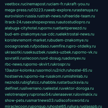
veetbox.ru
cinemapost.ru
ciam-fr.ru
kraft-you.ru
mega-press.ru
03223.ru
web-explore.ru
rastenuya.ru
eurovision-russia.ru
strah-news.ru
freeride-team.ru
itrack-24.ru
sexshopexpress.ru
autostudiopro.ru
alabuga-cityhotel.ru
pornv.ru
atlantpereezd.ru
bud-em-znakomye.ru
a-cdc.ru
elektrostal-news.ru
korolevremont-market.ru
budem-znakomye.ru
oooagrosnab.ru
fpodaso.ru
emfire.ru
pro-otdelky.ru
ukrasotki.ru
seksuzbek.ru
seks-uzbek.ru
porno-vk.ru
sovratili.ru
olecoon.ru
vd-dosug.ru
adonyev.ru
rbc-news.ru
porno-skvirt.ru
krospr.ru
13autor-kolonka.ru
sormol.ru
2rich.ru
hostel-65.ru
hostserve.ru
porno-na-russkom.ru
mishinlab.ru
neznobi.ru
bigfatcc.ru
habble.ru
starbucksvia.ru
delfinet.ru
silvernano.ru
elestal.ru
vektor-doroga.ru
velotrenajery.ru
pronso54.ru
lenasever.ru
lovinskix.ru
show-pets.ru
smartnews03.ru
discofoxworld.ru
miraclecoon.ru
pongup.ru
hostel65.ru
liura.ru
glasspb.ru