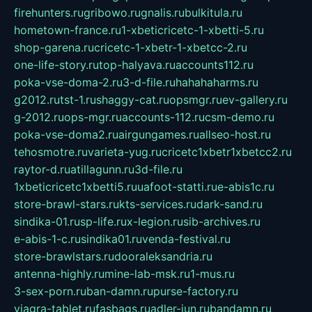
firehunters.ru
gribowo.ru
gnalis.ru
bulkitula.ru
hometown-france.ru
1-xbeticricetc-1-xbetti-5.ru
shop-garena.ru
cricetc-1-xbetr-1-xbetcc-2.ru
one-life-story.ru
top-halyava.ru
accounts112.ru
poka-vse-doma-2.ru
3-d-file.ru
hahahaharms.ru
g2012.ru
tst-1.ru
shaggy-cat.ru
opsmgr.ru
ev-gallery.ru
g-2012.ru
ops-mgr.ru
accounts-112.ru
csm-demo.ru
poka-vse-doma2.ru
airgungames.ru
allseo-host.ru
tehosmotre.ru
varieta-yug.ru
cricetc1xbetr1xbetcc2.ru
raytor-d.ru
atillagunn.ru
3d-file.ru
1xbeticricetc1xbetti5.ru
uafoot-statti.ru
e-abis1c.ru
store-brawl-stars.ru
kts-services.ru
dark-sand.ru
sindika-01.ru
sp-life.ru
x-legion.ru
sib-archives.ru
e-abis-1-c.ru
sindika01.ru
venda-festival.ru
store-brawlstars.ru
dooraleksandria.ru
antenna-highly.ru
mine-lab-msk.ru
1-mus.ru
3-sex-porn.ru
ban-damn.ru
purse-factory.ru
viagra-tablet.ru
fasbags.ru
adler-jun.ru
bandamn.ru