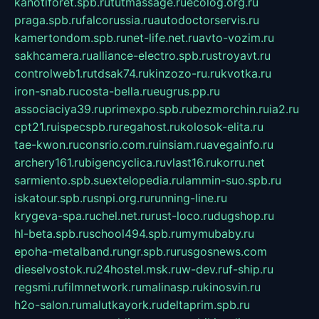
kanotiforet.spb.ru
tutmassage.ru
ecolog.org.ru
praga.spb.ru
falcorussia.ru
autodoctorservis.ru
kamertondom.spb.ru
net-life.net.ru
avto-vozim.ru
sakhcamera.ru
alliance-electro.spb.ru
stroyavt.ru
controlweb1.ru
tdsak74.ru
kinzozo-ru.ru
kvotka.ru
iron-snab.ru
costa-bella.ru
eugrus.pp.ru
associaciya39.ru
primexpo.spb.ru
bezmorchin.ru
ia2.ru
cpt21.ru
ispecspb.ru
regahost.ru
kolosok-elita.ru
tae-kwon.ru
consrio.com.ru
insiam.ru
avegainfo.ru
archery161.ru
bigencyclica.ru
vlast16.ru
korru.net
sarmiento.spb.su
extelopedia.ru
lammin-suo.spb.ru
iskatour.spb.ru
snpi.org.ru
running-line.ru
krygeva-spa.ru
chel.net.ru
rust-loco.ru
dugshop.ru
hl-beta.spb.ru
school494.spb.ru
mymubaby.ru
epoha-metalband.ru
ngr.spb.ru
rusgosnews.com
dieselvostok.ru
24hostel.msk.ru
w-dev.ru
f-ship.ru
regsmi.ru
filmnetwork.ru
malinasp.ru
kinosvin.ru
h2o-salon.ru
malutkayork.ru
deltaprim.spb.ru