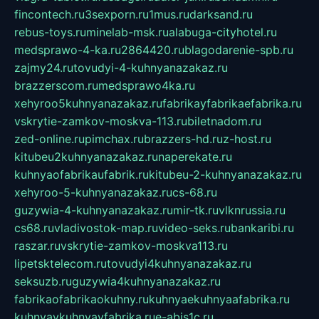
fincontech.ru
3sexporn.ru
1mus.ru
darksand.ru
rebus-toys.ru
minelab-msk.ru
alabuga-cityhotel.ru
medsprawo-4-ka.ru
2864420.ru
blagodarenie-spb.ru
zajmy24.ru
tovudyi-4-kuhnyanazakaz.ru
brazzerscom.ru
medsprawo4ka.ru
xehyroo5kuhnyanazakaz.ru
fabrikayfabrikaefabrika.ru
vskrytie-zamkov-moskva-113.ru
biletnadom.ru
zed-online.ru
pimchax.ru
brazzers-hd.ru
z-host.ru
kitubeu2kuhnyanazakaz.ru
naperekate.ru
kuhnyaofabrikaufabrik.ru
kitubeu-2-kuhnyanazakaz.ru
xehyroo-5-kuhnyanazakaz.ru
cs-68.ru
guzywia-4-kuhnyanazakaz.ru
mir-tk.ru
vlknrussia.ru
cs68.ru
vladivostok-map.ru
video-seks.ru
bankaribi.ru
raszar.ru
vskrytie-zamkov-moskva113.ru
lipetsktelecom.ru
tovudyi4kuhnyanazakaz.ru
seksuzb.ru
guzywia4kuhnyanazakaz.ru
fabrikaofabrikaokuhny.ru
kuhnyaekuhnyaafabrika.ru
kuhnyaykuhnyayfabrika.ru
e-abis1c.ru