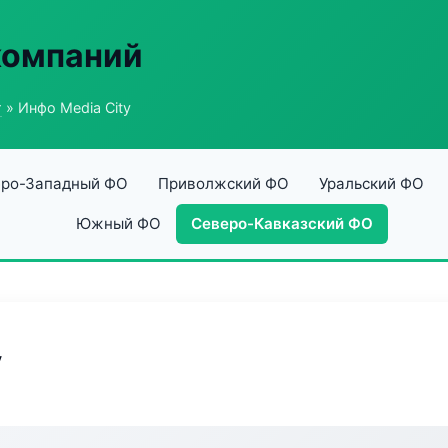
компаний
г
» Инфо Media City
ро-Западный ФО
Приволжский ФО
Уральский ФО
Южный ФО
Северо-Кавказский ФО
y