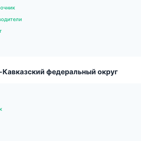
вочник
еводители
т
о-Кавказский федеральный округ
к