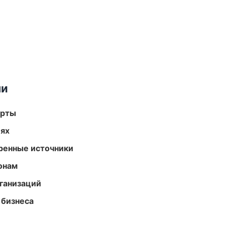
ми
арты
иях
еренные источники
онам
ганизаций
 бизнеса