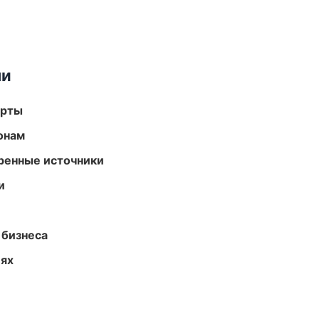
ми
арты
онам
еренные источники
и
 бизнеса
иях