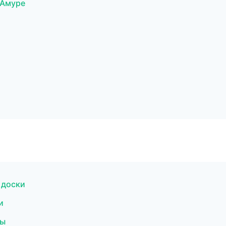
-Амуре
 доски
и
бы