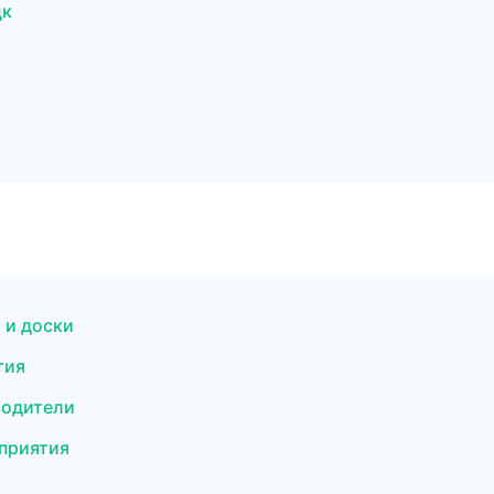
цк
 и доски
тия
водители
оприятия