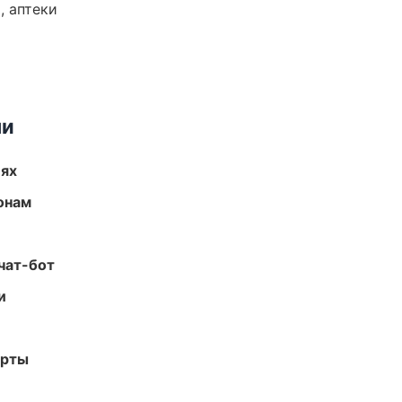
, аптеки
ми
иях
онам
чат-бот
и
арты