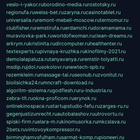
veslo-i-yakor.ru
borodino-media.ru
rostotsky.ru
regionufa.ru
weiss-bet.ru
zaryna.ru
casinotablet.ru
universalia.ru
remont-mebeli-moscow.ru
termomur.ru
clubfisher.ru
remstirufa.ru
erdamchi.ru
doramamama.ru
muraviovka-park.ru
worldofwoman.ru
clean-dreams.ru
arkrym.ru
kristinita.ru
dircomputer.ru
healthenter.ru
textexperts.ru
pivnaya-kruzhka.ru
kinofilmy-2021.ru
demolalapaluza.ru
tanyavanya.ru
remstir-tolyatti.ru
msdip.ru
jdol.ru
sokolovr.ru
newtech-spb.ru
rezemkleim.ru
massage-tai.ru
seonub.ru
zvonitut.ru
biolisichka24.ru
mncraft-download.ru
algoritm-sistema.ru
godflesh.ru
ru-industria.ru
zebra-tlt.ru
okna-proficom.ru
erynok.ru
onlinekinospace.ru
startupstudio-fefu.ru
zarges-ru.ru
gegenjustizunrecht.ru
autobalashov.ru
utrovortu.ru
spiski-firm.ru
elara-m.ru
kinomusorka.ru
mkcslava.ru
2bets.ru
vintovoykompressor.ru
birminghamvsfulham.ru
sarmat-komp.ru
pioneeri.ru