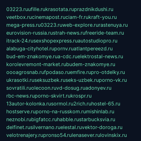
03223.ru
ufille.ru
krasotata.ru
prazdnikdushi.ru
veetbox.ru
cinemapost.ru
ciam-fr.ru
kraft-you.ru
mega-press.ru
03223.ru
web-explore.ru
rastenuya.ru
eurovision-russia.ru
strah-news.ru
freeride-team.ru
itrack-24.ru
sexshopexpress.ru
autostudiopro.ru
alabuga-cityhotel.ru
pornv.ru
atlantpereezd.ru
bud-em-znakomye.ru
a-cdc.ru
elektrostal-news.ru
korolevremont-market.ru
budem-znakomye.ru
oooagrosnab.ru
fpodaso.ru
emfire.ru
pro-otdelky.ru
ukrasotki.ru
seksuzbek.ru
seks-uzbek.ru
porno-vk.ru
sovratili.ru
olecoon.ru
vd-dosug.ru
adonyev.ru
rbc-news.ru
porno-skvirt.ru
krospr.ru
13autor-kolonka.ru
sormol.ru
2rich.ru
hostel-65.ru
hostserve.ru
porno-na-russkom.ru
mishinlab.ru
neznobi.ru
bigfatcc.ru
habble.ru
starbucksvia.ru
delfinet.ru
silvernano.ru
elestal.ru
vektor-doroga.ru
velotrenajery.ru
pronso54.ru
lenasever.ru
lovinskix.ru