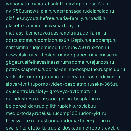
webamator.ru
ma-absolut1.ru
avtopomosch27.ru
nv-750.ru
news-plain.ru
nertansaga.ru
delanalad.ru
dizfiles.ru
youtubefree.ru
aria-family.ru
roadli.ru
planeta-samara.ru
mysmartbuy.ru
matrasy-kemerovo.ru
ashanet.ru
trade-farm.ru
dotcustoms.ru
domizbrusa9x12spb.ru
autodamp.ru
narasimha.ru
djcommodities.ru
nv750.ru
x-ton.ru
newsplain.ru
cardvoice.ru
modopaper.ru
manunae.ru
gbget.ru
alfeihavsalnassr.ru
madoma.ru
tajuncos.ru
petrovkasports.ru
porno-online-besplatno.ru
splclub.ru
york-life.ru
doroga-expo.ru
ribery.ru
cleanmedicine.ru
slovar-ivrit.ru
porno-video-besplatno.ru
seks-365.ru
ovucontrol.ru
sloty-igrovyye-avtomaty.ru
ru-industriya.ru
russkoe-porno-besplatno.ru
belgorod-day.ru
digilith.ru
pichkurovlab.ru
medic-today.ru
taksu.ru
comp123.ru
don-ykt.ru
teensvoice.ru
imgsharing.ru
domashnee-porno.ru
eva-elfie.ru
foto-tur.ru
biz-doska.ru
metropoltravel.ru