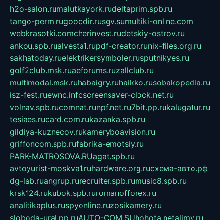
h2o-salon.ru
malutkayork.ru
deltaprim.spb.ru
tango-perm.ru
gooddir.ru
sgv.su
multiki-online.com
webkrasotki.com
cherinvest.ru
detskiy-ostrov.ru
ankou.spb.ru
alvesta1.ru
pdf-creator.ru
nix-files.org.ru
sakhatoday.ru
elektrikersymboler.ru
sputnikyes.ru
golf2club.msk.ru
aeforums.ru
zallclub.ru
multimodal.msk.ru
habaigry.ru
haikko.ru
sobakopedia.ru
isz-fest.ru
ewnc.info
screensaver-clock.net.ru
volnav.spb.ru
comnat.ru
npf.net.ru
7bit.pp.ru
kalugatur.ru
tesiaes.ru
card.com.ru
kazanka.spb.ru
gildiya-kuznecov.ru
kameryboavision.ru
griffoncom.spb.ru
fabrika-emotsiy.ru
PARK-MATROSOVA.RU
agat.spb.ru
avtoyurist-moskva1.ru
hardware.org.ru
схема-авто.рф
dg-lab.ru
angrup.ru
recruiter.spb.ru
music8.spb.ru
krsk124.ru
kubok.spb.ru
romanofforex.ru
analitikaplus.ru
spyonline.ru
zosikamery.ru
sloboda-ural.pp.ru
AUTO-COM.SU
hohota.net
alimy.ru