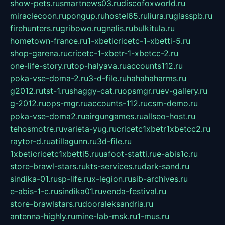
show-pets.ru
smartnews03.ru
discofoxworld.ru
miraclecoon.ru
pongup.ru
hostel65.ru
liura.ru
glasspb.ru
firehunters.ru
gribowo.ru
gnalis.ru
bulkitula.ru
hometown-france.ru
1-xbeticricetc-1-xbetti-5.ru
shop-garena.ru
cricetc-1-xbetr-1-xbetcc-2.ru
one-life-story.ru
top-halyava.ru
accounts112.ru
poka-vse-doma-2.ru
3-d-file.ru
hahahaharms.ru
g2012.ru
tst-1.ru
shaggy-cat.ru
opsmgr.ru
ev-gallery.ru
g-2012.ru
ops-mgr.ru
accounts-112.ru
csm-demo.ru
poka-vse-doma2.ru
airgungames.ru
allseo-host.ru
tehosmotre.ru
varieta-yug.ru
cricetc1xbetr1xbetcc2.ru
raytor-d.ru
atillagunn.ru
3d-file.ru
1xbeticricetc1xbetti5.ru
uafoot-statti.ru
e-abis1c.ru
store-brawl-stars.ru
kts-services.ru
dark-sand.ru
sindika-01.ru
sp-life.ru
x-legion.ru
sib-archives.ru
e-abis-1-c.ru
sindika01.ru
venda-festival.ru
store-brawlstars.ru
dooraleksandria.ru
antenna-highly.ru
mine-lab-msk.ru
1-mus.ru