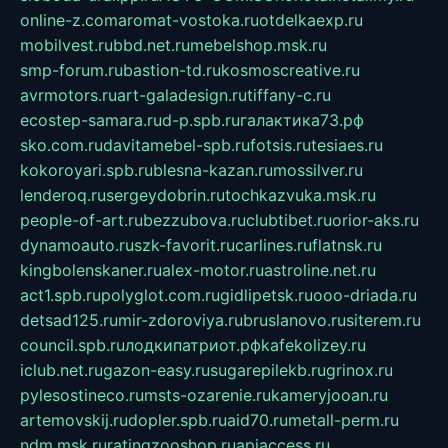
online-z.com
aromat-vostoka.ru
otdelkaexp.ru
mobilvest.ru
bbd.net.ru
mebelshop.msk.ru
smp-forum.ru
bastion-td.ru
kosmoscreative.ru
avrmotors.ru
art-galadesign.ru
tiffany-c.ru
ecostep-samara.ru
d-p.spb.ru
галактика73.рф
sko.com.ru
davitamebel-spb.ru
fotsis.ru
tesiaes.ru
kokoroyari.spb.ru
blesna-kazan.ru
mossilver.ru
lenderoq.ru
sergeydobrin.ru
tochkazvuka.msk.ru
people-of-art.ru
bezzubova.ru
clubtibet.ru
orior-aks.ru
dynamoauto.ru
szk-favorit.ru
carlines.ru
flatnsk.ru
kingbolenskaner.ru
alex-motor.ru
astroline.net.ru
act1.spb.ru
polyglot.com.ru
gidlipetsk.ru
ooo-driada.ru
detsad125.ru
mir-zdoroviya.ru
bruslanovo.ru
siterem.ru
council.spb.ru
лодкипатриот.рф
kafekolizey.ru
iclub.net.ru
gazon-easy.ru
sugarepilekb.ru
grinox.ru
pylesostineco.ru
msts-ozarenie.ru
kameryjooan.ru
artemovskij.ru
dopler.spb.ru
aid70.ru
metall-perm.ru
ndm.msk.ru
ratingzooshop.ru
apiaccess.ru