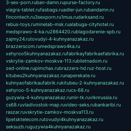
3-sex-porn.ru
ban-damn.ru
purse-factory.ru
viagra-tablet.ru
fasbags.ru
adler-jun.ru
bandamn.ru
fincontech.ru
3sexporn.ru
1mus.ru
darksand.ru
rebus-toys.ru
minelab-msk.ru
alabuga-cityhotel.ru
medsprawo-4-ka.ru
2864420.ru
blagodarenie-spb.ru
zajmy24.ru
tovudyi-4-kuhnyanazakaz.ru
brazzerscom.ru
medsprawo4ka.ru
xehyroo5kuhnyanazakaz.ru
fabrikayfabrikaefabrika.ru
vskrytie-zamkov-moskva-113.ru
biletnadom.ru
zed-online.ru
pimchax.ru
brazzers-hd.ru
z-host.ru
kitubeu2kuhnyanazakaz.ru
naperekate.ru
kuhnyaofabrikaufabrik.ru
kitubeu-2-kuhnyanazakaz.ru
xehyroo-5-kuhnyanazakaz.ru
cs-68.ru
guzywia-4-kuhnyanazakaz.ru
mir-tk.ru
vlknrussia.ru
cs68.ru
vladivostok-map.ru
video-seks.ru
bankaribi.ru
raszar.ru
vskrytie-zamkov-moskva113.ru
lipetsktelecom.ru
tovudyi4kuhnyanazakaz.ru
seksuzb.ru
guzywia4kuhnyanazakaz.ru