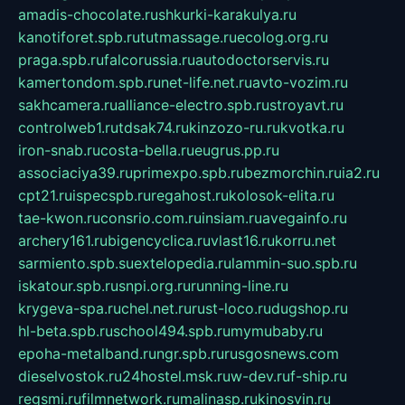
amadis-chocolate.ru
shkurki-karakulya.ru
kanotiforet.spb.ru
tutmassage.ru
ecolog.org.ru
praga.spb.ru
falcorussia.ru
autodoctorservis.ru
kamertondom.spb.ru
net-life.net.ru
avto-vozim.ru
sakhcamera.ru
alliance-electro.spb.ru
stroyavt.ru
controlweb1.ru
tdsak74.ru
kinzozo-ru.ru
kvotka.ru
iron-snab.ru
costa-bella.ru
eugrus.pp.ru
associaciya39.ru
primexpo.spb.ru
bezmorchin.ru
ia2.ru
cpt21.ru
ispecspb.ru
regahost.ru
kolosok-elita.ru
tae-kwon.ru
consrio.com.ru
insiam.ru
avegainfo.ru
archery161.ru
bigencyclica.ru
vlast16.ru
korru.net
sarmiento.spb.su
extelopedia.ru
lammin-suo.spb.ru
iskatour.spb.ru
snpi.org.ru
running-line.ru
krygeva-spa.ru
chel.net.ru
rust-loco.ru
dugshop.ru
hl-beta.spb.ru
school494.spb.ru
mymubaby.ru
epoha-metalband.ru
ngr.spb.ru
rusgosnews.com
dieselvostok.ru
24hostel.msk.ru
w-dev.ru
f-ship.ru
regsmi.ru
filmnetwork.ru
malinasp.ru
kinosvin.ru