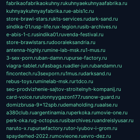
fabrikaofabrikaokuhny.ru
kuhnyaekuhnyaafabrika.ru
kuhnyaykuhnyayfabrika.ru
e-abis1c.ru
store-brawl-stars.ru
kts-services.ru
dark-sand.ru
sindika-01.ru
sp-life.ru
x-legion.ru
sib-archives.ru
e-abis-1-c.ru
sindika01.ru
venda-festival.ru
store-brawlstars.ru
dooraleksandria.ru
antenna-highly.ru
mine-lab-msk.ru
1-mus.ru
3-sex-porn.ru
ban-damn.ru
purse-factory.ru
viagra-tablet.ru
fasbags.ru
adler-jun.ru
bandamn.ru
fincontech.ru
3sexporn.ru
1mus.ru
darksand.ru
rebus-toys.ru
minelab-msk.ru
rtdco.ru
seo-prodvizhenie-sajtov-stroitelnyh-kompanij.ru
card-voice.ru
rulonnyygazon177.ru
snow-guard.ru
domizbrusa-9x12spb.ru
demaholding.ru
aalse.ru
a380club.ru
argentinamia.ru
perkoka.ru
movie-one.ru
perk-oka.ru
g-octopus.ru
sibarchives.ru
andreislyusar.ru
naruto-x.ru
pursefactory.ru
tor-lyubov-i-grom.ru
spayderhed-2022.ru
movieone.ru
evro-dez.ru