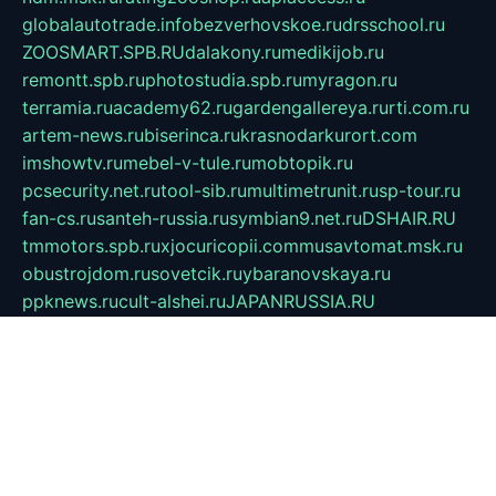
globalautotrade.info
bezverhovskoe.ru
drsschool.ru
ZOOSMART.SPB.RU
dalakony.ru
medikijob.ru
remontt.spb.ru
photostudia.spb.ru
myragon.ru
terramia.ru
academy62.ru
gardengallereya.ru
rti.com.ru
artem-news.ru
biserinca.ru
krasnodarkurort.com
imshowtv.ru
mebel-v-tule.ru
mobtopik.ru
pcsecurity.net.ru
tool-sib.ru
multimetrunit.ru
sp-tour.ru
fan-cs.ru
santeh-russia.ru
symbian9.net.ru
DSHAIR.RU
tmmotors.spb.ru
xjocuricopii.com
musavtomat.msk.ru
obustrojdom.ru
sovetcik.ru
ybaranovskaya.ru
ppknews.ru
cult-alshei.ru
JAPANRUSSIA.RU
proekciyamebel.ru
imper-finans.ru
rim.org.ru
glamourai.ru
brassminus.ru
zabor-pro.ru
ftn.pp.ru
dorogoe58.ru
laimengpacker.ru
kuzova-zapchasti.ru
sageerp.ru
taxodrom.ru
dsrazvitie.ru
hardcity.net.ru
ratinghomegames.ru
topservice25.ru
gubernyan.ru
gtglasslined.ru
ii4.ru
tssport.spb.ru
andorra24.com
blackwallstreet.ru
oboimos.ru
optim-doors.com.ru