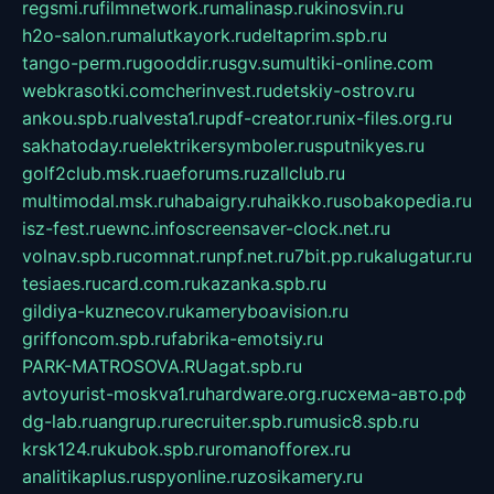
regsmi.ru
filmnetwork.ru
malinasp.ru
kinosvin.ru
h2o-salon.ru
malutkayork.ru
deltaprim.spb.ru
tango-perm.ru
gooddir.ru
sgv.su
multiki-online.com
webkrasotki.com
cherinvest.ru
detskiy-ostrov.ru
ankou.spb.ru
alvesta1.ru
pdf-creator.ru
nix-files.org.ru
sakhatoday.ru
elektrikersymboler.ru
sputnikyes.ru
golf2club.msk.ru
aeforums.ru
zallclub.ru
multimodal.msk.ru
habaigry.ru
haikko.ru
sobakopedia.ru
isz-fest.ru
ewnc.info
screensaver-clock.net.ru
volnav.spb.ru
comnat.ru
npf.net.ru
7bit.pp.ru
kalugatur.ru
tesiaes.ru
card.com.ru
kazanka.spb.ru
gildiya-kuznecov.ru
kameryboavision.ru
griffoncom.spb.ru
fabrika-emotsiy.ru
PARK-MATROSOVA.RU
agat.spb.ru
avtoyurist-moskva1.ru
hardware.org.ru
схема-авто.рф
dg-lab.ru
angrup.ru
recruiter.spb.ru
music8.spb.ru
krsk124.ru
kubok.spb.ru
romanofforex.ru
analitikaplus.ru
spyonline.ru
zosikamery.ru