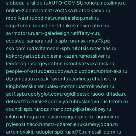
sloboda-ural.pp.ru
AUTO-COM.SU
hohota.net
alimy.ru
online-z.com
aromat-vostoka.ru
otdelkaexp.ru
mobilvest.ru
bbd.net.ru
mebelshop.msk.ru
smp-forum.ru
bastion-td.ru
kosmoscreative.ru
avrmotors.ru
art-galadesign.ru
tiffany-c.ru
ecostep-samara.ru
d-p.spb.ru
галактика73.рф
sko.com.ru
davitamebel-spb.ru
fotsis.ru
tesiaes.ru
kokoroyari.spb.ru
blesna-kazan.ru
mossilver.ru
lenderoq.ru
sergeydobrin.ru
tochkazvuka.msk.ru
people-of-art.ru
bezzubova.ru
clubtibet.ru
orior-aks.ru
dynamoauto.ru
szk-favorit.ru
carlines.ru
flatnsk.ru
kingbolenskaner.ru
alex-motor.ru
astroline.net.ru
act1.spb.ru
polyglot.com.ru
gidlipetsk.ru
ooo-driada.ru
detsad125.ru
mir-zdoroviya.ru
bruslanovo.ru
siterem.ru
council.spb.ru
лодкипатриот.рф
kafekolizey.ru
iclub.net.ru
gazon-easy.ru
sugarepilekb.ru
grinox.ru
pylesostineco.ru
msts-ozarenie.ru
kameryjooan.ru
artemovskij.ru
dopler.spb.ru
aid70.ru
metall-perm.ru