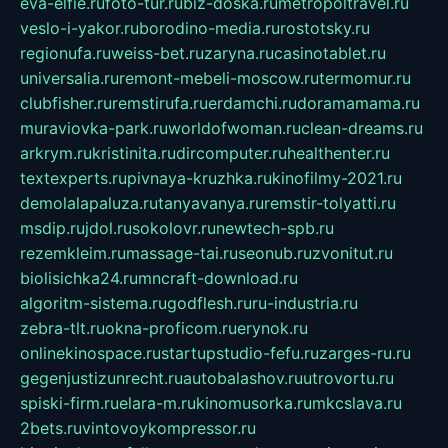
eva-elfie.ru
foto-tur.ru
biz-doska.ru
metropoltravel.ru
veslo-i-yakor.ru
borodino-media.ru
rostotsky.ru
regionufa.ru
weiss-bet.ru
zaryna.ru
casinotablet.ru
universalia.ru
remont-mebeli-moscow.ru
termomur.ru
clubfisher.ru
remstirufa.ru
erdamchi.ru
doramamama.ru
muraviovka-park.ru
worldofwoman.ru
clean-dreams.ru
arkrym.ru
kristinita.ru
dircomputer.ru
healthenter.ru
textexperts.ru
pivnaya-kruzhka.ru
kinofilmy-2021.ru
demolalapaluza.ru
tanyavanya.ru
remstir-tolyatti.ru
msdip.ru
jdol.ru
sokolovr.ru
newtech-spb.ru
rezemkleim.ru
massage-tai.ru
seonub.ru
zvonitut.ru
biolisichka24.ru
mncraft-download.ru
algoritm-sistema.ru
godflesh.ru
ru-industria.ru
zebra-tlt.ru
okna-proficom.ru
erynok.ru
onlinekinospace.ru
startupstudio-fefu.ru
zarges-ru.ru
gegenjustizunrecht.ru
autobalashov.ru
utrovortu.ru
spiski-firm.ru
elara-m.ru
kinomusorka.ru
mkcslava.ru
2bets.ru
vintovoykompressor.ru