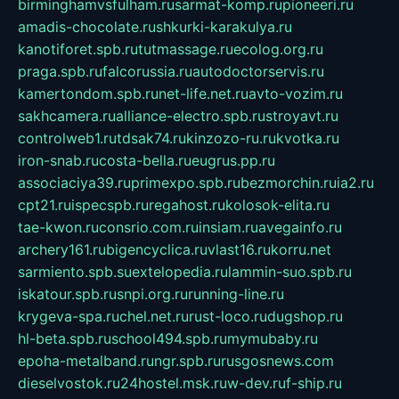
birminghamvsfulham.ru
sarmat-komp.ru
pioneeri.ru
amadis-chocolate.ru
shkurki-karakulya.ru
kanotiforet.spb.ru
tutmassage.ru
ecolog.org.ru
praga.spb.ru
falcorussia.ru
autodoctorservis.ru
kamertondom.spb.ru
net-life.net.ru
avto-vozim.ru
sakhcamera.ru
alliance-electro.spb.ru
stroyavt.ru
controlweb1.ru
tdsak74.ru
kinzozo-ru.ru
kvotka.ru
iron-snab.ru
costa-bella.ru
eugrus.pp.ru
associaciya39.ru
primexpo.spb.ru
bezmorchin.ru
ia2.ru
cpt21.ru
ispecspb.ru
regahost.ru
kolosok-elita.ru
tae-kwon.ru
consrio.com.ru
insiam.ru
avegainfo.ru
archery161.ru
bigencyclica.ru
vlast16.ru
korru.net
sarmiento.spb.su
extelopedia.ru
lammin-suo.spb.ru
iskatour.spb.ru
snpi.org.ru
running-line.ru
krygeva-spa.ru
chel.net.ru
rust-loco.ru
dugshop.ru
hl-beta.spb.ru
school494.spb.ru
mymubaby.ru
epoha-metalband.ru
ngr.spb.ru
rusgosnews.com
dieselvostok.ru
24hostel.msk.ru
w-dev.ru
f-ship.ru