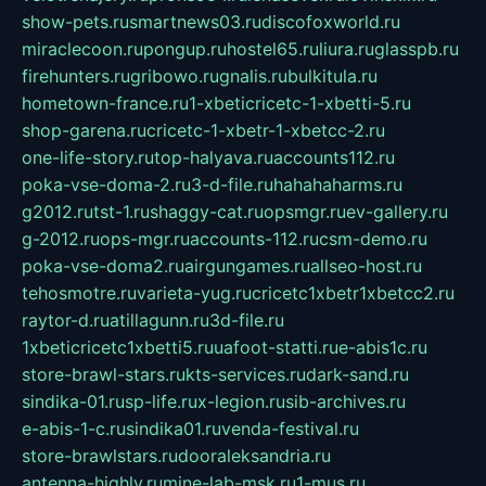
show-pets.ru
smartnews03.ru
discofoxworld.ru
miraclecoon.ru
pongup.ru
hostel65.ru
liura.ru
glasspb.ru
firehunters.ru
gribowo.ru
gnalis.ru
bulkitula.ru
hometown-france.ru
1-xbeticricetc-1-xbetti-5.ru
shop-garena.ru
cricetc-1-xbetr-1-xbetcc-2.ru
one-life-story.ru
top-halyava.ru
accounts112.ru
poka-vse-doma-2.ru
3-d-file.ru
hahahaharms.ru
g2012.ru
tst-1.ru
shaggy-cat.ru
opsmgr.ru
ev-gallery.ru
g-2012.ru
ops-mgr.ru
accounts-112.ru
csm-demo.ru
poka-vse-doma2.ru
airgungames.ru
allseo-host.ru
tehosmotre.ru
varieta-yug.ru
cricetc1xbetr1xbetcc2.ru
raytor-d.ru
atillagunn.ru
3d-file.ru
1xbeticricetc1xbetti5.ru
uafoot-statti.ru
e-abis1c.ru
store-brawl-stars.ru
kts-services.ru
dark-sand.ru
sindika-01.ru
sp-life.ru
x-legion.ru
sib-archives.ru
e-abis-1-c.ru
sindika01.ru
venda-festival.ru
store-brawlstars.ru
dooraleksandria.ru
antenna-highly.ru
mine-lab-msk.ru
1-mus.ru