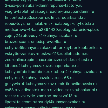
3-sex-porn.ru
ban-damn.ru
purse-factory.ru
viagra-tablet.ru
fasbags.ru
adler-jun.ru
bandamn.ru
fincontech.ru
3sexporn.ru
1mus.ru
darksand.ru
rebus-toys.ru
minelab-msk.ru
alabuga-cityhotel.ru
medsprawo-4-ka.ru
2864420.ru
blagodarenie-spb.ru
zajmy24.ru
tovudyi-4-kuhnyanazakaz.ru
brazzerscom.ru
medsprawo4ka.ru
xehyroo5kuhnyanazakaz.ru
fabrikayfabrikaefabrika.ru
vskrytie-zamkov-moskva-113.ru
biletnadom.ru
zed-online.ru
pimchax.ru
brazzers-hd.ru
z-host.ru
kitubeu2kuhnyanazakaz.ru
naperekate.ru
kuhnyaofabrikaufabrik.ru
kitubeu-2-kuhnyanazakaz.ru
xehyroo-5-kuhnyanazakaz.ru
cs-68.ru
guzywia-4-kuhnyanazakaz.ru
mir-tk.ru
vlknrussia.ru
cs68.ru
vladivostok-map.ru
video-seks.ru
bankaribi.ru
raszar.ru
vskrytie-zamkov-moskva113.ru
lipetsktelecom.ru
tovudyi4kuhnyanazakaz.ru
seksuzb.ru
guzywia4kuhnyanazakaz.ru