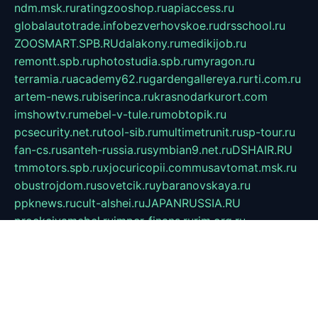
ndm.msk.ru
ratingzooshop.ru
apiaccess.ru
globalautotrade.info
bezverhovskoe.ru
drsschool.ru
ZOOSMART.SPB.RU
dalakony.ru
medikijob.ru
remontt.spb.ru
photostudia.spb.ru
myragon.ru
terramia.ru
academy62.ru
gardengallereya.ru
rti.com.ru
artem-news.ru
biserinca.ru
krasnodarkurort.com
imshowtv.ru
mebel-v-tule.ru
mobtopik.ru
pcsecurity.net.ru
tool-sib.ru
multimetrunit.ru
sp-tour.ru
fan-cs.ru
santeh-russia.ru
symbian9.net.ru
DSHAIR.RU
tmmotors.spb.ru
xjocuricopii.com
musavtomat.msk.ru
obustrojdom.ru
sovetcik.ru
ybaranovskaya.ru
ppknews.ru
cult-alshei.ru
JAPANRUSSIA.RU
proekciyamebel.ru
imper-finans.ru
rim.org.ru
glamourai.ru
brassminus.ru
zabor-pro.ru
ftn.pp.ru
dorogoe58.ru
laimengpacker.ru
kuzova-zapchasti.ru
sageerp.ru
taxodrom.ru
dsrazvitie.ru
hardcity.net.ru
ratinghomegames.ru
topservice25.ru
gubernyan.ru
gtglasslined.ru
ii4.ru
tssport.spb.ru
andorra24.com