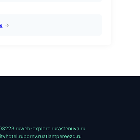
а
→
03223.ru
web-explore.ru
rastenuya.ru
tyhotel.ru
pornv.ru
atlantpereezd.ru