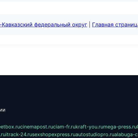
-Кавказский федеральный округ
|
Главная страниц
сии
eetbox.ru
cinemapost.ru
ciam-fr.ru
kraft-you.ru
mega-press.ru
.ru
itrack-24.ru
sexshopexpress.ru
autostudiopro.ru
alabuga-ci