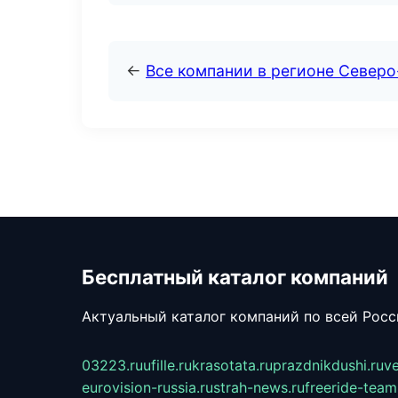
←
Все компании в регионе Северо
Бесплатный каталог компаний
Актуальный каталог компаний по всей Рос
03223.ru
ufille.ru
krasotata.ru
prazdnikdushi.ru
v
eurovision-russia.ru
strah-news.ru
freeride-team