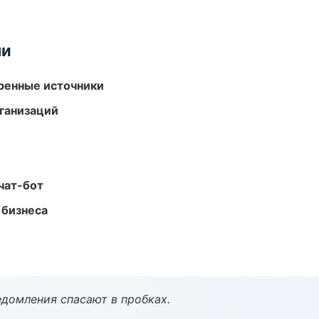
ми
еренные источники
ганизаций
чат-бот
 бизнеса
домления спасают в пробках.