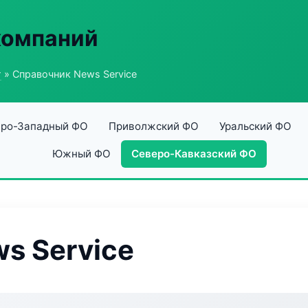
компаний
г
» Справочник News Service
ро-Западный ФО
Приволжский ФО
Уральский ФО
Южный ФО
Северо-Кавказский ФО
s Service