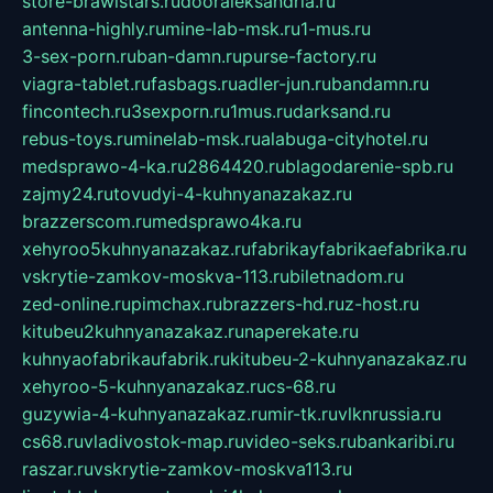
store-brawlstars.ru
dooraleksandria.ru
antenna-highly.ru
mine-lab-msk.ru
1-mus.ru
3-sex-porn.ru
ban-damn.ru
purse-factory.ru
viagra-tablet.ru
fasbags.ru
adler-jun.ru
bandamn.ru
fincontech.ru
3sexporn.ru
1mus.ru
darksand.ru
rebus-toys.ru
minelab-msk.ru
alabuga-cityhotel.ru
medsprawo-4-ka.ru
2864420.ru
blagodarenie-spb.ru
zajmy24.ru
tovudyi-4-kuhnyanazakaz.ru
brazzerscom.ru
medsprawo4ka.ru
xehyroo5kuhnyanazakaz.ru
fabrikayfabrikaefabrika.ru
vskrytie-zamkov-moskva-113.ru
biletnadom.ru
zed-online.ru
pimchax.ru
brazzers-hd.ru
z-host.ru
kitubeu2kuhnyanazakaz.ru
naperekate.ru
kuhnyaofabrikaufabrik.ru
kitubeu-2-kuhnyanazakaz.ru
xehyroo-5-kuhnyanazakaz.ru
cs-68.ru
guzywia-4-kuhnyanazakaz.ru
mir-tk.ru
vlknrussia.ru
cs68.ru
vladivostok-map.ru
video-seks.ru
bankaribi.ru
raszar.ru
vskrytie-zamkov-moskva113.ru