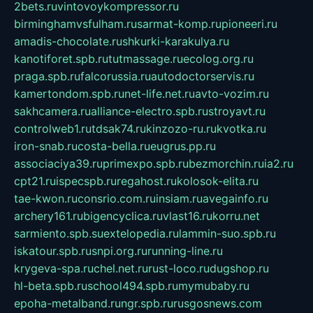
2bets.ru
vintovoykompressor.ru
birminghamvsfulham.ru
sarmat-komp.ru
pioneeri.ru
amadis-chocolate.ru
shkurki-karakulya.ru
kanotiforet.spb.ru
tutmassage.ru
ecolog.org.ru
praga.spb.ru
falcorussia.ru
autodoctorservis.ru
kamertondom.spb.ru
net-life.net.ru
avto-vozim.ru
sakhcamera.ru
alliance-electro.spb.ru
stroyavt.ru
controlweb1.ru
tdsak74.ru
kinzozo-ru.ru
kvotka.ru
iron-snab.ru
costa-bella.ru
eugrus.pp.ru
associaciya39.ru
primexpo.spb.ru
bezmorchin.ru
ia2.ru
cpt21.ru
ispecspb.ru
regahost.ru
kolosok-elita.ru
tae-kwon.ru
consrio.com.ru
insiam.ru
avegainfo.ru
archery161.ru
bigencyclica.ru
vlast16.ru
korru.net
sarmiento.spb.su
extelopedia.ru
lammin-suo.spb.ru
iskatour.spb.ru
snpi.org.ru
running-line.ru
krygeva-spa.ru
chel.net.ru
rust-loco.ru
dugshop.ru
hl-beta.spb.ru
school494.spb.ru
mymubaby.ru
epoha-metalband.ru
ngr.spb.ru
rusgosnews.com