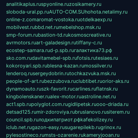
analitikaplus.ru
spyonline.ru
zosikamery.ru
sloboda-ural.pp.ru
AUTO-COM.SU
hohota.net
alimy.ru
online-z.com
aromat-vostoka.ru
otdelkaexp.ru
mobilvest.ru
bbd.net.ru
mebelshop.msk.ru
smp-forum.ru
bastion-td.ru
kosmoscreative.ru
avrmotors.ru
art-galadesign.ru
tiffany-c.ru
ecostep-samara.ru
d-p.spb.ru
галактика73.рф
sko.com.ru
davitamebel-spb.ru
fotsis.ru
tesiaes.ru
kokoroyari.spb.ru
blesna-kazan.ru
mossilver.ru
lenderoq.ru
sergeydobrin.ru
tochkazvuka.msk.ru
people-of-art.ru
bezzubova.ru
clubtibet.ru
orior-aks.ru
dynamoauto.ru
szk-favorit.ru
carlines.ru
flatnsk.ru
kingbolenskaner.ru
alex-motor.ru
astroline.net.ru
act1.spb.ru
polyglot.com.ru
gidlipetsk.ru
ooo-driada.ru
detsad125.ru
mir-zdoroviya.ru
bruslanovo.ru
siterem.ru
council.spb.ru
лодкипатриот.рф
kafekolizey.ru
iclub.net.ru
gazon-easy.ru
sugarepilekb.ru
grinox.ru
pylesostineco.ru
msts-ozarenie.ru
kameryjooan.ru