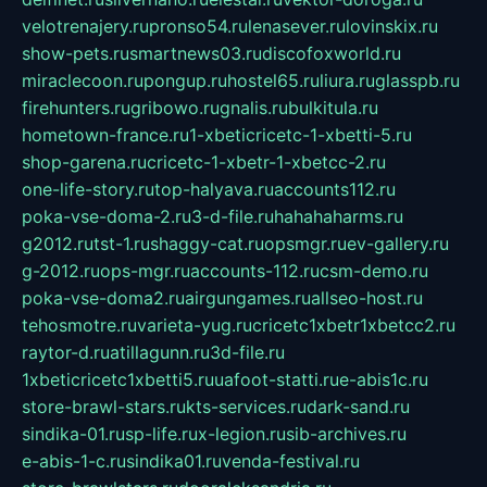
velotrenajery.ru
pronso54.ru
lenasever.ru
lovinskix.ru
show-pets.ru
smartnews03.ru
discofoxworld.ru
miraclecoon.ru
pongup.ru
hostel65.ru
liura.ru
glasspb.ru
firehunters.ru
gribowo.ru
gnalis.ru
bulkitula.ru
hometown-france.ru
1-xbeticricetc-1-xbetti-5.ru
shop-garena.ru
cricetc-1-xbetr-1-xbetcc-2.ru
one-life-story.ru
top-halyava.ru
accounts112.ru
poka-vse-doma-2.ru
3-d-file.ru
hahahaharms.ru
g2012.ru
tst-1.ru
shaggy-cat.ru
opsmgr.ru
ev-gallery.ru
g-2012.ru
ops-mgr.ru
accounts-112.ru
csm-demo.ru
poka-vse-doma2.ru
airgungames.ru
allseo-host.ru
tehosmotre.ru
varieta-yug.ru
cricetc1xbetr1xbetcc2.ru
raytor-d.ru
atillagunn.ru
3d-file.ru
1xbeticricetc1xbetti5.ru
uafoot-statti.ru
e-abis1c.ru
store-brawl-stars.ru
kts-services.ru
dark-sand.ru
sindika-01.ru
sp-life.ru
x-legion.ru
sib-archives.ru
e-abis-1-c.ru
sindika01.ru
venda-festival.ru