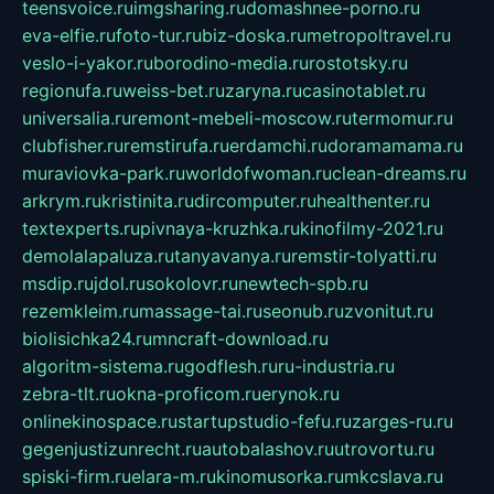
teensvoice.ru
imgsharing.ru
domashnee-porno.ru
eva-elfie.ru
foto-tur.ru
biz-doska.ru
metropoltravel.ru
veslo-i-yakor.ru
borodino-media.ru
rostotsky.ru
regionufa.ru
weiss-bet.ru
zaryna.ru
casinotablet.ru
universalia.ru
remont-mebeli-moscow.ru
termomur.ru
clubfisher.ru
remstirufa.ru
erdamchi.ru
doramamama.ru
muraviovka-park.ru
worldofwoman.ru
clean-dreams.ru
arkrym.ru
kristinita.ru
dircomputer.ru
healthenter.ru
textexperts.ru
pivnaya-kruzhka.ru
kinofilmy-2021.ru
demolalapaluza.ru
tanyavanya.ru
remstir-tolyatti.ru
msdip.ru
jdol.ru
sokolovr.ru
newtech-spb.ru
rezemkleim.ru
massage-tai.ru
seonub.ru
zvonitut.ru
biolisichka24.ru
mncraft-download.ru
algoritm-sistema.ru
godflesh.ru
ru-industria.ru
zebra-tlt.ru
okna-proficom.ru
erynok.ru
onlinekinospace.ru
startupstudio-fefu.ru
zarges-ru.ru
gegenjustizunrecht.ru
autobalashov.ru
utrovortu.ru
spiski-firm.ru
elara-m.ru
kinomusorka.ru
mkcslava.ru