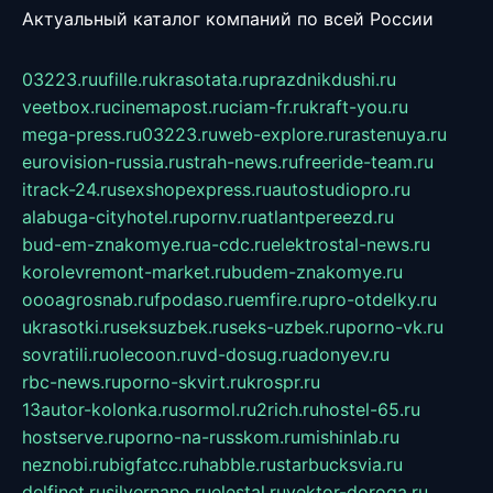
Актуальный каталог компаний по всей России
03223.ru
ufille.ru
krasotata.ru
prazdnikdushi.ru
veetbox.ru
cinemapost.ru
ciam-fr.ru
kraft-you.ru
mega-press.ru
03223.ru
web-explore.ru
rastenuya.ru
eurovision-russia.ru
strah-news.ru
freeride-team.ru
itrack-24.ru
sexshopexpress.ru
autostudiopro.ru
alabuga-cityhotel.ru
pornv.ru
atlantpereezd.ru
bud-em-znakomye.ru
a-cdc.ru
elektrostal-news.ru
korolevremont-market.ru
budem-znakomye.ru
oooagrosnab.ru
fpodaso.ru
emfire.ru
pro-otdelky.ru
ukrasotki.ru
seksuzbek.ru
seks-uzbek.ru
porno-vk.ru
sovratili.ru
olecoon.ru
vd-dosug.ru
adonyev.ru
rbc-news.ru
porno-skvirt.ru
krospr.ru
13autor-kolonka.ru
sormol.ru
2rich.ru
hostel-65.ru
hostserve.ru
porno-na-russkom.ru
mishinlab.ru
neznobi.ru
bigfatcc.ru
habble.ru
starbucksvia.ru
delfinet.ru
silvernano.ru
elestal.ru
vektor-doroga.ru