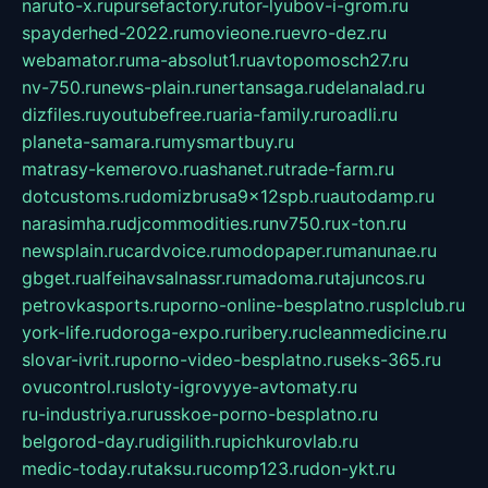
naruto-x.ru
pursefactory.ru
tor-lyubov-i-grom.ru
spayderhed-2022.ru
movieone.ru
evro-dez.ru
webamator.ru
ma-absolut1.ru
avtopomosch27.ru
nv-750.ru
news-plain.ru
nertansaga.ru
delanalad.ru
dizfiles.ru
youtubefree.ru
aria-family.ru
roadli.ru
planeta-samara.ru
mysmartbuy.ru
matrasy-kemerovo.ru
ashanet.ru
trade-farm.ru
dotcustoms.ru
domizbrusa9x12spb.ru
autodamp.ru
narasimha.ru
djcommodities.ru
nv750.ru
x-ton.ru
newsplain.ru
cardvoice.ru
modopaper.ru
manunae.ru
gbget.ru
alfeihavsalnassr.ru
madoma.ru
tajuncos.ru
petrovkasports.ru
porno-online-besplatno.ru
splclub.ru
york-life.ru
doroga-expo.ru
ribery.ru
cleanmedicine.ru
slovar-ivrit.ru
porno-video-besplatno.ru
seks-365.ru
ovucontrol.ru
sloty-igrovyye-avtomaty.ru
ru-industriya.ru
russkoe-porno-besplatno.ru
belgorod-day.ru
digilith.ru
pichkurovlab.ru
medic-today.ru
taksu.ru
comp123.ru
don-ykt.ru