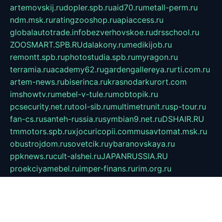
artemovskij.ru
dopler.spb.ru
aid70.ru
metall-perm.ru
ndm.msk.ru
ratingzooshop.ru
apiaccess.ru
globalautotrade.info
bezverhovskoe.ru
drsschool.ru
ZOOSMART.SPB.RU
dalakony.ru
medikijob.ru
remontt.spb.ru
photostudia.spb.ru
myragon.ru
terramia.ru
academy62.ru
gardengallereya.ru
rti.com.ru
artem-news.ru
biserinca.ru
krasnodarkurort.com
imshowtv.ru
mebel-v-tule.ru
mobtopik.ru
pcsecurity.net.ru
tool-sib.ru
multimetrunit.ru
sp-tour.ru
fan-cs.ru
santeh-russia.ru
symbian9.net.ru
DSHAIR.RU
tmmotors.spb.ru
xjocuricopii.com
musavtomat.msk.ru
obustrojdom.ru
sovetcik.ru
ybaranovskaya.ru
ppknews.ru
cult-alshei.ru
JAPANRUSSIA.RU
proekciyamebel.ru
imper-finans.ru
rim.org.ru
glamourai.ru
brassminus.ru
zabor-pro.ru
ftn.pp.ru
dorogoe58.ru
laimengpacker.ru
kuzova-zapchasti.ru
sageerp.ru
taxodrom.ru
dsrazvitie.ru
hardcity.net.ru
ratinghomegames.ru
topservice25.ru
gubernyan.ru