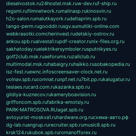
dieselvostok.ru
24hostel.msk.ru
w-dev.ru
f-ship.ru
regsmi.ru
filmnetwork.ru
malinasp.ru
kinosvin.ru
h2o-salon.ru
malutkayork.ru
deltaprim.spb.ru
tango-perm.ru
gooddir.ru
sgv.su
multiki-online.com
webkrasotki.com
cherinvest.ru
detskiy-ostrov.ru
ankou.spb.ru
alvesta1.ru
pdf-creator.ru
nix-files.org.ru
sakhatoday.ru
elektrikersymboler.ru
sputnikyes.ru
golf2club.msk.ru
aeforums.ru
zallclub.ru
multimodal.msk.ru
habaigry.ru
haikko.ru
sobakopedia.ru
isz-fest.ru
ewnc.info
screensaver-clock.net.ru
volnav.spb.ru
comnat.ru
npf.net.ru
7bit.pp.ru
kalugatur.ru
tesiaes.ru
card.com.ru
kazanka.spb.ru
gildiya-kuznecov.ru
kameryboavision.ru
griffoncom.spb.ru
fabrika-emotsiy.ru
PARK-MATROSOVA.RU
agat.spb.ru
avtoyurist-moskva1.ru
hardware.org.ru
схема-авто.рф
dg-lab.ru
angrup.ru
recruiter.spb.ru
music8.spb.ru
krsk124.ru
kubok.spb.ru
romanofforex.ru