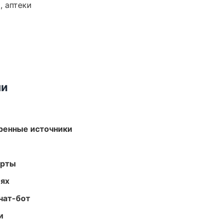
, аптеки
ми
еренные источники
арты
иях
чат-бот
и