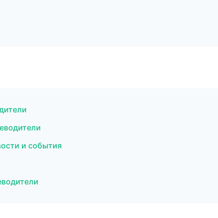
одители
теводители
вости и события
еводители