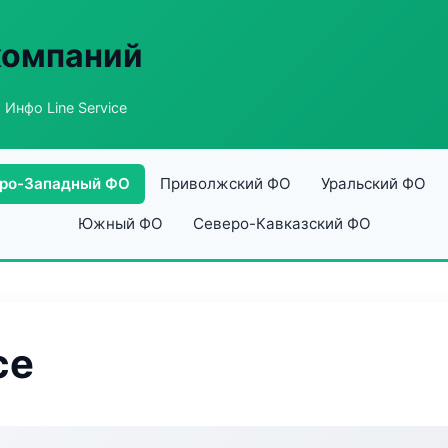
компаний
 Инфо Line Service
ро-Западный ФО
Приволжский ФО
Уральский ФО
Южный ФО
Северо-Кавказский ФО
ce