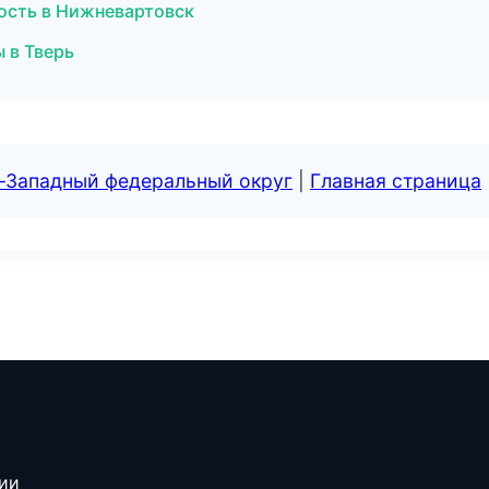
ость в Нижневартовск
 в Тверь
о-Западный федеральный округ
|
Главная страница
сии