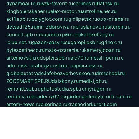
dynamoauto.ru
szk-favorit.ru
carlines.ru
flatnsk.ru
kingbolenskaner.ru
alex-motor.ru
astroline.net.ru
act1.spb.ru
polyglot.com.ru
gidlipetsk.ru
ooo-driada.ru
detsad125.ru
mir-zdoroviya.ru
bruslanovo.ru
siterem.ru
council.spb.ru
лодкипатриот.рф
kafekolizey.ru
iclub.net.ru
gazon-easy.ru
sugarepilekb.ru
grinox.ru
pylesostineco.ru
msts-ozarenie.ru
kameryjooan.ru
artemovskij.ru
dopler.spb.ru
aid70.ru
metall-perm.ru
ndm.msk.ru
ratingzooshop.ru
apiaccess.ru
globalautotrade.info
bezverhovskoe.ru
drsschool.ru
ZOOSMART.SPB.RU
dalakony.ru
medikijob.ru
remontt.spb.ru
photostudia.spb.ru
myragon.ru
terramia.ru
academy62.ru
gardengallereya.ru
rti.com.ru
artem-news.ru
biserinca.ru
krasnodarkurort.com
imshowtv.ru
mebel-v-tule.ru
mobtopik.ru
pcsecurity.net.ru
tool-sib.ru
multimetrunit.ru
sp-tour.ru
fan-cs.ru
santeh-russia.ru
symbian9.net.ru
DSHAIR.RU
tmmotors.spb.ru
xjocuricopii.com
musavtomat.msk.ru