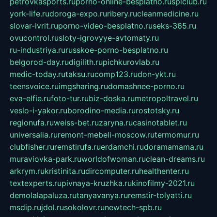
petrovkasports.ru
porno-online-besplatno.ru
splclub.ru
york-life.ru
doroga-expo.ru
ribery.ru
cleanmedicine.ru
slovar-ivrit.ru
porno-video-besplatno.ru
seks-365.ru
ovucontrol.ru
sloty-igrovyye-avtomaty.ru
ru-industriya.ru
russkoe-porno-besplatno.ru
belgorod-day.ru
digilith.ru
pichkurovlab.ru
medic-today.ru
taksu.ru
comp123.ru
don-ykt.ru
teensvoice.ru
imgsharing.ru
domashnee-porno.ru
eva-elfie.ru
foto-tur.ru
biz-doska.ru
metropoltravel.ru
veslo-i-yakor.ru
borodino-media.ru
rostotsky.ru
regionufa.ru
weiss-bet.ru
zaryna.ru
casinotablet.ru
universalia.ru
remont-mebeli-moscow.ru
termomur.ru
clubfisher.ru
remstirufa.ru
erdamchi.ru
doramamama.ru
muraviovka-park.ru
worldofwoman.ru
clean-dreams.ru
arkrym.ru
kristinita.ru
dircomputer.ru
healthenter.ru
textexperts.ru
pivnaya-kruzhka.ru
kinofilmy-2021.ru
demolalapaluza.ru
tanyavanya.ru
remstir-tolyatti.ru
msdip.ru
jdol.ru
sokolovr.ru
newtech-spb.ru