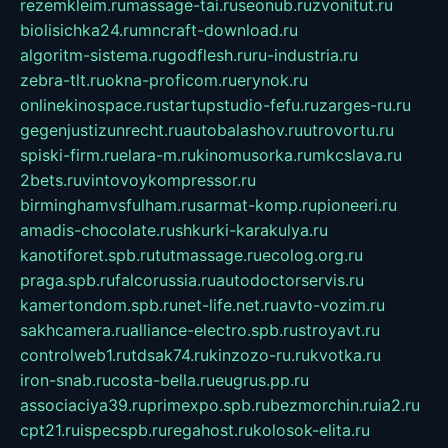
rezemkleim.ru
massage-tai.ru
seonub.ru
zvonitut.ru
biolisichka24.ru
mncraft-download.ru
algoritm-sistema.ru
godflesh.ru
ru-industria.ru
zebra-tlt.ru
okna-proficom.ru
erynok.ru
onlinekinospace.ru
startupstudio-fefu.ru
zarges-ru.ru
gegenjustizunrecht.ru
autobalashov.ru
utrovortu.ru
spiski-firm.ru
elara-m.ru
kinomusorka.ru
mkcslava.ru
2bets.ru
vintovoykompressor.ru
birminghamvsfulham.ru
sarmat-komp.ru
pioneeri.ru
amadis-chocolate.ru
shkurki-karakulya.ru
kanotiforet.spb.ru
tutmassage.ru
ecolog.org.ru
praga.spb.ru
falcorussia.ru
autodoctorservis.ru
kamertondom.spb.ru
net-life.net.ru
avto-vozim.ru
sakhcamera.ru
alliance-electro.spb.ru
stroyavt.ru
controlweb1.ru
tdsak74.ru
kinzozo-ru.ru
kvotka.ru
iron-snab.ru
costa-bella.ru
eugrus.pp.ru
associaciya39.ru
primexpo.spb.ru
bezmorchin.ru
ia2.ru
cpt21.ru
ispecspb.ru
regahost.ru
kolosok-elita.ru