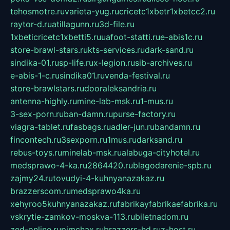
tehosmotre.ru
varieta-yug.ru
cricetc1xbetr1xbetcc2.ru
raytor-d.ru
atillagunn.ru
3d-file.ru
1xbeticricetc1xbetti5.ru
uafoot-statti.ru
e-abis1c.ru
store-brawl-stars.ru
kts-services.ru
dark-sand.ru
sindika-01.ru
sp-life.ru
x-legion.ru
sib-archives.ru
e-abis-1-c.ru
sindika01.ru
venda-festival.ru
store-brawlstars.ru
dooraleksandria.ru
antenna-highly.ru
mine-lab-msk.ru
1-mus.ru
3-sex-porn.ru
ban-damn.ru
purse-factory.ru
viagra-tablet.ru
fasbags.ru
adler-jun.ru
bandamn.ru
fincontech.ru
3sexporn.ru
1mus.ru
darksand.ru
rebus-toys.ru
minelab-msk.ru
alabuga-cityhotel.ru
medsprawo-4-ka.ru
2864420.ru
blagodarenie-spb.ru
zajmy24.ru
tovudyi-4-kuhnyanazakaz.ru
brazzerscom.ru
medsprawo4ka.ru
xehyroo5kuhnyanazakaz.ru
fabrikayfabrikaefabrika.ru
vskrytie-zamkov-moskva-113.ru
biletnadom.ru
zed-online.ru
pimchax.ru
brazzers-hd.ru
z-host.ru