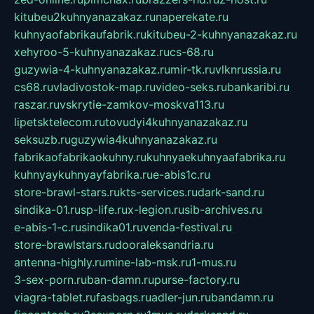
kitubeu2kuhnyanazakaz.ru
naperekate.ru
kuhnyaofabrikaufabrik.ru
kitubeu-2-kuhnyanazakaz.ru
xehyroo-5-kuhnyanazakaz.ru
cs-68.ru
guzywia-4-kuhnyanazakaz.ru
mir-tk.ru
vlknrussia.ru
cs68.ru
vladivostok-map.ru
video-seks.ru
bankaribi.ru
raszar.ru
vskrytie-zamkov-moskva113.ru
lipetsktelecom.ru
tovudyi4kuhnyanazakaz.ru
seksuzb.ru
guzywia4kuhnyanazakaz.ru
fabrikaofabrikaokuhny.ru
kuhnyaekuhnyaafabrika.ru
kuhnyaykuhnyayfabrika.ru
e-abis1c.ru
store-brawl-stars.ru
kts-services.ru
dark-sand.ru
sindika-01.ru
sp-life.ru
x-legion.ru
sib-archives.ru
e-abis-1-c.ru
sindika01.ru
venda-festival.ru
store-brawlstars.ru
dooraleksandria.ru
antenna-highly.ru
mine-lab-msk.ru
1-mus.ru
3-sex-porn.ru
ban-damn.ru
purse-factory.ru
viagra-tablet.ru
fasbags.ru
adler-jun.ru
bandamn.ru