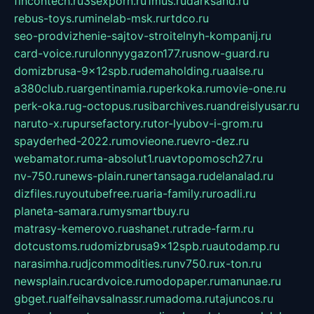
fincontech.ru
3sexporn.ru
1mus.ru
darksand.ru
rebus-toys.ru
minelab-msk.ru
rtdco.ru
seo-prodvizhenie-sajtov-stroitelnyh-kompanij.ru
card-voice.ru
rulonnyygazon177.ru
snow-guard.ru
domizbrusa-9x12spb.ru
demaholding.ru
aalse.ru
a380club.ru
argentinamia.ru
perkoka.ru
movie-one.ru
perk-oka.ru
g-octopus.ru
sibarchives.ru
andreislyusar.ru
naruto-x.ru
pursefactory.ru
tor-lyubov-i-grom.ru
spayderhed-2022.ru
movieone.ru
evro-dez.ru
webamator.ru
ma-absolut1.ru
avtopomosch27.ru
nv-750.ru
news-plain.ru
nertansaga.ru
delanalad.ru
dizfiles.ru
youtubefree.ru
aria-family.ru
roadli.ru
planeta-samara.ru
mysmartbuy.ru
matrasy-kemerovo.ru
ashanet.ru
trade-farm.ru
dotcustoms.ru
domizbrusa9x12spb.ru
autodamp.ru
narasimha.ru
djcommodities.ru
nv750.ru
x-ton.ru
newsplain.ru
cardvoice.ru
modopaper.ru
manunae.ru
gbget.ru
alfeihavsalnassr.ru
madoma.ru
tajuncos.ru