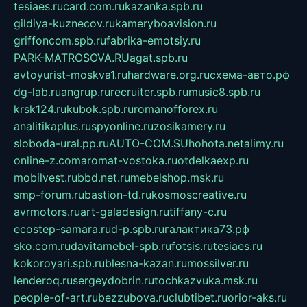
tesiaes.ru
card.com.ru
kazanka.spb.ru
gildiya-kuznecov.ru
kameryboavision.ru
griffoncom.spb.ru
fabrika-emotsiy.ru
PARK-MATROSOVA.RU
agat.spb.ru
avtoyurist-moskva1.ru
hardware.org.ru
схема-авто.рф
dg-lab.ru
angrup.ru
recruiter.spb.ru
music8.spb.ru
krsk124.ru
kubok.spb.ru
romanofforex.ru
analitikaplus.ru
spyonline.ru
zosikamery.ru
sloboda-ural.pp.ru
AUTO-COM.SU
hohota.net
alimy.ru
online-z.com
aromat-vostoka.ru
otdelkaexp.ru
mobilvest.ru
bbd.net.ru
mebelshop.msk.ru
smp-forum.ru
bastion-td.ru
kosmoscreative.ru
avrmotors.ru
art-galadesign.ru
tiffany-c.ru
ecostep-samara.ru
d-p.spb.ru
галактика73.рф
sko.com.ru
davitamebel-spb.ru
fotsis.ru
tesiaes.ru
kokoroyari.spb.ru
blesna-kazan.ru
mossilver.ru
lenderoq.ru
sergeydobrin.ru
tochkazvuka.msk.ru
people-of-art.ru
bezzubova.ru
clubtibet.ru
orior-aks.ru