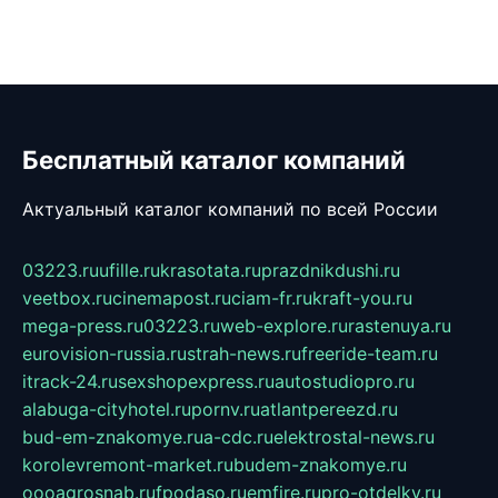
Бесплатный каталог компаний
Актуальный каталог компаний по всей России
03223.ru
ufille.ru
krasotata.ru
prazdnikdushi.ru
veetbox.ru
cinemapost.ru
ciam-fr.ru
kraft-you.ru
mega-press.ru
03223.ru
web-explore.ru
rastenuya.ru
eurovision-russia.ru
strah-news.ru
freeride-team.ru
itrack-24.ru
sexshopexpress.ru
autostudiopro.ru
alabuga-cityhotel.ru
pornv.ru
atlantpereezd.ru
bud-em-znakomye.ru
a-cdc.ru
elektrostal-news.ru
korolevremont-market.ru
budem-znakomye.ru
oooagrosnab.ru
fpodaso.ru
emfire.ru
pro-otdelky.ru