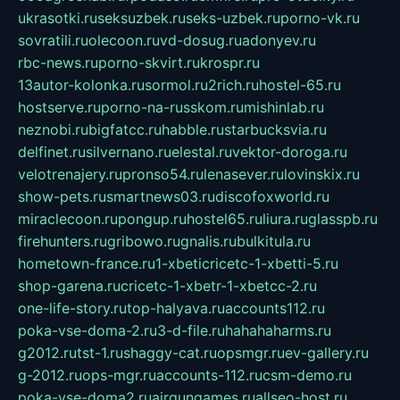
ukrasotki.ru
seksuzbek.ru
seks-uzbek.ru
porno-vk.ru
sovratili.ru
olecoon.ru
vd-dosug.ru
adonyev.ru
rbc-news.ru
porno-skvirt.ru
krospr.ru
13autor-kolonka.ru
sormol.ru
2rich.ru
hostel-65.ru
hostserve.ru
porno-na-russkom.ru
mishinlab.ru
neznobi.ru
bigfatcc.ru
habble.ru
starbucksvia.ru
delfinet.ru
silvernano.ru
elestal.ru
vektor-doroga.ru
velotrenajery.ru
pronso54.ru
lenasever.ru
lovinskix.ru
show-pets.ru
smartnews03.ru
discofoxworld.ru
miraclecoon.ru
pongup.ru
hostel65.ru
liura.ru
glasspb.ru
firehunters.ru
gribowo.ru
gnalis.ru
bulkitula.ru
hometown-france.ru
1-xbeticricetc-1-xbetti-5.ru
shop-garena.ru
cricetc-1-xbetr-1-xbetcc-2.ru
one-life-story.ru
top-halyava.ru
accounts112.ru
poka-vse-doma-2.ru
3-d-file.ru
hahahaharms.ru
g2012.ru
tst-1.ru
shaggy-cat.ru
opsmgr.ru
ev-gallery.ru
g-2012.ru
ops-mgr.ru
accounts-112.ru
csm-demo.ru
poka-vse-doma2.ru
airgungames.ru
allseo-host.ru