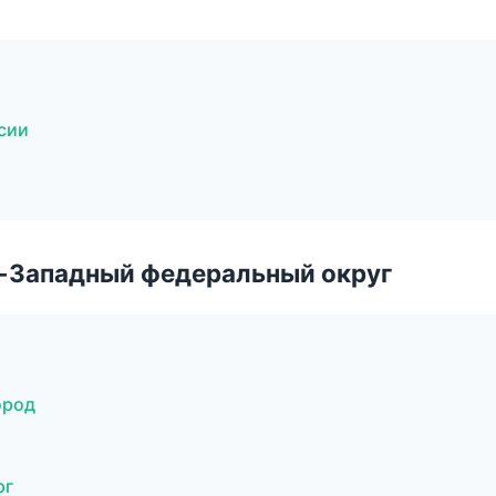
нсии
о-Западный федеральный округ
ород
рг