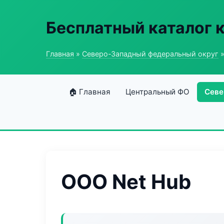
Бесплатный каталог 
Главная
»
Северо-Западный федеральный округ
»
🏠 Главная
Центральный ФО
Севе
ООО Net Hub