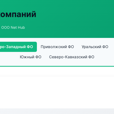
компаний
 ООО Net Hub
ро-Западный ФО
Приволжский ФО
Уральский ФО
Южный ФО
Северо-Кавказский ФО