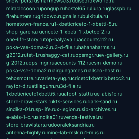
show-pets.ru
smartnews03.ru
discofoxworld.ru
miraclecoon.ru
pongup.ru
hostel65.ru
liura.ru
glasspb.ru
firehunters.ru
gribowo.ru
gnalis.ru
bulkitula.ru
hometown-france.ru
1-xbeticricetc-1-xbetti-5.ru
shop-garena.ru
cricetc-1-xbetr-1-xbetcc-2.ru
one-life-story.ru
top-halyava.ru
accounts112.ru
poka-vse-doma-2.ru
3-d-file.ru
hahahaharms.ru
g2012.ru
tst-1.ru
shaggy-cat.ru
opsmgr.ru
ev-gallery.ru
g-2012.ru
ops-mgr.ru
accounts-112.ru
csm-demo.ru
poka-vse-doma2.ru
airgungames.ru
allseo-host.ru
tehosmotre.ru
varieta-yug.ru
cricetc1xbetr1xbetcc2.ru
raytor-d.ru
atillagunn.ru
3d-file.ru
1xbeticricetc1xbetti5.ru
uafoot-statti.ru
e-abis1c.ru
store-brawl-stars.ru
kts-services.ru
dark-sand.ru
sindika-01.ru
sp-life.ru
x-legion.ru
sib-archives.ru
e-abis-1-c.ru
sindika01.ru
venda-festival.ru
store-brawlstars.ru
dooraleksandria.ru
antenna-highly.ru
mine-lab-msk.ru
1-mus.ru