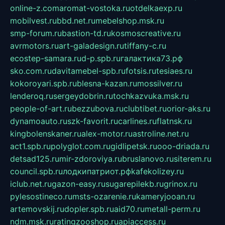
online-z.com
aromat-vostoka.ru
otdelkaexp.ru
mobilvest.ru
bbd.net.ru
mebelshop.msk.ru
smp-forum.ru
bastion-td.ru
kosmoscreative.ru
avrmotors.ru
art-galadesign.ru
tiffany-c.ru
ecostep-samara.ru
d-p.spb.ru
галактика73.рф
sko.com.ru
davitamebel-spb.ru
fotsis.ru
tesiaes.ru
kokoroyari.spb.ru
blesna-kazan.ru
mossilver.ru
lenderoq.ru
sergeydobrin.ru
tochkazvuka.msk.ru
people-of-art.ru
bezzubova.ru
clubtibet.ru
orior-aks.ru
dynamoauto.ru
szk-favorit.ru
carlines.ru
flatnsk.ru
kingbolenskaner.ru
alex-motor.ru
astroline.net.ru
act1.spb.ru
polyglot.com.ru
gidlipetsk.ru
ooo-driada.ru
detsad125.ru
mir-zdoroviya.ru
bruslanovo.ru
siterem.ru
council.spb.ru
лодкипатриот.рф
kafekolizey.ru
iclub.net.ru
gazon-easy.ru
sugarepilekb.ru
grinox.ru
pylesostineco.ru
msts-ozarenie.ru
kameryjooan.ru
artemovskij.ru
dopler.spb.ru
aid70.ru
metall-perm.ru
ndm.msk.ru
ratingzooshop.ru
apiaccess.ru