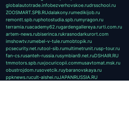
globalautotrade.info
bezverhovskoe.ru
drsschool.ru
ZOOSMART.SPB.RU
dalakony.ru
medikijob.ru
remontt.spb.ru
photostudia.spb.ru
myragon.ru
terramia.ru
academy62.ru
gardengallereya.ru
rti.com.ru
artem-news.ru
biserinca.ru
krasnodarkurort.com
imshowtv.ru
mebel-v-tule.ru
mobtopik.ru
pcsecurity.net.ru
tool-sib.ru
multimetrunit.ru
sp-tour.ru
fan-cs.ru
santeh-russia.ru
symbian9.net.ru
DSHAIR.RU
tmmotors.spb.ru
xjocuricopii.com
musavtomat.msk.ru
obustrojdom.ru
sovetcik.ru
ybaranovskaya.ru
ppknews.ru
cult-alshei.ru
JAPANRUSSIA.RU
proekciyamebel.ru
imper-finans.ru
rim.org.ru
glamourai.ru
brassminus.ru
zabor-pro.ru
ftn.pp.ru
dorogoe58.ru
laimengpacker.ru
kuzova-zapchasti.ru
sageerp.ru
taxodrom.ru
dsrazvitie.ru
hardcity.net.ru
ratinghomegames.ru
topservice25.ru
gubernyan.ru
gtglasslined.ru
ii4.ru
tssport.spb.ru
andorra24.com
blackwallstreet.ru
oboimos.ru
optim-doors.com.ru