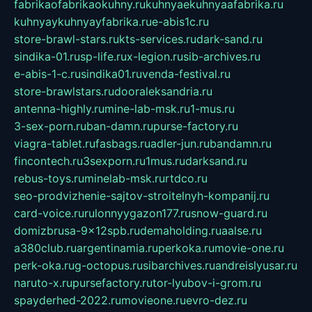
fabrikaofabrikaokuhny.ru
kuhnyaekuhnyaafabrika.ru
kuhnyaykuhnyayfabrika.ru
e-abis1c.ru
store-brawl-stars.ru
kts-services.ru
dark-sand.ru
sindika-01.ru
sp-life.ru
x-legion.ru
sib-archives.ru
e-abis-1-c.ru
sindika01.ru
venda-festival.ru
store-brawlstars.ru
dooraleksandria.ru
antenna-highly.ru
mine-lab-msk.ru
1-mus.ru
3-sex-porn.ru
ban-damn.ru
purse-factory.ru
viagra-tablet.ru
fasbags.ru
adler-jun.ru
bandamn.ru
fincontech.ru
3sexporn.ru
1mus.ru
darksand.ru
rebus-toys.ru
minelab-msk.ru
rtdco.ru
seo-prodvizhenie-sajtov-stroitelnyh-kompanij.ru
card-voice.ru
rulonnyygazon177.ru
snow-guard.ru
domizbrusa-9x12spb.ru
demaholding.ru
aalse.ru
a380club.ru
argentinamia.ru
perkoka.ru
movie-one.ru
perk-oka.ru
g-octopus.ru
sibarchives.ru
andreislyusar.ru
naruto-x.ru
pursefactory.ru
tor-lyubov-i-grom.ru
spayderhed-2022.ru
movieone.ru
evro-dez.ru