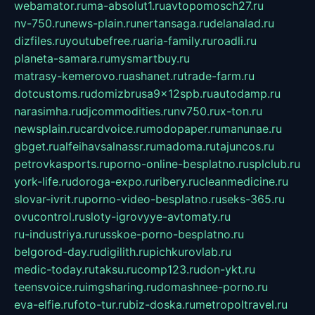
webamator.ru
ma-absolut1.ru
avtopomosch27.ru
nv-750.ru
news-plain.ru
nertansaga.ru
delanalad.ru
dizfiles.ru
youtubefree.ru
aria-family.ru
roadli.ru
planeta-samara.ru
mysmartbuy.ru
matrasy-kemerovo.ru
ashanet.ru
trade-farm.ru
dotcustoms.ru
domizbrusa9x12spb.ru
autodamp.ru
narasimha.ru
djcommodities.ru
nv750.ru
x-ton.ru
newsplain.ru
cardvoice.ru
modopaper.ru
manunae.ru
gbget.ru
alfeihavsalnassr.ru
madoma.ru
tajuncos.ru
petrovkasports.ru
porno-online-besplatno.ru
splclub.ru
york-life.ru
doroga-expo.ru
ribery.ru
cleanmedicine.ru
slovar-ivrit.ru
porno-video-besplatno.ru
seks-365.ru
ovucontrol.ru
sloty-igrovyye-avtomaty.ru
ru-industriya.ru
russkoe-porno-besplatno.ru
belgorod-day.ru
digilith.ru
pichkurovlab.ru
medic-today.ru
taksu.ru
comp123.ru
don-ykt.ru
teensvoice.ru
imgsharing.ru
domashnee-porno.ru
eva-elfie.ru
foto-tur.ru
biz-doska.ru
metropoltravel.ru