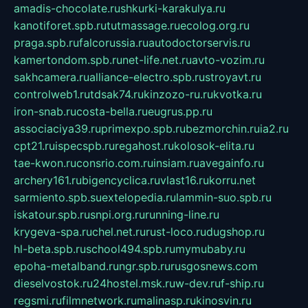
amadis-chocolate.ru
shkurki-karakulya.ru
kanotiforet.spb.ru
tutmassage.ru
ecolog.org.ru
praga.spb.ru
falcorussia.ru
autodoctorservis.ru
kamertondom.spb.ru
net-life.net.ru
avto-vozim.ru
sakhcamera.ru
alliance-electro.spb.ru
stroyavt.ru
controlweb1.ru
tdsak74.ru
kinzozo-ru.ru
kvotka.ru
iron-snab.ru
costa-bella.ru
eugrus.pp.ru
associaciya39.ru
primexpo.spb.ru
bezmorchin.ru
ia2.ru
cpt21.ru
ispecspb.ru
regahost.ru
kolosok-elita.ru
tae-kwon.ru
consrio.com.ru
insiam.ru
avegainfo.ru
archery161.ru
bigencyclica.ru
vlast16.ru
korru.net
sarmiento.spb.su
extelopedia.ru
lammin-suo.spb.ru
iskatour.spb.ru
snpi.org.ru
running-line.ru
krygeva-spa.ru
chel.net.ru
rust-loco.ru
dugshop.ru
hl-beta.spb.ru
school494.spb.ru
mymubaby.ru
epoha-metalband.ru
ngr.spb.ru
rusgosnews.com
dieselvostok.ru
24hostel.msk.ru
w-dev.ru
f-ship.ru
regsmi.ru
filmnetwork.ru
malinasp.ru
kinosvin.ru