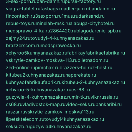
3-sex-porn.ru
ban-damn.ru
purse-factory.ru
viagra-tablet.ru
fasbags.ru
adler-jun.ru
bandamn.ru
fincontech.ru
3sexporn.ru
1mus.ru
darksand.ru
rebus-toys.ru
minelab-msk.ru
alabuga-cityhotel.ru
medsprawo-4-ka.ru
2864420.ru
blagodarenie-spb.ru
zajmy24.ru
tovudyi-4-kuhnyanazakaz.ru
brazzerscom.ru
medsprawo4ka.ru
xehyroo5kuhnyanazakaz.ru
fabrikayfabrikaefabrika.ru
vskrytie-zamkov-moskva-113.ru
biletnadom.ru
zed-online.ru
pimchax.ru
brazzers-hd.ru
z-host.ru
kitubeu2kuhnyanazakaz.ru
naperekate.ru
kuhnyaofabrikaufabrik.ru
kitubeu-2-kuhnyanazakaz.ru
xehyroo-5-kuhnyanazakaz.ru
cs-68.ru
guzywia-4-kuhnyanazakaz.ru
mir-tk.ru
vlknrussia.ru
cs68.ru
vladivostok-map.ru
video-seks.ru
bankaribi.ru
raszar.ru
vskrytie-zamkov-moskva113.ru
lipetsktelecom.ru
tovudyi4kuhnyanazakaz.ru
seksuzb.ru
guzywia4kuhnyanazakaz.ru