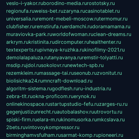
veslo-i-yakor.ru
borodino-media.ru
rostotsky.ru
regionufa.ru
weiss-bet.ru
zaryna.ru
casinotablet.ru
universalia.ru
remont-mebeli-moscow.ru
termomur.ru
clubfisher.ru
remstirufa.ru
erdamchi.ru
doramamama.ru
muraviovka-park.ru
worldofwoman.ru
clean-dreams.ru
arkrym.ru
kristinita.ru
dircomputer.ru
healthenter.ru
textexperts.ru
pivnaya-kruzhka.ru
kinofilmy-2021.ru
demolalapaluza.ru
tanyavanya.ru
remstir-tolyatti.ru
msdip.ru
jdol.ru
sokolovr.ru
newtech-spb.ru
rezemkleim.ru
massage-tai.ru
seonub.ru
zvonitut.ru
biolisichka24.ru
mncraft-download.ru
algoritm-sistema.ru
godflesh.ru
ru-industria.ru
zebra-tlt.ru
okna-proficom.ru
erynok.ru
onlinekinospace.ru
startupstudio-fefu.ru
zarges-ru.ru
gegenjustizunrecht.ru
autobalashov.ru
utrovortu.ru
spiski-firm.ru
elara-m.ru
kinomusorka.ru
mkcslava.ru
2bets.ru
vintovoykompressor.ru
birminghamvsfulham.ru
sarmat-komp.ru
pioneeri.ru