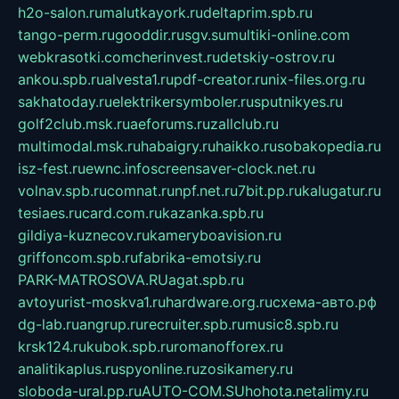
h2o-salon.ru
malutkayork.ru
deltaprim.spb.ru
tango-perm.ru
gooddir.ru
sgv.su
multiki-online.com
webkrasotki.com
cherinvest.ru
detskiy-ostrov.ru
ankou.spb.ru
alvesta1.ru
pdf-creator.ru
nix-files.org.ru
sakhatoday.ru
elektrikersymboler.ru
sputnikyes.ru
golf2club.msk.ru
aeforums.ru
zallclub.ru
multimodal.msk.ru
habaigry.ru
haikko.ru
sobakopedia.ru
isz-fest.ru
ewnc.info
screensaver-clock.net.ru
volnav.spb.ru
comnat.ru
npf.net.ru
7bit.pp.ru
kalugatur.ru
tesiaes.ru
card.com.ru
kazanka.spb.ru
gildiya-kuznecov.ru
kameryboavision.ru
griffoncom.spb.ru
fabrika-emotsiy.ru
PARK-MATROSOVA.RU
agat.spb.ru
avtoyurist-moskva1.ru
hardware.org.ru
схема-авто.рф
dg-lab.ru
angrup.ru
recruiter.spb.ru
music8.spb.ru
krsk124.ru
kubok.spb.ru
romanofforex.ru
analitikaplus.ru
spyonline.ru
zosikamery.ru
sloboda-ural.pp.ru
AUTO-COM.SU
hohota.net
alimy.ru