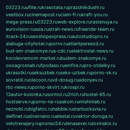
03223.ru
ufille.ru
krasotata.ru
prazdnikdushi.ru
veetbox.ru
cinemapost.ru
ciam-fr.ru
kraft-you.ru
mega-press.ru
03223.ru
web-explore.ru
rastenuya.ru
eurovision-russia.ru
strah-news.ru
freeride-team.ru
itrack-24.ru
sexshopexpress.ru
autostudiopro.ru
alabuga-cityhotel.ru
pornv.ru
atlantpereezd.ru
bud-em-znakomye.ru
a-cdc.ru
elektrostal-news.ru
korolevremont-market.ru
budem-znakomye.ru
oooagrosnab.ru
fpodaso.ru
emfire.ru
pro-otdelky.ru
ukrasotki.ru
seksuzbek.ru
seks-uzbek.ru
porno-vk.ru
sovratili.ru
olecoon.ru
vd-dosug.ru
adonyev.ru
rbc-news.ru
porno-skvirt.ru
krospr.ru
13autor-kolonka.ru
sormol.ru
2rich.ru
hostel-65.ru
hostserve.ru
porno-na-russkom.ru
mishinlab.ru
neznobi.ru
bigfatcc.ru
habble.ru
starbucksvia.ru
delfinet.ru
silvernano.ru
elestal.ru
vektor-doroga.ru
velotrenajery.ru
pronso54.ru
lenasever.ru
lovinskix.ru