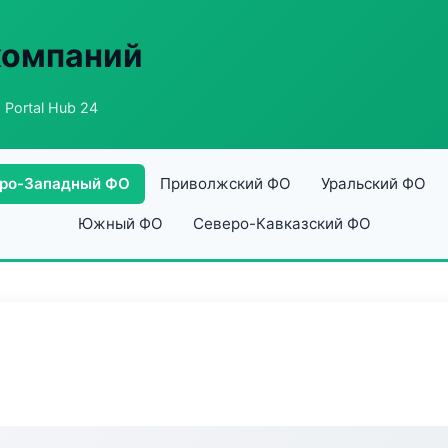
компаний
 Portal Hub 24
ро-Западный ФО
Приволжский ФО
Уральский ФО
Южный ФО
Северо-Кавказский ФО