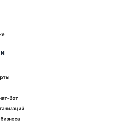
ке
ми
арты
чат-бот
ганизаций
 бизнеса