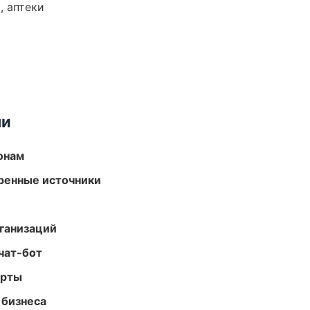
, аптеки
ми
онам
еренные источники
ганизаций
чат-бот
арты
 бизнеса