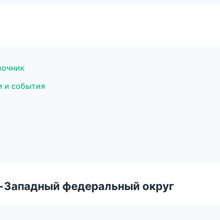
вочник
и и события
о-Западный федеральный округ