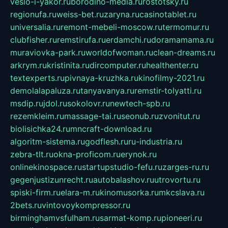
veslo-i-yakor.ru
borodino-media.ru
rostotsky.ru
regionufa.ru
weiss-bet.ru
zaryna.ru
casinotablet.ru
universalia.ru
remont-mebeli-moscow.ru
termomur.ru
clubfisher.ru
remstirufa.ru
erdamchi.ru
doramamama.ru
muraviovka-park.ru
worldofwoman.ru
clean-dreams.ru
arkrym.ru
kristinita.ru
dircomputer.ru
healthenter.ru
textexperts.ru
pivnaya-kruzhka.ru
kinofilmy-2021.ru
demolalapaluza.ru
tanyavanya.ru
remstir-tolyatti.ru
msdip.ru
jdol.ru
sokolovr.ru
newtech-spb.ru
rezemkleim.ru
massage-tai.ru
seonub.ru
zvonitut.ru
biolisichka24.ru
mncraft-download.ru
algoritm-sistema.ru
godflesh.ru
ru-industria.ru
zebra-tlt.ru
okna-proficom.ru
erynok.ru
onlinekinospace.ru
startupstudio-fefu.ru
zarges-ru.ru
gegenjustizunrecht.ru
autobalashov.ru
utrovortu.ru
spiski-firm.ru
elara-m.ru
kinomusorka.ru
mkcslava.ru
2bets.ru
vintovoykompressor.ru
birminghamvsfulham.ru
sarmat-komp.ru
pioneeri.ru