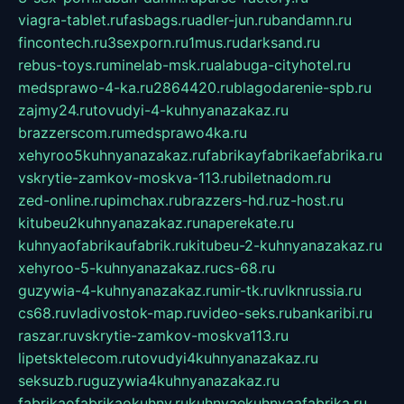
viagra-tablet.ru
fasbags.ru
adler-jun.ru
bandamn.ru
fincontech.ru
3sexporn.ru
1mus.ru
darksand.ru
rebus-toys.ru
minelab-msk.ru
alabuga-cityhotel.ru
medsprawo-4-ka.ru
2864420.ru
blagodarenie-spb.ru
zajmy24.ru
tovudyi-4-kuhnyanazakaz.ru
brazzerscom.ru
medsprawo4ka.ru
xehyroo5kuhnyanazakaz.ru
fabrikayfabrikaefabrika.ru
vskrytie-zamkov-moskva-113.ru
biletnadom.ru
zed-online.ru
pimchax.ru
brazzers-hd.ru
z-host.ru
kitubeu2kuhnyanazakaz.ru
naperekate.ru
kuhnyaofabrikaufabrik.ru
kitubeu-2-kuhnyanazakaz.ru
xehyroo-5-kuhnyanazakaz.ru
cs-68.ru
guzywia-4-kuhnyanazakaz.ru
mir-tk.ru
vlknrussia.ru
cs68.ru
vladivostok-map.ru
video-seks.ru
bankaribi.ru
raszar.ru
vskrytie-zamkov-moskva113.ru
lipetsktelecom.ru
tovudyi4kuhnyanazakaz.ru
seksuzb.ru
guzywia4kuhnyanazakaz.ru
fabrikaofabrikaokuhny.ru
kuhnyaekuhnyaafabrika.ru