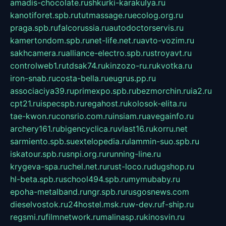
amadis-chocolate.ru
shkurki-karakulya.ru
kanotiforet.spb.ru
tutmassage.ru
ecolog.org.ru
praga.spb.ru
falcorussia.ru
autodoctorservis.ru
kamertondom.spb.ru
net-life.net.ru
avto-vozim.ru
sakhcamera.ru
alliance-electro.spb.ru
stroyavt.ru
controlweb1.ru
tdsak74.ru
kinzozo-ru.ru
kvotka.ru
iron-snab.ru
costa-bella.ru
eugrus.pp.ru
associaciya39.ru
primexpo.spb.ru
bezmorchin.ru
ia2.ru
cpt21.ru
ispecspb.ru
regahost.ru
kolosok-elita.ru
tae-kwon.ru
consrio.com.ru
insiam.ru
avegainfo.ru
archery161.ru
bigencyclica.ru
vlast16.ru
korru.net
sarmiento.spb.su
extelopedia.ru
lammin-suo.spb.ru
iskatour.spb.ru
snpi.org.ru
running-line.ru
krygeva-spa.ru
chel.net.ru
rust-loco.ru
dugshop.ru
hl-beta.spb.ru
school494.spb.ru
mymubaby.ru
epoha-metalband.ru
ngr.spb.ru
rusgosnews.com
dieselvostok.ru
24hostel.msk.ru
w-dev.ru
f-ship.ru
regsmi.ru
filmnetwork.ru
malinasp.ru
kinosvin.ru