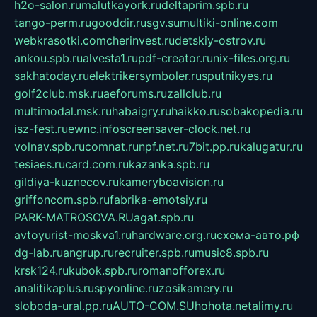
h2o-salon.ru
malutkayork.ru
deltaprim.spb.ru
tango-perm.ru
gooddir.ru
sgv.su
multiki-online.com
webkrasotki.com
cherinvest.ru
detskiy-ostrov.ru
ankou.spb.ru
alvesta1.ru
pdf-creator.ru
nix-files.org.ru
sakhatoday.ru
elektrikersymboler.ru
sputnikyes.ru
golf2club.msk.ru
aeforums.ru
zallclub.ru
multimodal.msk.ru
habaigry.ru
haikko.ru
sobakopedia.ru
isz-fest.ru
ewnc.info
screensaver-clock.net.ru
volnav.spb.ru
comnat.ru
npf.net.ru
7bit.pp.ru
kalugatur.ru
tesiaes.ru
card.com.ru
kazanka.spb.ru
gildiya-kuznecov.ru
kameryboavision.ru
griffoncom.spb.ru
fabrika-emotsiy.ru
PARK-MATROSOVA.RU
agat.spb.ru
avtoyurist-moskva1.ru
hardware.org.ru
схема-авто.рф
dg-lab.ru
angrup.ru
recruiter.spb.ru
music8.spb.ru
krsk124.ru
kubok.spb.ru
romanofforex.ru
analitikaplus.ru
spyonline.ru
zosikamery.ru
sloboda-ural.pp.ru
AUTO-COM.SU
hohota.net
alimy.ru