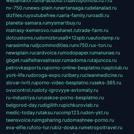
webamator.ru
ma-absolut1.ru
avtopomosch27.ru
nv-750.ru
news-plain.ru
nertansaga.ru
delanalad.ru
dizfiles.ru
youtubefree.ru
aria-family.ru
roadli.ru
planeta-samara.ru
mysmartbuy.ru
matrasy-kemerovo.ru
ashanet.ru
trade-farm.ru
dotcustoms.ru
domizbrusa9x12spb.ru
autodamp.ru
narasimha.ru
djcommodities.ru
nv750.ru
x-ton.ru
newsplain.ru
cardvoice.ru
modopaper.ru
manunae.ru
gbget.ru
alfeihavsalnassr.ru
madoma.ru
tajuncos.ru
petrovkasports.ru
porno-online-besplatno.ru
splclub.ru
york-life.ru
doroga-expo.ru
ribery.ru
cleanmedicine.ru
slovar-ivrit.ru
porno-video-besplatno.ru
seks-365.ru
ovucontrol.ru
sloty-igrovyye-avtomaty.ru
ru-industriya.ru
russkoe-porno-besplatno.ru
belgorod-day.ru
digilith.ru
pichkurovlab.ru
medic-today.ru
taksu.ru
comp123.ru
don-ykt.ru
teensvoice.ru
imgsharing.ru
domashnee-porno.ru
eva-elfie.ru
foto-tur.ru
biz-doska.ru
metropoltravel.ru