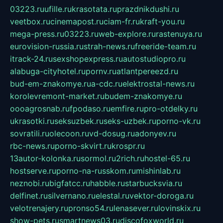
03223.ru
ufille.ru
krasotata.ru
prazdnikdushi.ru
veetbox.ru
cinemapost.ru
ciam-fr.ru
kraft-you.ru
mega-press.ru
03223.ru
web-explore.ru
rastenuya.ru
eurovision-russia.ru
strah-news.ru
freeride-team.ru
itrack-24.ru
sexshopexpress.ru
autostudiopro.ru
alabuga-cityhotel.ru
pornv.ru
atlantpereezd.ru
bud-em-znakomye.ru
a-cdc.ru
elektrostal-news.ru
korolevremont-market.ru
budem-znakomye.ru
oooagrosnab.ru
fpodaso.ru
emfire.ru
pro-otdelky.ru
ukrasotki.ru
seksuzbek.ru
seks-uzbek.ru
porno-vk.ru
sovratili.ru
olecoon.ru
vd-dosug.ru
adonyev.ru
rbc-news.ru
porno-skvirt.ru
krospr.ru
13autor-kolonka.ru
sormol.ru
2rich.ru
hostel-65.ru
hostserve.ru
porno-na-russkom.ru
mishinlab.ru
neznobi.ru
bigfatcc.ru
habble.ru
starbucksvia.ru
delfinet.ru
silvernano.ru
elestal.ru
vektor-doroga.ru
velotrenajery.ru
pronso54.ru
lenasever.ru
lovinskix.ru
show-pets.ru
smartnews03.ru
discofoxworld.ru