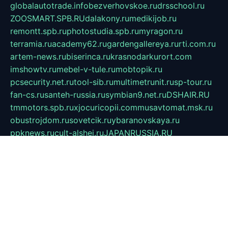
globalautotrade.info
bezverhovskoe.ru
drsschool.ru
ZOOSMART.SPB.RU
dalakony.ru
medikijob.ru
remontt.spb.ru
photostudia.spb.ru
myragon.ru
terramia.ru
academy62.ru
gardengallereya.ru
rti.com.ru
artem-news.ru
biserinca.ru
krasnodarkurort.com
imshowtv.ru
mebel-v-tule.ru
mobtopik.ru
pcsecurity.net.ru
tool-sib.ru
multimetrunit.ru
sp-tour.ru
fan-cs.ru
santeh-russia.ru
symbian9.net.ru
DSHAIR.RU
tmmotors.spb.ru
xjocuricopii.com
musavtomat.msk.ru
obustrojdom.ru
sovetcik.ru
ybaranovskaya.ru
ppknews.ru
cult-alshei.ru
JAPANRUSSIA.RU
proekciyamebel.ru
imper-finans.ru
rim.org.ru
glamourai.ru
brassminus.ru
zabor-pro.ru
ftn.pp.ru
dorogoe58.ru
laimengpacker.ru
kuzova-zapchasti.ru
sageerp.ru
taxodrom.ru
dsrazvitie.ru
hardcity.net.ru
ratinghomegames.ru
topservice25.ru
gubernyan.ru
gtglasslined.ru
ii4.ru
tssport.spb.ru
andorra24.com
blackwallstreet.ru
oboimos.ru
optim-doors.com.ru