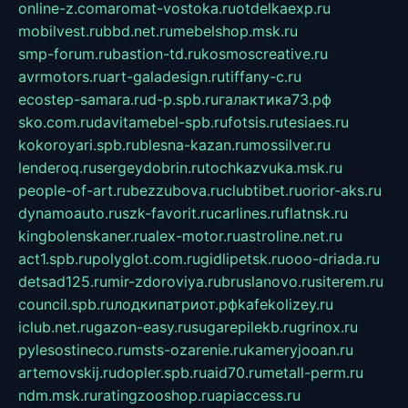
online-z.com
aromat-vostoka.ru
otdelkaexp.ru
mobilvest.ru
bbd.net.ru
mebelshop.msk.ru
smp-forum.ru
bastion-td.ru
kosmoscreative.ru
avrmotors.ru
art-galadesign.ru
tiffany-c.ru
ecostep-samara.ru
d-p.spb.ru
галактика73.рф
sko.com.ru
davitamebel-spb.ru
fotsis.ru
tesiaes.ru
kokoroyari.spb.ru
blesna-kazan.ru
mossilver.ru
lenderoq.ru
sergeydobrin.ru
tochkazvuka.msk.ru
people-of-art.ru
bezzubova.ru
clubtibet.ru
orior-aks.ru
dynamoauto.ru
szk-favorit.ru
carlines.ru
flatnsk.ru
kingbolenskaner.ru
alex-motor.ru
astroline.net.ru
act1.spb.ru
polyglot.com.ru
gidlipetsk.ru
ooo-driada.ru
detsad125.ru
mir-zdoroviya.ru
bruslanovo.ru
siterem.ru
council.spb.ru
лодкипатриот.рф
kafekolizey.ru
iclub.net.ru
gazon-easy.ru
sugarepilekb.ru
grinox.ru
pylesostineco.ru
msts-ozarenie.ru
kameryjooan.ru
artemovskij.ru
dopler.spb.ru
aid70.ru
metall-perm.ru
ndm.msk.ru
ratingzooshop.ru
apiaccess.ru