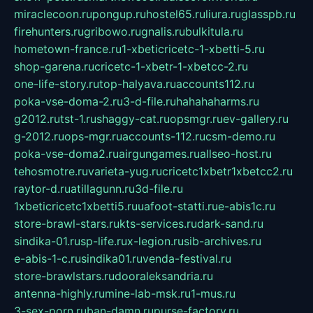
miraclecoon.ru
pongup.ru
hostel65.ru
liura.ru
glasspb.ru
firehunters.ru
gribowo.ru
gnalis.ru
bulkitula.ru
hometown-france.ru
1-xbeticricetc-1-xbetti-5.ru
shop-garena.ru
cricetc-1-xbetr-1-xbetcc-2.ru
one-life-story.ru
top-halyava.ru
accounts112.ru
poka-vse-doma-2.ru
3-d-file.ru
hahahaharms.ru
g2012.ru
tst-1.ru
shaggy-cat.ru
opsmgr.ru
ev-gallery.ru
g-2012.ru
ops-mgr.ru
accounts-112.ru
csm-demo.ru
poka-vse-doma2.ru
airgungames.ru
allseo-host.ru
tehosmotre.ru
varieta-yug.ru
cricetc1xbetr1xbetcc2.ru
raytor-d.ru
atillagunn.ru
3d-file.ru
1xbeticricetc1xbetti5.ru
uafoot-statti.ru
e-abis1c.ru
store-brawl-stars.ru
kts-services.ru
dark-sand.ru
sindika-01.ru
sp-life.ru
x-legion.ru
sib-archives.ru
e-abis-1-c.ru
sindika01.ru
venda-festival.ru
store-brawlstars.ru
dooraleksandria.ru
antenna-highly.ru
mine-lab-msk.ru
1-mus.ru
3-sex-porn.ru
ban-damn.ru
purse-factory.ru