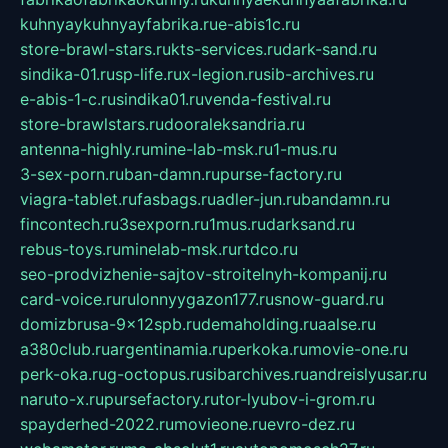
kuhnyaykuhnyayfabrika.ru
e-abis1c.ru
store-brawl-stars.ru
kts-services.ru
dark-sand.ru
sindika-01.ru
sp-life.ru
x-legion.ru
sib-archives.ru
e-abis-1-c.ru
sindika01.ru
venda-festival.ru
store-brawlstars.ru
dooraleksandria.ru
antenna-highly.ru
mine-lab-msk.ru
1-mus.ru
3-sex-porn.ru
ban-damn.ru
purse-factory.ru
viagra-tablet.ru
fasbags.ru
adler-jun.ru
bandamn.ru
fincontech.ru
3sexporn.ru
1mus.ru
darksand.ru
rebus-toys.ru
minelab-msk.ru
rtdco.ru
seo-prodvizhenie-sajtov-stroitelnyh-kompanij.ru
card-voice.ru
rulonnyygazon177.ru
snow-guard.ru
domizbrusa-9x12spb.ru
demaholding.ru
aalse.ru
a380club.ru
argentinamia.ru
perkoka.ru
movie-one.ru
perk-oka.ru
g-octopus.ru
sibarchives.ru
andreislyusar.ru
naruto-x.ru
pursefactory.ru
tor-lyubov-i-grom.ru
spayderhed-2022.ru
movieone.ru
evro-dez.ru