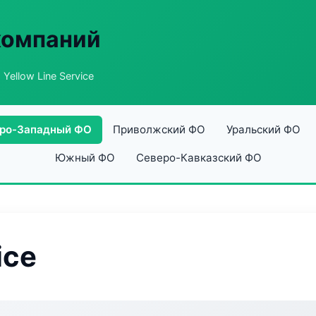
компаний
 Yellow Line Service
ро-Западный ФО
Приволжский ФО
Уральский ФО
Южный ФО
Северо-Кавказский ФО
ice