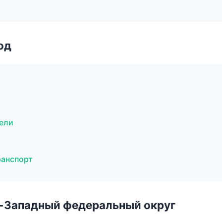
од
тели
ранспорт
о-Западный федеральный округ