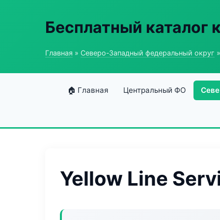
Бесплатный каталог 
Главная
»
Северо-Западный федеральный округ
»
🏠 Главная
Центральный ФО
Севе
Yellow Line Serv