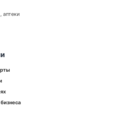
, аптеки
ми
арты
и
иях
 бизнеса