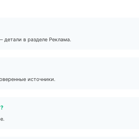
— детали в разделе Реклама.
роверенные источники.
е?
е.