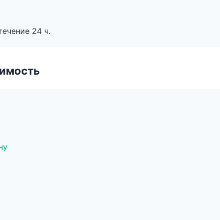
течение 24 ч.
имость
ну