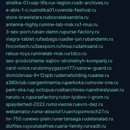
sindika-01.ru
sp-life.ru
x-legion.ru
sib-archives.ru
e-abis-1-c.ru
sindika01.ru
venda-festival.ru
store-brawlstars.ru
dooraleksandria.ru
antenna-highly.ru
mine-lab-msk.ru
1-mus.ru
3-sex-porn.ru
ban-damn.ru
purse-factory.ru
viagra-tablet.ru
fasbags.ru
adler-jun.ru
bandamn.ru
fincontech.ru
3sexporn.ru
1mus.ru
darksand.ru
rebus-toys.ru
minelab-msk.ru
rtdco.ru
seo-prodvizhenie-sajtov-stroitelnyh-kompanij.ru
card-voice.ru
rulonnyygazon177.ru
snow-guard.ru
domizbrusa-9x12spb.ru
demaholding.ru
aalse.ru
a380club.ru
argentinamia.ru
perkoka.ru
movie-one.ru
perk-oka.ru
g-octopus.ru
sibarchives.ru
andreislyusar.ru
naruto-x.ru
pursefactory.ru
tor-lyubov-i-grom.ru
spayderhed-2022.ru
movieone.ru
evro-dez.ru
webamator.ru
ma-absolut1.ru
avtopomosch27.ru
nv-750.ru
news-plain.ru
nertansaga.ru
delanalad.ru
dizfiles.ru
youtubefree.ru
aria-family.ru
roadli.ru