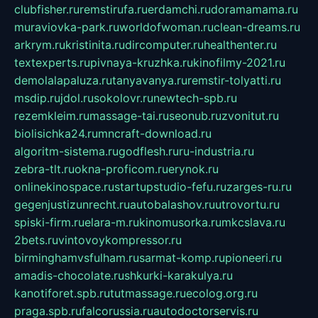
clubfisher.ru
remstirufa.ru
erdamchi.ru
doramamama.ru
muraviovka-park.ru
worldofwoman.ru
clean-dreams.ru
arkrym.ru
kristinita.ru
dircomputer.ru
healthenter.ru
textexperts.ru
pivnaya-kruzhka.ru
kinofilmy-2021.ru
demolalapaluza.ru
tanyavanya.ru
remstir-tolyatti.ru
msdip.ru
jdol.ru
sokolovr.ru
newtech-spb.ru
rezemkleim.ru
massage-tai.ru
seonub.ru
zvonitut.ru
biolisichka24.ru
mncraft-download.ru
algoritm-sistema.ru
godflesh.ru
ru-industria.ru
zebra-tlt.ru
okna-proficom.ru
erynok.ru
onlinekinospace.ru
startupstudio-fefu.ru
zarges-ru.ru
gegenjustizunrecht.ru
autobalashov.ru
utrovortu.ru
spiski-firm.ru
elara-m.ru
kinomusorka.ru
mkcslava.ru
2bets.ru
vintovoykompressor.ru
birminghamvsfulham.ru
sarmat-komp.ru
pioneeri.ru
amadis-chocolate.ru
shkurki-karakulya.ru
kanotiforet.spb.ru
tutmassage.ru
ecolog.org.ru
praga.spb.ru
falcorussia.ru
autodoctorservis.ru