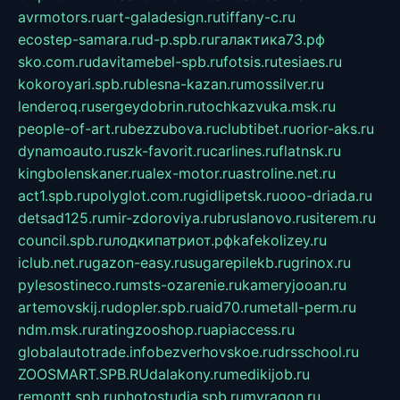
avrmotors.ru
art-galadesign.ru
tiffany-c.ru
ecostep-samara.ru
d-p.spb.ru
галактика73.рф
sko.com.ru
davitamebel-spb.ru
fotsis.ru
tesiaes.ru
kokoroyari.spb.ru
blesna-kazan.ru
mossilver.ru
lenderoq.ru
sergeydobrin.ru
tochkazvuka.msk.ru
people-of-art.ru
bezzubova.ru
clubtibet.ru
orior-aks.ru
dynamoauto.ru
szk-favorit.ru
carlines.ru
flatnsk.ru
kingbolenskaner.ru
alex-motor.ru
astroline.net.ru
act1.spb.ru
polyglot.com.ru
gidlipetsk.ru
ooo-driada.ru
detsad125.ru
mir-zdoroviya.ru
bruslanovo.ru
siterem.ru
council.spb.ru
лодкипатриот.рф
kafekolizey.ru
iclub.net.ru
gazon-easy.ru
sugarepilekb.ru
grinox.ru
pylesostineco.ru
msts-ozarenie.ru
kameryjooan.ru
artemovskij.ru
dopler.spb.ru
aid70.ru
metall-perm.ru
ndm.msk.ru
ratingzooshop.ru
apiaccess.ru
globalautotrade.info
bezverhovskoe.ru
drsschool.ru
ZOOSMART.SPB.RU
dalakony.ru
medikijob.ru
remontt.spb.ru
photostudia.spb.ru
myragon.ru