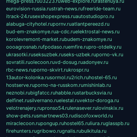
mega-press.ru
03223.ru
web-explore.ru
rastenuya.ru
eurovision-russia.ru
strah-news.ru
freeride-team.ru
itrack-24.ru
sexshopexpress.ru
autostudiopro.ru
alabuga-cityhotel.ru
pornv.ru
atlantpereezd.ru
bud-em-znakomye.ru
a-cdc.ru
elektrostal-news.ru
korolevremont-market.ru
budem-znakomye.ru
oooagrosnab.ru
fpodaso.ru
emfire.ru
pro-otdelky.ru
ukrasotki.ru
seksuzbek.ru
seks-uzbek.ru
porno-vk.ru
sovratili.ru
olecoon.ru
vd-dosug.ru
adonyev.ru
rbc-news.ru
porno-skvirt.ru
krospr.ru
13autor-kolonka.ru
sormol.ru
2rich.ru
hostel-65.ru
hostserve.ru
porno-na-russkom.ru
mishinlab.ru
neznobi.ru
bigfatcc.ru
habble.ru
starbucksvia.ru
delfinet.ru
silvernano.ru
elestal.ru
vektor-doroga.ru
velotrenajery.ru
pronso54.ru
lenasever.ru
lovinskix.ru
show-pets.ru
smartnews03.ru
discofoxworld.ru
miraclecoon.ru
pongup.ru
hostel65.ru
liura.ru
glasspb.ru
firehunters.ru
gribowo.ru
gnalis.ru
bulkitula.ru