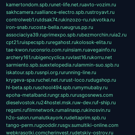
kamertondom.spb.ru
net-life.net.ru
avto-vozim.ru
sakhcamera.ru
alliance-electro.spb.ru
stroyavt.ru
controlweb1.ru
tdsak74.ru
kinzozo-ru.ru
kvotka.ru
iron-snab.ru
costa-bella.ru
eugrus.pp.ru
associaciya39.ru
primexpo.spb.ru
bezmorchin.ru
ia2.ru
cpt21.ru
ispecspb.ru
regahost.ru
kolosok-elita.ru
tae-kwon.ru
consrio.com.ru
insiam.ru
avegainfo.ru
archery161.ru
bigencyclica.ru
vlast16.ru
korru.net
sarmiento.spb.su
extelopedia.ru
lammin-suo.spb.ru
iskatour.spb.ru
snpi.org.ru
running-line.ru
krygeva-spa.ru
chel.net.ru
rust-loco.ru
dugshop.ru
hl-beta.spb.ru
school494.spb.ru
mymubaby.ru
epoha-metalband.ru
ngr.spb.ru
rusgosnews.com
dieselvostok.ru
24hostel.msk.ru
w-dev.ru
f-ship.ru
regsmi.ru
filmnetwork.ru
malinasp.ru
kinosvin.ru
h2o-salon.ru
malutkayork.ru
deltaprim.spb.ru
tango-perm.ru
gooddir.ru
sgv.su
multiki-online.com
webkrasotki.com
cherinvest.ru
detskiy-ostrov.ru