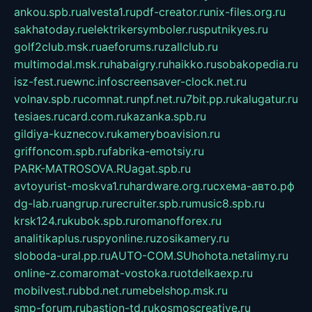
ankou.spb.ru
alvesta1.ru
pdf-creator.ru
nix-files.org.ru
sakhatoday.ru
elektrikersymboler.ru
sputnikyes.ru
golf2club.msk.ru
aeforums.ru
zallclub.ru
multimodal.msk.ru
habaigry.ru
haikko.ru
sobakopedia.ru
isz-fest.ru
ewnc.info
screensaver-clock.net.ru
volnav.spb.ru
comnat.ru
npf.net.ru
7bit.pp.ru
kalugatur.ru
tesiaes.ru
card.com.ru
kazanka.spb.ru
gildiya-kuznecov.ru
kameryboavision.ru
griffoncom.spb.ru
fabrika-emotsiy.ru
PARK-MATROSOVA.RU
agat.spb.ru
avtoyurist-moskva1.ru
hardware.org.ru
схема-авто.рф
dg-lab.ru
angrup.ru
recruiter.spb.ru
music8.spb.ru
krsk124.ru
kubok.spb.ru
romanofforex.ru
analitikaplus.ru
spyonline.ru
zosikamery.ru
sloboda-ural.pp.ru
AUTO-COM.SU
hohota.net
alimy.ru
online-z.com
aromat-vostoka.ru
otdelkaexp.ru
mobilvest.ru
bbd.net.ru
mebelshop.msk.ru
smp-forum.ru
bastion-td.ru
kosmoscreative.ru