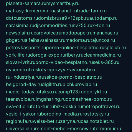
planeta-samara.ru
mysmartbuy.ru
matrasy-kemerovo.ru
ashanet.ru
trade-farm.ru
dotcustoms.ru
domizbrusa9x12spb.ru
autodamp.ru
narasimha.ru
djcommodities.ru
nv750.ru
x-ton.ru
newsplain.ru
cardvoice.ru
modopaper.ru
manunae.ru
gbget.ru
alfeihavsalnassr.ru
madoma.ru
tajuncos.ru
petrovkasports.ru
porno-online-besplatno.ru
splclub.ru
york-life.ru
doroga-expo.ru
ribery.ru
cleanmedicine.ru
slovar-ivrit.ru
porno-video-besplatno.ru
seks-365.ru
ovucontrol.ru
sloty-igrovyye-avtomaty.ru
ru-industriya.ru
russkoe-porno-besplatno.ru
belgorod-day.ru
digilith.ru
pichkurovlab.ru
medic-today.ru
taksu.ru
comp123.ru
don-ykt.ru
teensvoice.ru
imgsharing.ru
domashnee-porno.ru
eva-elfie.ru
foto-tur.ru
biz-doska.ru
metropoltravel.ru
veslo-i-yakor.ru
borodino-media.ru
rostotsky.ru
regionufa.ru
weiss-bet.ru
zaryna.ru
casinotablet.ru
universalia.ru
remont-mebeli-moscow.ru
termomur.ru