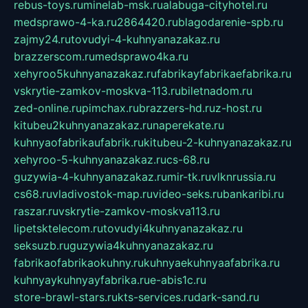
rebus-toys.ru
minelab-msk.ru
alabuga-cityhotel.ru
medsprawo-4-ka.ru
2864420.ru
blagodarenie-spb.ru
zajmy24.ru
tovudyi-4-kuhnyanazakaz.ru
brazzerscom.ru
medsprawo4ka.ru
xehyroo5kuhnyanazakaz.ru
fabrikayfabrikaefabrika.ru
vskrytie-zamkov-moskva-113.ru
biletnadom.ru
zed-online.ru
pimchax.ru
brazzers-hd.ru
z-host.ru
kitubeu2kuhnyanazakaz.ru
naperekate.ru
kuhnyaofabrikaufabrik.ru
kitubeu-2-kuhnyanazakaz.ru
xehyroo-5-kuhnyanazakaz.ru
cs-68.ru
guzywia-4-kuhnyanazakaz.ru
mir-tk.ru
vlknrussia.ru
cs68.ru
vladivostok-map.ru
video-seks.ru
bankaribi.ru
raszar.ru
vskrytie-zamkov-moskva113.ru
lipetsktelecom.ru
tovudyi4kuhnyanazakaz.ru
seksuzb.ru
guzywia4kuhnyanazakaz.ru
fabrikaofabrikaokuhny.ru
kuhnyaekuhnyaafabrika.ru
kuhnyaykuhnyayfabrika.ru
e-abis1c.ru
store-brawl-stars.ru
kts-services.ru
dark-sand.ru