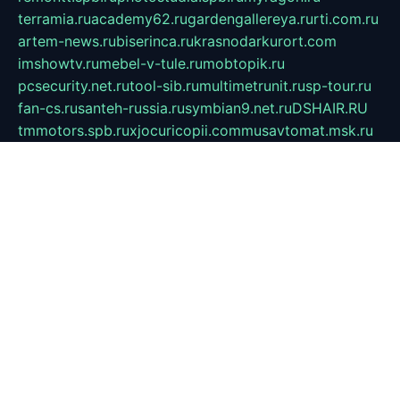
terramia.ru
academy62.ru
gardengallereya.ru
rti.com.ru
artem-news.ru
biserinca.ru
krasnodarkurort.com
imshowtv.ru
mebel-v-tule.ru
mobtopik.ru
pcsecurity.net.ru
tool-sib.ru
multimetrunit.ru
sp-tour.ru
fan-cs.ru
santeh-russia.ru
symbian9.net.ru
DSHAIR.RU
tmmotors.spb.ru
xjocuricopii.com
musavtomat.msk.ru
obustrojdom.ru
sovetcik.ru
ybaranovskaya.ru
ppknews.ru
cult-alshei.ru
JAPANRUSSIA.RU
proekciyamebel.ru
imper-finans.ru
rim.org.ru
glamourai.ru
brassminus.ru
zabor-pro.ru
ftn.pp.ru
dorogoe58.ru
laimengpacker.ru
kuzova-zapchasti.ru
sageerp.ru
taxodrom.ru
dsrazvitie.ru
hardcity.net.ru
ratinghomegames.ru
topservice25.ru
gubernyan.ru
gtglasslined.ru
ii4.ru
tssport.spb.ru
andorra24.com
blackwallstreet.ru
oboimos.ru
optim-doors.com.ru
ikuch.ru
nycr.org.ru
npa21.ru
vremya-ch.spb.ru
desert000.ru
ivtorgi.ru
ifiori.ru
catalog-statei.ru
dcv.org.ru
spetsmaster174.ru
ipkameryhiseeu.ru