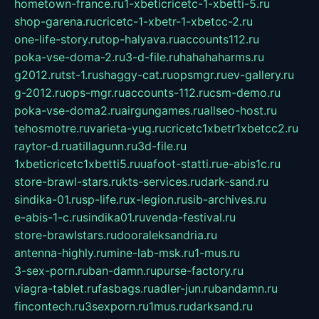
hometown-france.ru
1-xbeticricetc-1-xbetti-5.ru
shop-garena.ru
cricetc-1-xbetr-1-xbetcc-2.ru
one-life-story.ru
top-halyava.ru
accounts112.ru
poka-vse-doma-2.ru
3-d-file.ru
hahahaharms.ru
g2012.ru
tst-1.ru
shaggy-cat.ru
opsmgr.ru
ev-gallery.ru
g-2012.ru
ops-mgr.ru
accounts-112.ru
csm-demo.ru
poka-vse-doma2.ru
airgungames.ru
allseo-host.ru
tehosmotre.ru
varieta-yug.ru
cricetc1xbetr1xbetcc2.ru
raytor-d.ru
atillagunn.ru
3d-file.ru
1xbeticricetc1xbetti5.ru
uafoot-statti.ru
e-abis1c.ru
store-brawl-stars.ru
kts-services.ru
dark-sand.ru
sindika-01.ru
sp-life.ru
x-legion.ru
sib-archives.ru
e-abis-1-c.ru
sindika01.ru
venda-festival.ru
store-brawlstars.ru
dooraleksandria.ru
antenna-highly.ru
mine-lab-msk.ru
1-mus.ru
3-sex-porn.ru
ban-damn.ru
purse-factory.ru
viagra-tablet.ru
fasbags.ru
adler-jun.ru
bandamn.ru
fincontech.ru
3sexporn.ru
1mus.ru
darksand.ru