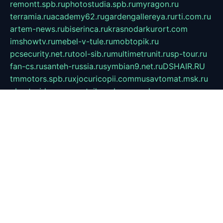
remontt.spb.ru
photostudia.spb.ru
myragon.ru
terramia.ru
academy62.ru
gardengallereya.ru
rti.com.ru
artem-news.ru
biserinca.ru
krasnodarkurort.com
imshowtv.ru
mebel-v-tule.ru
mobtopik.ru
pcsecurity.net.ru
tool-sib.ru
multimetrunit.ru
sp-tour.ru
fan-cs.ru
santeh-russia.ru
symbian9.net.ru
DSHAIR.RU
tmmotors.spb.ru
xjocuricopii.com
musavtomat.msk.ru
obustrojdom.ru
sovetcik.ru
ybaranovskaya.ru
ppknews.ru
cult-alshei.ru
JAPANRUSSIA.RU
proekciyamebel.ru
imper-finans.ru
rim.org.ru
glamourai.ru
brassminus.ru
zabor-pro.ru
ftn.pp.ru
dorogoe58.ru
laimengpacker.ru
kuzova-zapchasti.ru
sageerp.ru
taxodrom.ru
dsrazvitie.ru
hardcity.net.ru
ratinghomegames.ru
topservice25.ru
gubernyan.ru
gtglasslined.ru
ii4.ru
tssport.spb.ru
andorra24.com
blackwallstreet.ru
oboimos.ru
optim-doors.com.ru
ikuch.ru
nycr.org.ru
npa21.ru
vremya-ch.spb.ru
desert000.ru
ivtorgi.ru
ifiori.ru
catalog-statei.ru