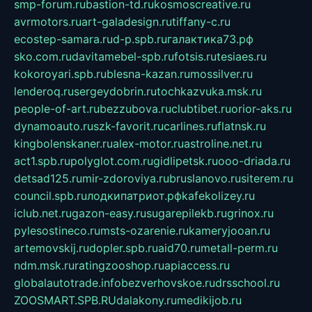
smp-forum.ru
bastion-td.ru
kosmoscreative.ru
avrmotors.ru
art-galadesign.ru
tiffany-c.ru
ecostep-samara.ru
d-p.spb.ru
галактика73.рф
sko.com.ru
davitamebel-spb.ru
fotsis.ru
tesiaes.ru
kokoroyari.spb.ru
blesna-kazan.ru
mossilver.ru
lenderoq.ru
sergeydobrin.ru
tochkazvuka.msk.ru
people-of-art.ru
bezzubova.ru
clubtibet.ru
orior-aks.ru
dynamoauto.ru
szk-favorit.ru
carlines.ru
flatnsk.ru
kingbolenskaner.ru
alex-motor.ru
astroline.net.ru
act1.spb.ru
polyglot.com.ru
gidlipetsk.ru
ooo-driada.ru
detsad125.ru
mir-zdoroviya.ru
bruslanovo.ru
siterem.ru
council.spb.ru
лодкипатриот.рф
kafekolizey.ru
iclub.net.ru
gazon-easy.ru
sugarepilekb.ru
grinox.ru
pylesostineco.ru
msts-ozarenie.ru
kameryjooan.ru
artemovskij.ru
dopler.spb.ru
aid70.ru
metall-perm.ru
ndm.msk.ru
ratingzooshop.ru
apiaccess.ru
globalautotrade.info
bezverhovskoe.ru
drsschool.ru
ZOOSMART.SPB.RU
dalakony.ru
medikijob.ru