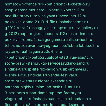
hometown-france.ru
1-xbeticricetc-1-xbetti-5.ru
shop-garena.ru
cricetc-1-xbetr-1-xbetcc-2.ru
one-life-story.ru
top-halyava.ru
accounts112.ru
poka-vse-doma-2.ru
3-d-file.ru
hahahaharms.ru
g2012.ru
tst-1.ru
shaggy-cat.ru
opsmgr.ru
ev-gallery.ru
g-2012.ru
ops-mgr.ru
accounts-112.ru
csm-demo.ru
poka-vse-doma2.ru
airgungames.ru
allseo-host.ru
tehosmotre.ru
varieta-yug.ru
cricetc1xbetr1xbetcc2.ru
raytor-d.ru
atillagunn.ru
3d-file.ru
1xbeticricetc1xbetti5.ru
uafoot-statti.ru
e-abis1c.ru
store-brawl-stars.ru
kts-services.ru
dark-sand.ru
sindika-01.ru
sp-life.ru
x-legion.ru
sib-archives.ru
e-abis-1-c.ru
sindika01.ru
venda-festival.ru
store-brawlstars.ru
dooraleksandria.ru
antenna-highly.ru
mine-lab-msk.ru
1-mus.ru
3-sex-porn.ru
ban-damn.ru
purse-factory.ru
viagra-tablet.ru
fasbags.ru
adler-jun.ru
bandamn.ru
fincontech.ru
3sexporn.ru
1mus.ru
darksand.ru