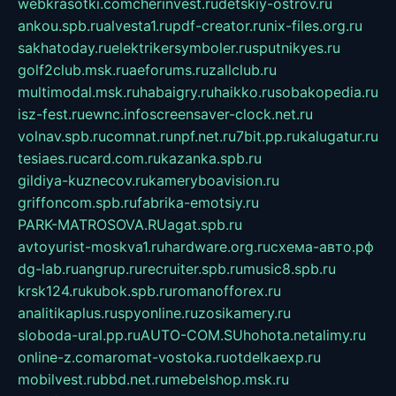
webkrasotki.com
cherinvest.ru
detskiy-ostrov.ru
ankou.spb.ru
alvesta1.ru
pdf-creator.ru
nix-files.org.ru
sakhatoday.ru
elektrikersymboler.ru
sputnikyes.ru
golf2club.msk.ru
aeforums.ru
zallclub.ru
multimodal.msk.ru
habaigry.ru
haikko.ru
sobakopedia.ru
isz-fest.ru
ewnc.info
screensaver-clock.net.ru
volnav.spb.ru
comnat.ru
npf.net.ru
7bit.pp.ru
kalugatur.ru
tesiaes.ru
card.com.ru
kazanka.spb.ru
gildiya-kuznecov.ru
kameryboavision.ru
griffoncom.spb.ru
fabrika-emotsiy.ru
PARK-MATROSOVA.RU
agat.spb.ru
avtoyurist-moskva1.ru
hardware.org.ru
схема-авто.рф
dg-lab.ru
angrup.ru
recruiter.spb.ru
music8.spb.ru
krsk124.ru
kubok.spb.ru
romanofforex.ru
analitikaplus.ru
spyonline.ru
zosikamery.ru
sloboda-ural.pp.ru
AUTO-COM.SU
hohota.net
alimy.ru
online-z.com
aromat-vostoka.ru
otdelkaexp.ru
mobilvest.ru
bbd.net.ru
mebelshop.msk.ru