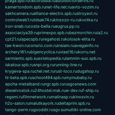
praga.spb.ru
falcorussia.ru
autodoctorservis.ru
kamertondom.spb.ru
net-life.net.ru
avto-vozim.ru
sakhcamera.ru
alliance-electro.spb.ru
stroyavt.ru
controlweb1.ru
tdsak74.ru
kinzozo-ru.ru
kvotka.ru
iron-snab.ru
costa-bella.ru
eugrus.pp.ru
associaciya39.ru
primexpo.spb.ru
bezmorchin.ru
ia2.ru
cpt21.ru
ispecspb.ru
regahost.ru
kolosok-elita.ru
tae-kwon.ru
consrio.com.ru
insiam.ru
avegainfo.ru
archery161.ru
bigencyclica.ru
vlast16.ru
korru.net
sarmiento.spb.su
extelopedia.ru
lammin-suo.spb.ru
iskatour.spb.ru
snpi.org.ru
running-line.ru
krygeva-spa.ru
chel.net.ru
rust-loco.ru
dugshop.ru
hl-beta.spb.ru
school494.spb.ru
mymubaby.ru
epoha-metalband.ru
ngr.spb.ru
rusgosnews.com
dieselvostok.ru
24hostel.msk.ru
w-dev.ru
f-ship.ru
regsmi.ru
filmnetwork.ru
malinasp.ru
kinosvin.ru
h2o-salon.ru
malutkayork.ru
deltaprim.spb.ru
tango-perm.ru
gooddir.ru
sgv.su
multiki-online.com