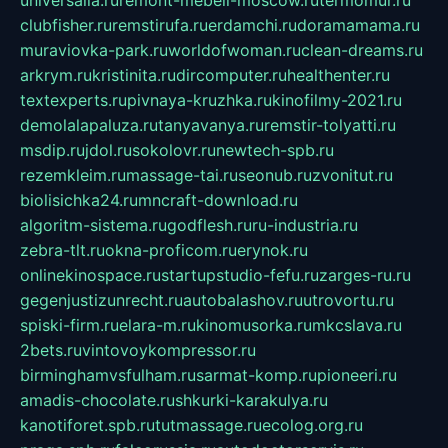
universalia.ru
remont-mebeli-moscow.ru
termomur.ru
clubfisher.ru
remstirufa.ru
erdamchi.ru
doramamama.ru
muraviovka-park.ru
worldofwoman.ru
clean-dreams.ru
arkrym.ru
kristinita.ru
dircomputer.ru
healthenter.ru
textexperts.ru
pivnaya-kruzhka.ru
kinofilmy-2021.ru
demolalapaluza.ru
tanyavanya.ru
remstir-tolyatti.ru
msdip.ru
jdol.ru
sokolovr.ru
newtech-spb.ru
rezemkleim.ru
massage-tai.ru
seonub.ru
zvonitut.ru
biolisichka24.ru
mncraft-download.ru
algoritm-sistema.ru
godflesh.ru
ru-industria.ru
zebra-tlt.ru
okna-proficom.ru
erynok.ru
onlinekinospace.ru
startupstudio-fefu.ru
zarges-ru.ru
gegenjustizunrecht.ru
autobalashov.ru
utrovortu.ru
spiski-firm.ru
elara-m.ru
kinomusorka.ru
mkcslava.ru
2bets.ru
vintovoykompressor.ru
birminghamvsfulham.ru
sarmat-komp.ru
pioneeri.ru
amadis-chocolate.ru
shkurki-karakulya.ru
kanotiforet.spb.ru
tutmassage.ru
ecolog.org.ru