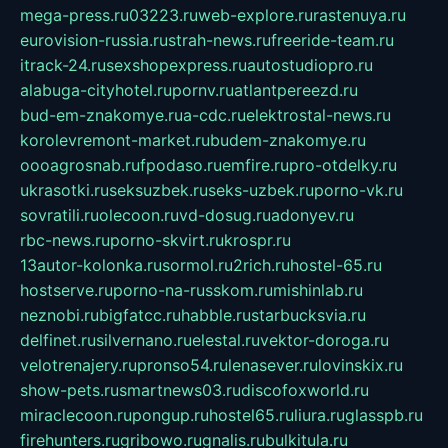
mega-press.ru
03223.ru
web-explore.ru
rastenuya.ru
eurovision-russia.ru
strah-news.ru
freeride-team.ru
itrack-24.ru
sexshopexpress.ru
autostudiopro.ru
alabuga-cityhotel.ru
pornv.ru
atlantpereezd.ru
bud-em-znakomye.ru
a-cdc.ru
elektrostal-news.ru
korolevremont-market.ru
budem-znakomye.ru
oooagrosnab.ru
fpodaso.ru
emfire.ru
pro-otdelky.ru
ukrasotki.ru
seksuzbek.ru
seks-uzbek.ru
porno-vk.ru
sovratili.ru
olecoon.ru
vd-dosug.ru
adonyev.ru
rbc-news.ru
porno-skvirt.ru
krospr.ru
13autor-kolonka.ru
sormol.ru
2rich.ru
hostel-65.ru
hostserve.ru
porno-na-russkom.ru
mishinlab.ru
neznobi.ru
bigfatcc.ru
habble.ru
starbucksvia.ru
delfinet.ru
silvernano.ru
elestal.ru
vektor-doroga.ru
velotrenajery.ru
pronso54.ru
lenasever.ru
lovinskix.ru
show-pets.ru
smartnews03.ru
discofoxworld.ru
miraclecoon.ru
pongup.ru
hostel65.ru
liura.ru
glasspb.ru
firehunters.ru
gribowo.ru
gnalis.ru
bulkitula.ru