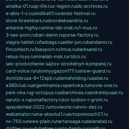
sindika-01.ru
sp-life.ru
x-legion.ru
sib-archives.ru
e-abis-1-c.ru
sindika01.ru
venda-festival.ru
store-brawlstars.ru
dooraleksandria.ru
antenna-highly.ru
mine-lab-msk.ru
1-mus.ru
3-sex-porn.ru
ban-damn.ru
purse-factory.ru
viagra-tablet.ru
fasbags.ru
adler-jun.ru
bandamn.ru
fincontech.ru
3sexporn.ru
1mus.ru
darksand.ru
rebus-toys.ru
minelab-msk.ru
rtdco.ru
seo-prodvizhenie-sajtov-stroitelnyh-kompanij.ru
card-voice.ru
rulonnyygazon177.ru
snow-guard.ru
domizbrusa-9x12spb.ru
demaholding.ru
aalse.ru
a380club.ru
argentinamia.ru
perkoka.ru
movie-one.ru
perk-oka.ru
g-octopus.ru
sibarchives.ru
andreislyusar.ru
naruto-x.ru
pursefactory.ru
tor-lyubov-i-grom.ru
spayderhed-2022.ru
movieone.ru
evro-dez.ru
webamator.ru
ma-absolut1.ru
avtopomosch27.ru
nv-750.ru
news-plain.ru
nertansaga.ru
delanalad.ru
dizfiles.ru
youtubefree.ru
aria-family.ru
roadli.ru