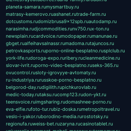
planeta-samara.ru
mysmartbuy.ru
matrasy-kemerovo.ru
ashanet.ru
trade-farm.ru
dotcustoms.ru
domizbrusa9x12spb.ru
autodamp.ru
narasimha.ru
djcommodities.ru
nv750.ru
x-ton.ru
newsplain.ru
cardvoice.ru
modopaper.ru
manunae.ru
gbget.ru
alfeihavsalnassr.ru
madoma.ru
tajuncos.ru
petrovkasports.ru
porno-online-besplatno.ru
splclub.ru
york-life.ru
doroga-expo.ru
ribery.ru
cleanmedicine.ru
slovar-ivrit.ru
porno-video-besplatno.ru
seks-365.ru
ovucontrol.ru
sloty-igrovyye-avtomaty.ru
ru-industriya.ru
russkoe-porno-besplatno.ru
belgorod-day.ru
digilith.ru
pichkurovlab.ru
medic-today.ru
taksu.ru
comp123.ru
don-ykt.ru
teensvoice.ru
imgsharing.ru
domashnee-porno.ru
eva-elfie.ru
foto-tur.ru
biz-doska.ru
metropoltravel.ru
veslo-i-yakor.ru
borodino-media.ru
rostotsky.ru
regionufa.ru
weiss-bet.ru
zaryna.ru
casinotablet.ru