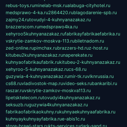
rebus-toys.ru
minelab-msk.ru
alabuga-cityhotel.ru
medsprawo-4-ka.ru
2864420.ru
blagodarenie-spb.ru
zajmy24.ru
tovudyi-4-kuhnyanazakaz.ru
brazzerscom.ru
medsprawo4ka.ru
xehyroo5kuhnyanazakaz.ru
fabrikayfabrikaefabrika.ru
vskrytie-zamkov-moskva-113.ru
biletnadom.ru
zed-online.ru
pimchax.ru
brazzers-hd.ru
z-host.ru
kitubeu2kuhnyanazakaz.ru
naperekate.ru
kuhnyaofabrikaufabrik.ru
kitubeu-2-kuhnyanazakaz.ru
xehyroo-5-kuhnyanazakaz.ru
cs-68.ru
guzywia-4-kuhnyanazakaz.ru
mir-tk.ru
vlknrussia.ru
cs68.ru
vladivostok-map.ru
video-seks.ru
bankaribi.ru
raszar.ru
vskrytie-zamkov-moskva113.ru
lipetsktelecom.ru
tovudyi4kuhnyanazakaz.ru
seksuzb.ru
guzywia4kuhnyanazakaz.ru
fabrikaofabrikaokuhny.ru
kuhnyaekuhnyaafabrika.ru
kuhnyaykuhnyayfabrika.ru
e-abis1c.ru
store-brawl-stars.ru
kts-services.ru
dark-sand.ru