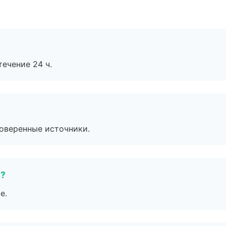
течение 24 ч.
роверенные источники.
е?
е.