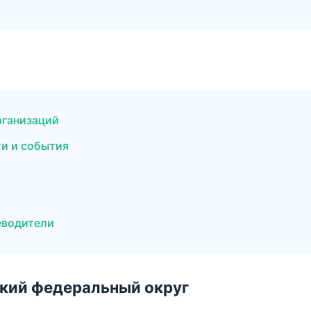
рганизаций
ти и события
теводители
ский федеральный округ