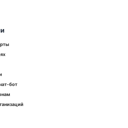
ми
арты
иях
и
чат-бот
онам
ганизаций