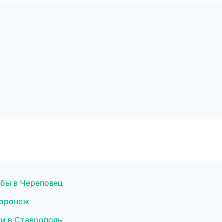
жбы в Череповец
Воронеж
ки в Ставрополь