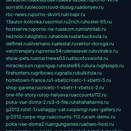
sovratili.ru
olecoon.ru
vd-dosug.ru
adonyev.ru
rbc-news.ru
porno-skvirt.ru
krospr.ru
13autor-kolonka.ru
sormol.ru
2rich.ru
hostel-65.ru
hostserve.ru
porno-na-russkom.ru
mishinlab.ru
neznobi.ru
bigfatcc.ru
habble.ru
starbucksvia.ru
delfinet.ru
silvernano.ru
elestal.ru
vektor-doroga.ru
velotrenajery.ru
pronso54.ru
lenasever.ru
lovinskix.ru
show-pets.ru
smartnews03.ru
discofoxworld.ru
miraclecoon.ru
pongup.ru
hostel65.ru
liura.ru
glasspb.ru
firehunters.ru
gribowo.ru
gnalis.ru
bulkitula.ru
hometown-france.ru
1-xbeticricetc-1-xbetti-5.ru
shop-garena.ru
cricetc-1-xbetr-1-xbetcc-2.ru
one-life-story.ru
top-halyava.ru
accounts112.ru
poka-vse-doma-2.ru
3-d-file.ru
hahahaharms.ru
g2012.ru
tst-1.ru
shaggy-cat.ru
opsmgr.ru
ev-gallery.ru
g-2012.ru
ops-mgr.ru
accounts-112.ru
csm-demo.ru
poka-vse-doma2.ru
airgungames.ru
allseo-host.ru