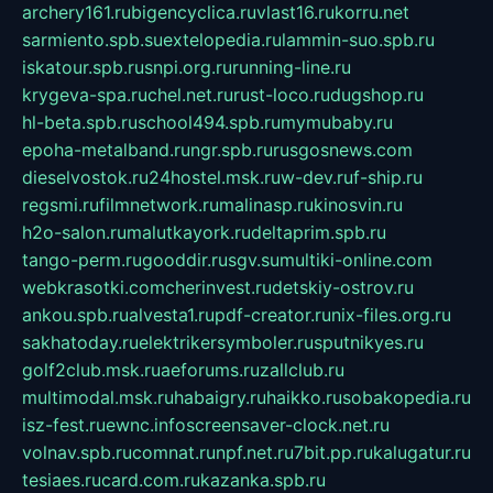
archery161.ru
bigencyclica.ru
vlast16.ru
korru.net
sarmiento.spb.su
extelopedia.ru
lammin-suo.spb.ru
iskatour.spb.ru
snpi.org.ru
running-line.ru
krygeva-spa.ru
chel.net.ru
rust-loco.ru
dugshop.ru
hl-beta.spb.ru
school494.spb.ru
mymubaby.ru
epoha-metalband.ru
ngr.spb.ru
rusgosnews.com
dieselvostok.ru
24hostel.msk.ru
w-dev.ru
f-ship.ru
regsmi.ru
filmnetwork.ru
malinasp.ru
kinosvin.ru
h2o-salon.ru
malutkayork.ru
deltaprim.spb.ru
tango-perm.ru
gooddir.ru
sgv.su
multiki-online.com
webkrasotki.com
cherinvest.ru
detskiy-ostrov.ru
ankou.spb.ru
alvesta1.ru
pdf-creator.ru
nix-files.org.ru
sakhatoday.ru
elektrikersymboler.ru
sputnikyes.ru
golf2club.msk.ru
aeforums.ru
zallclub.ru
multimodal.msk.ru
habaigry.ru
haikko.ru
sobakopedia.ru
isz-fest.ru
ewnc.info
screensaver-clock.net.ru
volnav.spb.ru
comnat.ru
npf.net.ru
7bit.pp.ru
kalugatur.ru
tesiaes.ru
card.com.ru
kazanka.spb.ru