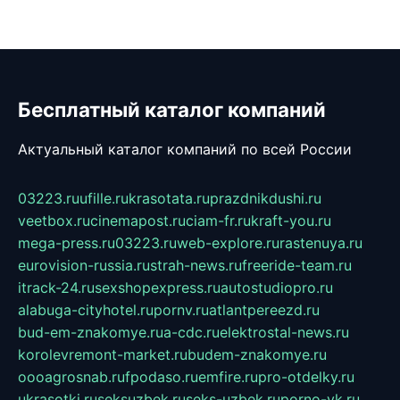
Бесплатный каталог компаний
Актуальный каталог компаний по всей России
03223.ru
ufille.ru
krasotata.ru
prazdnikdushi.ru
veetbox.ru
cinemapost.ru
ciam-fr.ru
kraft-you.ru
mega-press.ru
03223.ru
web-explore.ru
rastenuya.ru
eurovision-russia.ru
strah-news.ru
freeride-team.ru
itrack-24.ru
sexshopexpress.ru
autostudiopro.ru
alabuga-cityhotel.ru
pornv.ru
atlantpereezd.ru
bud-em-znakomye.ru
a-cdc.ru
elektrostal-news.ru
korolevremont-market.ru
budem-znakomye.ru
oooagrosnab.ru
fpodaso.ru
emfire.ru
pro-otdelky.ru
ukrasotki.ru
seksuzbek.ru
seks-uzbek.ru
porno-vk.ru