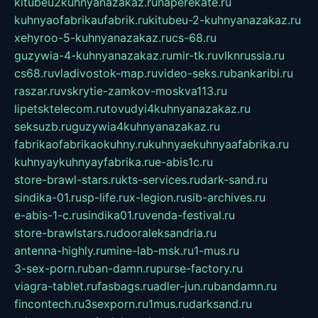
kitubeu2kuhnyanazakaz.ru
naperekate.ru
kuhnyaofabrikaufabrik.ru
kitubeu-2-kuhnyanazakaz.ru
xehyroo-5-kuhnyanazakaz.ru
cs-68.ru
guzywia-4-kuhnyanazakaz.ru
mir-tk.ru
vlknrussia.ru
cs68.ru
vladivostok-map.ru
video-seks.ru
bankaribi.ru
raszar.ru
vskrytie-zamkov-moskva113.ru
lipetsktelecom.ru
tovudyi4kuhnyanazakaz.ru
seksuzb.ru
guzywia4kuhnyanazakaz.ru
fabrikaofabrikaokuhny.ru
kuhnyaekuhnyaafabrika.ru
kuhnyaykuhnyayfabrika.ru
e-abis1c.ru
store-brawl-stars.ru
kts-services.ru
dark-sand.ru
sindika-01.ru
sp-life.ru
x-legion.ru
sib-archives.ru
e-abis-1-c.ru
sindika01.ru
venda-festival.ru
store-brawlstars.ru
dooraleksandria.ru
antenna-highly.ru
mine-lab-msk.ru
1-mus.ru
3-sex-porn.ru
ban-damn.ru
purse-factory.ru
viagra-tablet.ru
fasbags.ru
adler-jun.ru
bandamn.ru
fincontech.ru
3sexporn.ru
1mus.ru
darksand.ru