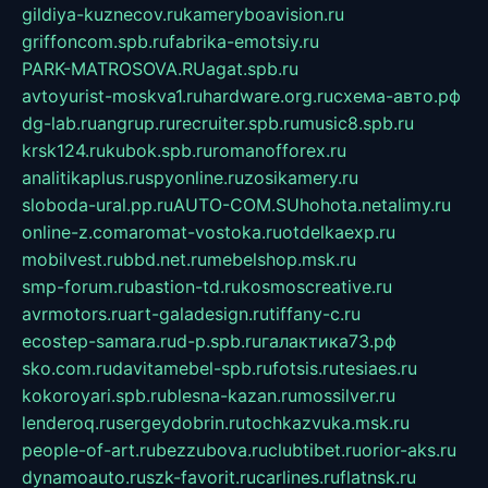
gildiya-kuznecov.ru
kameryboavision.ru
griffoncom.spb.ru
fabrika-emotsiy.ru
PARK-MATROSOVA.RU
agat.spb.ru
avtoyurist-moskva1.ru
hardware.org.ru
схема-авто.рф
dg-lab.ru
angrup.ru
recruiter.spb.ru
music8.spb.ru
krsk124.ru
kubok.spb.ru
romanofforex.ru
analitikaplus.ru
spyonline.ru
zosikamery.ru
sloboda-ural.pp.ru
AUTO-COM.SU
hohota.net
alimy.ru
online-z.com
aromat-vostoka.ru
otdelkaexp.ru
mobilvest.ru
bbd.net.ru
mebelshop.msk.ru
smp-forum.ru
bastion-td.ru
kosmoscreative.ru
avrmotors.ru
art-galadesign.ru
tiffany-c.ru
ecostep-samara.ru
d-p.spb.ru
галактика73.рф
sko.com.ru
davitamebel-spb.ru
fotsis.ru
tesiaes.ru
kokoroyari.spb.ru
blesna-kazan.ru
mossilver.ru
lenderoq.ru
sergeydobrin.ru
tochkazvuka.msk.ru
people-of-art.ru
bezzubova.ru
clubtibet.ru
orior-aks.ru
dynamoauto.ru
szk-favorit.ru
carlines.ru
flatnsk.ru