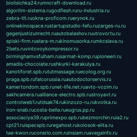
biolisichka24.ru
mncraft-download.ru
algoritm-sistema.ru
godflesh.ru
ru-industria.ru
zebra-tlt.ru
okna-proficom.ru
erynok.ru
onlinekinospace.ru
startupstudio-fefu.ru
zarges-ru.ru
gegenjustizunrecht.ru
autobalashov.ru
utrovortu.ru
spiski-firm.ru
elara-m.ru
kinomusorka.ru
mkcslava.ru
2bets.ru
vintovoykompressor.ru
birminghamvsfulham.ru
sarmat-komp.ru
pioneeri.ru
amadis-chocolate.ru
shkurki-karakulya.ru
kanotiforet.spb.ru
tutmassage.ru
ecolog.org.ru
praga.spb.ru
falcorussia.ru
autodoctorservis.ru
kamertondom.spb.ru
net-life.net.ru
avto-vozim.ru
sakhcamera.ru
alliance-electro.spb.ru
stroyavt.ru
controlweb1.ru
tdsak74.ru
kinzozo-ru.ru
kvotka.ru
iron-snab.ru
costa-bella.ru
eugrus.pp.ru
associaciya39.ru
primexpo.spb.ru
bezmorchin.ru
ia2.ru
cpt21.ru
ispecspb.ru
regahost.ru
kolosok-elita.ru
tae-kwon.ru
consrio.com.ru
insiam.ru
avegainfo.ru