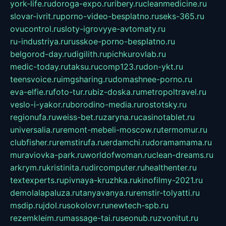
york-life.ru
doroga-expo.ru
ribery.ru
cleanmedicine.ru
slovar-ivrit.ru
porno-video-besplatno.ru
seks-365.ru
ovucontrol.ru
sloty-igrovyye-avtomaty.ru
ru-industriya.ru
russkoe-porno-besplatno.ru
belgorod-day.ru
digilith.ru
pichkurovlab.ru
medic-today.ru
taksu.ru
comp123.ru
don-ykt.ru
teensvoice.ru
imgsharing.ru
domashnee-porno.ru
eva-elfie.ru
foto-tur.ru
biz-doska.ru
metropoltravel.ru
veslo-i-yakor.ru
borodino-media.ru
rostotsky.ru
regionufa.ru
weiss-bet.ru
zaryna.ru
casinotablet.ru
universalia.ru
remont-mebeli-moscow.ru
termomur.ru
clubfisher.ru
remstirufa.ru
erdamchi.ru
doramamama.ru
muraviovka-park.ru
worldofwoman.ru
clean-dreams.ru
arkrym.ru
kristinita.ru
dircomputer.ru
healthenter.ru
textexperts.ru
pivnaya-kruzhka.ru
kinofilmy-2021.ru
demolalapaluza.ru
tanyavanya.ru
remstir-tolyatti.ru
msdip.ru
jdol.ru
sokolovr.ru
newtech-spb.ru
rezemkleim.ru
massage-tai.ru
seonub.ru
zvonitut.ru