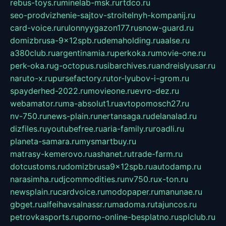
rebus-toys.ru
minelab-msk.ru
rtdco.ru
seo-prodvizhenie-sajtov-stroitelnyh-kompanij.ru
card-voice.ru
rulonnyygazon177.ru
snow-guard.ru
domizbrusa-9x12spb.ru
demaholding.ru
aalse.ru
a380club.ru
argentinamia.ru
perkoka.ru
movie-one.ru
perk-oka.ru
g-octopus.ru
sibarchives.ru
andreislyusar.ru
naruto-x.ru
pursefactory.ru
tor-lyubov-i-grom.ru
spayderhed-2022.ru
movieone.ru
evro-dez.ru
webamator.ru
ma-absolut1.ru
avtopomosch27.ru
nv-750.ru
news-plain.ru
nertansaga.ru
delanalad.ru
dizfiles.ru
youtubefree.ru
aria-family.ru
roadli.ru
planeta-samara.ru
mysmartbuy.ru
matrasy-kemerovo.ru
ashanet.ru
trade-farm.ru
dotcustoms.ru
domizbrusa9x12spb.ru
autodamp.ru
narasimha.ru
djcommodities.ru
nv750.ru
x-ton.ru
newsplain.ru
cardvoice.ru
modopaper.ru
manunae.ru
gbget.ru
alfeihavsalnassr.ru
madoma.ru
tajuncos.ru
petrovkasports.ru
porno-online-besplatno.ru
splclub.ru