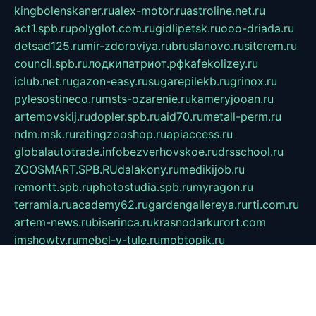
kingbolenskaner.ru
alex-motor.ru
astroline.net.ru
act1.spb.ru
polyglot.com.ru
gidlipetsk.ru
ooo-driada.ru
detsad125.ru
mir-zdoroviya.ru
bruslanovo.ru
siterem.ru
council.spb.ru
лодкипатриот.рф
kafekolizey.ru
iclub.net.ru
gazon-easy.ru
sugarepilekb.ru
grinox.ru
pylesostineco.ru
msts-ozarenie.ru
kameryjooan.ru
artemovskij.ru
dopler.spb.ru
aid70.ru
metall-perm.ru
ndm.msk.ru
ratingzooshop.ru
apiaccess.ru
globalautotrade.info
bezverhovskoe.ru
drsschool.ru
ZOOSMART.SPB.RU
dalakony.ru
medikijob.ru
remontt.spb.ru
photostudia.spb.ru
myragon.ru
terramia.ru
academy62.ru
gardengallereya.ru
rti.com.ru
artem-news.ru
biserinca.ru
krasnodarkurort.com
imshowtv.ru
mebel-v-tule.ru
mobtopik.ru
pcsecurity.net.ru
tool-sib.ru
multimetrunit.ru
sp-tour.ru
fan-cs.ru
santeh-russia.ru
symbian9.net.ru
DSHAIR.RU
tmmotors.spb.ru
xjocuricopii.com
musavtomat.msk.ru
obustrojdom.ru
sovetcik.ru
ybaranovskaya.ru