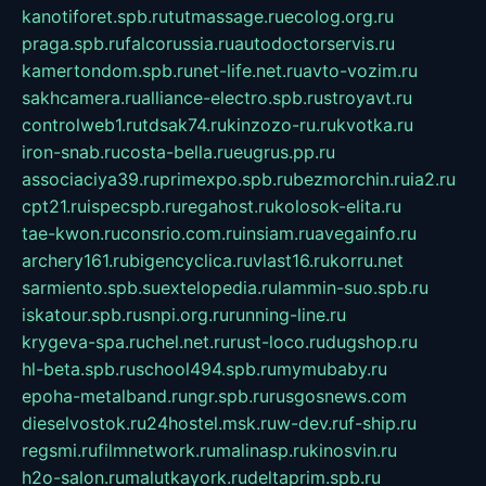
kanotiforet.spb.ru
tutmassage.ru
ecolog.org.ru
praga.spb.ru
falcorussia.ru
autodoctorservis.ru
kamertondom.spb.ru
net-life.net.ru
avto-vozim.ru
sakhcamera.ru
alliance-electro.spb.ru
stroyavt.ru
controlweb1.ru
tdsak74.ru
kinzozo-ru.ru
kvotka.ru
iron-snab.ru
costa-bella.ru
eugrus.pp.ru
associaciya39.ru
primexpo.spb.ru
bezmorchin.ru
ia2.ru
cpt21.ru
ispecspb.ru
regahost.ru
kolosok-elita.ru
tae-kwon.ru
consrio.com.ru
insiam.ru
avegainfo.ru
archery161.ru
bigencyclica.ru
vlast16.ru
korru.net
sarmiento.spb.su
extelopedia.ru
lammin-suo.spb.ru
iskatour.spb.ru
snpi.org.ru
running-line.ru
krygeva-spa.ru
chel.net.ru
rust-loco.ru
dugshop.ru
hl-beta.spb.ru
school494.spb.ru
mymubaby.ru
epoha-metalband.ru
ngr.spb.ru
rusgosnews.com
dieselvostok.ru
24hostel.msk.ru
w-dev.ru
f-ship.ru
regsmi.ru
filmnetwork.ru
malinasp.ru
kinosvin.ru
h2o-salon.ru
malutkayork.ru
deltaprim.spb.ru