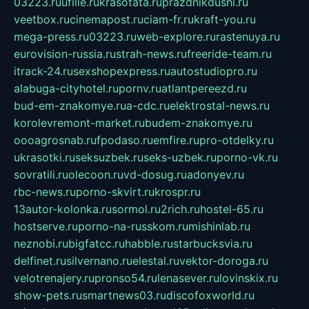
03223.ru
ufille.ru
krasotata.ru
prazdnikdushi.ru
veetbox.ru
cinemapost.ru
ciam-fr.ru
kraft-you.ru
mega-press.ru
03223.ru
web-explore.ru
rastenuya.ru
eurovision-russia.ru
strah-news.ru
freeride-team.ru
itrack-24.ru
sexshopexpress.ru
autostudiopro.ru
alabuga-cityhotel.ru
pornv.ru
atlantpereezd.ru
bud-em-znakomye.ru
a-cdc.ru
elektrostal-news.ru
korolevremont-market.ru
budem-znakomye.ru
oooagrosnab.ru
fpodaso.ru
emfire.ru
pro-otdelky.ru
ukrasotki.ru
seksuzbek.ru
seks-uzbek.ru
porno-vk.ru
sovratili.ru
olecoon.ru
vd-dosug.ru
adonyev.ru
rbc-news.ru
porno-skvirt.ru
krospr.ru
13autor-kolonka.ru
sormol.ru
2rich.ru
hostel-65.ru
hostserve.ru
porno-na-russkom.ru
mishinlab.ru
neznobi.ru
bigfatcc.ru
habble.ru
starbucksvia.ru
delfinet.ru
silvernano.ru
elestal.ru
vektor-doroga.ru
velotrenajery.ru
pronso54.ru
lenasever.ru
lovinskix.ru
show-pets.ru
smartnews03.ru
discofoxworld.ru