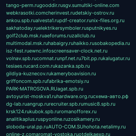
tango-perm.ru
gooddir.ru
sgv.su
multiki-online.com
webkrasotki.com
cherinvest.ru
detskiy-ostrov.ru
ankou.spb.ru
alvesta1.ru
pdf-creator.ru
nix-files.org.ru
sakhatoday.ru
elektrikersymboler.ru
sputnikyes.ru
golf2club.msk.ru
aeforums.ru
zallclub.ru
multimodal.msk.ru
habaigry.ru
haikko.ru
sobakopedia.ru
isz-fest.ru
ewnc.info
screensaver-clock.net.ru
volnav.spb.ru
comnat.ru
npf.net.ru
7bit.pp.ru
kalugatur.ru
tesiaes.ru
card.com.ru
kazanka.spb.ru
gildiya-kuznecov.ru
kameryboavision.ru
griffoncom.spb.ru
fabrika-emotsiy.ru
PARK-MATROSOVA.RU
agat.spb.ru
avtoyurist-moskva1.ru
hardware.org.ru
схема-авто.рф
dg-lab.ru
angrup.ru
recruiter.spb.ru
music8.spb.ru
krsk124.ru
kubok.spb.ru
romanofforex.ru
analitikaplus.ru
spyonline.ru
zosikamery.ru
sloboda-ural.pp.ru
AUTO-COM.SU
hohota.net
alimy.ru
online-z.com
aromat-vostoka.ru
otdelkaexp.ru