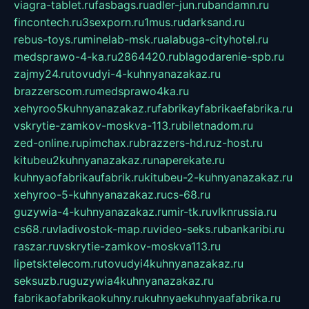
viagra-tablet.ru
fasbags.ru
adler-jun.ru
bandamn.ru
fincontech.ru
3sexporn.ru
1mus.ru
darksand.ru
rebus-toys.ru
minelab-msk.ru
alabuga-cityhotel.ru
medsprawo-4-ka.ru
2864420.ru
blagodarenie-spb.ru
zajmy24.ru
tovudyi-4-kuhnyanazakaz.ru
brazzerscom.ru
medsprawo4ka.ru
xehyroo5kuhnyanazakaz.ru
fabrikayfabrikaefabrika.ru
vskrytie-zamkov-moskva-113.ru
biletnadom.ru
zed-online.ru
pimchax.ru
brazzers-hd.ru
z-host.ru
kitubeu2kuhnyanazakaz.ru
naperekate.ru
kuhnyaofabrikaufabrik.ru
kitubeu-2-kuhnyanazakaz.ru
xehyroo-5-kuhnyanazakaz.ru
cs-68.ru
guzywia-4-kuhnyanazakaz.ru
mir-tk.ru
vlknrussia.ru
cs68.ru
vladivostok-map.ru
video-seks.ru
bankaribi.ru
raszar.ru
vskrytie-zamkov-moskva113.ru
lipetsktelecom.ru
tovudyi4kuhnyanazakaz.ru
seksuzb.ru
guzywia4kuhnyanazakaz.ru
fabrikaofabrikaokuhny.ru
kuhnyaekuhnyaafabrika.ru