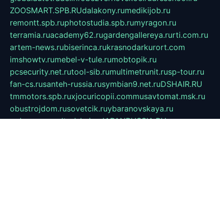
ZOOSMART.SPB.RU
dalakony.ru
medikijob.ru
remontt.spb.ru
photostudia.spb.ru
myragon.ru
terramia.ru
academy62.ru
gardengallereya.ru
rti.com.ru
artem-news.ru
biserinca.ru
krasnodarkurort.com
imshowtv.ru
mebel-v-tule.ru
mobtopik.ru
pcsecurity.net.ru
tool-sib.ru
multimetrunit.ru
sp-tour.ru
fan-cs.ru
santeh-russia.ru
symbian9.net.ru
DSHAIR.RU
tmmotors.spb.ru
xjocuricopii.com
musavtomat.msk.ru
obustrojdom.ru
sovetcik.ru
ybaranovskaya.ru
ppknews.ru
cult-alshei.ru
JAPANRUSSIA.RU
proekciyamebel.ru
imper-finans.ru
rim.org.ru
glamourai.ru
brassminus.ru
zabor-pro.ru
ftn.pp.ru
dorogoe58.ru
laimengpacker.ru
kuzova-zapchasti.ru
sageerp.ru
taxodrom.ru
dsrazvitie.ru
hardcity.net.ru
ratinghomegames.ru
topservice25.ru
gubernyan.ru
gtglasslined.ru
ii4.ru
tssport.spb.ru
andorra24.com
blackwallstreet.ru
oboimos.ru
optim-doors.com.ru
ikuch.ru
nycr.org.ru
npa21.ru
vremya-ch.spb.ru