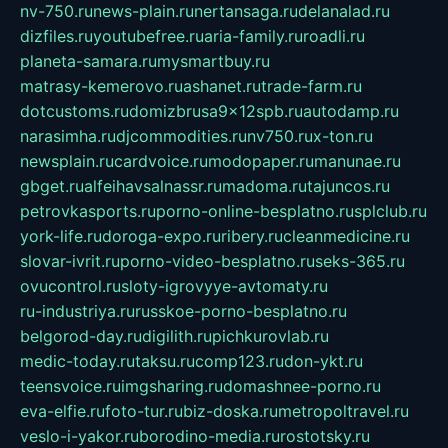
nv-750.ru
news-plain.ru
nertansaga.ru
delanalad.ru
dizfiles.ru
youtubefree.ru
aria-family.ru
roadli.ru
planeta-samara.ru
mysmartbuy.ru
matrasy-kemerovo.ru
ashanet.ru
trade-farm.ru
dotcustoms.ru
domizbrusa9x12spb.ru
autodamp.ru
narasimha.ru
djcommodities.ru
nv750.ru
x-ton.ru
newsplain.ru
cardvoice.ru
modopaper.ru
manunae.ru
gbget.ru
alfeihavsalnassr.ru
madoma.ru
tajuncos.ru
petrovkasports.ru
porno-online-besplatno.ru
splclub.ru
york-life.ru
doroga-expo.ru
ribery.ru
cleanmedicine.ru
slovar-ivrit.ru
porno-video-besplatno.ru
seks-365.ru
ovucontrol.ru
sloty-igrovyye-avtomaty.ru
ru-industriya.ru
russkoe-porno-besplatno.ru
belgorod-day.ru
digilith.ru
pichkurovlab.ru
medic-today.ru
taksu.ru
comp123.ru
don-ykt.ru
teensvoice.ru
imgsharing.ru
domashnee-porno.ru
eva-elfie.ru
foto-tur.ru
biz-doska.ru
metropoltravel.ru
veslo-i-yakor.ru
borodino-media.ru
rostotsky.ru