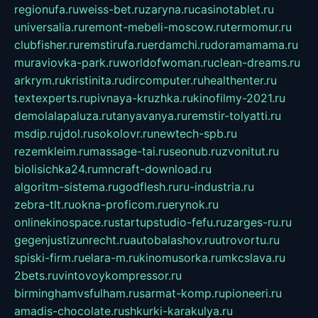
regionufa.ru
weiss-bet.ru
zaryna.ru
casinotablet.ru
universalia.ru
remont-mebeli-moscow.ru
termomur.ru
clubfisher.ru
remstirufa.ru
erdamchi.ru
doramamama.ru
muraviovka-park.ru
worldofwoman.ru
clean-dreams.ru
arkrym.ru
kristinita.ru
dircomputer.ru
healthenter.ru
textexperts.ru
pivnaya-kruzhka.ru
kinofilmy-2021.ru
demolalapaluza.ru
tanyavanya.ru
remstir-tolyatti.ru
msdip.ru
jdol.ru
sokolovr.ru
newtech-spb.ru
rezemkleim.ru
massage-tai.ru
seonub.ru
zvonitut.ru
biolisichka24.ru
mncraft-download.ru
algoritm-sistema.ru
godflesh.ru
ru-industria.ru
zebra-tlt.ru
okna-proficom.ru
erynok.ru
onlinekinospace.ru
startupstudio-fefu.ru
zarges-ru.ru
gegenjustizunrecht.ru
autobalashov.ru
utrovortu.ru
spiski-firm.ru
elara-m.ru
kinomusorka.ru
mkcslava.ru
2bets.ru
vintovoykompressor.ru
birminghamvsfulham.ru
sarmat-komp.ru
pioneeri.ru
amadis-chocolate.ru
shkurki-karakulya.ru