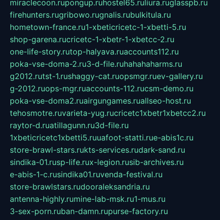
miraclecoon.ru
pongup.ru
hostel65.ru
liura.ru
glasspb.ru
firehunters.ru
gribowo.ru
gnalis.ru
bulkitula.ru
hometown-france.ru
1-xbeticricetc-1-xbetti-5.ru
shop-garena.ru
cricetc-1-xbetr-1-xbetcc-2.ru
one-life-story.ru
top-halyava.ru
accounts112.ru
poka-vse-doma-2.ru
3-d-file.ru
hahahaharms.ru
g2012.ru
tst-1.ru
shaggy-cat.ru
opsmgr.ru
ev-gallery.ru
g-2012.ru
ops-mgr.ru
accounts-112.ru
csm-demo.ru
poka-vse-doma2.ru
airgungames.ru
allseo-host.ru
tehosmotre.ru
varieta-yug.ru
cricetc1xbetr1xbetcc2.ru
raytor-d.ru
atillagunn.ru
3d-file.ru
1xbeticricetc1xbetti5.ru
uafoot-statti.ru
e-abis1c.ru
store-brawl-stars.ru
kts-services.ru
dark-sand.ru
sindika-01.ru
sp-life.ru
x-legion.ru
sib-archives.ru
e-abis-1-c.ru
sindika01.ru
venda-festival.ru
store-brawlstars.ru
dooraleksandria.ru
antenna-highly.ru
mine-lab-msk.ru
1-mus.ru
3-sex-porn.ru
ban-damn.ru
purse-factory.ru