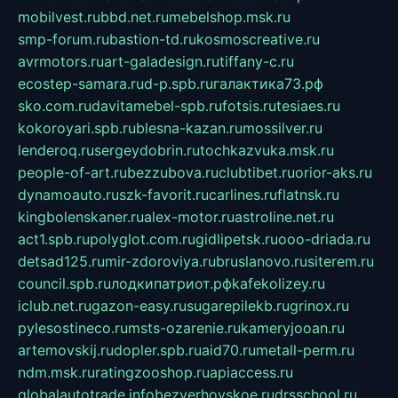
mobilvest.ru
bbd.net.ru
mebelshop.msk.ru
smp-forum.ru
bastion-td.ru
kosmoscreative.ru
avrmotors.ru
art-galadesign.ru
tiffany-c.ru
ecostep-samara.ru
d-p.spb.ru
галактика73.рф
sko.com.ru
davitamebel-spb.ru
fotsis.ru
tesiaes.ru
kokoroyari.spb.ru
blesna-kazan.ru
mossilver.ru
lenderoq.ru
sergeydobrin.ru
tochkazvuka.msk.ru
people-of-art.ru
bezzubova.ru
clubtibet.ru
orior-aks.ru
dynamoauto.ru
szk-favorit.ru
carlines.ru
flatnsk.ru
kingbolenskaner.ru
alex-motor.ru
astroline.net.ru
act1.spb.ru
polyglot.com.ru
gidlipetsk.ru
ooo-driada.ru
detsad125.ru
mir-zdoroviya.ru
bruslanovo.ru
siterem.ru
council.spb.ru
лодкипатриот.рф
kafekolizey.ru
iclub.net.ru
gazon-easy.ru
sugarepilekb.ru
grinox.ru
pylesostineco.ru
msts-ozarenie.ru
kameryjooan.ru
artemovskij.ru
dopler.spb.ru
aid70.ru
metall-perm.ru
ndm.msk.ru
ratingzooshop.ru
apiaccess.ru
globalautotrade.info
bezverhovskoe.ru
drsschool.ru