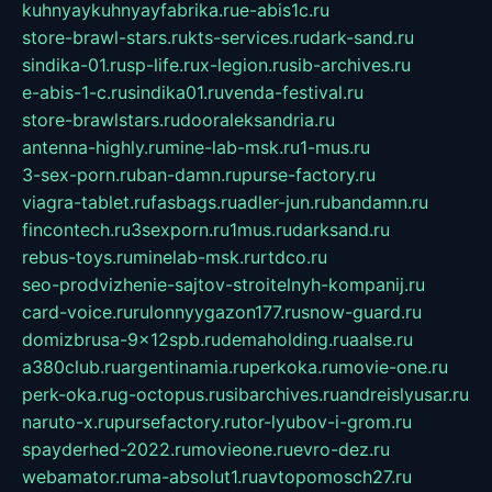
kuhnyaykuhnyayfabrika.ru
e-abis1c.ru
store-brawl-stars.ru
kts-services.ru
dark-sand.ru
sindika-01.ru
sp-life.ru
x-legion.ru
sib-archives.ru
e-abis-1-c.ru
sindika01.ru
venda-festival.ru
store-brawlstars.ru
dooraleksandria.ru
antenna-highly.ru
mine-lab-msk.ru
1-mus.ru
3-sex-porn.ru
ban-damn.ru
purse-factory.ru
viagra-tablet.ru
fasbags.ru
adler-jun.ru
bandamn.ru
fincontech.ru
3sexporn.ru
1mus.ru
darksand.ru
rebus-toys.ru
minelab-msk.ru
rtdco.ru
seo-prodvizhenie-sajtov-stroitelnyh-kompanij.ru
card-voice.ru
rulonnyygazon177.ru
snow-guard.ru
domizbrusa-9x12spb.ru
demaholding.ru
aalse.ru
a380club.ru
argentinamia.ru
perkoka.ru
movie-one.ru
perk-oka.ru
g-octopus.ru
sibarchives.ru
andreislyusar.ru
naruto-x.ru
pursefactory.ru
tor-lyubov-i-grom.ru
spayderhed-2022.ru
movieone.ru
evro-dez.ru
webamator.ru
ma-absolut1.ru
avtopomosch27.ru